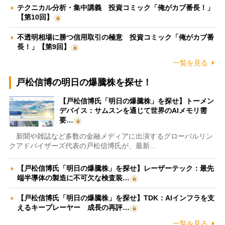
テクニカル分析・集中講義 投資コミック「俺がカブ番長！」
【第10回】
不透明相場に勝つ信用取引の極意 投資コミック「俺がカブ番
長！」【第9回】
一覧を見る
戸松信博の明日の爆騰株を探せ！
【戸松信博氏「明日の爆騰株」を探せ】トーメン
デバイス：サムスンを通じて世界のAIメモリ需
要…
新聞や雑誌など多数の金融メディアに出演するグローバルリン
クアドバイザーズ代表の戸松信博氏が、最新…
【戸松信博氏「明日の爆騰株」を探せ】レーザーテック：最先
端半導体の製造に不可欠な検査装…
【戸松信博氏「明日の爆騰株」を探せ】TDK：AIインフラを支
えるキープレーヤー 成長の再評…
一覧を見る