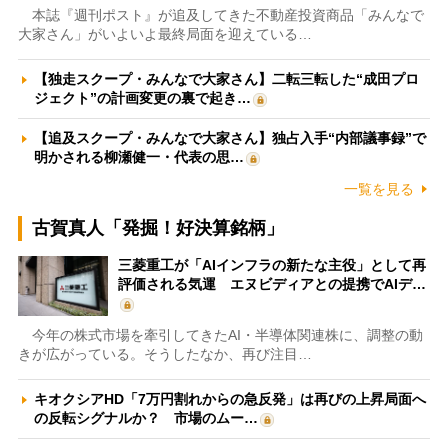
本誌『週刊ポスト』が追及してきた不動産投資商品「みんなで
大家さん」がいよいよ最終局面を迎えている…
【独走スクープ・みんなで大家さん】二転三転した“成田プロ
ジェクト”の計画変更の裏で起き…
【追及スクープ・みんなで大家さん】独占入手“内部議事録”で
明かされる柳瀬健一・代表の思…
一覧を見る
古賀真人「発掘！好決算銘柄」
三菱重工が「AIインフラの新たな主役」として再
評価される気運 エヌビディアとの提携でAIデ…
今年の株式市場を牽引してきたAI・半導体関連株に、調整の動
きが広がっている。そうしたなか、再び注目…
キオクシアHD「7万円割れからの急反発」は再びの上昇局面へ
の反転シグナルか？ 市場のムー…