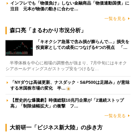
インフレでも「物価負け」しない金融商品「物価連動国債」に
注目 元本が物価の動きに合わせ…
一覧を見る
森口亮「まるわかり市況分析」
「キオクシア急落で含み損が膨らんで…」損失を
投資家としての成長につなげる4つの視点 「…
半導体株を中心に相場の調整色が強まり、7月中旬にはキオク
シアホールディングスがストップ安をつけるな…
「NYダウは高値更新、ナスダック・S&P500は足踏み」が意味
する米国株市場の変化 半…
【歴史的な爆騰劇】時価総額10兆円企業が「2連続ストップ
高」「制限値幅拡大」の衝撃 フ…
一覧を見る
大前研一「ビジネス新大陸」の歩き方