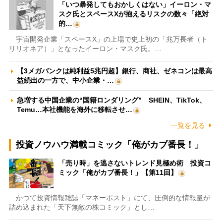
「いつ暴発してもおかしくはない」イーロン・マ
スク氏とスペースXが抱えるリスクの数々「絶対
的…
宇宙開発企業「スペースX」の上場で史上初の「兆万長者（ト
リリオネア）」となったイーロン・マスク氏。…
【3メガバンクは純利益5兆円超】銀行、商社、ゼネコンは最高
益続出の一方で、中小企業・…
急増する中国企業の“国籍ロンダリング” SHEIN、TikTok、
Temu…本社機能を海外に移転させ…
一覧を見る
投資ノウハウ満載コミック「俺がカブ番長！」
「売り時」を逃さないトレンド見極め術 投資コ
ミック「俺がカブ番長！」【第11回】
かつて投資情報雑誌「マネーポスト」にて、圧倒的な情報量が
詰め込まれた「天下無敵の株コミック」とし…