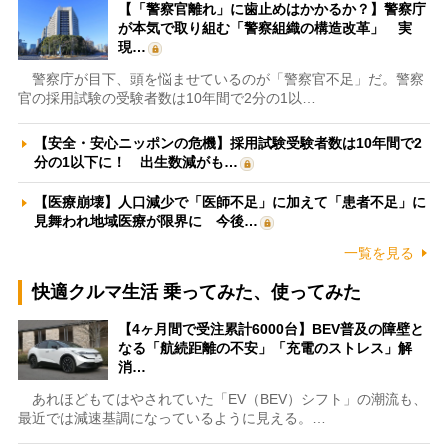
【「警察官離れ」に歯止めはかかるか？】警察庁
が本気で取り組む「警察組織の構造改革」 実
現…
警察庁が目下、頭を悩ませているのが「警察官不足」だ。警察
官の採用試験の受験者数は10年間で2分の1以…
【安全・安心ニッポンの危機】採用試験受験者数は10年間で2
分の1以下に！ 出生数減がも…
【医療崩壊】人口減少で「医師不足」に加えて「患者不足」に
見舞われ地域医療が限界に 今後…
一覧を見る
快適クルマ生活 乗ってみた、使ってみた
【4ヶ月間で受注累計6000台】BEV普及の障壁と
なる「航続距離の不安」「充電のストレス」解
消…
あれほどもてはやされていた「EV（BEV）シフト」の潮流も、
最近では減速基調になっているように見える。…