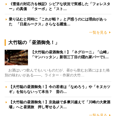
《雪道の対応力を検証》シビアな状況で実感した「フォレスタ
ー」の真価 「ターボ」と「スト…
乗り込むと同時に「これが軽？」と戸惑うのには理由があっ
た 「日産ルークス」さらなる躍進…
一覧を見る
大竹聡の「昼酒御免！」
【大竹聡の昼酒御免！】「ネグローニ」「山崎」
「マンハッタン」新宿三丁目の隠れ家バーで1…
お酒はいつ飲んでもいいものだが、昼から飲むお酒にはまた格
別の味わいがある――。ライター・作家の大竹…
【大竹聡の昼酒御免！】今の若者は「なめろう」や「キヌカツ
ギ」を知らないって本当？ 昔の…
【大竹聡の昼酒御免！】京急線で多摩川越えて「川崎の大衆酒
場」へと昼酒旅 押し寄せるノス…
一覧を見る