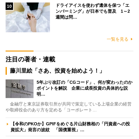
ドライアイスを使わず遺体を保つ「エ
10
ンバーミング」が日本でも普及 1～2
週間は問…
一覧を見る
注目の著者・連載
藤川里絵「さあ、投資を始めよう！」
5年ぶり改訂の「CGコード」、何が変わったのか
ポイントを解説 企業に成長投資の具体的な説
明…
金融庁と東京証券取引所が共同で策定している上場企業の経営
や取締役会のあり方を定める「コーポレート…
【令和のPKOか】GPIFをめぐる片山財務相の「円資産への投
資拡大」発言の波紋 「国債重視」…