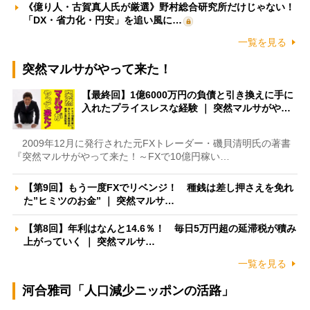
《億り人・古賀真人氏が厳選》野村総合研究所だけじゃない！
「DX・省力化・円安」を追い風に…
一覧を見る
突然マルサがやって来た！
【最終回】1億6000万円の負債と引き換えに手に
入れたプライスレスな経験 ｜ 突然マルサがや…
2009年12月に発行された元FXトレーダー・磯貝清明氏の著書
『突然マルサがやって来た！～FXで10億円稼い…
【第9回】もう一度FXでリベンジ！ 種銭は差し押さえを免れ
た”ヒミツのお金” ｜ 突然マルサ…
【第8回】年利はなんと14.6％！ 毎日5万円超の延滞税が積み
上がっていく ｜ 突然マルサ…
一覧を見る
河合雅司「人口減少ニッポンの活路」