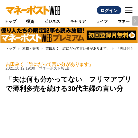
ログイン
トップ
投資
ビジネス
キャリア
ライフ
マネー
トップ
連載・著者
吉田みく「誰にだって言い分があります」
「夫は何も分
吉田みく「誰にだって言い分があります」
2021.10.12 19:00
マネーポストWEB
「夫は何も分かってない」フリマアプリ
で薄利多売を続ける30代主婦の言い分
Loaded
:
97.10%
/
Unmute