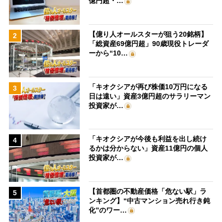
億円超・…
【億り人オールスターが狙う20銘柄】
2
「総資産69億円超」90歳現役トレーダ
ーから“10…
「キオクシアが再び株価10万円になる
3
日は遠い」資産3億円超のサラリーマン
投資家が…
「キオクシアが今後も利益を出し続け
4
るかは分からない」資産11億円の個人
投資家が…
【首都圏の不動産価格「危ない駅」ラ
5
ンキング】“中古マンション売れ行き鈍
化”のワー…