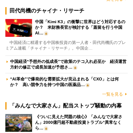
田代尚機のチャイナ・リサーチ
中国「Kimi K3」の衝撃に世界はどう対応するの
か？ 米財務長官が検討する「蒸留を行う中国
AI…
中国経済に精通する中国株投資の第一人者・田代尚機氏のプレ
ミアム連載「チャイナ・リサーチ」。中国企…
中国経済“予想外の低成長”で政策のテコ入れ必至か 経済運営
方針の修正で成長加速が予想さ…
“AI革命”で爆発的な需要拡大が見込まれる「CXO」とは何
か？ 高い競争力を持つ中国の医薬品…
一覧を見る
「みんなで大家さん」配当ストップ騒動の内幕
《ついに見えた問題の核心》「みんなで大家さ
ん」2000億円超不動産投資トラブル“異常なく
ら…