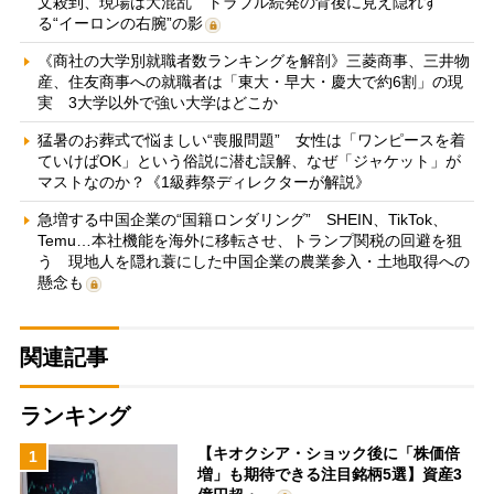
文殺到、現場は大混乱 トラブル続発の背後に見え隠れす
る“イーロンの右腕”の影
《商社の大学別就職者数ランキングを解剖》三菱商事、三井物
産、住友商事への就職者は「東大・早大・慶大で約6割」の現
実 3大学以外で強い大学はどこか
猛暑のお葬式で悩ましい“喪服問題” 女性は「ワンピースを着
ていけばOK」という俗説に潜む誤解、なぜ「ジャケット」が
マストなのか？《1級葬祭ディレクターが解説》
急増する中国企業の“国籍ロンダリング” SHEIN、TikTok、
Temu…本社機能を海外に移転させ、トランプ関税の回避を狙
う 現地人を隠れ蓑にした中国企業の農業参入・土地取得への
懸念も
関連記事
ランキング
【キオクシア・ショック後に「株価倍
1
増」も期待できる注目銘柄5選】資産3