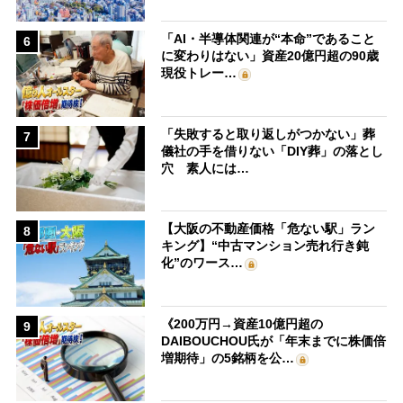
「AI・半導体関連が“本命”であること
6
に変わりはない」資産20億円超の90歳
現役トレー…
「失敗すると取り返しがつかない」葬
7
儀社の手を借りない「DIY葬」の落とし
穴 素人には…
【大阪の不動産価格「危ない駅」ラン
8
キング】“中古マンション売れ行き鈍
化”のワース…
《200万円→資産10億円超の
9
DAIBOUCHOU氏が「年末までに株価倍
増期待」の5銘柄を公…