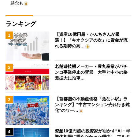
懸念も
ランキング
【資産10億円超・かんちさんが厳
1
選！】「キオクシアの次」に資金が流
れる期待の高…
老舗遊技機メーカー・豊丸産業がパチ
2
ンコ事業停止の背景 大手と中小の格
差拡大に拍車…
【首都圏の不動産価格「危ない駅」ラ
3
ンキング】“中古マンション売れ行き鈍
化”のワー…
資産10億円超の投資家が明かす“AI・半
4
導体相場に乗らなかった理由” フルポ