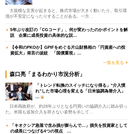
大規模な災害が起きると、株式市場が大きく動いたり、取引環
境が不安定になったりすることがある。一方…
5年ぶり改訂の「CGコード」、何が変わったのかポイントを解
説 企業に成長投資の具体的な説…
【令和のPKOか】GPIFをめぐる片山財務相の「円資産への投
資拡大」発言の波紋 「国債重視」…
一覧を見る
森口亮「まるわかり市況分析」
「トレンド転換のスイッチになり得る」“介入慣
れ”した市場心理を変える「日米協調為替介入」
…
日米両政府が、約28年ぶりとなる円買いの協調介入に踏み切っ
た。米国も追加介入を辞さない姿勢を示して…
「キオクシア急落で含み損が膨らんで…」損失を投資家として
の成長につなげる4つの視点 …