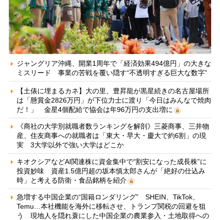
ジャングリア沖縄、開業1周年で「経済効果494億円」の大きな
ミスリード 事業の苦戦を覆い隠す“不透明すぎる巨大な数字”
【土俵に埋まるカネ】大の里、豊昇龍が黒星続きの名古屋場所
は「懸賞金2826万円」が下位力士に渡り「今日はみんなで焼肉
だ！」 金星4個配給で協会は年96万円の支出増に
《商社の大学別就職者数ランキングを解剖》三菱商事、三井物
産、住友商事への就職者は「東大・早大・慶大で約6割」の現
実 3大学以外で強い大学はどこか
キオクシアなどAI関連株に資金集中で“割安になった成長株”に
投資妙味 資産1.5億円超の坂本慎太郎さんが「絶好の仕込み
時」と考える防衛・食品銘柄を紹介
急増する中国企業の“国籍ロンダリング” SHEIN、TikTok、
Temu…本社機能を海外に移転させ、トランプ関税の回避を狙
う 現地人を隠れ蓑にした中国企業の農業参入・土地取得への