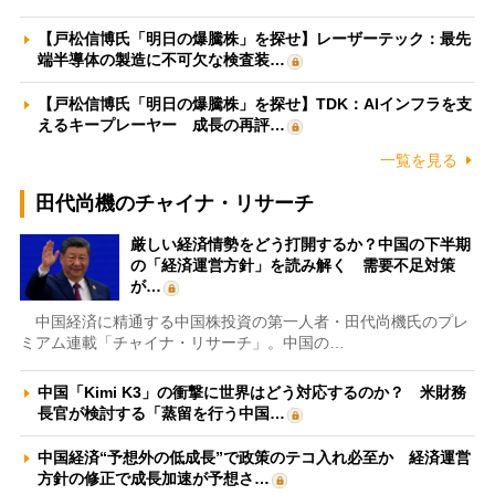
【戸松信博氏「明日の爆騰株」を探せ】レーザーテック：最先
端半導体の製造に不可欠な検査装…
【戸松信博氏「明日の爆騰株」を探せ】TDK：AIインフラを支
えるキープレーヤー 成長の再評…
一覧を見る
田代尚機のチャイナ・リサーチ
厳しい経済情勢をどう打開するか？中国の下半期
の「経済運営方針」を読み解く 需要不足対策
が…
中国経済に精通する中国株投資の第一人者・田代尚機氏のプレ
ミアム連載「チャイナ・リサーチ」。中国の…
中国「Kimi K3」の衝撃に世界はどう対応するのか？ 米財務
長官が検討する「蒸留を行う中国…
中国経済“予想外の低成長”で政策のテコ入れ必至か 経済運営
方針の修正で成長加速が予想さ…