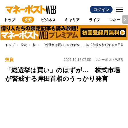
ログイン
トップ
投資
ビジネス
キャリア
ライフ
マネー
トップ
投資
株
「総選挙は買い」のはずが… 株式市場が警戒する岸田首相
投資
2021.10.12 07:00
マネーポストWEB
「総選挙は買い」のはずが… 株式市場
が警戒する岸田首相のうっかり発言
Loaded
:
100.00%
/
Unmute