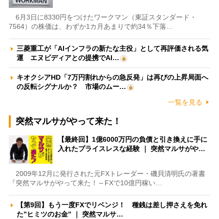
6月3日に8330円をつけたワークマン（東証スタンダード・
7564）の株価は、わずか1カ月あまりで約34％下落…
三菱重工が「AIインフラの新たな主役」として再評価される気
運 エヌビディアとの提携でAI…
キオクシアHD「7万円割れからの急反発」は再びの上昇局面へ
の反転シグナルか？ 市場のムー…
一覧を見る
突然マルサがやって来た！
【最終回】1億6000万円の負債と引き換えに手に
入れたプライスレスな経験 ｜ 突然マルサがや…
2009年12月に発行された元FXトレーダー・磯貝清明氏の著書
『突然マルサがやって来た！～FXで10億円稼い…
【第9回】もう一度FXでリベンジ！ 種銭は差し押さえを免れ
た”ヒミツのお金” ｜ 突然マルサ…