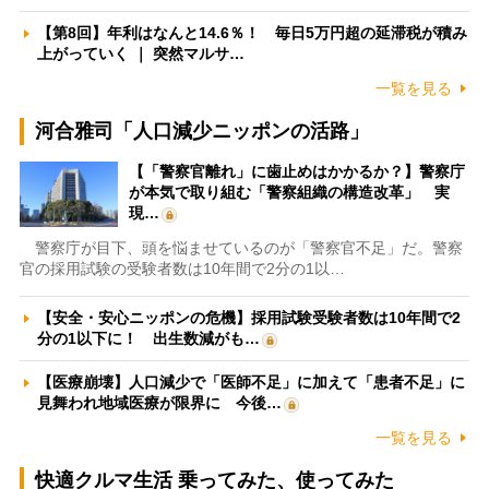
【第8回】年利はなんと14.6％！ 毎日5万円超の延滞税が積み
上がっていく ｜ 突然マルサ…
一覧を見る
河合雅司「人口減少ニッポンの活路」
【「警察官離れ」に歯止めはかかるか？】警察庁
が本気で取り組む「警察組織の構造改革」 実
現…
警察庁が目下、頭を悩ませているのが「警察官不足」だ。警察
官の採用試験の受験者数は10年間で2分の1以…
【安全・安心ニッポンの危機】採用試験受験者数は10年間で2
分の1以下に！ 出生数減がも…
【医療崩壊】人口減少で「医師不足」に加えて「患者不足」に
見舞われ地域医療が限界に 今後…
一覧を見る
快適クルマ生活 乗ってみた、使ってみた