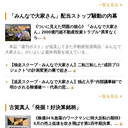
一覧を見る
「みんなで大家さん」配当ストップ騒動の内幕
《ついに見えた問題の核心》「みんなで大家さ
ん」2000億円超不動産投資トラブル“異常なく
ら…
本誌『週刊ポスト』が追及してきた不動産投資商品「みんなで
大家さん」がいよいよ最終局面を迎えている…
【独走スクープ・みんなで大家さん】二転三転した“成田プロ
ジェクト”の計画変更の裏で起き…
【追及スクープ・みんなで大家さん】独占入手“内部議事録”で
明かされる柳瀬健一・代表の思…
一覧を見る
古賀真人「発掘！好決算銘柄」
《株価34％急落のワークマンに特大反転の期待》
6月の売上低迷を吹き飛ばす第1四半期決算、…