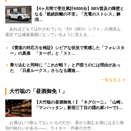
【4ヶ月間で受注累計6000台】BEV普及の障壁と
なる「航続距離の不安」「充電のストレス」解
消…
あれほどもてはやされていた「EV（BEV）シフト」の潮流も、
最近では減速基調になっているように見える。…
《雪道の対応力を検証》シビアな状況で実感した「フォレスタ
ー」の真価 「ターボ」と「スト…
乗り込むと同時に「これが軽？」と戸惑うのには理由があっ
た 「日産ルークス」さらなる躍進…
一覧を見る
大竹聡の「昼酒御免！」
【大竹聡の昼酒御免！】「ネグローニ」「山崎」
「マンハッタン」新宿三丁目の隠れ家バーで1…
お酒はいつ飲んでもいいものだが、昼から飲むお酒にはまた格
別の味わいがある――。ライター・作家の大竹…