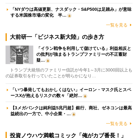
「NYダウは高値更新、ナスダック・S&P500は足踏み」が意味
する米国株市場の変化 半…
一覧を見る
大前研一「ビジネス新大陸」の歩き方
「イラン戦争を利用して儲けている」利益相反と
の批判が強まるトランプファミリーの不正蓄財
疑…
トランプ大統領のファミリー信託が今年1～3月に3000回以上も
の証券取引を行っていたことが明らかになり…
「いつ暴発してもおかしくはない」イーロン・マスク氏とスペ
ースXが抱えるリスクの数々「絶対…
【3メガバンクは純利益5兆円超】銀行、商社、ゼネコンは最高
益続出の一方で、中小企業・…
一覧を見る
投資ノウハウ満載コミック「俺がカブ番長！」