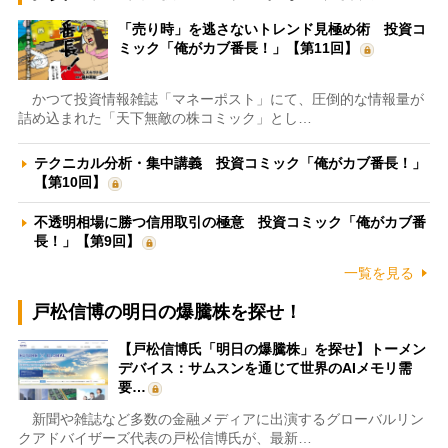
「売り時」を逃さないトレンド見極め術 投資コ
ミック「俺がカブ番長！」【第11回】
かつて投資情報雑誌「マネーポスト」にて、圧倒的な情報量が
詰め込まれた「天下無敵の株コミック」とし…
テクニカル分析・集中講義 投資コミック「俺がカブ番長！」
【第10回】
不透明相場に勝つ信用取引の極意 投資コミック「俺がカブ番
長！」【第9回】
一覧を見る
戸松信博の明日の爆騰株を探せ！
【戸松信博氏「明日の爆騰株」を探せ】トーメン
デバイス：サムスンを通じて世界のAIメモリ需
要…
新聞や雑誌など多数の金融メディアに出演するグローバルリン
クアドバイザーズ代表の戸松信博氏が、最新…