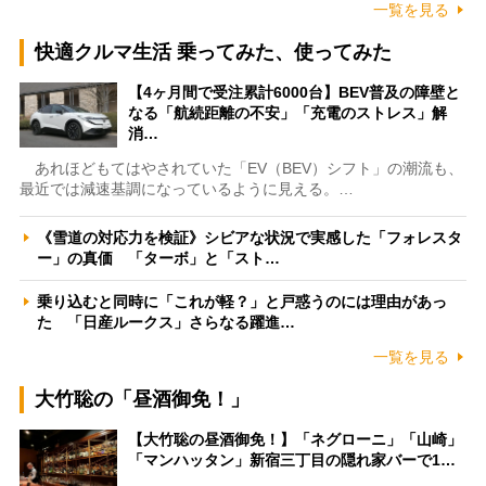
一覧を見る
快適クルマ生活 乗ってみた、使ってみた
【4ヶ月間で受注累計6000台】BEV普及の障壁と
なる「航続距離の不安」「充電のストレス」解
消…
あれほどもてはやされていた「EV（BEV）シフト」の潮流も、
最近では減速基調になっているように見える。…
《雪道の対応力を検証》シビアな状況で実感した「フォレスタ
ー」の真価 「ターボ」と「スト…
乗り込むと同時に「これが軽？」と戸惑うのには理由があっ
た 「日産ルークス」さらなる躍進…
一覧を見る
大竹聡の「昼酒御免！」
【大竹聡の昼酒御免！】「ネグローニ」「山崎」
「マンハッタン」新宿三丁目の隠れ家バーで1…