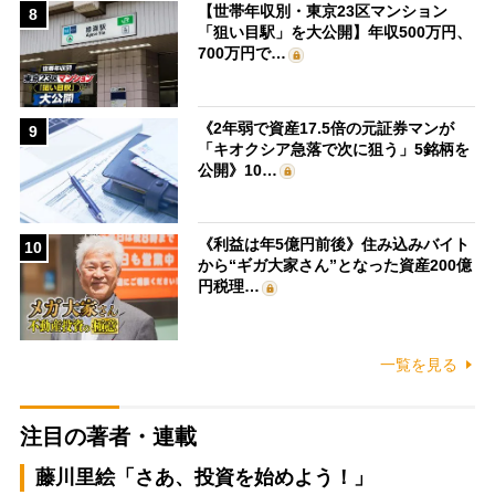
【世帯年収別・東京23区マンション
8
「狙い目駅」を大公開】年収500万円、
700万円で…
《2年弱で資産17.5倍の元証券マンが
9
「キオクシア急落で次に狙う」5銘柄を
公開》10…
《利益は年5億円前後》住み込みバイト
10
から“ギガ大家さん”となった資産200億
円税理…
一覧を見る
注目の著者・連載
藤川里絵「さあ、投資を始めよう！」