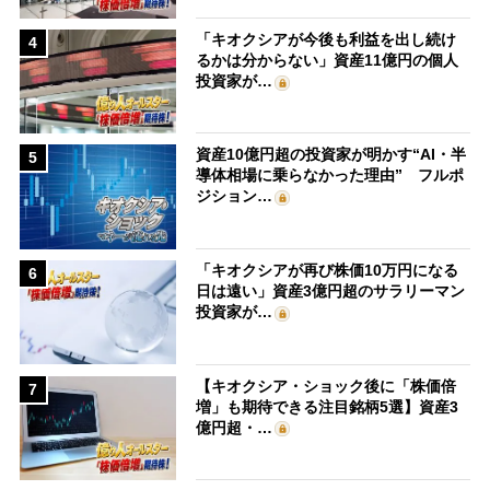
「キオクシアが今後も利益を出し続け
4
るかは分からない」資産11億円の個人
投資家が…
資産10億円超の投資家が明かす“AI・半
5
導体相場に乗らなかった理由” フルポ
ジション…
「キオクシアが再び株価10万円になる
6
日は遠い」資産3億円超のサラリーマン
投資家が…
【キオクシア・ショック後に「株価倍
7
増」も期待できる注目銘柄5選】資産3
億円超・…