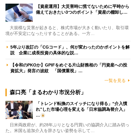
【資産運用】大災害時に慌てないために平時から
備えておきたい3つのポイント「資産の棚卸し…
大規模な災害が起きると、株式市場が大きく動いたり、取引環
境が不安定になったりすることがある。一方…
5年ぶり改訂の「CGコード」、何が変わったのかポイントを解
説 企業に成長投資の具体的な説…
【令和のPKOか】GPIFをめぐる片山財務相の「円資産への投
資拡大」発言の波紋 「国債重視」…
一覧を見る
森口亮「まるわかり市況分析」
「トレンド転換のスイッチになり得る」“介入慣
れ”した市場心理を変える「日米協調為替介入」
…
日米両政府が、約28年ぶりとなる円買いの協調介入に踏み切っ
た。米国も追加介入を辞さない姿勢を示して…