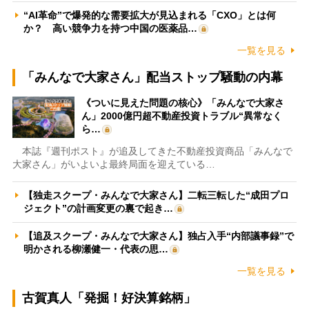
“AI革命”で爆発的な需要拡大が見込まれる「CXO」とは何
か？ 高い競争力を持つ中国の医薬品…
一覧を見る
「みんなで大家さん」配当ストップ騒動の内幕
《ついに見えた問題の核心》「みんなで大家さ
ん」2000億円超不動産投資トラブル“異常なく
ら…
本誌『週刊ポスト』が追及してきた不動産投資商品「みんなで
大家さん」がいよいよ最終局面を迎えている…
【独走スクープ・みんなで大家さん】二転三転した“成田プロ
ジェクト”の計画変更の裏で起き…
【追及スクープ・みんなで大家さん】独占入手“内部議事録”で
明かされる柳瀬健一・代表の思…
一覧を見る
古賀真人「発掘！好決算銘柄」