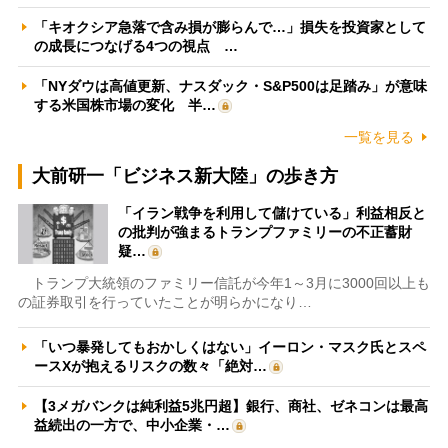
「キオクシア急落で含み損が膨らんで…」損失を投資家として
の成長につなげる4つの視点 …
「NYダウは高値更新、ナスダック・S&P500は足踏み」が意味
する米国株市場の変化 半…
一覧を見る
大前研一「ビジネス新大陸」の歩き方
「イラン戦争を利用して儲けている」利益相反と
の批判が強まるトランプファミリーの不正蓄財
疑…
トランプ大統領のファミリー信託が今年1～3月に3000回以上も
の証券取引を行っていたことが明らかになり…
「いつ暴発してもおかしくはない」イーロン・マスク氏とスペ
ースXが抱えるリスクの数々「絶対…
【3メガバンクは純利益5兆円超】銀行、商社、ゼネコンは最高
益続出の一方で、中小企業・…