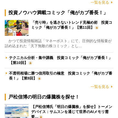
一覧を見る
投資ノウハウ満載コミック「俺がカブ番長！」
「売り時」を逃さないトレンド見極め術 投資コ
ミック「俺がカブ番長！」【第11回】
かつて投資情報雑誌「マネーポスト」にて、圧倒的な情報量が
詰め込まれた「天下無敵の株コミック」とし…
テクニカル分析・集中講義 投資コミック「俺がカブ番長！」
【第10回】
不透明相場に勝つ信用取引の極意 投資コミック「俺がカブ番
長！」【第9回】
一覧を見る
戸松信博の明日の爆騰株を探せ！
【戸松信博氏「明日の爆騰株」を探せ】トーメン
デバイス：サムスンを通じて世界のAIメモリ需
要…