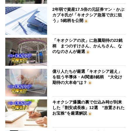
2年弱で資産17.5倍の元証券マン・かぶ
カブキ氏が「キオクシア急落で次に狙
う」5銘柄を公開
「キオクシアの次」に急騰期待の22銘
柄 まつのすけさん、かんちさん、な
のなのさんが厳選
億り人たちが厳選「キオクシア超え」
を狙う半導体・AI関連8銘柄 “大化け
期待の大本命”は？
キオクシア爆騰の裏で仕込み時が到来
した「割安成長株」12選 “放置された
お宝株”を厳選解説