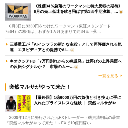
《株価34％急落のワークマンに特大反転の期待》
6月の売上低迷を吹き飛ばす第1四半期決算、…
6月3日に8330円をつけたワークマン（東証スタンダード・
7564）の株価は、わずか1カ月あまりで約34％下落…
三菱重工が「AIインフラの新たな主役」として再評価される気
運 エヌビディアとの提携でAI…
キオクシアHD「7万円割れからの急反発」は再びの上昇局面へ
の反転シグナルか？ 市場のムー…
一覧を見る
突然マルサがやって来た！
【最終回】1億6000万円の負債と引き換えに手に
入れたプライスレスな経験 ｜ 突然マルサがや…
2009年12月に発行された元FXトレーダー・磯貝清明氏の著書
『突然マルサがやって来た！～FXで10億円稼い…