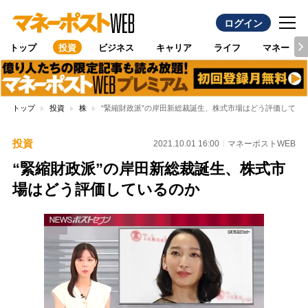
ログイン
トップ
投資
ビジネス
キャリア
ライフ
マネー
トップ
投資
株
“緊縮財政派”の岸田新総裁誕生、株式市場はどう評価してい
投資
2021.10.01 16:00
マネーポストWEB
“緊縮財政派”の岸田新総裁誕生、株式市
場はどう評価しているのか