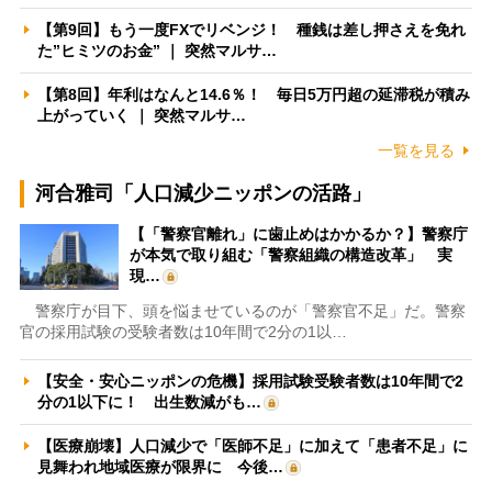
【第9回】もう一度FXでリベンジ！ 種銭は差し押さえを免れ
た”ヒミツのお金” ｜ 突然マルサ…
【第8回】年利はなんと14.6％！ 毎日5万円超の延滞税が積み
上がっていく ｜ 突然マルサ…
一覧を見る
河合雅司「人口減少ニッポンの活路」
【「警察官離れ」に歯止めはかかるか？】警察庁
が本気で取り組む「警察組織の構造改革」 実
現…
警察庁が目下、頭を悩ませているのが「警察官不足」だ。警察
官の採用試験の受験者数は10年間で2分の1以…
【安全・安心ニッポンの危機】採用試験受験者数は10年間で2
分の1以下に！ 出生数減がも…
【医療崩壊】人口減少で「医師不足」に加えて「患者不足」に
見舞われ地域医療が限界に 今後…