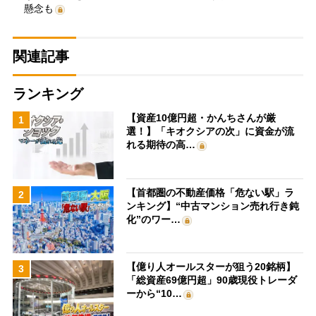
懸念も
関連記事
ランキング
【資産10億円超・かんちさんが厳
1
選！】「キオクシアの次」に資金が流
れる期待の高…
【首都圏の不動産価格「危ない駅」ラ
2
ンキング】“中古マンション売れ行き鈍
化”のワー…
【億り人オールスターが狙う20銘柄】
3
「総資産69億円超」90歳現役トレーダ
ーから“10…