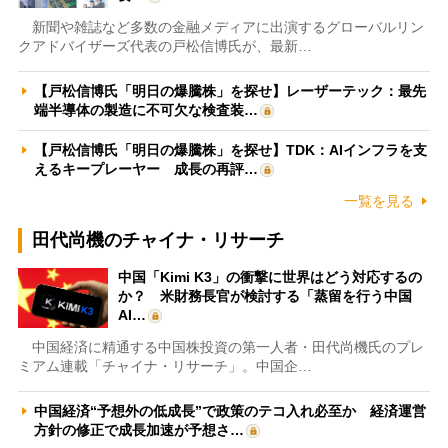
新聞や雑誌など多数の金融メディアに出演するグローバルリン
クアドバイザーズ代表の戸松信博氏が、最新…
【戸松信博氏「明日の爆騰株」を探せ】レーザーテック：最先
端半導体の製造に不可欠な検査装…
【戸松信博氏「明日の爆騰株」を探せ】TDK：AIインフラを支
えるキープレーヤー 成長の再評…
一覧を見る
田代尚機のチャイナ・リサーチ
中国「Kimi K3」の衝撃に世界はどう対応するの
か？ 米財務長官が検討する「蒸留を行う中国
AI…
中国経済に精通する中国株投資の第一人者・田代尚機氏のプレ
ミアム連載「チャイナ・リサーチ」。中国企…
中国経済“予想外の低成長”で政策のテコ入れ必至か 経済運営
方針の修正で成長加速が予想さ…