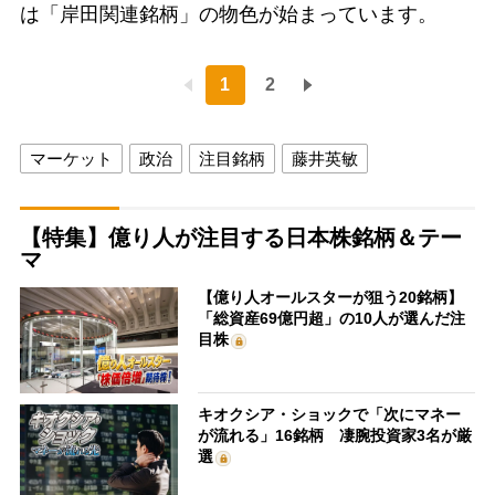
は「岸田関連銘柄」の物色が始まっています。
1
2
マーケット
政治
注目銘柄
藤井英敏
【特集】億り人が注目する日本株銘柄＆テー
マ
【億り人オールスターが狙う20銘柄】
「総資産69億円超」の10人が選んだ注
目株
キオクシア・ショックで「次にマネー
が流れる」16銘柄 凄腕投資家3名が厳
選