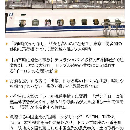
「約5時間かかるし、料金も高いのになぜ？」東京～博多間の
移動に飛行機ではなく新幹線を選ぶ人の事情
【納車時に複数の事故】テスラジャパン“多額のEV補助金”で注
文殺到、現場は大混乱 トラブル続発の背後に見え隠れす
る“イーロンの右腕”の影
お酒を提供する店で「出禁」になる客のトホホな生態 嘔吐や
粗相だけじゃない、店側が嫌がる“最悪の客”とは
小学生に人気の「シール流通事情」に変調 「ボンドロ」は依
然品薄状態が続くが、模倣品や類似品が大量流通し一部で値崩
れ 「選別が本格化する時代に」
急増する中国企業の“国籍ロンダリング” SHEIN、TikTok、
Temu…本社機能を海外に移転させ、トランプ関税の回避を狙
う 現地人を隠れ蓑にした中国企業の農業参入・土地取得への