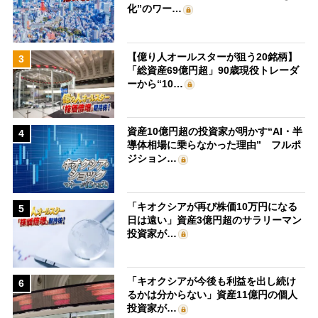
化”のワー…
【億り人オールスターが狙う20銘柄】
3
「総資産69億円超」90歳現役トレーダ
ーから“10…
資産10億円超の投資家が明かす“AI・半
4
導体相場に乗らなかった理由” フルポ
ジション…
「キオクシアが再び株価10万円になる
5
日は遠い」資産3億円超のサラリーマン
投資家が…
「キオクシアが今後も利益を出し続け
6
るかは分からない」資産11億円の個人
投資家が…