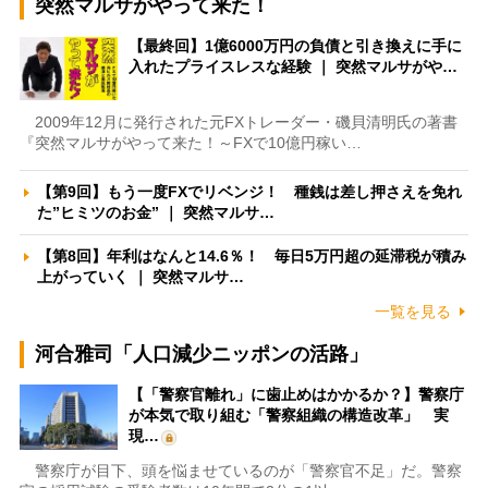
突然マルサがやって来た！
【最終回】1億6000万円の負債と引き換えに手に
入れたプライスレスな経験 ｜ 突然マルサがや…
2009年12月に発行された元FXトレーダー・磯貝清明氏の著書
『突然マルサがやって来た！～FXで10億円稼い…
【第9回】もう一度FXでリベンジ！ 種銭は差し押さえを免れ
た”ヒミツのお金” ｜ 突然マルサ…
【第8回】年利はなんと14.6％！ 毎日5万円超の延滞税が積み
上がっていく ｜ 突然マルサ…
一覧を見る
河合雅司「人口減少ニッポンの活路」
【「警察官離れ」に歯止めはかかるか？】警察庁
が本気で取り組む「警察組織の構造改革」 実
現…
警察庁が目下、頭を悩ませているのが「警察官不足」だ。警察