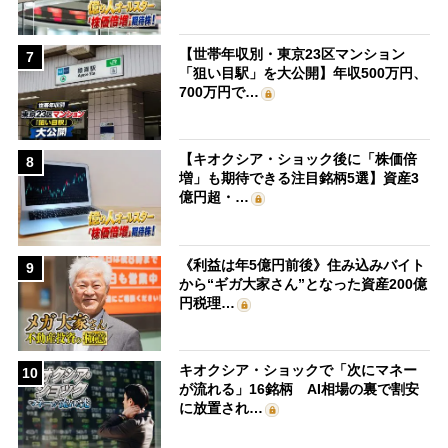
【世帯年収別・東京23区マンション
7
「狙い目駅」を大公開】年収500万円、
700万円で…
【キオクシア・ショック後に「株価倍
8
増」も期待できる注目銘柄5選】資産3
億円超・…
《利益は年5億円前後》住み込みバイト
9
から“ギガ大家さん”となった資産200億
円税理…
キオクシア・ショックで「次にマネー
10
が流れる」16銘柄 AI相場の裏で割安
に放置され…