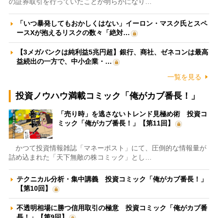
の証券取引を行っていたことが明らかになり…
「いつ暴発してもおかしくはない」イーロン・マスク氏とスペ
ースXが抱えるリスクの数々「絶対…
【3メガバンクは純利益5兆円超】銀行、商社、ゼネコンは最高
益続出の一方で、中小企業・…
一覧を見る
投資ノウハウ満載コミック「俺がカブ番長！」
「売り時」を逃さないトレンド見極め術 投資コ
ミック「俺がカブ番長！」【第11回】
かつて投資情報雑誌「マネーポスト」にて、圧倒的な情報量が
詰め込まれた「天下無敵の株コミック」とし…
テクニカル分析・集中講義 投資コミック「俺がカブ番長！」
【第10回】
不透明相場に勝つ信用取引の極意 投資コミック「俺がカブ番
長！」【第9回】