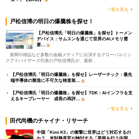
一覧を見る
戸松信博の明日の爆騰株を探せ！
【戸松信博氏「明日の爆騰株」を探せ】トーメン
デバイス：サムスンを通じて世界のAIメモリ需
要…
新聞や雑誌など多数の金融メディアに出演するグローバルリン
クアドバイザーズ代表の戸松信博氏が、最新…
【戸松信博氏「明日の爆騰株」を探せ】レーザーテック：最先
端半導体の製造に不可欠な検査装…
【戸松信博氏「明日の爆騰株」を探せ】TDK：AIインフラを支
えるキープレーヤー 成長の再評…
一覧を見る
田代尚機のチャイナ・リサーチ
中国「Kimi K3」の衝撃に世界はどう対応するの
か？ 米財務長官が検討する「蒸留を行う中国