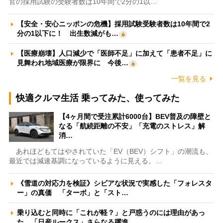
官の採用試験の受験者数は10年間で2分の1以…
【安全・安心ニッポンの危機】採用試験受験者数は10年間で2
分の1以下に！ 出生数減がも…
【医療崩壊】人口減少で「医師不足」に加えて「患者不足」に
見舞われ地域医療が限界に 今後…
一覧を見る
快適クルマ生活 乗ってみた、使ってみた
【4ヶ月間で受注累計6000台】BEV普及の障壁と
なる「航続距離の不安」「充電のストレス」解
消…
あれほどもてはやされていた「EV（BEV）シフト」の潮流も、
最近では減速基調になっているように見える。…
《雪道の対応力を検証》シビアな状況で実感した「フォレスタ
ー」の真価 「ターボ」と「スト…
乗り込むと同時に「これが軽？」と戸惑うのには理由があっ
た 「日産ルークス」さらなる躍進…