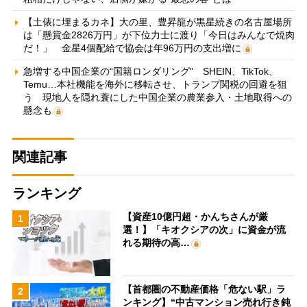
【土俵に埋まるカネ】大の里、豊昇龍が黒星続きの名古屋場所
は「懸賞金2826万円」が下位力士に渡り「今日はみんなで焼肉
だ！」 金星4個配給で協会は年96万円の支出増に
急増する中国企業の“国籍ロンダリング” SHEIN、TikTok、
Temu…本社機能を海外に移転させ、トランプ関税の回避を狙
う 現地人を隠れ蓑にした中国企業の農業参入・土地取得への
懸念も
関連記事
ランキング
【資産10億円超・かんちさんが厳
1
選！】「キオクシアの次」に資金が流
れる期待の高…
【首都圏の不動産価格「危ない駅」ラ
2
ンキング】“中古マンション売れ行き鈍