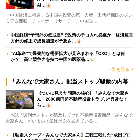
AI…
中国経済に精通する中国株投資の第一人者・田代尚機氏のプレ
ミアム連載「チャイナ・リサーチ」。中国企…
中国経済“予想外の低成長”で政策のテコ入れ必至か 経済運営
方針の修正で成長加速が予想さ…
“AI革命”で爆発的な需要拡大が見込まれる「CXO」とは何
か？ 高い競争力を持つ中国の医薬品…
一覧を見る
「みんなで大家さん」配当ストップ騒動の内幕
《ついに見えた問題の核心》「みんなで大家さ
ん」2000億円超不動産投資トラブル“異常なく
ら…
本誌『週刊ポスト』が追及してきた不動産投資商品「みんなで
大家さん」がいよいよ最終局面を迎えている…
【独走スクープ・みんなで大家さん】二転三転した“成田プロ