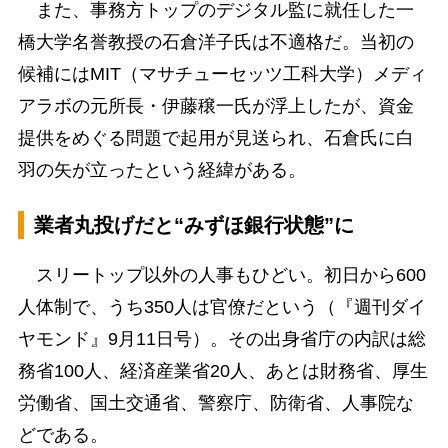
また、事務方トップのデジタル監に就任した一
橋大学名誉教授の石倉洋子氏は不適格だ。当初の
候補にはMIT（マサチューセッツ工科大学）メディ
アラボの元所長・伊藤穣一氏が浮上したが、資金
提供をめぐる問題で起用が見送られ、石倉氏に白
羽の矢が立ったという経緯がある。
業者丸投げだと“みずほ銀行状態”に
スリートップ以外の人事もひどい。初日から600
人体制で、うち350人は官僚だという（『週刊ダイ
ヤモンド』9月11日号）。その出身省庁の内訳は総
務省100人、経済産業省20人、あとは財務省、厚生
労働省、国土交通省、警察庁、防衛省、人事院な
どである。