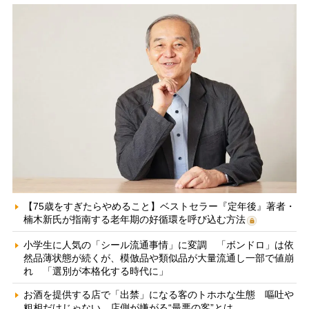
【75歳をすぎたらやめること】ベストセラー『定年後』著者・
楠木新氏が指南する老年期の好循環を呼び込む方法
小学生に人気の「シール流通事情」に変調 「ボンドロ」は依
然品薄状態が続くが、模倣品や類似品が大量流通し一部で値崩
れ 「選別が本格化する時代に」
お酒を提供する店で「出禁」になる客のトホホな生態 嘔吐や
粗相だけじゃない、店側が嫌がる“最悪の客”とは