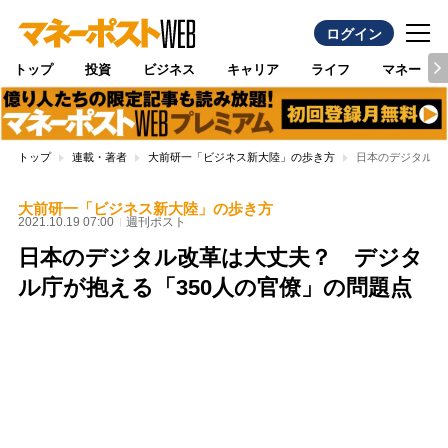
ログイン
トップ
投資
ビジネス
キャリア
ライフ
マネー
トップ
連載・著者
大前研一「ビジネス新大陸」の歩き方
日本のデジタル改
大前研一「ビジネス新大陸」の歩き方
2021.10.19 07:00
週刊ポスト
日本のデジタル改革は大丈夫？ デジタ
ル庁が抱える「350人の官僚」の問題点
Loaded
:
100.00%
/
Unmute