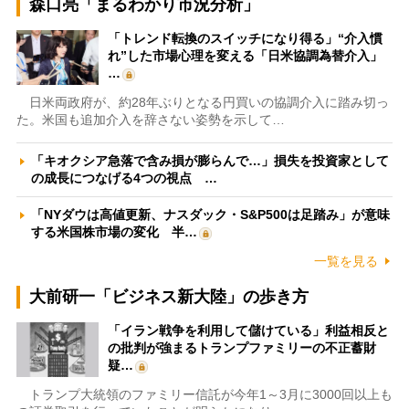
森口亮「まるわかり市況分析」
「トレンド転換のスイッチになり得る」“介入慣
れ”した市場心理を変える「日米協調為替介入」
…
日米両政府が、約28年ぶりとなる円買いの協調介入に踏み切っ
た。米国も追加介入を辞さない姿勢を示して…
「キオクシア急落で含み損が膨らんで…」損失を投資家として
の成長につなげる4つの視点 …
「NYダウは高値更新、ナスダック・S&P500は足踏み」が意味
する米国株市場の変化 半…
一覧を見る
大前研一「ビジネス新大陸」の歩き方
「イラン戦争を利用して儲けている」利益相反と
の批判が強まるトランプファミリーの不正蓄財
疑…
トランプ大統領のファミリー信託が今年1～3月に3000回以上も