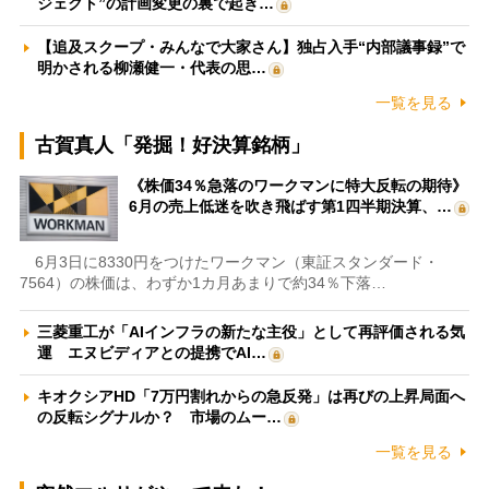
ジェクト”の計画変更の裏で起き…
【追及スクープ・みんなで大家さん】独占入手“内部議事録”で
明かされる柳瀬健一・代表の思…
一覧を見る
古賀真人「発掘！好決算銘柄」
《株価34％急落のワークマンに特大反転の期待》
6月の売上低迷を吹き飛ばす第1四半期決算、…
6月3日に8330円をつけたワークマン（東証スタンダード・
7564）の株価は、わずか1カ月あまりで約34％下落…
三菱重工が「AIインフラの新たな主役」として再評価される気
運 エヌビディアとの提携でAI…
キオクシアHD「7万円割れからの急反発」は再びの上昇局面へ
の反転シグナルか？ 市場のムー…
一覧を見る