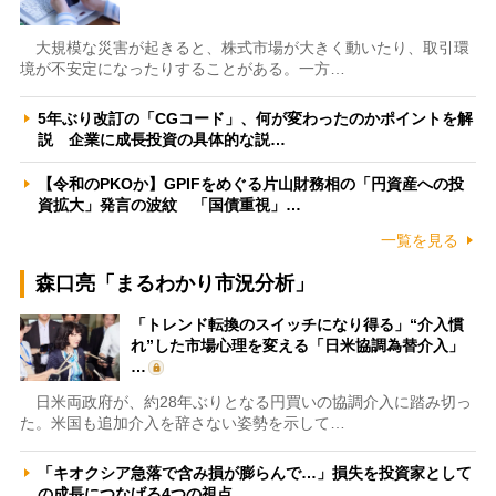
大規模な災害が起きると、株式市場が大きく動いたり、取引環
境が不安定になったりすることがある。一方…
5年ぶり改訂の「CGコード」、何が変わったのかポイントを解
説 企業に成長投資の具体的な説…
【令和のPKOか】GPIFをめぐる片山財務相の「円資産への投
資拡大」発言の波紋 「国債重視」…
一覧を見る
森口亮「まるわかり市況分析」
「トレンド転換のスイッチになり得る」“介入慣
れ”した市場心理を変える「日米協調為替介入」
…
日米両政府が、約28年ぶりとなる円買いの協調介入に踏み切っ
た。米国も追加介入を辞さない姿勢を示して…
「キオクシア急落で含み損が膨らんで…」損失を投資家として
の成長につなげる4つの視点 …