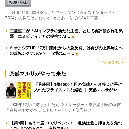
6月3日に8330円をつけたワークマン（東証スタンダード・
7564）の株価は、わずか1カ月あまりで約34％下落…
三菱重工が「AIインフラの新たな主役」として再評価される気
運 エヌビディアとの提携でAI…
キオクシアHD「7万円割れからの急反発」は再びの上昇局面へ
の反転シグナルか？ 市場のムー…
一覧を見る
突然マルサがやって来た！
【最終回】1億6000万円の負債と引き換えに手に
入れたプライスレスな経験 ｜ 突然マルサがや…
2009年12月に発行された元FXトレーダー・磯貝清明氏の著書
『突然マルサがやって来た！～FXで10億円稼い…
【第9回】もう一度FXでリベンジ！ 種銭は差し押さえを免れ
た”ヒミツのお金” ｜ 突然マルサ…