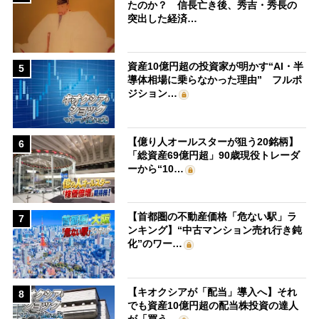
たのか？ 信長亡き後、秀吉・秀長の
突出した経済…
資産10億円超の投資家が明かす“AI・半
5
導体相場に乗らなかった理由” フルポ
ジション…
【億り人オールスターが狙う20銘柄】
6
「総資産69億円超」90歳現役トレーダ
ーから“10…
【首都圏の不動産価格「危ない駅」ラ
7
ンキング】“中古マンション売れ行き鈍
化”のワー…
【キオクシアが「配当」導入へ】それ
8
でも資産10億円超の配当株投資の達人
が「買う…