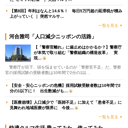
【第8回】年利はなんと14.6％！ 毎日5万円超の延滞税が積み
上がっていく ｜ 突然マルサ…
一覧を見る
河合雅司「人口減少ニッポンの活路」
【「警察官離れ」に歯止めはかかるか？】警察庁
が本気で取り組む「警察組織の構造改革」 実
現…
警察庁が目下、頭を悩ませているのが「警察官不足」だ。警察
官の採用試験の受験者数は10年間で2分の1以…
【安全・安心ニッポンの危機】採用試験受験者数は10年間で2
分の1以下に！ 出生数減がも…
【医療崩壊】人口減少で「医師不足」に加えて「患者不足」に
見舞われ地域医療が限界に 今後…
一覧を見る
快適クルマ生活 乗ってみた、使ってみた