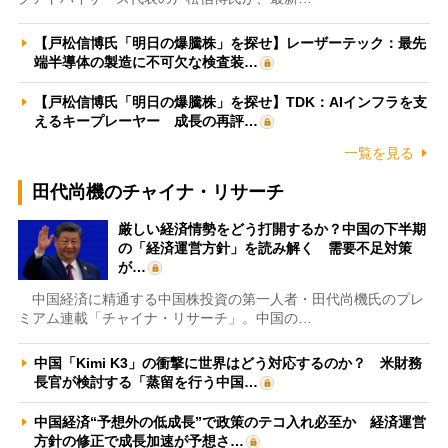
【戸松信博氏「明日の爆騰株」を探せ】レーザーテック：最先
端半導体の製造に不可欠な検査装…
【戸松信博氏「明日の爆騰株」を探せ】TDK：AIインフラを支
えるキープレーヤー 成長の再評…
一覧を見る
田代尚機のチャイナ・リサーチ
厳しい経済情勢をどう打開するか？中国の下半期
の「経済運営方針」を読み解く 需要不足対策
が…
中国経済に精通する中国株投資の第一人者・田代尚機氏のプレ
ミアム連載「チャイナ・リサーチ」。中国の…
中国「Kimi K3」の衝撃に世界はどう対応するのか？ 米財務
長官が検討する「蒸留を行う中国…
中国経済“予想外の低成長”で政策のテコ入れ必至か 経済運営
方針の修正で成長加速が予想さ…