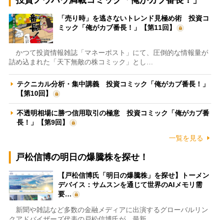
「売り時」を逃さないトレンド見極め術 投資コ
ミック「俺がカブ番長！」【第11回】
かつて投資情報雑誌「マネーポスト」にて、圧倒的な情報量が
詰め込まれた「天下無敵の株コミック」とし…
テクニカル分析・集中講義 投資コミック「俺がカブ番長！」
【第10回】
不透明相場に勝つ信用取引の極意 投資コミック「俺がカブ番
長！」【第9回】
一覧を見る
戸松信博の明日の爆騰株を探せ！
【戸松信博氏「明日の爆騰株」を探せ】トーメン
デバイス：サムスンを通じて世界のAIメモリ需
要…
新聞や雑誌など多数の金融メディアに出演するグローバルリン
クアドバイザーズ代表の戸松信博氏が、最新…