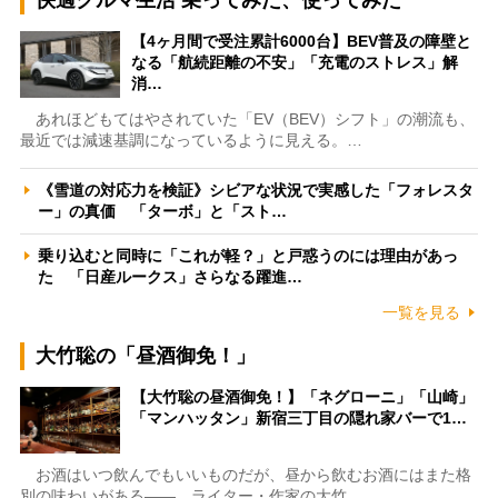
【4ヶ月間で受注累計6000台】BEV普及の障壁と
なる「航続距離の不安」「充電のストレス」解
消…
あれほどもてはやされていた「EV（BEV）シフト」の潮流も、
最近では減速基調になっているように見える。…
《雪道の対応力を検証》シビアな状況で実感した「フォレスタ
ー」の真価 「ターボ」と「スト…
乗り込むと同時に「これが軽？」と戸惑うのには理由があっ
た 「日産ルークス」さらなる躍進…
一覧を見る
大竹聡の「昼酒御免！」
【大竹聡の昼酒御免！】「ネグローニ」「山崎」
「マンハッタン」新宿三丁目の隠れ家バーで1…
お酒はいつ飲んでもいいものだが、昼から飲むお酒にはまた格
別の味わいがある――。ライター・作家の大竹…