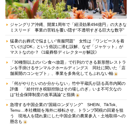
ジャングリア沖縄、開業1周年で「経済効果494億円」の大きな
ミスリード 事業の苦戦を覆い隠す“不透明すぎる巨大な数字”
猛暑のお葬式で悩ましい“喪服問題” 女性は「ワンピースを着
ていけばOK」という俗説に潜む誤解、なぜ「ジャケット」が
マストなのか？《1級葬祭ディレクターが解説》
「30種類以上のパン食べ放題」で行列のできる新形態レストラ
ンを手掛けるサンマルクホールディングス 同社に聞いた「店
舗展開のコンセプト」、事業を多角化してもぶれない軸
「何がやりたいのか分からない」竹中平蔵氏が語る高市内閣の
評価 「給付付き税額控除はその場しのぎ」いま不可欠なの
は“社会保障制度の改革議論”と指摘
急増する中国企業の“国籍ロンダリング” SHEIN、TikTok、
Temu…本社機能を海外に移転させ、トランプ関税の回避を狙
う 現地人を隠れ蓑にした中国企業の農業参入・土地取得への
懸念も