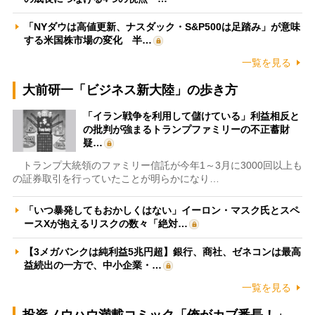
「NYダウは高値更新、ナスダック・S&P500は足踏み」が意味
する米国株市場の変化 半…
一覧を見る
大前研一「ビジネス新大陸」の歩き方
「イラン戦争を利用して儲けている」利益相反と
の批判が強まるトランプファミリーの不正蓄財
疑…
トランプ大統領のファミリー信託が今年1～3月に3000回以上も
の証券取引を行っていたことが明らかになり…
「いつ暴発してもおかしくはない」イーロン・マスク氏とスペ
ースXが抱えるリスクの数々「絶対…
【3メガバンクは純利益5兆円超】銀行、商社、ゼネコンは最高
益続出の一方で、中小企業・…
一覧を見る
投資ノウハウ満載コミック「俺がカブ番長！」