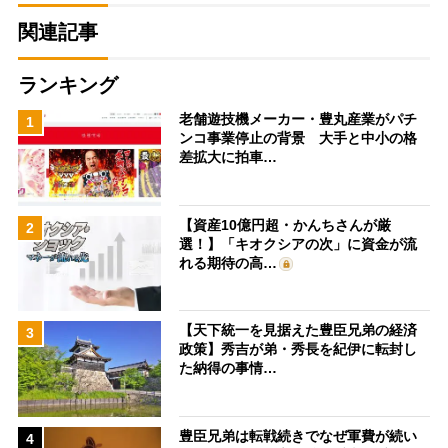
関連記事
ランキング
老舗遊技機メーカー・豊丸産業がパチ
1
ンコ事業停止の背景 大手と中小の格
差拡大に拍車…
【資産10億円超・かんちさんが厳
2
選！】「キオクシアの次」に資金が流
れる期待の高…
【天下統一を見据えた豊臣兄弟の経済
3
政策】秀吉が弟・秀長を紀伊に転封し
た納得の事情…
豊臣兄弟は転戦続きでなぜ軍費が続い
4