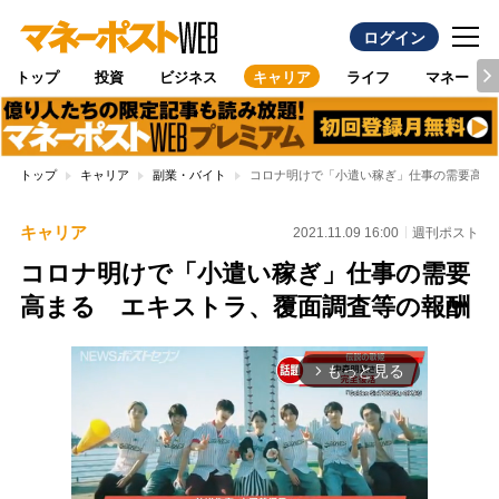
ログイン
トップ
投資
ビジネス
キャリア
ライフ
マネー
トップ
キャリア
副業・バイト
コロナ明けで「小遣い稼ぎ」仕事の需要高ま
キャリア
2021.11.09 16:00
週刊ポスト
コロナ明けで「小遣い稼ぎ」仕事の需要
高まる エキストラ、覆面調査等の報酬
もっと見る
arrow_forward_ios