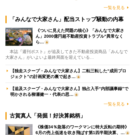
一覧を見る
「みんなで大家さん」配当ストップ騒動の内幕
《ついに見えた問題の核心》「みんなで大家さ
ん」2000億円超不動産投資トラブル“異常なく
ら…
本誌『週刊ポスト』が追及してきた不動産投資商品「みんなで
大家さん」がいよいよ最終局面を迎えている…
【独走スクープ・みんなで大家さん】二転三転した“成田プロ
ジェクト”の計画変更の裏で起き…
【追及スクープ・みんなで大家さん】独占入手“内部議事録”で
明かされる柳瀬健一・代表の思…
一覧を見る
古賀真人「発掘！好決算銘柄」
《株価34％急落のワークマンに特大反転の期待》
6月の売上低迷を吹き飛ばす第1四半期決算、…