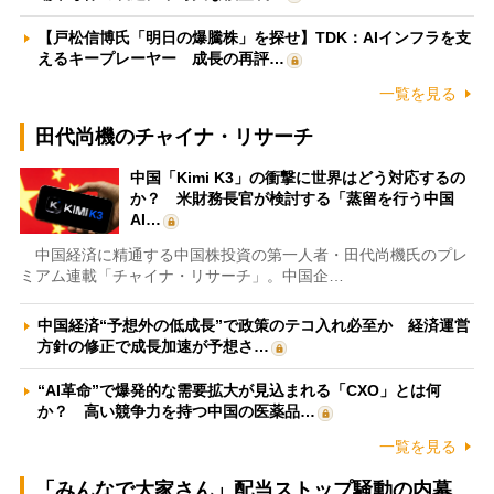
【戸松信博氏「明日の爆騰株」を探せ】TDK：AIインフラを支
えるキープレーヤー 成長の再評…
一覧を見る
田代尚機のチャイナ・リサーチ
中国「Kimi K3」の衝撃に世界はどう対応するの
か？ 米財務長官が検討する「蒸留を行う中国
AI…
中国経済に精通する中国株投資の第一人者・田代尚機氏のプレ
ミアム連載「チャイナ・リサーチ」。中国企…
中国経済“予想外の低成長”で政策のテコ入れ必至か 経済運営
方針の修正で成長加速が予想さ…
“AI革命”で爆発的な需要拡大が見込まれる「CXO」とは何
か？ 高い競争力を持つ中国の医薬品…
一覧を見る
「みんなで大家さん」配当ストップ騒動の内幕