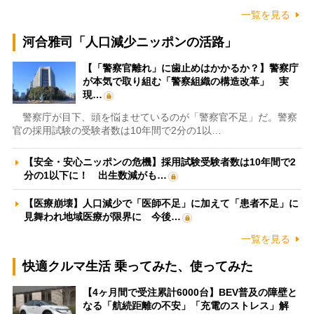
一覧を見る
河合雅司「人口減少ニッポンの活路」
【「警察官離れ」に歯止めはかかるか？】警察庁
が本気で取り組む「警察組織の構造改革」 実
現…
警察庁が目下、頭を悩ませているのが「警察官不足」だ。警察
官の採用試験の受験者数は10年間で2分の1以…
【安全・安心ニッポンの危機】採用試験受験者数は10年間で2
分の1以下に！ 出生数減がも…
【医療崩壊】人口減少で「医師不足」に加えて「患者不足」に
見舞われ地域医療が限界に 今後…
一覧を見る
快適クルマ生活 乗ってみた、使ってみた
【4ヶ月間で受注累計6000台】BEV普及の障壁と
なる「航続距離の不安」「充電のストレス」解