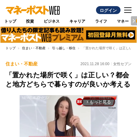
ログイン
トップ
投資
ビジネス
キャリア
ライフ
マネー
トップ
住まい・不動産
引っ越し・移住
「置かれた場所で咲く」は正しい？
住まい・不動産
2021.11.28 16:00
女性セブン
「置かれた場所で咲く」は正しい？都会
と地方どちらで暮らすのが良いか考える
もっと見る
arrow_forward_ios