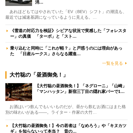
消…
あれほどもてはやされていた「EV（BEV）シフト」の潮流も、
最近では減速基調になっているように見える。…
《雪道の対応力を検証》シビアな状況で実感した「フォレスタ
ー」の真価 「ターボ」と「スト…
乗り込むと同時に「これが軽？」と戸惑うのには理由があっ
た 「日産ルークス」さらなる躍進…
一覧を見る
大竹聡の「昼酒御免！」
【大竹聡の昼酒御免！】「ネグローニ」「山崎」
「マンハッタン」新宿三丁目の隠れ家バーで1…
お酒はいつ飲んでもいいものだが、昼から飲むお酒にはまた格
別の味わいがある――。ライター・作家の大竹…
【大竹聡の昼酒御免！】今の若者は「なめろう」や「キヌカツ
ギ」を知らないって本当？ 昔の…