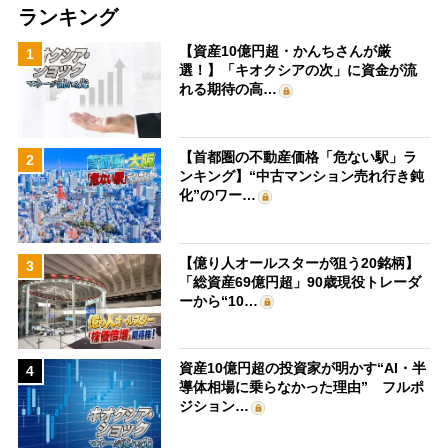
ランキング
【資産10億円超・かんちさんが厳
1
選！】「キオクシアの次」に資金が流
れる期待の高…
【首都圏の不動産価格「危ない駅」ラ
2
ンキング】“中古マンション売れ行き鈍
化”のワー…
【億り人オールスターが狙う20銘柄】
3
「総資産69億円超」90歳現役トレーダ
ーから“10…
資産10億円超の投資家が明かす“AI・半
4
導体相場に乗らなかった理由” フルポ
ジション…