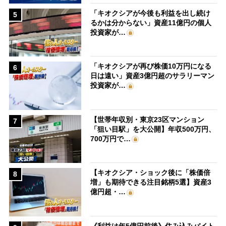
「キオクシアが今後も利益を出し続け
5
るかは分からない」資産11億円の個人
投資家が…
「キオクシアが再び株価10万円になる
6
日は遠い」資産3億円超のサラリーマン
投資家が…
【世帯年収別・東京23区マンション
7
「狙い目駅」を大公開】年収500万円、
700万円で…
【キオクシア・ショック後に「株価倍
8
増」も期待できる注目銘柄5選】資産3
億円超・…
《利益は年5億円前後》住み込みバイト