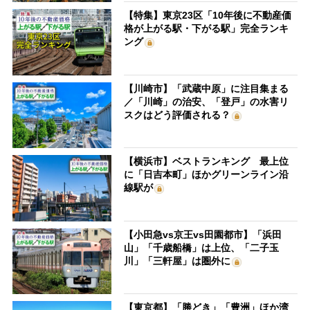
【特集】東京23区「10年後に不動産価
格が上がる駅・下がる駅」完全ランキ
ング
【川崎市】「武蔵中原」に注目集まる
／「川崎」の治安、「登戸」の水害リ
スクはどう評価される？
【横浜市】ベストランキング 最上位
に「日吉本町」ほかグリーンライン沿
線駅が
【小田急vs京王vs田園都市】「浜田
山」「千歳船橋」は上位、「二子玉
川」「三軒屋」は圏外に
【東京都】「勝どき」「豊洲」ほか湾