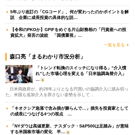
5年ぶり改訂の「CGコード」、何が変わったのかポイントを解
説 企業に成長投資の具体的な説…
【令和のPKOか】GPIFをめぐる片山財務相の「円資産への投
資拡大」発言の波紋 「国債重視」…
一覧を見る
森口亮「まるわかり市況分析」
「トレンド転換のスイッチになり得る」“介入慣
れ”した市場心理を変える「日米協調為替介入」
…
日米両政府が、約28年ぶりとなる円買いの協調介入に踏み切っ
た。米国も追加介入を辞さない姿勢を示して…
「キオクシア急落で含み損が膨らんで…」損失を投資家として
の成長につなげる4つの視点 …
「NYダウは高値更新、ナスダック・S&P500は足踏み」が意味
する米国株市場の変化 半…