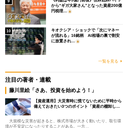
9
から“ギガ大家さん”となった資産200億
円税理…
キオクシア・ショックで「次にマネー
10
が流れる」16銘柄 AI相場の裏で割安
に放置され…
一覧を見る
注目の著者・連載
藤川里絵「さあ、投資を始めよう！」
【資産運用】大災害時に慌てないために平時から
備えておきたい3つのポイント「資産の棚卸し…
大規模な災害が起きると、株式市場が大きく動いたり、取引環
境が不安定になったりすることがある。一方…