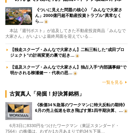
《ついに見えた問題の核心》「みんなで大家さ
ん」2000億円超不動産投資トラブル“異常なく
ら…
本誌『週刊ポスト』が追及してきた不動産投資商品「みんなで
大家さん」がいよいよ最終局面を迎えている…
【独走スクープ・みんなで大家さん】二転三転した“成田プロ
ジェクト”の計画変更の裏で起き…
【追及スクープ・みんなで大家さん】独占入手“内部議事録”で
明かされる柳瀬健一・代表の思…
一覧を見る
古賀真人「発掘！好決算銘柄」
《株価34％急落のワークマンに特大反転の期待》
6月の売上低迷を吹き飛ばす第1四半期決算、…
6月3日に8330円をつけたワークマン（東証スタンダード・
7564）の株価は、わずか1カ月あまりで約34％下落…