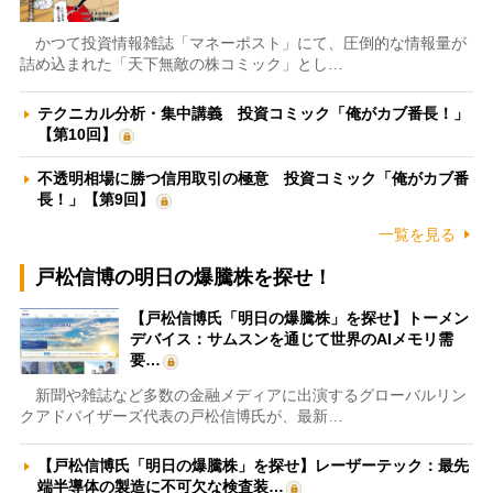
かつて投資情報雑誌「マネーポスト」にて、圧倒的な情報量が
詰め込まれた「天下無敵の株コミック」とし…
テクニカル分析・集中講義 投資コミック「俺がカブ番長！」
【第10回】
不透明相場に勝つ信用取引の極意 投資コミック「俺がカブ番
長！」【第9回】
一覧を見る
戸松信博の明日の爆騰株を探せ！
【戸松信博氏「明日の爆騰株」を探せ】トーメン
デバイス：サムスンを通じて世界のAIメモリ需
要…
新聞や雑誌など多数の金融メディアに出演するグローバルリン
クアドバイザーズ代表の戸松信博氏が、最新…
【戸松信博氏「明日の爆騰株」を探せ】レーザーテック：最先
端半導体の製造に不可欠な検査装…