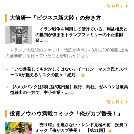
一覧を見る
大前研一「ビジネス新大陸」の歩き方
「イラン戦争を利用して儲けている」利益相反と
の批判が強まるトランプファミリーの不正蓄財
疑…
トランプ大統領のファミリー信託が今年1～3月に3000回以上も
の証券取引を行っていたことが明らかになり…
「いつ暴発してもおかしくはない」イーロン・マスク氏とスペ
ースXが抱えるリスクの数々「絶対…
【3メガバンクは純利益5兆円超】銀行、商社、ゼネコンは最高
益続出の一方で、中小企業・…
一覧を見る
投資ノウハウ満載コミック「俺がカブ番長！」
「売り時」を逃さないトレンド見極め術 投資コ
ミック「俺がカブ番長！」【第11回】