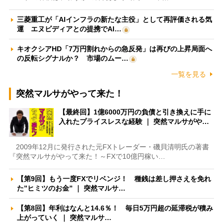
三菱重工が「AIインフラの新たな主役」として再評価される気
運 エヌビディアとの提携でAI…
キオクシアHD「7万円割れからの急反発」は再びの上昇局面へ
の反転シグナルか？ 市場のムー…
一覧を見る
突然マルサがやって来た！
【最終回】1億6000万円の負債と引き換えに手に
入れたプライスレスな経験 ｜ 突然マルサがや…
2009年12月に発行された元FXトレーダー・磯貝清明氏の著書
『突然マルサがやって来た！～FXで10億円稼い…
【第9回】もう一度FXでリベンジ！ 種銭は差し押さえを免れ
た”ヒミツのお金” ｜ 突然マルサ…
【第8回】年利はなんと14.6％！ 毎日5万円超の延滞税が積み
上がっていく ｜ 突然マルサ…