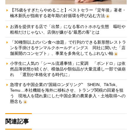
【75歳をすぎたらやめること】ベストセラー『定年後』著者・
楠木新氏が指南する老年期の好循環を呼び込む方法
お酒を提供する店で「出禁」になる客のトホホな生態 嘔吐や
粗相だけじゃない、店側が嫌がる“最悪の客”とは
「30種類以上のパン食べ放題」で行列のできる新形態レストラ
ンを手掛けるサンマルクホールディングス 同社に聞いた「店
舗展開のコンセプト」、事業を多角化してもぶれない軸
小学生に人気の「シール流通事情」に変調 「ボンドロ」は依
然品薄状態が続くが、模倣品や類似品が大量流通し一部で値崩
れ 「選別が本格化する時代に」
急増する中国企業の“国籍ロンダリング” SHEIN、TikTok、
Temu…本社機能を海外に移転させ、トランプ関税の回避を狙
う 現地人を隠れ蓑にした中国企業の農業参入・土地取得への
懸念も
関連記事