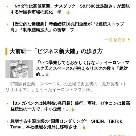
「NYダウは高値更新、ナスダック・S&P500は足踏み」が意味
する米国株市場の変化 半…
【歴史的な爆騰劇】時価総額10兆円企業が「2連続ストップ
高」「制限値幅拡大」の衝撃 フ…
一覧を見る
大前研一「ビジネス新大陸」の歩き方
「いつ暴発してもおかしくはない」イーロン・マ
スク氏とスペースXが抱えるリスクの数々「絶対
的…
宇宙開発企業「スペースX」の上場で史上初の「兆万長者（ト
リリオネア）」となったイーロン・マスク氏。…
【3メガバンクは純利益5兆円超】銀行、商社、ゼネコンは最高
益続出の一方で、中小企業・…
急増する中国企業の“国籍ロンダリング” SHEIN、TikTok、
Temu…本社機能を海外に移転させ…