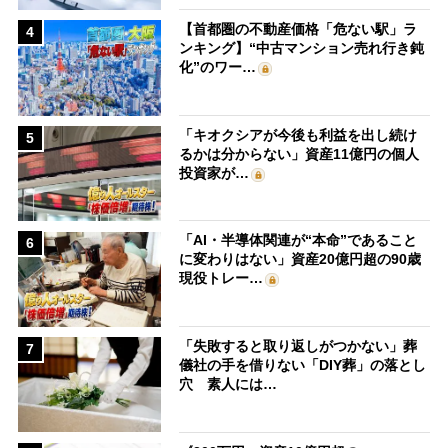
【首都圏の不動産価格「危ない駅」ラ
4
ンキング】“中古マンション売れ行き鈍
化”のワー…
「キオクシアが今後も利益を出し続け
5
るかは分からない」資産11億円の個人
投資家が…
「AI・半導体関連が“本命”であること
6
に変わりはない」資産20億円超の90歳
現役トレー…
「失敗すると取り返しがつかない」葬
7
儀社の手を借りない「DIY葬」の落とし
穴 素人には…