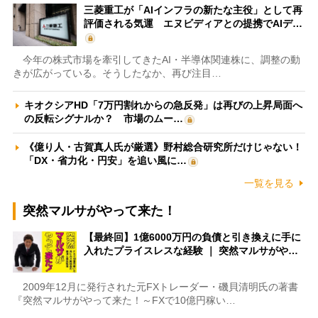
三菱重工が「AIインフラの新たな主役」として再
評価される気運 エヌビディアとの提携でAIデ…
今年の株式市場を牽引してきたAI・半導体関連株に、調整の動
きが広がっている。そうしたなか、再び注目…
キオクシアHD「7万円割れからの急反発」は再びの上昇局面へ
の反転シグナルか？ 市場のムー…
《億り人・古賀真人氏が厳選》野村総合研究所だけじゃない！
「DX・省力化・円安」を追い風に…
一覧を見る
突然マルサがやって来た！
【最終回】1億6000万円の負債と引き換えに手に
入れたプライスレスな経験 ｜ 突然マルサがや…
2009年12月に発行された元FXトレーダー・磯貝清明氏の著書
『突然マルサがやって来た！～FXで10億円稼い…