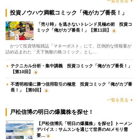
一覧を見る
投資ノウハウ満載コミック「俺がカブ番長！」
「売り時」を逃さないトレンド見極め術 投資コ
ミック「俺がカブ番長！」【第11回】
かつて投資情報雑誌「マネーポスト」にて、圧倒的な情報量が
詰め込まれた「天下無敵の株コミック」とし…
テクニカル分析・集中講義 投資コミック「俺がカブ番長！」
【第10回】
不透明相場に勝つ信用取引の極意 投資コミック「俺がカブ番
長！」【第9回】
一覧を見る
戸松信博の明日の爆騰株を探せ！
【戸松信博氏「明日の爆騰株」を探せ】トーメン
デバイス：サムスンを通じて世界のAIメモリ需
要…