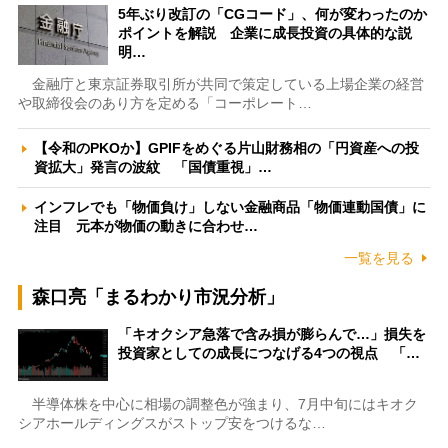
5年ぶり改訂の「CGコード」、何が変わったのか
ポイントを解説 企業に成長投資の具体的な説
明…
金融庁と東京証券取引所が共同で策定している上場企業の経営
や取締役会のあり方を定める「コーポレート…
【令和のPKOか】GPIFをめぐる片山財務相の「円資産への投
資拡大」発言の波紋 「国債重視」…
インフレでも「物価負け」しない金融商品「物価連動国債」に
注目 元本が物価の動きに合わせ…
一覧を見る
森口亮「まるわかり市況分析」
「キオクシア急落で含み損が膨らんで…」損失を
投資家としての成長につなげる4つの視点 「…
半導体株を中心に相場の調整色が強まり、7月中旬にはキオク
シアホールディングスがストップ安をつけるな…