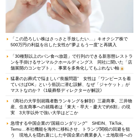
「この恐ろしい株はさっさと手放したい…」キオクシア株で
500万円の利益を出した女性が“夢よもう一度”と再購入
「30種類以上のパン食べ放題」で行列のできる新形態レストラ
ンを手掛けるサンマルクホールディングス 同社に聞いた「店
舗展開のコンセプト」、事業を多角化してもぶれない軸
猛暑のお葬式で悩ましい“喪服問題” 女性は「ワンピースを着
ていけばOK」という俗説に潜む誤解、なぜ「ジャケット」が
マストなのか？《1級葬祭ディレクターが解説》
《商社の大学別就職者数ランキングを解剖》三菱商事、三井物
産、住友商事への就職者は「東大・早大・慶大で約6割」の現
実 3大学以外で強い大学はどこか
急増する中国企業の“国籍ロンダリング” SHEIN、TikTok、
Temu…本社機能を海外に移転させ、トランプ関税の回避を狙
う 現地人を隠れ蓑にした中国企業の農業参入・土地取得への