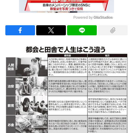
Powered by 
GliaStudios
Mute