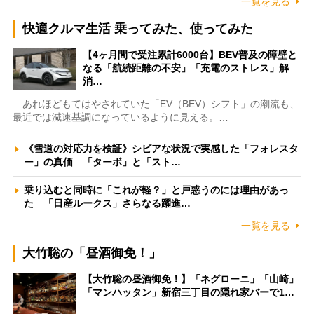
一覧を見る
快適クルマ生活 乗ってみた、使ってみた
【4ヶ月間で受注累計6000台】BEV普及の障壁と
なる「航続距離の不安」「充電のストレス」解
消…
あれほどもてはやされていた「EV（BEV）シフト」の潮流も、
最近では減速基調になっているように見える。…
《雪道の対応力を検証》シビアな状況で実感した「フォレスタ
ー」の真価 「ターボ」と「スト…
乗り込むと同時に「これが軽？」と戸惑うのには理由があっ
た 「日産ルークス」さらなる躍進…
一覧を見る
大竹聡の「昼酒御免！」
【大竹聡の昼酒御免！】「ネグローニ」「山崎」
「マンハッタン」新宿三丁目の隠れ家バーで1…