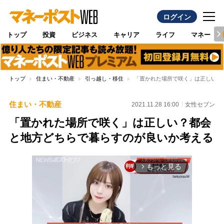
ログイン
トップ
投資
ビジネス
キャリア
ライフ
マネー
トップ
住まい・不動産
引っ越し・移住
「置かれた場所で咲く」は正しい？
住まい・不動産
2021.11.28 16:00
女性セブン
「置かれた場所で咲く」は正しい？都会
と地方どちらで暮らすのが良いか考える
もっと見る
arrow_forward_ios