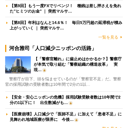
【第9回】もう一度FXでリベンジ！ 種銭は差し押さえを免れ
た”ヒミツのお金” ｜ 突然マルサ…
【第8回】年利はなんと14.6％！ 毎日5万円超の延滞税が積み
上がっていく ｜ 突然マルサ…
一覧を見る
河合雅司「人口減少ニッポンの活路」
【「警察官離れ」に歯止めはかかるか？】警察庁
が本気で取り組む「警察組織の構造改革」 実
現…
警察庁が目下、頭を悩ませているのが「警察官不足」だ。警察
官の採用試験の受験者数は10年間で2分の1以…
【安全・安心ニッポンの危機】採用試験受験者数は10年間で2
分の1以下に！ 出生数減がも…
【医療崩壊】人口減少で「医師不足」に加えて「患者不足」に
見舞われ地域医療が限界に 今後…