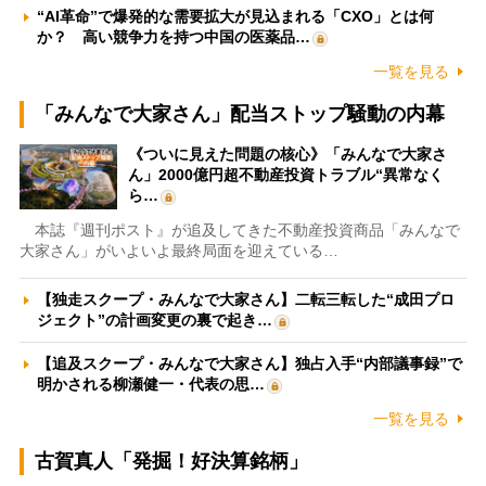
“AI革命”で爆発的な需要拡大が見込まれる「CXO」とは何
か？ 高い競争力を持つ中国の医薬品…
一覧を見る
「みんなで大家さん」配当ストップ騒動の内幕
《ついに見えた問題の核心》「みんなで大家さ
ん」2000億円超不動産投資トラブル“異常なく
ら…
本誌『週刊ポスト』が追及してきた不動産投資商品「みんなで
大家さん」がいよいよ最終局面を迎えている…
【独走スクープ・みんなで大家さん】二転三転した“成田プロ
ジェクト”の計画変更の裏で起き…
【追及スクープ・みんなで大家さん】独占入手“内部議事録”で
明かされる柳瀬健一・代表の思…
一覧を見る
古賀真人「発掘！好決算銘柄」