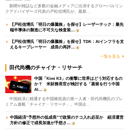
新聞や雑誌など多数の金融メディアに出演するグローバルリン
クアドバイザーズ代表の戸松信博氏が、最新…
【戸松信博氏「明日の爆騰株」を探せ】レーザーテック：最先
端半導体の製造に不可欠な検査装…
【戸松信博氏「明日の爆騰株」を探せ】TDK：AIインフラを支
えるキープレーヤー 成長の再評…
一覧を見る
田代尚機のチャイナ・リサーチ
中国「Kimi K3」の衝撃に世界はどう対応するの
か？ 米財務長官が検討する「蒸留を行う中国
AI…
中国経済に精通する中国株投資の第一人者・田代尚機氏のプレ
ミアム連載「チャイナ・リサーチ」。中国企…
中国経済“予想外の低成長”で政策のテコ入れ必至か 経済運営
方針の修正で成長加速が予想さ…