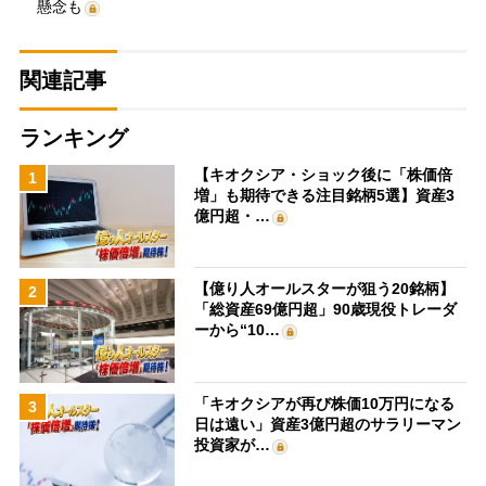
懸念も
関連記事
ランキング
【キオクシア・ショック後に「株価倍
1
増」も期待できる注目銘柄5選】資産3
億円超・…
【億り人オールスターが狙う20銘柄】
2
「総資産69億円超」90歳現役トレーダ
ーから“10…
「キオクシアが再び株価10万円になる
3
日は遠い」資産3億円超のサラリーマン
投資家が…