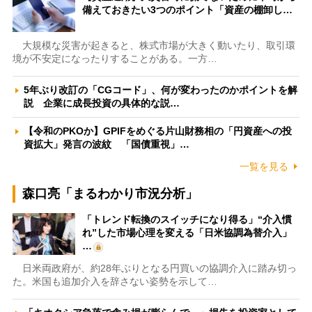
備えておきたい3つのポイント「資産の棚卸し…
大規模な災害が起きると、株式市場が大きく動いたり、取引環
境が不安定になったりすることがある。一方…
5年ぶり改訂の「CGコード」、何が変わったのかポイントを解
説 企業に成長投資の具体的な説…
【令和のPKOか】GPIFをめぐる片山財務相の「円資産への投
資拡大」発言の波紋 「国債重視」…
一覧を見る
森口亮「まるわかり市況分析」
「トレンド転換のスイッチになり得る」“介入慣
れ”した市場心理を変える「日米協調為替介入」
…
日米両政府が、約28年ぶりとなる円買いの協調介入に踏み切っ
た。米国も追加介入を辞さない姿勢を示して…