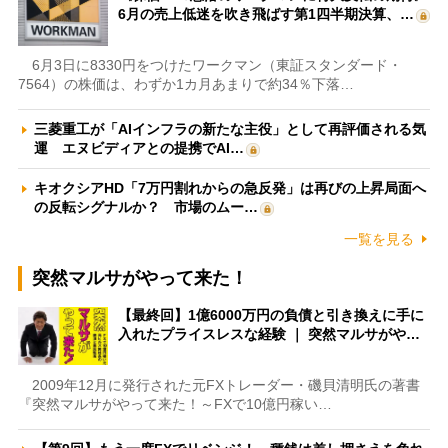
6月の売上低迷を吹き飛ばす第1四半期決算、…
6月3日に8330円をつけたワークマン（東証スタンダード・
7564）の株価は、わずか1カ月あまりで約34％下落…
三菱重工が「AIインフラの新たな主役」として再評価される気
運 エヌビディアとの提携でAI…
キオクシアHD「7万円割れからの急反発」は再びの上昇局面へ
の反転シグナルか？ 市場のムー…
一覧を見る
突然マルサがやって来た！
【最終回】1億6000万円の負債と引き換えに手に
入れたプライスレスな経験 ｜ 突然マルサがや…
2009年12月に発行された元FXトレーダー・磯貝清明氏の著書
『突然マルサがやって来た！～FXで10億円稼い…