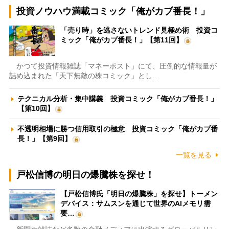
投資ノウハウ満載コミック「俺がカブ番長！」
「売り時」を逃さないトレンド見極め術 投資コ
ミック「俺がカブ番長！」【第11回】
かつて投資情報雑誌「マネーポスト」にて、圧倒的な情報量が
詰め込まれた「天下無敵の株コミック」とし…
テクニカル分析・集中講義 投資コミック「俺がカブ番長！」
【第10回】
不透明相場に勝つ信用取引の極意 投資コミック「俺がカブ番
長！」【第9回】
一覧を見る
戸松信博の明日の爆騰株を探せ！
【戸松信博氏「明日の爆騰株」を探せ】トーメン
デバイス：サムスンを通じて世界のAIメモリ需
要…