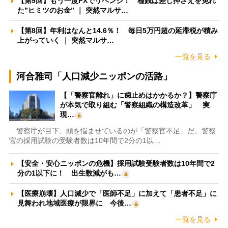
【第9回】もう一度FXでリベンジ！ 種銭は差し押さえを免れ
た”ヒミツのお金” ｜ 突然マルサ…
【第8回】年利はなんと14.6％！ 毎日5万円超の延滞税が積み
上がっていく ｜ 突然マルサ…
一覧を見る
河合雅司「人口減少ニッポンの活路」
【「警察官離れ」に歯止めはかかるか？】警察庁
が本気で取り組む「警察組織の構造改革」 実
現…
警察庁が目下、頭を悩ませているのが「警察官不足」だ。警察
官の採用試験の受験者数は10年間で2分の1以…
【安全・安心ニッポンの危機】採用試験受験者数は10年間で2
分の1以下に！ 出生数減がも…
【医療崩壊】人口減少で「医師不足」に加えて「患者不足」に
見舞われ地域医療が限界に 今後…
一覧を見る