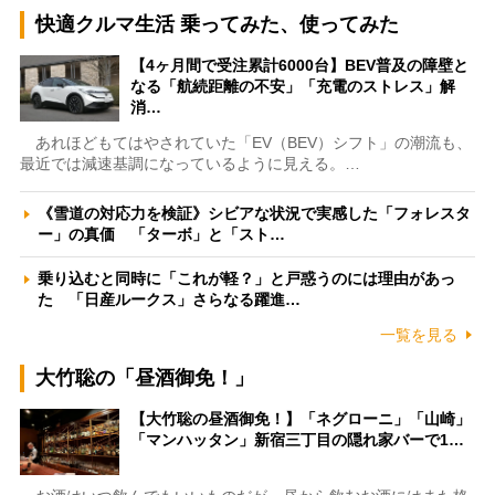
快適クルマ生活 乗ってみた、使ってみた
【4ヶ月間で受注累計6000台】BEV普及の障壁と
なる「航続距離の不安」「充電のストレス」解
消…
あれほどもてはやされていた「EV（BEV）シフト」の潮流も、
最近では減速基調になっているように見える。…
《雪道の対応力を検証》シビアな状況で実感した「フォレスタ
ー」の真価 「ターボ」と「スト…
乗り込むと同時に「これが軽？」と戸惑うのには理由があっ
た 「日産ルークス」さらなる躍進…
一覧を見る
大竹聡の「昼酒御免！」
【大竹聡の昼酒御免！】「ネグローニ」「山崎」
「マンハッタン」新宿三丁目の隠れ家バーで1…