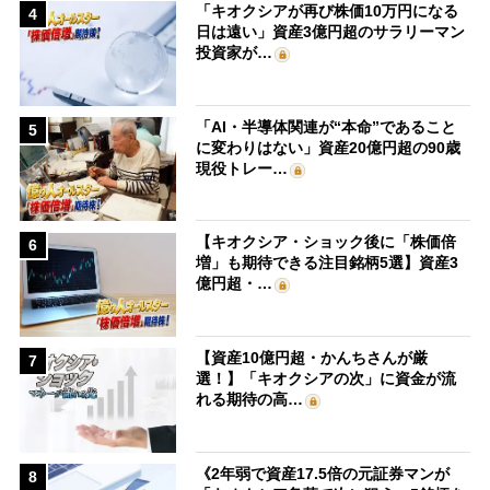
「キオクシアが再び株価10万円になる
4
日は遠い」資産3億円超のサラリーマン
投資家が…
「AI・半導体関連が“本命”であること
5
に変わりはない」資産20億円超の90歳
現役トレー…
【キオクシア・ショック後に「株価倍
6
増」も期待できる注目銘柄5選】資産3
億円超・…
【資産10億円超・かんちさんが厳
7
選！】「キオクシアの次」に資金が流
れる期待の高…
《2年弱で資産17.5倍の元証券マンが
8