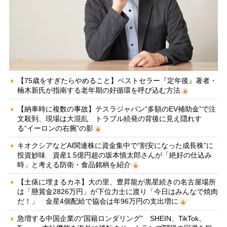
【75歳をすぎたらやめること】ベストセラー『定年後』著者・
楠木新氏が指南する老年期の好循環を呼び込む方法
【納車時に複数の事故】テスラジャパン“多額のEV補助金”で注
文殺到、現場は大混乱 トラブル続発の背後に見え隠れす
る“イーロンの右腕”の影
キオクシアなどAI関連株に資金集中で“割安になった成長株”に
投資妙味 資産1.5億円超の坂本慎太郎さんが「絶好の仕込み
時」と考える防衛・食品銘柄を紹介
【土俵に埋まるカネ】大の里、豊昇龍が黒星続きの名古屋場所
は「懸賞金2826万円」が下位力士に渡り「今日はみんなで焼肉
だ！」 金星4個配給で協会は年96万円の支出増に
急増する中国企業の“国籍ロンダリング” SHEIN、TikTok、