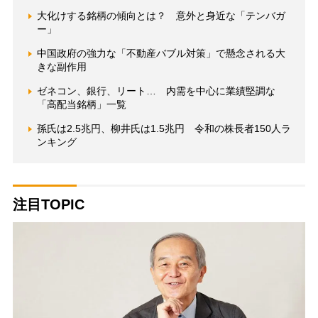
大化けする銘柄の傾向とは？ 意外と身近な「テンバガ
ー」
中国政府の強力な「不動産バブル対策」で懸念される大
きな副作用
ゼネコン、銀行、リート… 内需を中心に業績堅調な
「高配当銘柄」一覧
孫氏は2.5兆円、柳井氏は1.5兆円 令和の株長者150人ラ
ンキング
注目TOPIC