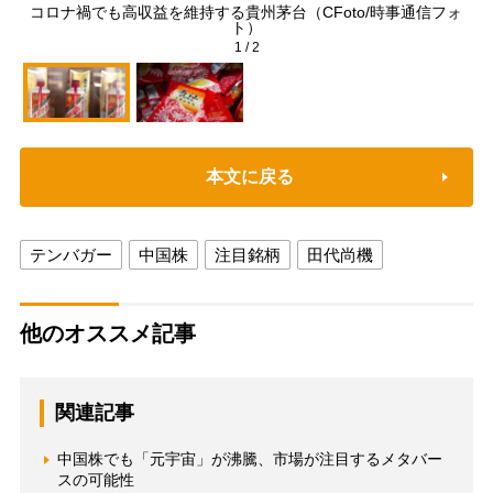
コロナ禍でも高収益を維持する貴州茅台（CFoto/時事通信フォ
ト）
1
/
2
本文に戻る
テンバガー
中国株
注目銘柄
田代尚機
他のオススメ記事
関連記事
中国株でも「元宇宙」が沸騰、市場が注目するメタバー
スの可能性