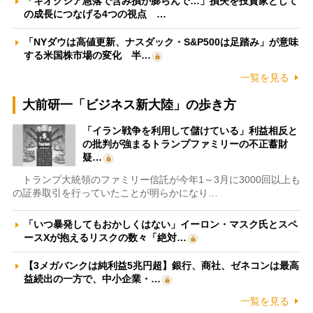
「キオクシア急落で含み損が膨らんで…」損失を投資家として
の成長につなげる4つの視点 …
「NYダウは高値更新、ナスダック・S&P500は足踏み」が意味
する米国株市場の変化 半…
一覧を見る
大前研一「ビジネス新大陸」の歩き方
「イラン戦争を利用して儲けている」利益相反と
の批判が強まるトランプファミリーの不正蓄財
疑…
トランプ大統領のファミリー信託が今年1～3月に3000回以上も
の証券取引を行っていたことが明らかになり…
「いつ暴発してもおかしくはない」イーロン・マスク氏とスペ
ースXが抱えるリスクの数々「絶対…
【3メガバンクは純利益5兆円超】銀行、商社、ゼネコンは最高
益続出の一方で、中小企業・…
一覧を見る