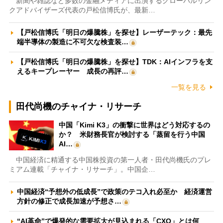
新聞や雑誌など多数の金融メディアに出演するグローバルリン
クアドバイザーズ代表の戸松信博氏が、最新…
【戸松信博氏「明日の爆騰株」を探せ】レーザーテック：最先
端半導体の製造に不可欠な検査装…
【戸松信博氏「明日の爆騰株」を探せ】TDK：AIインフラを支
えるキープレーヤー 成長の再評…
一覧を見る
田代尚機のチャイナ・リサーチ
中国「Kimi K3」の衝撃に世界はどう対応するの
か？ 米財務長官が検討する「蒸留を行う中国
AI…
中国経済に精通する中国株投資の第一人者・田代尚機氏のプレ
ミアム連載「チャイナ・リサーチ」。中国企…
中国経済“予想外の低成長”で政策のテコ入れ必至か 経済運営
方針の修正で成長加速が予想さ…
“AI革命”で爆発的な需要拡大が見込まれる「CXO」とは何