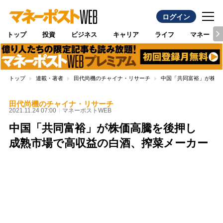
ログイン
トップ
投資
ビジネス
キャリア
ライフ
マネー
トップ
連載・著者
田代尚機のチャイナ・リサーチ
中国「共同富裕」が株価
田代尚機のチャイナ・リサーチ
2021.11.24 07:00
マネーポストWEB
中国「共同富裕」が株価高騰を後押し
成熟市場で高収益の白酒、搾菜メーカー
Loaded
:
100.00%
/
Unmute