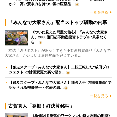
か？ 高い競争力を持つ中国の医薬品…
一覧を見る
「みんなで大家さん」配当ストップ騒動の内幕
《ついに見えた問題の核心》「みんなで大家さ
ん」2000億円超不動産投資トラブル“異常なく
ら…
本誌『週刊ポスト』が追及してきた不動産投資商品「みんなで
大家さん」がいよいよ最終局面を迎えている…
【独走スクープ・みんなで大家さん】二転三転した“成田プロ
ジェクト”の計画変更の裏で起き…
【追及スクープ・みんなで大家さん】独占入手“内部議事録”で
明かされる柳瀬健一・代表の思…
一覧を見る
古賀真人「発掘！好決算銘柄」
《株価34％急落のワークマンに特大反転の期待》