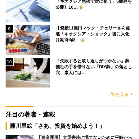
「キオクシア急落で次に狙う」5銘柄を
公開》10…
【資産11億円マック・チェリーさん厳
9
選「キオクシア・ショック」後に大化
け期待4銘…
「失敗すると取り返しがつかない」葬
10
儀社の手を借りない「DIY葬」の落とし
穴 素人には…
一覧を見る
注目の著者・連載
藤川里絵「さあ、投資を始めよう！」
【資産運用】大災害時に慌てないために平時から