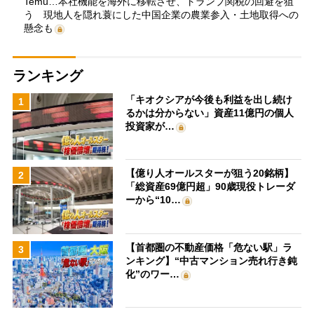
Temu…本社機能を海外に移転させ、トランプ関税の回避を狙
う 現地人を隠れ蓑にした中国企業の農業参入・土地取得への
懸念も
ランキング
「キオクシアが今後も利益を出し続け
1
るかは分からない」資産11億円の個人
投資家が…
【億り人オールスターが狙う20銘柄】
2
「総資産69億円超」90歳現役トレーダ
ーから“10…
【首都圏の不動産価格「危ない駅」ラ
3
ンキング】“中古マンション売れ行き鈍
化”のワー…