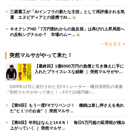
三菱重工が「AIインフラの新たな主役」として再評価される気
運 エヌビディアとの提携でAI…
キオクシアHD「7万円割れからの急反発」は再びの上昇局面へ
の反転シグナルか？ 市場のムー…
一覧を見る
突然マルサがやって来た！
【最終回】1億6000万円の負債と引き換えに手に
入れたプライスレスな経験 ｜ 突然マルサがや…
2009年12月に発行された元FXトレーダー・磯貝清明氏の著書
『突然マルサがやって来た！～FXで10億円稼い…
【第9回】もう一度FXでリベンジ！ 種銭は差し押さえを免れ
た”ヒミツのお金” ｜ 突然マルサ…
【第8回】年利はなんと14.6％！ 毎日5万円超の延滞税が積み
上がっていく ｜ 突然マルサ…