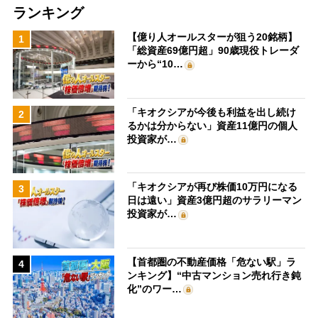
ランキング
【億り人オールスターが狙う20銘柄】
1
「総資産69億円超」90歳現役トレーダ
ーから“10…
「キオクシアが今後も利益を出し続け
2
るかは分からない」資産11億円の個人
投資家が…
「キオクシアが再び株価10万円になる
3
日は遠い」資産3億円超のサラリーマン
投資家が…
【首都圏の不動産価格「危ない駅」ラ
4
ンキング】“中古マンション売れ行き鈍
化”のワー…