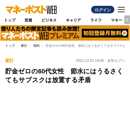
ログイン
トップ
投資
ビジネス
キャリア
ライフ
マネー
トップ
家計
節約
貯金ゼロの60代女性 節水にはうるさくてもサブスクは放
家計
2021.12.01 19:00
女性セブン
貯金ゼロの60代女性 節水にはうるさく
てもサブスクは放置する矛盾
Loaded
:
100.00%
/
Unmute