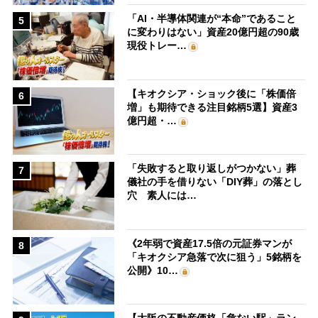
「AI・半導体関連が“本命”であること
5
に変わりはない」資産20億円超の90歳
現役トレー…
【キオクシア・ショック後に「株価倍
6
増」も期待できる注目銘柄5選】資産3
億円超・…
「失敗すると取り返しがつかない」葬
7
儀社の手を借りない「DIY葬」の落とし
穴 素人には…
《2年弱で資産17.5倍の元証券マンが
8
「キオクシア急落で次に狙う」5銘柄を
公開》10…