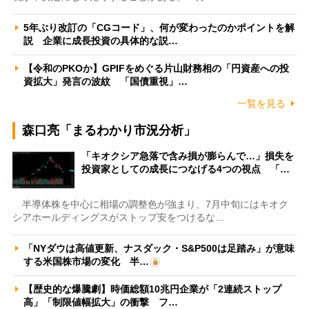
5年ぶり改訂の「CGコード」、何が変わったのかポイントを解
説 企業に成長投資の具体的な説…
【令和のPKOか】GPIFをめぐる片山財務相の「円資産への投
資拡大」発言の波紋 「国債重視」…
一覧を見る
森口亮「まるわかり市況分析」
「キオクシア急落で含み損が膨らんで…」損失を
投資家としての成長につなげる4つの視点 「…
半導体株を中心に相場の調整色が強まり、7月中旬にはキオク
シアホールディングスがストップ安をつけるな…
「NYダウは高値更新、ナスダック・S&P500は足踏み」が意味
する米国株市場の変化 半…
【歴史的な爆騰劇】時価総額10兆円企業が「2連続ストップ
高」「制限値幅拡大」の衝撃 フ…