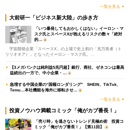
一覧を見る
大前研一「ビジネス新大陸」の歩き方
「いつ暴発してもおかしくはない」イーロン・マ
スク氏とスペースXが抱えるリスクの数々「絶対
的…
宇宙開発企業「スペースX」の上場で史上初の「兆万長者（ト
リリオネア）」となったイーロン・マスク氏。…
【3メガバンクは純利益5兆円超】銀行、商社、ゼネコンは最高
益続出の一方で、中小企業・…
急増する中国企業の“国籍ロンダリング” SHEIN、TikTok、
Temu…本社機能を海外に移転させ…
一覧を見る
投資ノウハウ満載コミック「俺がカブ番長！」
「売り時」を逃さないトレンド見極め術 投資コ
ミック「俺がカブ番長！」【第11回】