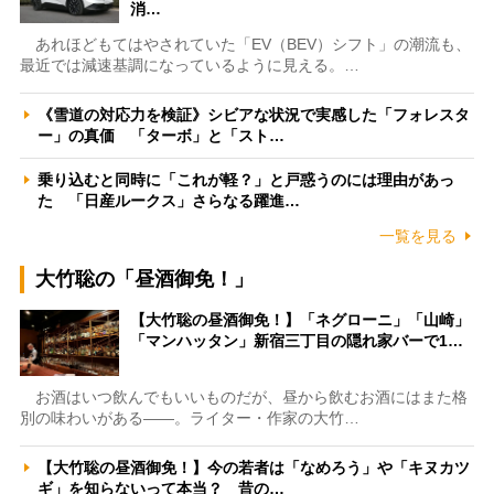
消…
あれほどもてはやされていた「EV（BEV）シフト」の潮流も、
最近では減速基調になっているように見える。…
《雪道の対応力を検証》シビアな状況で実感した「フォレスタ
ー」の真価 「ターボ」と「スト…
乗り込むと同時に「これが軽？」と戸惑うのには理由があっ
た 「日産ルークス」さらなる躍進…
一覧を見る
大竹聡の「昼酒御免！」
【大竹聡の昼酒御免！】「ネグローニ」「山崎」
「マンハッタン」新宿三丁目の隠れ家バーで1…
お酒はいつ飲んでもいいものだが、昼から飲むお酒にはまた格
別の味わいがある――。ライター・作家の大竹…
【大竹聡の昼酒御免！】今の若者は「なめろう」や「キヌカツ
ギ」を知らないって本当？ 昔の…