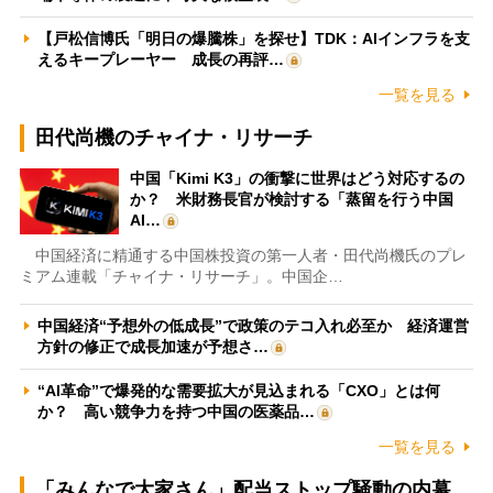
【戸松信博氏「明日の爆騰株」を探せ】TDK：AIインフラを支
えるキープレーヤー 成長の再評…
一覧を見る
田代尚機のチャイナ・リサーチ
中国「Kimi K3」の衝撃に世界はどう対応するの
か？ 米財務長官が検討する「蒸留を行う中国
AI…
中国経済に精通する中国株投資の第一人者・田代尚機氏のプレ
ミアム連載「チャイナ・リサーチ」。中国企…
中国経済“予想外の低成長”で政策のテコ入れ必至か 経済運営
方針の修正で成長加速が予想さ…
“AI革命”で爆発的な需要拡大が見込まれる「CXO」とは何
か？ 高い競争力を持つ中国の医薬品…
一覧を見る
「みんなで大家さん」配当ストップ騒動の内幕