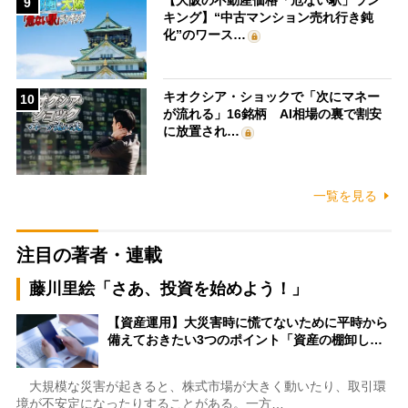
【大阪の不動産価格「危ない駅」ラン
9
キング】“中古マンション売れ行き鈍
化”のワース…
キオクシア・ショックで「次にマネー
10
が流れる」16銘柄 AI相場の裏で割安
に放置され…
一覧を見る
注目の著者・連載
藤川里絵「さあ、投資を始めよう！」
【資産運用】大災害時に慌てないために平時から
備えておきたい3つのポイント「資産の棚卸し…
大規模な災害が起きると、株式市場が大きく動いたり、取引環
境が不安定になったりすることがある。一方…