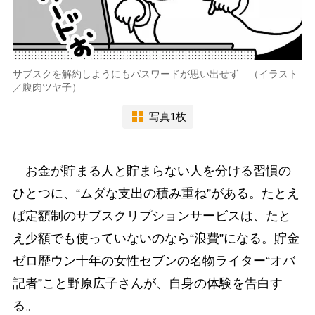
サブスクを解約しようにもパスワードが思い出せず…（イラスト
／腹肉ツヤ子）
写真1枚
お金が貯まる人と貯まらない人を分ける習慣の
ひとつに、“ムダな支出の積み重ね”がある。たとえ
ば定額制のサブスクリプションサービスは、たと
え少額でも使っていないのなら“浪費”になる。貯金
ゼロ歴ウン十年の女性セブンの名物ライター“オバ
記者”こと野原広子さんが、自身の体験を告白す
る。