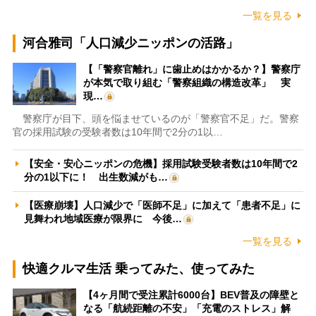
一覧を見る
河合雅司「人口減少ニッポンの活路」
【「警察官離れ」に歯止めはかかるか？】警察庁
が本気で取り組む「警察組織の構造改革」 実
現…
警察庁が目下、頭を悩ませているのが「警察官不足」だ。警察
官の採用試験の受験者数は10年間で2分の1以…
【安全・安心ニッポンの危機】採用試験受験者数は10年間で2
分の1以下に！ 出生数減がも…
【医療崩壊】人口減少で「医師不足」に加えて「患者不足」に
見舞われ地域医療が限界に 今後…
一覧を見る
快適クルマ生活 乗ってみた、使ってみた
【4ヶ月間で受注累計6000台】BEV普及の障壁と
なる「航続距離の不安」「充電のストレス」解