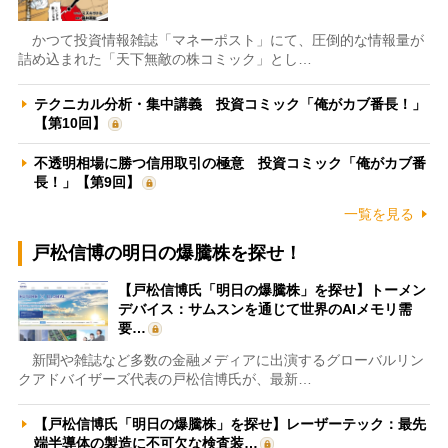
かつて投資情報雑誌「マネーポスト」にて、圧倒的な情報量が
詰め込まれた「天下無敵の株コミック」とし…
テクニカル分析・集中講義 投資コミック「俺がカブ番長！」
【第10回】
不透明相場に勝つ信用取引の極意 投資コミック「俺がカブ番
長！」【第9回】
一覧を見る
戸松信博の明日の爆騰株を探せ！
【戸松信博氏「明日の爆騰株」を探せ】トーメン
デバイス：サムスンを通じて世界のAIメモリ需
要…
新聞や雑誌など多数の金融メディアに出演するグローバルリン
クアドバイザーズ代表の戸松信博氏が、最新…
【戸松信博氏「明日の爆騰株」を探せ】レーザーテック：最先
端半導体の製造に不可欠な検査装…