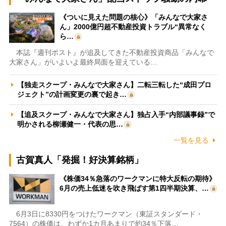
《ついに見えた問題の核心》「みんなで大家さ
ん」2000億円超不動産投資トラブル“異常なく
ら…
本誌『週刊ポスト』が追及してきた不動産投資商品「みんなで
大家さん」がいよいよ最終局面を迎えている…
【独走スクープ・みんなで大家さん】二転三転した“成田プロ
ジェクト”の計画変更の裏で起き…
【追及スクープ・みんなで大家さん】独占入手“内部議事録”で
明かされる柳瀬健一・代表の思…
一覧を見る
古賀真人「発掘！好決算銘柄」
《株価34％急落のワークマンに特大反転の期待》
6月の売上低迷を吹き飛ばす第1四半期決算、…
6月3日に8330円をつけたワークマン（東証スタンダード・
7564）の株価は、わずか1カ月あまりで約34％下落…