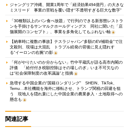
ジャングリア沖縄、開業1周年で「経済効果494億円」の大きな
ミスリード 事業の苦戦を覆い隠す“不透明すぎる巨大な数字”
「30種類以上のパン食べ放題」で行列のできる新形態レストラ
ンを手掛けるサンマルクホールディングス 同社に聞いた「店
舗展開のコンセプト」、事業を多角化してもぶれない軸
【納車時に複数の事故】テスラジャパン“多額のEV補助金”で注
文殺到、現場は大混乱 トラブル続発の背後に見え隠れす
る“イーロンの右腕”の影
「何がやりたいのか分からない」竹中平蔵氏が語る高市内閣の
評価 「給付付き税額控除はその場しのぎ」いま不可欠なの
は“社会保障制度の改革議論”と指摘
急増する中国企業の“国籍ロンダリング” SHEIN、TikTok、
Temu…本社機能を海外に移転させ、トランプ関税の回避を狙
う 現地人を隠れ蓑にした中国企業の農業参入・土地取得への
懸念も
関連記事