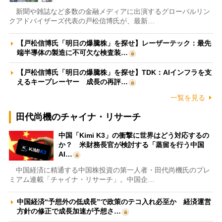
新聞や雑誌など多数の金融メディアに出演するグローバルリン
クアドバイザーズ代表の戸松信博氏が、最新…
【戸松信博氏「明日の爆騰株」を探せ】レーザーテック：最先
端半導体の製造に不可欠な検査装…
【戸松信博氏「明日の爆騰株」を探せ】TDK：AIインフラを支
えるキープレーヤー 成長の再評…
一覧を見る
田代尚機のチャイナ・リサーチ
中国「Kimi K3」の衝撃に世界はどう対応するの
か？ 米財務長官が検討する「蒸留を行う中国
AI…
中国経済に精通する中国株投資の第一人者・田代尚機氏のプレ
ミアム連載「チャイナ・リサーチ」。中国企…
中国経済“予想外の低成長”で政策のテコ入れ必至か 経済運営
方針の修正で成長加速が予想さ…