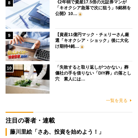
《2年弱で資産17.5倍の元証券マンが
8
「キオクシア急落で次に狙う」5銘柄を
公開》10…
【資産11億円マック・チェリーさん厳
9
選「キオクシア・ショック」後に大化
け期待4銘…
「失敗すると取り返しがつかない」葬
10
儀社の手を借りない「DIY葬」の落とし
穴 素人には…
一覧を見る
注目の著者・連載
藤川里絵「さあ、投資を始めよう！」