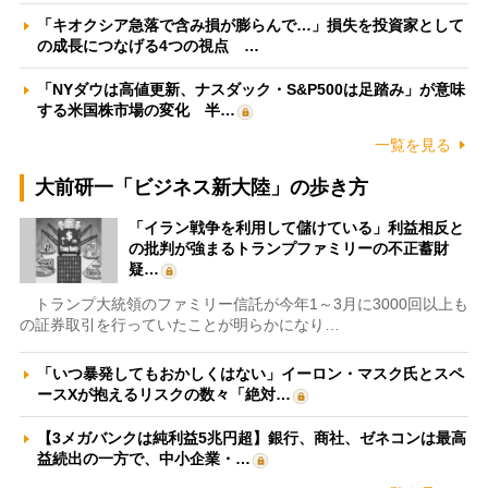
「キオクシア急落で含み損が膨らんで…」損失を投資家として
の成長につなげる4つの視点 …
「NYダウは高値更新、ナスダック・S&P500は足踏み」が意味
する米国株市場の変化 半…
一覧を見る
大前研一「ビジネス新大陸」の歩き方
「イラン戦争を利用して儲けている」利益相反と
の批判が強まるトランプファミリーの不正蓄財
疑…
トランプ大統領のファミリー信託が今年1～3月に3000回以上も
の証券取引を行っていたことが明らかになり…
「いつ暴発してもおかしくはない」イーロン・マスク氏とスペ
ースXが抱えるリスクの数々「絶対…
【3メガバンクは純利益5兆円超】銀行、商社、ゼネコンは最高
益続出の一方で、中小企業・…