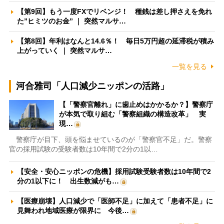
【第9回】もう一度FXでリベンジ！ 種銭は差し押さえを免れ
た”ヒミツのお金” ｜ 突然マルサ…
【第8回】年利はなんと14.6％！ 毎日5万円超の延滞税が積み
上がっていく ｜ 突然マルサ…
一覧を見る
河合雅司「人口減少ニッポンの活路」
【「警察官離れ」に歯止めはかかるか？】警察庁
が本気で取り組む「警察組織の構造改革」 実
現…
警察庁が目下、頭を悩ませているのが「警察官不足」だ。警察
官の採用試験の受験者数は10年間で2分の1以…
【安全・安心ニッポンの危機】採用試験受験者数は10年間で2
分の1以下に！ 出生数減がも…
【医療崩壊】人口減少で「医師不足」に加えて「患者不足」に
見舞われ地域医療が限界に 今後…