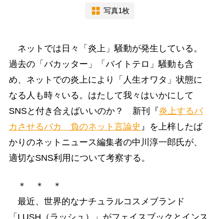
写真1枚
ネットでは日々「炎上」騒動が発生している。
過去の「バカッター」「バイトテロ」騒動も含
め、ネットでの炎上により「人生オワタ」状態に
なる人も時々いる。はたして我々はいかにして
SNSと付き合えばいいのか？ 新刊『
炎上するバ
カさせるバカ 負のネット言論史
』を上梓したば
かりのネットニュース編集者の中川淳一郎氏が、
適切なSNS利用について考察する。
＊ ＊ ＊
最近、世界的なナチュラルコスメブランド
「LUSH（ラッシュ）」がフェイスブックとインス