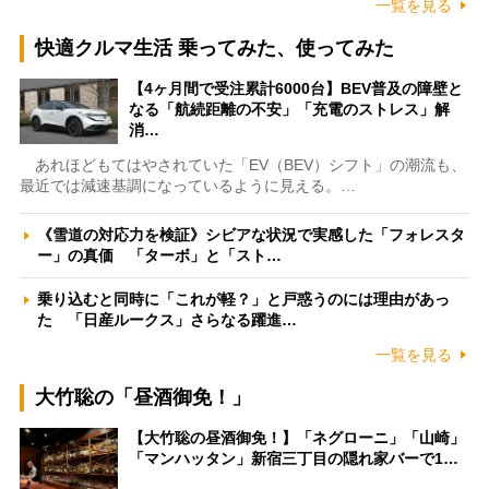
一覧を見る
快適クルマ生活 乗ってみた、使ってみた
【4ヶ月間で受注累計6000台】BEV普及の障壁と
なる「航続距離の不安」「充電のストレス」解
消…
あれほどもてはやされていた「EV（BEV）シフト」の潮流も、
最近では減速基調になっているように見える。…
《雪道の対応力を検証》シビアな状況で実感した「フォレスタ
ー」の真価 「ターボ」と「スト…
乗り込むと同時に「これが軽？」と戸惑うのには理由があっ
た 「日産ルークス」さらなる躍進…
一覧を見る
大竹聡の「昼酒御免！」
【大竹聡の昼酒御免！】「ネグローニ」「山崎」
「マンハッタン」新宿三丁目の隠れ家バーで1…