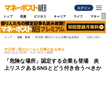
ログイン
トップ
投資
ビジネス
キャリア
ライフ
マネー
トップ
連載・著者
中川淳一郎のビールと仕事がある幸せ
「危険な場所」認
中川淳一郎のビールと仕事がある幸せ
2021.11.27 16:00
マネーポストWEB
「危険な場所」認定する企業も登場 炎
上リスクあるSNSとどう付き合うべきか
Loaded
:
100.00%
/
Unmute