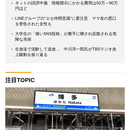
ネットの誹謗中傷 情報開示にかかる費用は50万～80万
円ほど
LINEグループの“エセ仲間意識”に要注意 ママ友の悪口
を密告された女性も
大学生の「痛いSNS投稿」が勝手に晒され拡散される危
険な兆候
生放送で泥酔して追放… 中川淳一郎氏がTBSラジオ炎
上騒動を振り返る
注目TOPIC