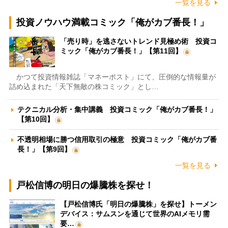
一覧を見る
投資ノウハウ満載コミック「俺がカブ番長！」
「売り時」を逃さないトレンド見極め術 投資コ
ミック「俺がカブ番長！」【第11回】
かつて投資情報雑誌「マネーポスト」にて、圧倒的な情報量が
詰め込まれた「天下無敵の株コミック」とし…
テクニカル分析・集中講義 投資コミック「俺がカブ番長！」
【第10回】
不透明相場に勝つ信用取引の極意 投資コミック「俺がカブ番
長！」【第9回】
一覧を見る
戸松信博の明日の爆騰株を探せ！
【戸松信博氏「明日の爆騰株」を探せ】トーメン
デバイス：サムスンを通じて世界のAIメモリ需
要…