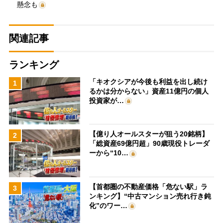
懸念も
関連記事
ランキング
「キオクシアが今後も利益を出し続け
1
るかは分からない」資産11億円の個人
投資家が…
【億り人オールスターが狙う20銘柄】
2
「総資産69億円超」90歳現役トレーダ
ーから“10…
【首都圏の不動産価格「危ない駅」ラ
3
ンキング】“中古マンション売れ行き鈍
化”のワー…