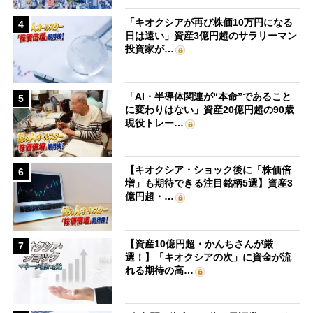
「キオクシアが再び株価10万円になる
4
日は遠い」資産3億円超のサラリーマン
投資家が…
「AI・半導体関連が“本命”であること
5
に変わりはない」資産20億円超の90歳
現役トレー…
【キオクシア・ショック後に「株価倍
6
増」も期待できる注目銘柄5選】資産3
億円超・…
【資産10億円超・かんちさんが厳
7
選！】「キオクシアの次」に資金が流
れる期待の高…