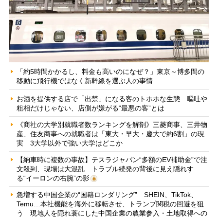
「約5時間かかるし、料金も高いのになぜ？」東京～博多間の
移動に飛行機ではなく新幹線を選ぶ人の事情
お酒を提供する店で「出禁」になる客のトホホな生態 嘔吐や
粗相だけじゃない、店側が嫌がる“最悪の客”とは
《商社の大学別就職者数ランキングを解剖》三菱商事、三井物
産、住友商事への就職者は「東大・早大・慶大で約6割」の現
実 3大学以外で強い大学はどこか
【納車時に複数の事故】テスラジャパン“多額のEV補助金”で注
文殺到、現場は大混乱 トラブル続発の背後に見え隠れす
る“イーロンの右腕”の影
急増する中国企業の“国籍ロンダリング” SHEIN、TikTok、
Temu…本社機能を海外に移転させ、トランプ関税の回避を狙
う 現地人を隠れ蓑にした中国企業の農業参入・土地取得への