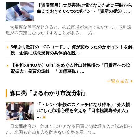
【資産運用】大災害時に慌てないために平時から
備えておきたい3つのポイント「資産の棚卸し…
大規模な災害が起きると、株式市場が大きく動いたり、取引環
境が不安定になったりすることがある。一方…
5年ぶり改訂の「CGコード」、何が変わったのかポイントを解
説 企業に成長投資の具体的な説…
【令和のPKOか】GPIFをめぐる片山財務相の「円資産への投
資拡大」発言の波紋 「国債重視」…
一覧を見る
森口亮「まるわかり市況分析」
「トレンド転換のスイッチになり得る」“介入慣
れ”した市場心理を変える「日米協調為替介入」
…
日米両政府が、約28年ぶりとなる円買いの協調介入に踏み切っ
た。米国も追加介入を辞さない姿勢を示して…