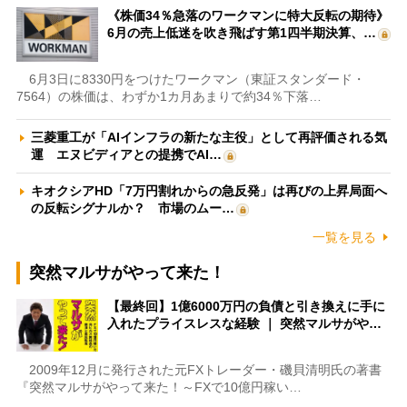
《株価34％急落のワークマンに特大反転の期待》
6月の売上低迷を吹き飛ばす第1四半期決算、…
6月3日に8330円をつけたワークマン（東証スタンダード・
7564）の株価は、わずか1カ月あまりで約34％下落…
三菱重工が「AIインフラの新たな主役」として再評価される気
運 エヌビディアとの提携でAI…
キオクシアHD「7万円割れからの急反発」は再びの上昇局面へ
の反転シグナルか？ 市場のムー…
一覧を見る
突然マルサがやって来た！
【最終回】1億6000万円の負債と引き換えに手に
入れたプライスレスな経験 ｜ 突然マルサがや…
2009年12月に発行された元FXトレーダー・磯貝清明氏の著書
『突然マルサがやって来た！～FXで10億円稼い…