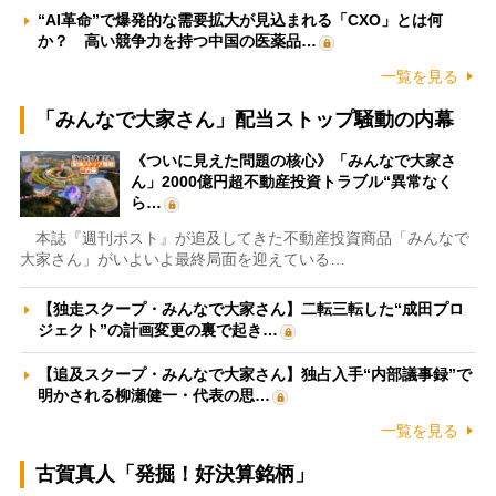
“AI革命”で爆発的な需要拡大が見込まれる「CXO」とは何
か？ 高い競争力を持つ中国の医薬品…
一覧を見る
「みんなで大家さん」配当ストップ騒動の内幕
《ついに見えた問題の核心》「みんなで大家さ
ん」2000億円超不動産投資トラブル“異常なく
ら…
本誌『週刊ポスト』が追及してきた不動産投資商品「みんなで
大家さん」がいよいよ最終局面を迎えている…
【独走スクープ・みんなで大家さん】二転三転した“成田プロ
ジェクト”の計画変更の裏で起き…
【追及スクープ・みんなで大家さん】独占入手“内部議事録”で
明かされる柳瀬健一・代表の思…
一覧を見る
古賀真人「発掘！好決算銘柄」