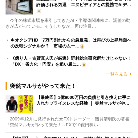
評価される気運 エヌビディアとの提携でAIデ…
今年の株式市場を牽引してきたAI・半導体関連株に、調整の動
きが広がっている。そうしたなか、再び注目…
キオクシアHD「7万円割れからの急反発」は再びの上昇局面へ
の反転シグナルか？ 市場のムー…
《億り人・古賀真人氏が厳選》野村総合研究所だけじゃない！
「DX・省力化・円安」を追い風に…
一覧を見る
突然マルサがやって来た！
【最終回】1億6000万円の負債と引き換えに手に
入れたプライスレスな経験 ｜ 突然マルサがや…
2009年12月に発行された元FXトレーダー・磯貝清明氏の著書
『突然マルサがやって来た！～FXで10億円稼い…