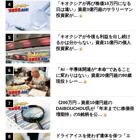
「キオクシアが再び株価10万円になる
4
日は遠い」資産3億円超のサラリーマン
投資家が…
「キオクシアが今後も利益を出し続け
5
るかは分からない」資産11億円の個人
投資家が…
「AI・半導体関連が“本命”であること
6
に変わりはない」資産20億円超の90歳
現役トレー…
《200万円→資産10億円超の
7
DAIBOUCHOU氏が「年末までに株価倍
増期待」の5銘柄を公…
ドライアイスを使わず遺体を保つ「エ
8