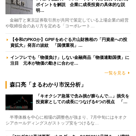
ポイントを解説 企業に成長投資の具体的な説
明…
金融庁と東京証券取引所が共同で策定している上場企業の経営
や取締役会のあり方を定める「コーポレート…
【令和のPKOか】GPIFをめぐる片山財務相の「円資産への投
資拡大」発言の波紋 「国債重視」…
インフレでも「物価負け」しない金融商品「物価連動国債」に
注目 元本が物価の動きに合わせ…
一覧を見る
森口亮「まるわかり市況分析」
「キオクシア急落で含み損が膨らんで…」損失を
投資家としての成長につなげる4つの視点 「…
半導体株を中心に相場の調整色が強まり、7月中旬にはキオク
シアホールディングスがストップ安をつけるな…