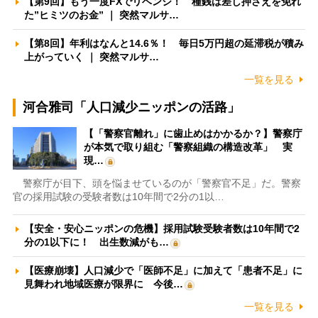
【第9回】もう一度FXでリベンジ！ 種銭は差し押さえを免れ
た”ヒミツのお金” ｜ 突然マルサ…
【第8回】年利はなんと14.6％！ 毎日5万円超の延滞税が積み
上がっていく ｜ 突然マルサ…
一覧を見る
河合雅司「人口減少ニッポンの活路」
【「警察官離れ」に歯止めはかかるか？】警察庁
が本気で取り組む「警察組織の構造改革」 実
現…
警察庁が目下、頭を悩ませているのが「警察官不足」だ。警察
官の採用試験の受験者数は10年間で2分の1以…
【安全・安心ニッポンの危機】採用試験受験者数は10年間で2
分の1以下に！ 出生数減がも…
【医療崩壊】人口減少で「医師不足」に加えて「患者不足」に
見舞われ地域医療が限界に 今後…
一覧を見る