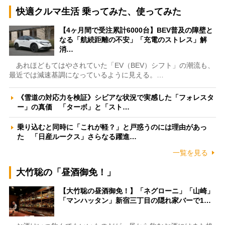
快適クルマ生活 乗ってみた、使ってみた
【4ヶ月間で受注累計6000台】BEV普及の障壁と
なる「航続距離の不安」「充電のストレス」解
消…
あれほどもてはやされていた「EV（BEV）シフト」の潮流も、
最近では減速基調になっているように見える。…
《雪道の対応力を検証》シビアな状況で実感した「フォレスタ
ー」の真価 「ターボ」と「スト…
乗り込むと同時に「これが軽？」と戸惑うのには理由があっ
た 「日産ルークス」さらなる躍進…
一覧を見る
大竹聡の「昼酒御免！」
【大竹聡の昼酒御免！】「ネグローニ」「山崎」
「マンハッタン」新宿三丁目の隠れ家バーで1…