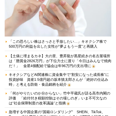
「この恐ろしい株はさっさと手放したい…」キオクシア株で
500万円の利益を出した女性が“夢よもう一度”と再購入
【土俵に埋まるカネ】大の里、豊昇龍が黒星続きの名古屋場所
は「懸賞金2826万円」が下位力士に渡り「今日はみんなで焼肉
だ！」 金星4個配給で協会は年96万円の支出増に
キオクシアなどAI関連株に資金集中で“割安になった成長株”に
投資妙味 資産1.5億円超の坂本慎太郎さんが「絶好の仕込み
時」と考える防衛・食品銘柄を紹介
「何がやりたいのか分からない」竹中平蔵氏が語る高市内閣の
評価 「給付付き税額控除はその場しのぎ」いま不可欠なの
は“社会保障制度の改革議論”と指摘
急増する中国企業の“国籍ロンダリング” SHEIN、TikTok、