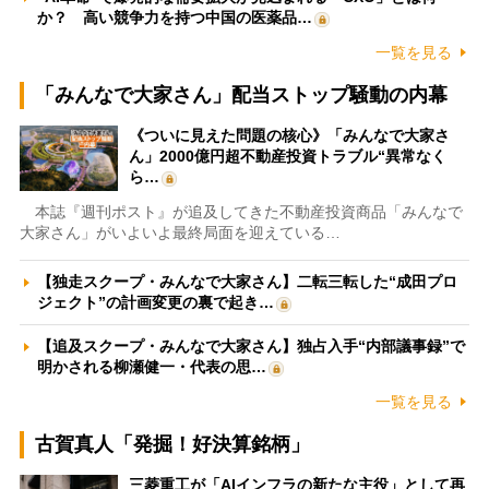
か？ 高い競争力を持つ中国の医薬品…
一覧を見る
「みんなで大家さん」配当ストップ騒動の内幕
《ついに見えた問題の核心》「みんなで大家さ
ん」2000億円超不動産投資トラブル“異常なく
ら…
本誌『週刊ポスト』が追及してきた不動産投資商品「みんなで
大家さん」がいよいよ最終局面を迎えている…
【独走スクープ・みんなで大家さん】二転三転した“成田プロ
ジェクト”の計画変更の裏で起き…
【追及スクープ・みんなで大家さん】独占入手“内部議事録”で
明かされる柳瀬健一・代表の思…
一覧を見る
古賀真人「発掘！好決算銘柄」
三菱重工が「AIインフラの新たな主役」として再