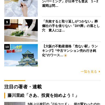
ンバーミング」が日本でも普及 1～2
週間は問…
「失敗すると取り返しがつかない」葬
9
儀社の手を借りない「DIY葬」の落とし
穴 素人には…
【大阪の不動産価格「危ない駅」ラン
10
キング】“中古マンション売れ行き鈍
化”のワース…
一覧を見る
注目の著者・連載
藤川里絵「さあ、投資を始めよう！」
5年ぶり改訂の「CGコード」、何が変わったのか