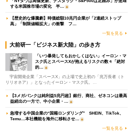
「NYダウは高値更新、ナスダック・S&P500は足踏み」が意味
する米国株市場の変化 半…
【歴史的な爆騰劇】時価総額10兆円企業が「2連続ストップ
高」「制限値幅拡大」の衝撃 フ…
一覧を見る
大前研一「ビジネス新大陸」の歩き方
「いつ暴発してもおかしくはない」イーロン・マ
スク氏とスペースXが抱えるリスクの数々「絶対
的…
宇宙開発企業「スペースX」の上場で史上初の「兆万長者（ト
リリオネア）」となったイーロン・マスク氏。…
【3メガバンクは純利益5兆円超】銀行、商社、ゼネコンは最高
益続出の一方で、中小企業・…
急増する中国企業の“国籍ロンダリング” SHEIN、TikTok、
Temu…本社機能を海外に移転させ…
一覧を見る