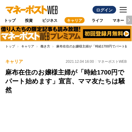
ログイン
トップ
投資
ビジネス
キャリア
ライフ
マネー
トップ
キャリア
働き方
麻布在住のお嬢様主婦が「時給1700円でパート始
キャリア
2021.12.04 16:00
マネーポストWEB
麻布在住のお嬢様主婦が「時給1700円で
パート始めます」宣言、ママ友たちは騒
然
Loaded
:
97.13%
/
Unmute