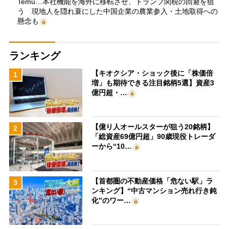
Temu…本社機能を海外に移転させ、トランプ関税の回避を狙
う 現地人を隠れ蓑にした中国企業の農業参入・土地取得への
懸念も
ランキング
【キオクシア・ショック後に「株価倍
1
増」も期待できる注目銘柄5選】資産3
億円超・…
【億り人オールスターが狙う20銘柄】
2
「総資産69億円超」90歳現役トレーダ
ーから“10…
【首都圏の不動産価格「危ない駅」ラ
3
ンキング】“中古マンション売れ行き鈍
化”のワー…