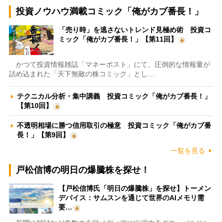
投資ノウハウ満載コミック「俺がカブ番長！」
「売り時」を逃さないトレンド見極め術 投資コ
ミック「俺がカブ番長！」【第11回】
かつて投資情報雑誌「マネーポスト」にて、圧倒的な情報量が
詰め込まれた「天下無敵の株コミック」とし…
テクニカル分析・集中講義 投資コミック「俺がカブ番長！」
【第10回】
不透明相場に勝つ信用取引の極意 投資コミック「俺がカブ番
長！」【第9回】
一覧を見る
戸松信博の明日の爆騰株を探せ！
【戸松信博氏「明日の爆騰株」を探せ】トーメン
デバイス：サムスンを通じて世界のAIメモリ需
要…