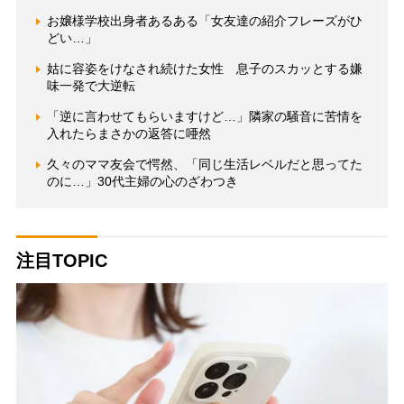
お嬢様学校出身者あるある「女友達の紹介フレーズがひ
どい…」
姑に容姿をけなされ続けた女性 息子のスカッとする嫌
味一発で大逆転
「逆に言わせてもらいますけど…」隣家の騒音に苦情を
入れたらまさかの返答に唖然
久々のママ友会で愕然、「同じ生活レベルだと思ってた
のに…」30代主婦の心のざわつき
注目TOPIC