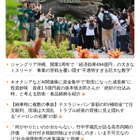
ジャングリア沖縄、開業1周年で「経済効果494億円」の大きな
ミスリード 事業の苦戦を覆い隠す“不透明すぎる巨大な数字”
キオクシアなどAI関連株に資金集中で“割安になった成長株”に
投資妙味 資産1.5億円超の坂本慎太郎さんが「絶好の仕込み
時」と考える防衛・食品銘柄を紹介
【納車時に複数の事故】テスラジャパン“多額のEV補助金”で注
文殺到、現場は大混乱 トラブル続発の背後に見え隠れす
る“イーロンの右腕”の影
「何がやりたいのか分からない」竹中平蔵氏が語る高市内閣の
評価 「給付付き税額控除はその場しのぎ」いま不可欠なの
は“社会保障制度の改革議論”と指摘