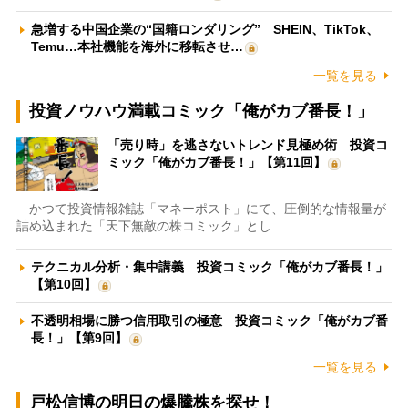
急増する中国企業の“国籍ロンダリング” SHEIN、TikTok、
Temu…本社機能を海外に移転させ…
一覧を見る
投資ノウハウ満載コミック「俺がカブ番長！」
「売り時」を逃さないトレンド見極め術 投資コ
ミック「俺がカブ番長！」【第11回】
かつて投資情報雑誌「マネーポスト」にて、圧倒的な情報量が
詰め込まれた「天下無敵の株コミック」とし…
テクニカル分析・集中講義 投資コミック「俺がカブ番長！」
【第10回】
不透明相場に勝つ信用取引の極意 投資コミック「俺がカブ番
長！」【第9回】
一覧を見る
戸松信博の明日の爆騰株を探せ！