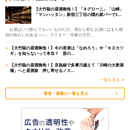
【大竹聡の昼酒御免！】「ネグローニ」「山崎」
「マンハッタン」新宿三丁目の隠れ家バーで1…
お酒はいつ飲んでもいいものだが、昼から飲むお酒にはまた格
別の味わいがある――。ライター・作家の大竹…
【大竹聡の昼酒御免！】今の若者は「なめろう」や「キヌカツ
ギ」を知らないって本当？ 昔の…
【大竹聡の昼酒御免！】京急線で多摩川越えて「川崎の大衆酒
場」へと昼酒旅 押し寄せるノス…
一覧を見る
著者・連載の一覧を見る