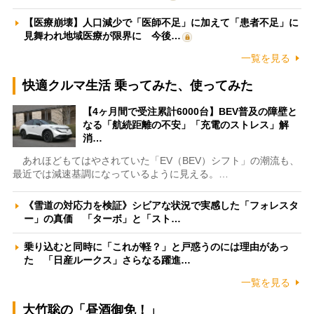
【医療崩壊】人口減少で「医師不足」に加えて「患者不足」に
見舞われ地域医療が限界に 今後…
一覧を見る
快適クルマ生活 乗ってみた、使ってみた
【4ヶ月間で受注累計6000台】BEV普及の障壁と
なる「航続距離の不安」「充電のストレス」解
消…
あれほどもてはやされていた「EV（BEV）シフト」の潮流も、
最近では減速基調になっているように見える。…
《雪道の対応力を検証》シビアな状況で実感した「フォレスタ
ー」の真価 「ターボ」と「スト…
乗り込むと同時に「これが軽？」と戸惑うのには理由があっ
た 「日産ルークス」さらなる躍進…
一覧を見る
大竹聡の「昼酒御免！」