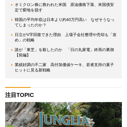
オミクロン株に救われた米国 原油価格下落、米国債安
定で窮地を脱す
韓国の平均年収は日本より約40万円高い なぜそうなっ
てしまったのか？
日立がV字回復できた理由 上場子会社整理や売却も「攻
め」の戦略
誰が「東芝」を殺したのか 「日の丸家電」終焉の裏側
【前編】
業績好調の不二家 高付加価値ケーキ、若者支持の菓子
ヒットに見る新戦略
注目TOPIC