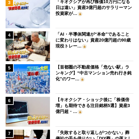
「キオクシアが再び株価10万円になる
3
日は遠い」資産3億円超のサラリーマン
投資家が…
「AI・半導体関連が“本命”であること
4
に変わりはない」資産20億円超の90歳
現役トレー…
【首都圏の不動産価格「危ない駅」ラ
5
ンキング】“中古マンション売れ行き鈍
化”のワー…
【キオクシア・ショック後に「株価倍
6
増」も期待できる注目銘柄5選】資産3
億円超・…
「失敗すると取り返しがつかない」葬
7
儀社の手を借りない「DIY葬」の落とし