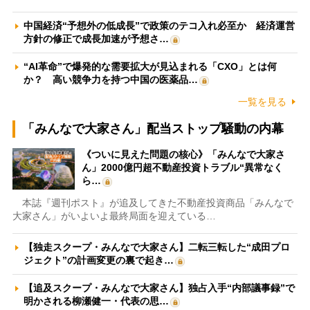
中国経済“予想外の低成長”で政策のテコ入れ必至か 経済運営
方針の修正で成長加速が予想さ…
“AI革命”で爆発的な需要拡大が見込まれる「CXO」とは何
か？ 高い競争力を持つ中国の医薬品…
一覧を見る
「みんなで大家さん」配当ストップ騒動の内幕
《ついに見えた問題の核心》「みんなで大家さ
ん」2000億円超不動産投資トラブル“異常なく
ら…
本誌『週刊ポスト』が追及してきた不動産投資商品「みんなで
大家さん」がいよいよ最終局面を迎えている…
【独走スクープ・みんなで大家さん】二転三転した“成田プロ
ジェクト”の計画変更の裏で起き…
【追及スクープ・みんなで大家さん】独占入手“内部議事録”で
明かされる柳瀬健一・代表の思…