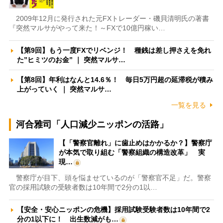
2009年12月に発行された元FXトレーダー・磯貝清明氏の著書
『突然マルサがやって来た！～FXで10億円稼い…
【第9回】もう一度FXでリベンジ！ 種銭は差し押さえを免れ
た”ヒミツのお金” ｜ 突然マルサ…
【第8回】年利はなんと14.6％！ 毎日5万円超の延滞税が積み
上がっていく ｜ 突然マルサ…
一覧を見る
河合雅司「人口減少ニッポンの活路」
【「警察官離れ」に歯止めはかかるか？】警察庁
が本気で取り組む「警察組織の構造改革」 実
現…
警察庁が目下、頭を悩ませているのが「警察官不足」だ。警察
官の採用試験の受験者数は10年間で2分の1以…
【安全・安心ニッポンの危機】採用試験受験者数は10年間で2
分の1以下に！ 出生数減がも…