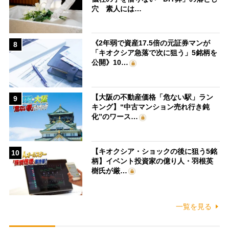
穴 素人には…
《2年弱で資産17.5倍の元証券マンが
8
「キオクシア急落で次に狙う」5銘柄を
公開》10…
【大阪の不動産価格「危ない駅」ラン
9
キング】“中古マンション売れ行き鈍
化”のワース…
【キオクシア・ショックの後に狙う5銘
10
柄】イベント投資家の億り人・羽根英
樹氏が厳…
一覧を見る