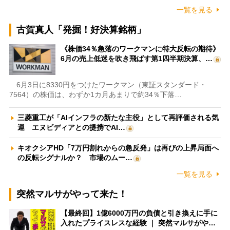
一覧を見る
古賀真人「発掘！好決算銘柄」
《株価34％急落のワークマンに特大反転の期待》
6月の売上低迷を吹き飛ばす第1四半期決算、…
6月3日に8330円をつけたワークマン（東証スタンダード・
7564）の株価は、わずか1カ月あまりで約34％下落…
三菱重工が「AIインフラの新たな主役」として再評価される気
運 エヌビディアとの提携でAI…
キオクシアHD「7万円割れからの急反発」は再びの上昇局面へ
の反転シグナルか？ 市場のムー…
一覧を見る
突然マルサがやって来た！
【最終回】1億6000万円の負債と引き換えに手に
入れたプライスレスな経験 ｜ 突然マルサがや…