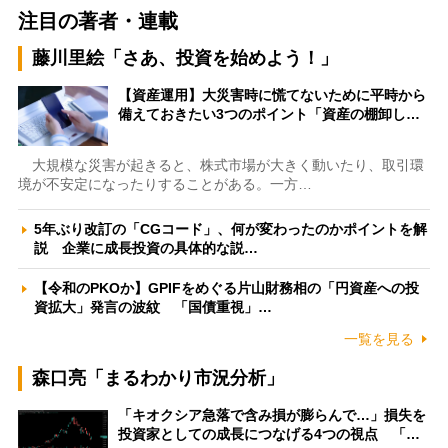
注目の著者・連載
藤川里絵「さあ、投資を始めよう！」
【資産運用】大災害時に慌てないために平時から
備えておきたい3つのポイント「資産の棚卸し…
大規模な災害が起きると、株式市場が大きく動いたり、取引環
境が不安定になったりすることがある。一方…
5年ぶり改訂の「CGコード」、何が変わったのかポイントを解
説 企業に成長投資の具体的な説…
【令和のPKOか】GPIFをめぐる片山財務相の「円資産への投
資拡大」発言の波紋 「国債重視」…
一覧を見る
森口亮「まるわかり市況分析」
「キオクシア急落で含み損が膨らんで…」損失を
投資家としての成長につなげる4つの視点 「…