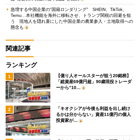
急増する中国企業の“国籍ロンダリング” SHEIN、TikTok、
Temu…本社機能を海外に移転させ、トランプ関税の回避を狙
う 現地人を隠れ蓑にした中国企業の農業参入・土地取得への
懸念も
関連記事
ランキング
【億り人オールスターが狙う20銘柄】
1
「総資産69億円超」90歳現役トレーダ
ーから“10…
「キオクシアが今後も利益を出し続け
2
るかは分からない」資産11億円の個人
投資家が…