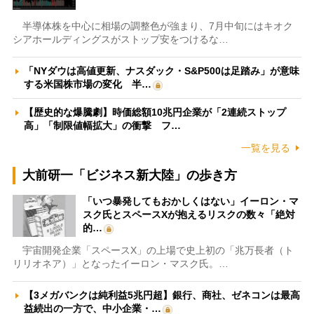
半導体株を中心に相場の調整色が強まり、7月中旬にはキオク
シアホールディングスがストップ安をつけるな…
「NYダウは高値更新、ナスダック・S&P500は足踏み」が意味
する米国株市場の変化 半…
【歴史的な爆騰劇】時価総額10兆円企業が「2連続ストップ
高」「制限値幅拡大」の衝撃 フ…
一覧を見る
大前研一「ビジネス新大陸」の歩き方
「いつ暴発してもおかしくはない」イーロン・マ
スク氏とスペースXが抱えるリスクの数々「絶対
的…
宇宙開発企業「スペースX」の上場で史上初の「兆万長者（ト
リリオネア）」となったイーロン・マスク氏。…
【3メガバンクは純利益5兆円超】銀行、商社、ゼネコンは最高
益続出の一方で、中小企業・…