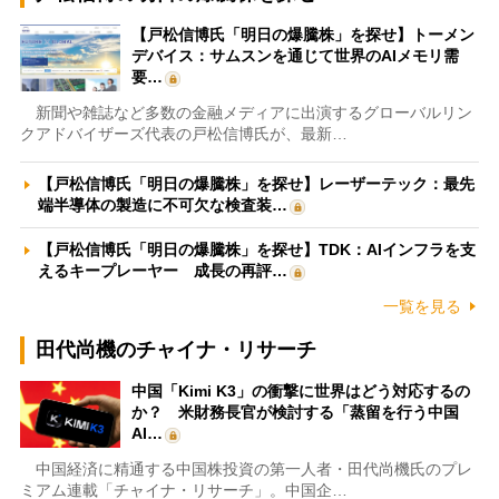
【戸松信博氏「明日の爆騰株」を探せ】トーメン
デバイス：サムスンを通じて世界のAIメモリ需
要…
新聞や雑誌など多数の金融メディアに出演するグローバルリン
クアドバイザーズ代表の戸松信博氏が、最新…
【戸松信博氏「明日の爆騰株」を探せ】レーザーテック：最先
端半導体の製造に不可欠な検査装…
【戸松信博氏「明日の爆騰株」を探せ】TDK：AIインフラを支
えるキープレーヤー 成長の再評…
一覧を見る
田代尚機のチャイナ・リサーチ
中国「Kimi K3」の衝撃に世界はどう対応するの
か？ 米財務長官が検討する「蒸留を行う中国
AI…
中国経済に精通する中国株投資の第一人者・田代尚機氏のプレ
ミアム連載「チャイナ・リサーチ」。中国企…