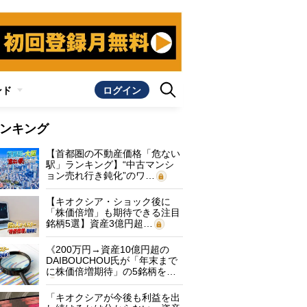
ンド
ログイン
ンキング
【首都圏の不動産価格「危ない
駅」ランキング】“中古マンシ
ョン売れ行き鈍化”のワ…
【キオクシア・ショック後に
「株価倍増」も期待できる注目
銘柄5選】資産3億円超…
《200万円→資産10億円超の
DAIBOUCHOU氏が「年末まで
に株価倍増期待」の5銘柄を…
「キオクシアが今後も利益を出