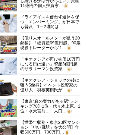
し続けるかは分からない」資産
11億円の個人投資家…
ドライアイスを使わず遺体を保
つ「エンバーミング」が日本で
も普及 1～2週間は…
【億り人オールスターが狙う20
銘柄】「総資産69億円超」90歳
現役トレーダーから“1…
「キオクシアが再び株価10万円
になる日は遠い」資産3億円超
のサラリーマン投資家…
【キオクシア・ショックの後に
狙う5銘柄】イベント投資家の
億り人・羽根英樹氏が…
【東京“真の実力がある駅”ラン
キング70】1位・代々木上原、2
位・水天宮前… 人口…
【世帯年収別・東京23区マンシ
ョン「狙い目駅」を大公開】年
収500万円、700万円…