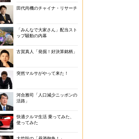
田代尚機のチャイナ・リサーチ
「みんなで大家さん」配当スト
ップ騒動の内幕
古賀真人「発掘！好決算銘柄」
突然マルサがやって来た！
河合雅司「人口減少ニッポンの
活路」
快適クルマ生活 乗ってみた、
使ってみた
大竹聡の「昼酒御免！」