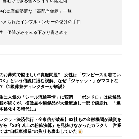
 自宅でできる金＆ダイヤの鑑定術
中心に業績堅調な「高配当銘柄」一覧
がハメられたインフルエンサーの儲けの手口
男性 価値がみるみる下がり青ざめる
のお葬式で悩ましい“喪服問題” 女性は「ワンピースを着てい
OK」という俗説に潜む誤解、なぜ「ジャケット」がマストな
？《1級葬祭ディレクターが解説》
生に人気の「シール流通事情」に変調 「ボンドロ」は依然品
態が続くが、模倣品や類似品が大量流通し一部で値崩れ 「選
本格化する時代に」
レジット決済代行・全東信が破産】63社もの金融機関が融資を
がら「20年以上の粉飾決算」を見抜けなかったカラクリ 営業
では“自転車操業”の焦りも表出していた