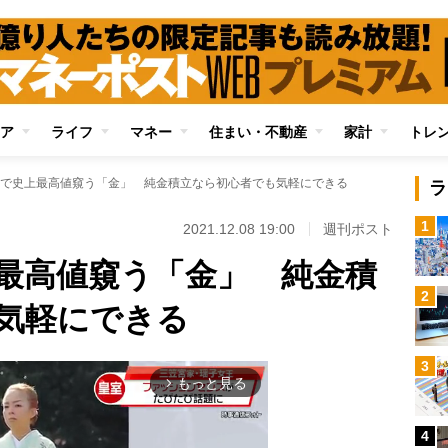
ア
ライフ
マネー
住まい・不動産
家計
トレ
で史上最高値窺う「金」 純金積立なら初心者でも気軽にできる
ラ
1
2021.12.08 19:00
週刊ポスト
最高値窺う「金」 純金積
2
気軽にできる
3
もっと見る
arrow_forward_ios
4