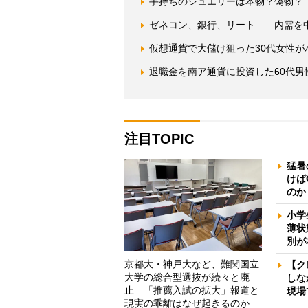
手持ちのジュエリーは本物？偽物？
ゼネコン、銀行、リート… 内需を
仮想通貨で大儲け狙った30代女性
退職金を南ア通貨に投資した60代
注目TOPIC
猛暑
けば
のか
小学
薄状
別が
京都大・神戸大など、難関国立
【ク
大学の総合型選抜が続々と廃
しな
止 「推薦入試の拡大」報道と
現場
現実の乖離はなぜ起きるのか