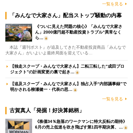
一覧を見る
「みんなで大家さん」配当ストップ騒動の内幕
《ついに見えた問題の核心》「みんなで大家さ
ん」2000億円超不動産投資トラブル“異常なく
ら…
本誌『週刊ポスト』が追及してきた不動産投資商品「みんなで
大家さん」がいよいよ最終局面を迎えている…
【独走スクープ・みんなで大家さん】二転三転した“成田プロ
ジェクト”の計画変更の裏で起き…
【追及スクープ・みんなで大家さん】独占入手“内部議事録”で
明かされる柳瀬健一・代表の思…
一覧を見る
古賀真人「発掘！好決算銘柄」
《株価34％急落のワークマンに特大反転の期待》
6月の売上低迷を吹き飛ばす第1四半期決算、…