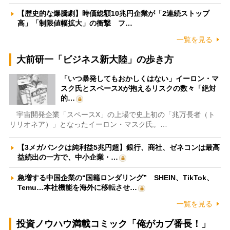
【歴史的な爆騰劇】時価総額10兆円企業が「2連続ストップ
高」「制限値幅拡大」の衝撃 フ…
一覧を見る
大前研一「ビジネス新大陸」の歩き方
「いつ暴発してもおかしくはない」イーロン・マ
スク氏とスペースXが抱えるリスクの数々「絶対
的…
宇宙開発企業「スペースX」の上場で史上初の「兆万長者（ト
リリオネア）」となったイーロン・マスク氏。…
【3メガバンクは純利益5兆円超】銀行、商社、ゼネコンは最高
益続出の一方で、中小企業・…
急増する中国企業の“国籍ロンダリング” SHEIN、TikTok、
Temu…本社機能を海外に移転させ…
一覧を見る
投資ノウハウ満載コミック「俺がカブ番長！」