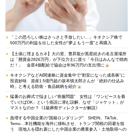
「この恐ろしい株はさっさと手放したい…」キオクシア株で
500万円の利益を出した女性が“夢よもう一度”と再購入
【土俵に埋まるカネ】大の里、豊昇龍が黒星続きの名古屋場所
は「懸賞金2826万円」が下位力士に渡り「今日はみんなで焼肉
だ！」 金星4個配給で協会は年96万円の支出増に
キオクシアなどAI関連株に資金集中で“割安になった成長株”に
投資妙味 資産1.5億円超の坂本慎太郎さんが「絶好の仕込み
時」と考える防衛・食品銘柄を紹介
猛暑のお葬式で悩ましい“喪服問題” 女性は「ワンピースを着
ていけばOK」という俗説に潜む誤解、なぜ「ジャケット」が
マストなのか？《1級葬祭ディレクターが解説》
急増する中国企業の“国籍ロンダリング” SHEIN、TikTok、
Temu…本社機能を海外に移転させ、トランプ関税の回避を狙
う 現地人を隠れ蓑にした中国企業の農業参入・土地取得への