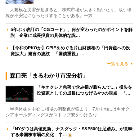
大規模な災害が起きると、株式市場が大きく動いたり、取引環
境が不安定になったりすることがある。一方…
5年ぶり改訂の「CGコード」、何が変わったのかポイントを解
説 企業に成長投資の具体的な説…
【令和のPKOか】GPIFをめぐる片山財務相の「円資産への投
資拡大」発言の波紋 「国債重視」…
一覧を見る
森口亮「まるわかり市況分析」
「キオクシア急落で含み損が膨らんで…」損失を
投資家としての成長につなげる4つの視点 「…
半導体株を中心に相場の調整色が強まり、7月中旬にはキオク
シアホールディングスがストップ安をつけるな…
「NYダウは高値更新、ナスダック・S&P500は足踏み」が意味
する米国株市場の変化 半…