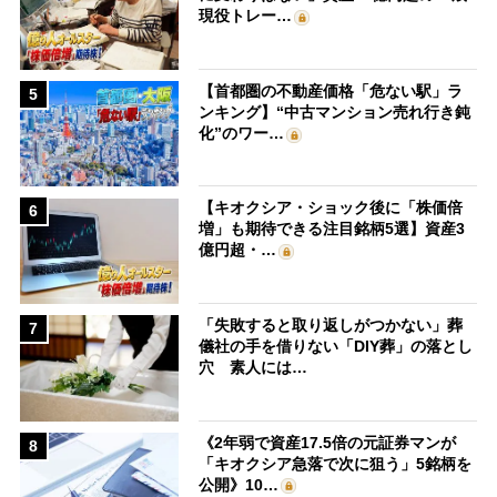
現役トレー…
【首都圏の不動産価格「危ない駅」ラ
5
ンキング】“中古マンション売れ行き鈍
化”のワー…
【キオクシア・ショック後に「株価倍
6
増」も期待できる注目銘柄5選】資産3
億円超・…
「失敗すると取り返しがつかない」葬
7
儀社の手を借りない「DIY葬」の落とし
穴 素人には…
《2年弱で資産17.5倍の元証券マンが
8
「キオクシア急落で次に狙う」5銘柄を
公開》10…