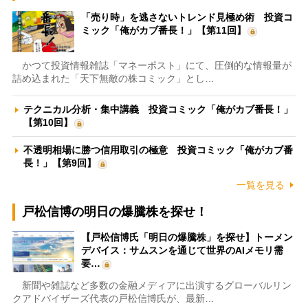
「売り時」を逃さないトレンド見極め術 投資コ
ミック「俺がカブ番長！」【第11回】
かつて投資情報雑誌「マネーポスト」にて、圧倒的な情報量が
詰め込まれた「天下無敵の株コミック」とし…
テクニカル分析・集中講義 投資コミック「俺がカブ番長！」
【第10回】
不透明相場に勝つ信用取引の極意 投資コミック「俺がカブ番
長！」【第9回】
一覧を見る
戸松信博の明日の爆騰株を探せ！
【戸松信博氏「明日の爆騰株」を探せ】トーメン
デバイス：サムスンを通じて世界のAIメモリ需
要…
新聞や雑誌など多数の金融メディアに出演するグローバルリン
クアドバイザーズ代表の戸松信博氏が、最新…