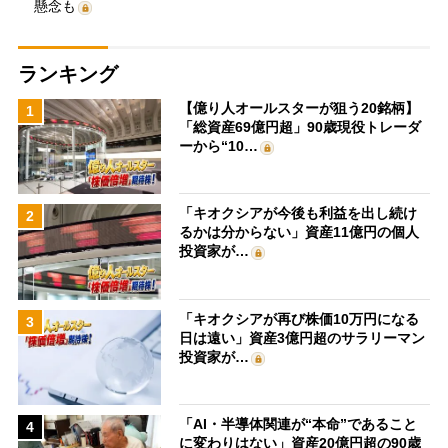
懸念も
ランキング
【億り人オールスターが狙う20銘柄】
1
「総資産69億円超」90歳現役トレーダ
ーから“10…
「キオクシアが今後も利益を出し続け
2
るかは分からない」資産11億円の個人
投資家が…
「キオクシアが再び株価10万円になる
3
日は遠い」資産3億円超のサラリーマン
投資家が…
「AI・半導体関連が“本命”であること
4
に変わりはない」資産20億円超の90歳