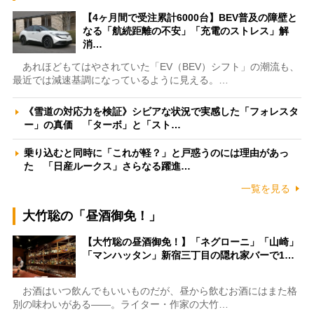
【4ヶ月間で受注累計6000台】BEV普及の障壁と
なる「航続距離の不安」「充電のストレス」解
消…
あれほどもてはやされていた「EV（BEV）シフト」の潮流も、
最近では減速基調になっているように見える。…
《雪道の対応力を検証》シビアな状況で実感した「フォレスタ
ー」の真価 「ターボ」と「スト…
乗り込むと同時に「これが軽？」と戸惑うのには理由があっ
た 「日産ルークス」さらなる躍進…
一覧を見る
大竹聡の「昼酒御免！」
【大竹聡の昼酒御免！】「ネグローニ」「山崎」
「マンハッタン」新宿三丁目の隠れ家バーで1…
お酒はいつ飲んでもいいものだが、昼から飲むお酒にはまた格
別の味わいがある――。ライター・作家の大竹…