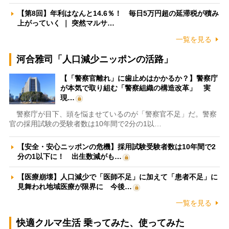
【第8回】年利はなんと14.6％！ 毎日5万円超の延滞税が積み
上がっていく ｜ 突然マルサ…
一覧を見る
河合雅司「人口減少ニッポンの活路」
【「警察官離れ」に歯止めはかかるか？】警察庁
が本気で取り組む「警察組織の構造改革」 実
現…
警察庁が目下、頭を悩ませているのが「警察官不足」だ。警察
官の採用試験の受験者数は10年間で2分の1以…
【安全・安心ニッポンの危機】採用試験受験者数は10年間で2
分の1以下に！ 出生数減がも…
【医療崩壊】人口減少で「医師不足」に加えて「患者不足」に
見舞われ地域医療が限界に 今後…
一覧を見る
快適クルマ生活 乗ってみた、使ってみた