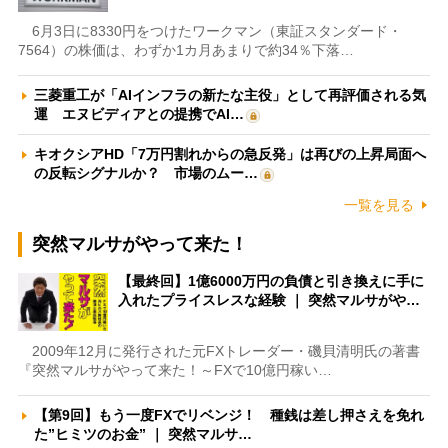
6月3日に8330円をつけたワークマン（東証スタンダード・
7564）の株価は、わずか1カ月あまりで約34％下落…
三菱重工が「AIインフラの新たな主役」として再評価される気
運 エヌビディアとの提携でAI…
キオクシアHD「7万円割れからの急反発」は再びの上昇局面へ
の反転シグナルか？ 市場のムー…
一覧を見る
突然マルサがやって来た！
【最終回】1億6000万円の負債と引き換えに手に
入れたプライスレスな経験 ｜ 突然マルサがや…
2009年12月に発行された元FXトレーダー・磯貝清明氏の著書
『突然マルサがやって来た！～FXで10億円稼い…
【第9回】もう一度FXでリベンジ！ 種銭は差し押さえを免れ
た”ヒミツのお金” ｜ 突然マルサ…