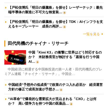
【戸松信博氏「明日の爆騰株」を探せ】レーザーテック：最先
端半導体の製造に不可欠な検査装…
【戸松信博氏「明日の爆騰株」を探せ】TDK：AIインフラを支
えるキープレーヤー 成長の再評…
一覧を見る
田代尚機のチャイナ・リサーチ
中国「Kimi K3」の衝撃に世界はどう対応するの
か？ 米財務長官が検討する「蒸留を行う中国
AI…
中国経済に精通する中国株投資の第一人者・田代尚機氏のプレ
ミアム連載「チャイナ・リサーチ」。中国企…
中国経済“予想外の低成長”で政策のテコ入れ必至か 経済運営
方針の修正で成長加速が予想さ…
“AI革命”で爆発的な需要拡大が見込まれる「CXO」とは何
か？ 高い競争力を持つ中国の医薬品…