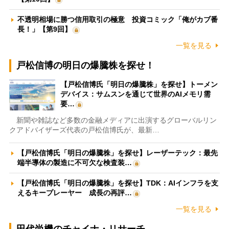
不透明相場に勝つ信用取引の極意 投資コミック「俺がカブ番
長！」【第9回】
一覧を見る
戸松信博の明日の爆騰株を探せ！
【戸松信博氏「明日の爆騰株」を探せ】トーメン
デバイス：サムスンを通じて世界のAIメモリ需
要…
新聞や雑誌など多数の金融メディアに出演するグローバルリン
クアドバイザーズ代表の戸松信博氏が、最新…
【戸松信博氏「明日の爆騰株」を探せ】レーザーテック：最先
端半導体の製造に不可欠な検査装…
【戸松信博氏「明日の爆騰株」を探せ】TDK：AIインフラを支
えるキープレーヤー 成長の再評…
一覧を見る