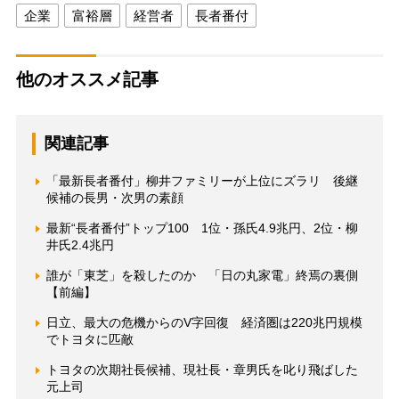
企業
富裕層
経営者
長者番付
他のオススメ記事
関連記事
「最新長者番付」柳井ファミリーが上位にズラリ 後継
候補の長男・次男の素顔
最新“長者番付”トップ100 1位・孫氏4.9兆円、2位・柳
井氏2.4兆円
誰が「東芝」を殺したのか 「日の丸家電」終焉の裏側
【前編】
日立、最大の危機からのV字回復 経済圏は220兆円規模
でトヨタに匹敵
トヨタの次期社長候補、現社長・章男氏を叱り飛ばした
元上司