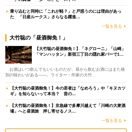
乗り込むと同時に「これが軽？」と戸惑うのには理由があっ
た 「日産ルークス」さらなる躍進…
一覧を見る
大竹聡の「昼酒御免！」
【大竹聡の昼酒御免！】「ネグローニ」「山崎」
「マンハッタン」新宿三丁目の隠れ家バーで1…
お酒はいつ飲んでもいいものだが、昼から飲むお酒にはまた格
別の味わいがある――。ライター・作家の大竹…
【大竹聡の昼酒御免！】今の若者は「なめろう」や「キヌカツ
ギ」を知らないって本当？ 昔の…
【大竹聡の昼酒御免！】京急線で多摩川越えて「川崎の大衆酒
場」へと昼酒旅 押し寄せるノス…
一覧を見る