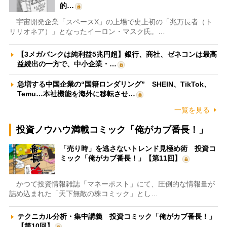
的…
宇宙開発企業「スペースX」の上場で史上初の「兆万長者（ト
リリオネア）」となったイーロン・マスク氏。…
【3メガバンクは純利益5兆円超】銀行、商社、ゼネコンは最高
益続出の一方で、中小企業・…
急増する中国企業の“国籍ロンダリング” SHEIN、TikTok、
Temu…本社機能を海外に移転させ…
一覧を見る
投資ノウハウ満載コミック「俺がカブ番長！」
「売り時」を逃さないトレンド見極め術 投資コ
ミック「俺がカブ番長！」【第11回】
かつて投資情報雑誌「マネーポスト」にて、圧倒的な情報量が
詰め込まれた「天下無敵の株コミック」とし…
テクニカル分析・集中講義 投資コミック「俺がカブ番長！」
【第10回】