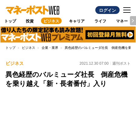
ログイン
トップ
投資
ビジネス
キャリア
ライフ
マネー
トップ
ビジネス
企業・業界
異色経歴のバルミューダ社長 倒産危機を乗り
ビジネス
2021.12.30 07:00
週刊ポスト
異色経歴のバルミューダ社長 倒産危機
を乗り越え「新・長者番付」入り
Loaded
:
89.01%
/
Unmute