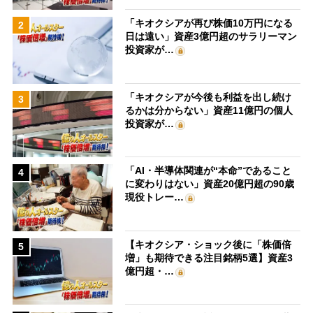
「キオクシアが再び株価10万円になる
2
日は遠い」資産3億円超のサラリーマン
投資家が…
「キオクシアが今後も利益を出し続け
3
るかは分からない」資産11億円の個人
投資家が…
「AI・半導体関連が“本命”であること
4
に変わりはない」資産20億円超の90歳
現役トレー…
【キオクシア・ショック後に「株価倍
5
増」も期待できる注目銘柄5選】資産3
億円超・…