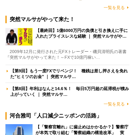
一覧を見る
突然マルサがやって来た！
【最終回】1億6000万円の負債と引き換えに手に
入れたプライスレスな経験 ｜ 突然マルサがや…
2009年12月に発行された元FXトレーダー・磯貝清明氏の著書
『突然マルサがやって来た！～FXで10億円稼い…
【第9回】もう一度FXでリベンジ！ 種銭は差し押さえを免れ
た”ヒミツのお金” ｜ 突然マルサ…
【第8回】年利はなんと14.6％！ 毎日5万円超の延滞税が積み
上がっていく ｜ 突然マルサ…
一覧を見る
河合雅司「人口減少ニッポンの活路」
【「警察官離れ」に歯止めはかかるか？】警察庁
が本気で取り組む「警察組織の構造改革」 実