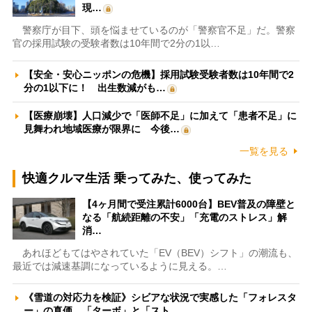
現…
警察庁が目下、頭を悩ませているのが「警察官不足」だ。警察
官の採用試験の受験者数は10年間で2分の1以…
【安全・安心ニッポンの危機】採用試験受験者数は10年間で2
分の1以下に！ 出生数減がも…
【医療崩壊】人口減少で「医師不足」に加えて「患者不足」に
見舞われ地域医療が限界に 今後…
一覧を見る
快適クルマ生活 乗ってみた、使ってみた
【4ヶ月間で受注累計6000台】BEV普及の障壁と
なる「航続距離の不安」「充電のストレス」解
消…
あれほどもてはやされていた「EV（BEV）シフト」の潮流も、
最近では減速基調になっているように見える。…
《雪道の対応力を検証》シビアな状況で実感した「フォレスタ
ー」の真価 「ターボ」と「スト…