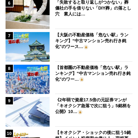
「失敗すると取り返しがつかない」葬
6
儀社の手を借りない「DIY葬」の落とし
穴 素人には…
【大阪の不動産価格「危ない駅」ラン
7
キング】“中古マンション売れ行き鈍
化”のワース…
【首都圏の不動産価格「危ない駅」ラ
8
ンキング】“中古マンション売れ行き鈍
化”のワー…
《2年弱で資産17.5倍の元証券マンが
9
「キオクシア急落で次に狙う」5銘柄を
公開》10…
【キオクシア・ショックの後に狙う5銘
10