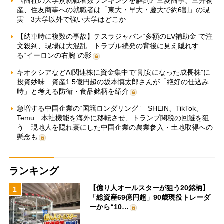
《商社の大学別就職者数ランキングを解剖》三菱商事、三井物
産、住友商事への就職者は「東大・早大・慶大で約6割」の現
実 3大学以外で強い大学はどこか
【納車時に複数の事故】テスラジャパン“多額のEV補助金”で注
文殺到、現場は大混乱 トラブル続発の背後に見え隠れす
る“イーロンの右腕”の影
キオクシアなどAI関連株に資金集中で“割安になった成長株”に
投資妙味 資産1.5億円超の坂本慎太郎さんが「絶好の仕込み
時」と考える防衛・食品銘柄を紹介
急増する中国企業の“国籍ロンダリング” SHEIN、TikTok、
Temu…本社機能を海外に移転させ、トランプ関税の回避を狙
う 現地人を隠れ蓑にした中国企業の農業参入・土地取得への
懸念も
ランキング
【億り人オールスターが狙う20銘柄】
1
「総資産69億円超」90歳現役トレーダ
ーから“10…