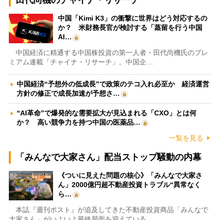
田代尚機のチャイナ・リサーチ
中国「Kimi K3」の衝撃に世界はどう対応するの
か？ 米財務長官が検討する「蒸留を行う中国
AI…
中国経済に精通する中国株投資の第一人者・田代尚機氏のプレ
ミアム連載「チャイナ・リサーチ」。中国企…
中国経済“予想外の低成長”で政策のテコ入れ必至か 経済運営
方針の修正で成長加速が予想さ…
“AI革命”で爆発的な需要拡大が見込まれる「CXO」とは何
か？ 高い競争力を持つ中国の医薬品…
一覧を見る
「みんなで大家さん」配当ストップ騒動の内幕
《ついに見えた問題の核心》「みんなで大家さ
ん」2000億円超不動産投資トラブル“異常なく
ら…
本誌『週刊ポスト』が追及してきた不動産投資商品「みんなで
大家さん」がいよいよ最終局面を迎えている…