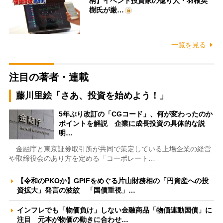
柄】イベント投資家の億り人・羽根英
樹氏が厳…
一覧を見る
注目の著者・連載
藤川里絵「さあ、投資を始めよう！」
5年ぶり改訂の「CGコード」、何が変わったのか
ポイントを解説 企業に成長投資の具体的な説
明…
金融庁と東京証券取引所が共同で策定している上場企業の経営
や取締役会のあり方を定める「コーポレート…
【令和のPKOか】GPIFをめぐる片山財務相の「円資産への投
資拡大」発言の波紋 「国債重視」…
インフレでも「物価負け」しない金融商品「物価連動国債」に
注目 元本が物価の動きに合わせ…