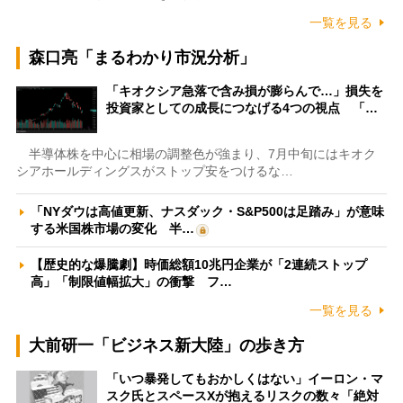
一覧を見る
森口亮「まるわかり市況分析」
「キオクシア急落で含み損が膨らんで…」損失を
投資家としての成長につなげる4つの視点 「…
半導体株を中心に相場の調整色が強まり、7月中旬にはキオク
シアホールディングスがストップ安をつけるな…
「NYダウは高値更新、ナスダック・S&P500は足踏み」が意味
する米国株市場の変化 半…
【歴史的な爆騰劇】時価総額10兆円企業が「2連続ストップ
高」「制限値幅拡大」の衝撃 フ…
一覧を見る
大前研一「ビジネス新大陸」の歩き方
「いつ暴発してもおかしくはない」イーロン・マ
スク氏とスペースXが抱えるリスクの数々「絶対