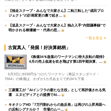
【独走スクープ・みんなで大家さん】二転三転した“成田プロ
ジェクト”の計画変更の裏で起き…
【追及スクープ・みんなで大家さん】独占入手“内部議事録”で
明かされる柳瀬健一・代表の思…
一覧を見る
古賀真人「発掘！好決算銘柄」
《株価34％急落のワークマンに特大反転の期待》
6月の売上低迷を吹き飛ばす第1四半期決算、…
6月3日に8330円をつけたワークマン（東証スタンダード・
7564）の株価は、わずか1カ月あまりで約34％下落…
三菱重工が「AIインフラの新たな主役」として再評価される気
運 エヌビディアとの提携でAI…
キオクシアHD「7万円割れからの急反発」は再びの上昇局面へ
の反転シグナルか？ 市場のムー…