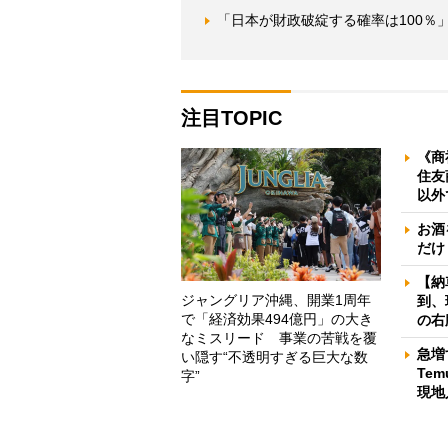
「日本が財政破綻する確率は100％
注目TOPIC
《商
住友
以外
お酒
だけ
【納
ジャングリア沖縄、開業1周年
到、
で「経済効果494億円」の大き
の右
なミスリード 事業の苦戦を覆
急増
い隠す“不透明すぎる巨大な数
Te
字”
現地