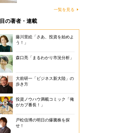
に…
一覧を見る
目の著者・連載
藤川里絵「さあ、投資を始めよ
う！」
森口亮「まるわかり市況分析」
大前研一「ビジネス新大陸」の
歩き方
投資ノウハウ満載コミック「俺
がカブ番長！」
戸松信博の明日の爆騰株を探
せ！