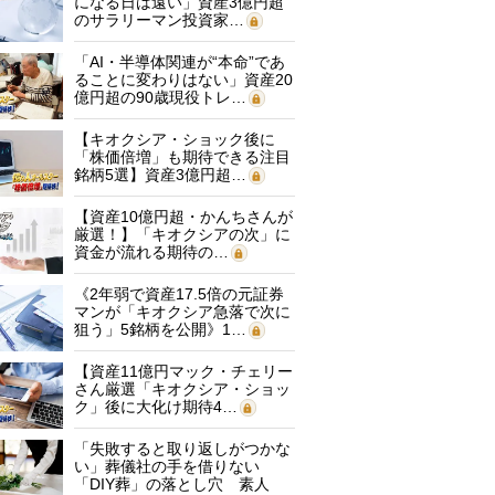
になる日は遠い」資産3億円超
のサラリーマン投資家…
「AI・半導体関連が“本命”であ
ることに変わりはない」資産20
億円超の90歳現役トレ…
【キオクシア・ショック後に
「株価倍増」も期待できる注目
銘柄5選】資産3億円超…
【資産10億円超・かんちさんが
厳選！】「キオクシアの次」に
資金が流れる期待の…
《2年弱で資産17.5倍の元証券
マンが「キオクシア急落で次に
狙う」5銘柄を公開》1…
【資産11億円マック・チェリー
さん厳選「キオクシア・ショッ
ク」後に大化け期待4…
「失敗すると取り返しがつかな
い」葬儀社の手を借りない
「DIY葬」の落とし穴 素人