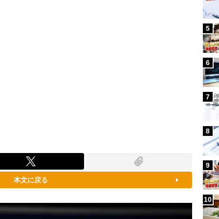
5
6
7
8
9
本文に戻る
10