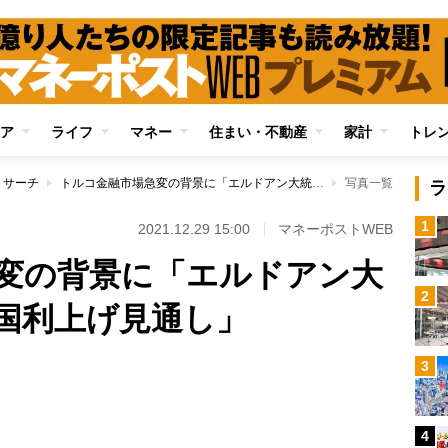
ア
ライフ
マネー
住まい・不動産
家計
トレ
リサーチ
トルコ金融市場急変の背景に「エルドアン大統領の奇策」「米国利上げ見通し」
写真一覧
ラ
1
2021.12.29 15:00
マネーポストWEB
変の背景に「エルドアン大
2
国利上げ見通し」
3
4