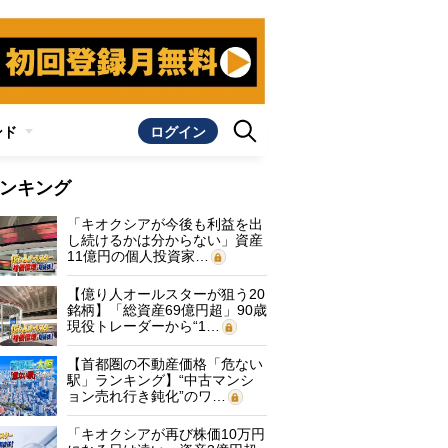
ンド
ログイン
ンキング
「キオクシアが今後も利益を出
し続けるかは分からない」資産
11億円の個人投資家…
【億り人オールスターが狙う20
銘柄】「総資産69億円超」90歳
現役トレーダーから“1…
【首都圏の不動産価格「危ない
駅」ランキング】“中古マンシ
ョン売れ行き鈍化”のワ…
「キオクシアが再び株価10万円