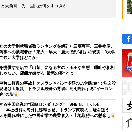
」と大前研一氏 国民は何をすべきか
社の大学別就職者数ランキングを解剖》三菱商事、三井物産、
商事への就職者は「東大・早大・慶大で約6割」の現実 3大学
で強い大学はどこか
を提供する店で「出禁」になる客のトホホな生態 嘔吐や粗相
じゃない、店側が嫌がる“最悪の客”とは
車時に複数の事故】テスラジャパン“多額のEV補助金”で注文殺
現場は大混乱 トラブル続発の背後に見え隠れする“イーロン
腕”の影
する中国企業の“国籍ロンダリング” SHEIN、TikTok、
mu…本社機能を海外に移転させ、トランプ関税の回避を狙う
人を隠れ蓑にした中国企業の農業参入・土地取得への懸念も