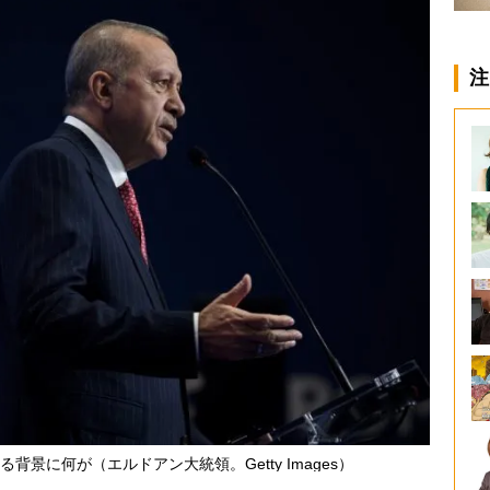
注
景に何が（エルドアン大統領。Getty Images）