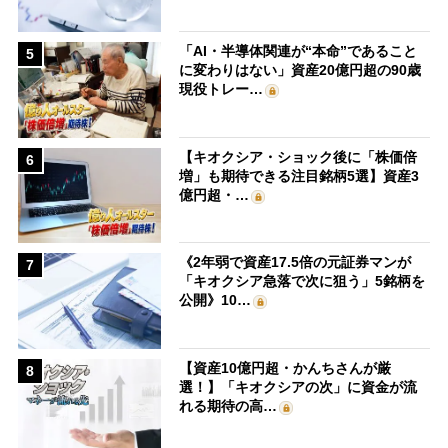
「AI・半導体関連が“本命”であること
5
に変わりはない」資産20億円超の90歳
現役トレー…
【キオクシア・ショック後に「株価倍
6
増」も期待できる注目銘柄5選】資産3
億円超・…
《2年弱で資産17.5倍の元証券マンが
7
「キオクシア急落で次に狙う」5銘柄を
公開》10…
【資産10億円超・かんちさんが厳
8
選！】「キオクシアの次」に資金が流
れる期待の高…