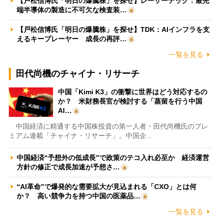
【戸松信博氏「明日の爆騰株」を探せ】レーザーテック：最先
端半導体の製造に不可欠な検査装…
【戸松信博氏「明日の爆騰株」を探せ】TDK：AIインフラを支
えるキープレーヤー 成長の再評…
一覧を見る
田代尚機のチャイナ・リサーチ
中国「Kimi K3」の衝撃に世界はどう対応するの
か？ 米財務長官が検討する「蒸留を行う中国
AI…
中国経済に精通する中国株投資の第一人者・田代尚機氏のプレ
ミアム連載「チャイナ・リサーチ」。中国企…
中国経済“予想外の低成長”で政策のテコ入れ必至か 経済運営
方針の修正で成長加速が予想さ…
“AI革命”で爆発的な需要拡大が見込まれる「CXO」とは何
か？ 高い競争力を持つ中国の医薬品…
一覧を見る