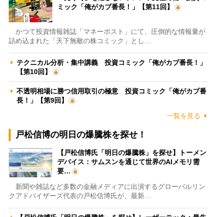
ミック「俺がカブ番長！」【第11回】
かつて投資情報雑誌「マネーポスト」にて、圧倒的な情報量が
詰め込まれた「天下無敵の株コミック」とし…
テクニカル分析・集中講義 投資コミック「俺がカブ番長！」
【第10回】
不透明相場に勝つ信用取引の極意 投資コミック「俺がカブ番
長！」【第9回】
一覧を見る
戸松信博の明日の爆騰株を探せ！
【戸松信博氏「明日の爆騰株」を探せ】トーメン
デバイス：サムスンを通じて世界のAIメモリ需
要…
新聞や雑誌など多数の金融メディアに出演するグローバルリン
クアドバイザーズ代表の戸松信博氏が、最新…