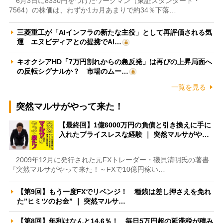
6月3日に8330円をつけたワークマン（東証スタンダード・
7564）の株価は、わずか1カ月あまりで約34％下落…
三菱重工が「AIインフラの新たな主役」として再評価される気
運 エヌビディアとの提携でAI…
キオクシアHD「7万円割れからの急反発」は再びの上昇局面へ
の反転シグナルか？ 市場のムー…
一覧を見る
突然マルサがやって来た！
【最終回】1億6000万円の負債と引き換えに手に
入れたプライスレスな経験 ｜ 突然マルサがや…
2009年12月に発行された元FXトレーダー・磯貝清明氏の著書
『突然マルサがやって来た！～FXで10億円稼い…
【第9回】もう一度FXでリベンジ！ 種銭は差し押さえを免れ
た”ヒミツのお金” ｜ 突然マルサ…
【第8回】年利はなんと14.6％！ 毎日5万円超の延滞税が積み