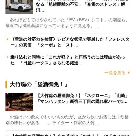
なる「航続距離の不安」「充電のストレス」解
消…
あれほどもてはやされていた「EV（BEV）シフト」の潮流も、
最近では減速基調になっているように見える。…
《雪道の対応力を検証》シビアな状況で実感した「フォレスタ
ー」の真価 「ターボ」と「スト…
乗り込むと同時に「これが軽？」と戸惑うのには理由があっ
た 「日産ルークス」さらなる躍進…
一覧を見る
大竹聡の「昼酒御免！」
【大竹聡の昼酒御免！】「ネグローニ」「山崎」
「マンハッタン」新宿三丁目の隠れ家バーで1…
お酒はいつ飲んでもいいものだが、昼から飲むお酒にはまた格
別の味わいがある――。ライター・作家の大竹…