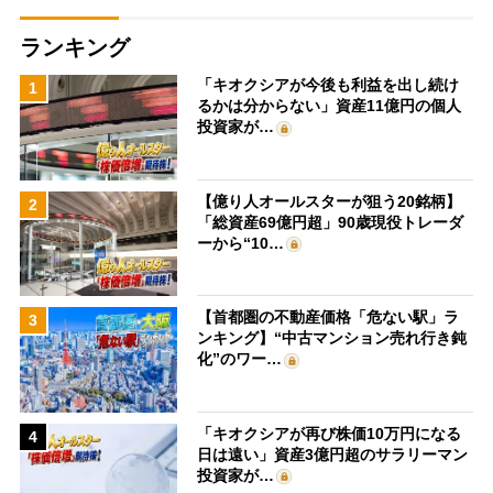
ランキング
「キオクシアが今後も利益を出し続け
1
るかは分からない」資産11億円の個人
投資家が…
【億り人オールスターが狙う20銘柄】
2
「総資産69億円超」90歳現役トレーダ
ーから“10…
【首都圏の不動産価格「危ない駅」ラ
3
ンキング】“中古マンション売れ行き鈍
化”のワー…
「キオクシアが再び株価10万円になる
4
日は遠い」資産3億円超のサラリーマン
投資家が…