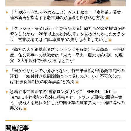
【75歳をすぎたらやめること】ベストセラー『定年後』著者・
楠木新氏が指南する老年期の好循環を呼び込む方法
【クレジット決済代行・全東信が破産】63社もの金融機関が融
資をしながら「20年以上の粉飾決算」を見抜けなかったカラク
リ 営業現場では“自転車操業”の焦りも表出していた
《商社の大学別就職者数ランキングを解剖》三菱商事、三井物
産、住友商事への就職者は「東大・早大・慶大で約6割」の現
実 3大学以外で強い大学はどこか
「何がやりたいのか分からない」竹中平蔵氏が語る高市内閣の
評価 「給付付き税額控除はその場しのぎ」いま不可欠なの
は“社会保障制度の改革議論”と指摘
急増する中国企業の“国籍ロンダリング” SHEIN、TikTok、
Temu…本社機能を海外に移転させ、トランプ関税の回避を狙
う 現地人を隠れ蓑にした中国企業の農業参入・土地取得への
懸念も
関連記事