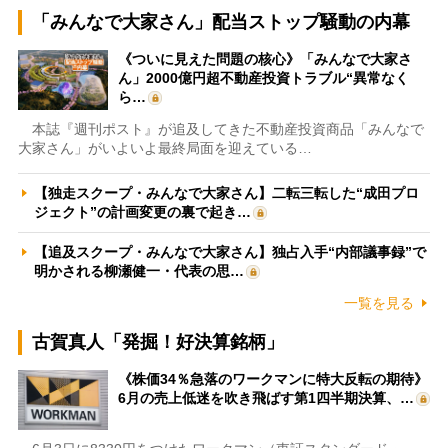
「みんなで大家さん」配当ストップ騒動の内幕
《ついに見えた問題の核心》「みんなで大家さ
ん」2000億円超不動産投資トラブル“異常なく
ら…
本誌『週刊ポスト』が追及してきた不動産投資商品「みんなで
大家さん」がいよいよ最終局面を迎えている…
【独走スクープ・みんなで大家さん】二転三転した“成田プロ
ジェクト”の計画変更の裏で起き…
【追及スクープ・みんなで大家さん】独占入手“内部議事録”で
明かされる柳瀬健一・代表の思…
一覧を見る
古賀真人「発掘！好決算銘柄」
《株価34％急落のワークマンに特大反転の期待》
6月の売上低迷を吹き飛ばす第1四半期決算、…