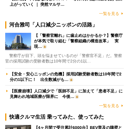
上がっていく ｜ 突然マルサ…
一覧を見る
河合雅司「人口減少ニッポンの活路」
【「警察官離れ」に歯止めはかかるか？】警察庁
が本気で取り組む「警察組織の構造改革」 実
現…
警察庁が目下、頭を悩ませているのが「警察官不足」だ。警察
官の採用試験の受験者数は10年間で2分の1以…
【安全・安心ニッポンの危機】採用試験受験者数は10年間で2
分の1以下に！ 出生数減がも…
【医療崩壊】人口減少で「医師不足」に加えて「患者不足」に
見舞われ地域医療が限界に 今後…
一覧を見る
快適クルマ生活 乗ってみた、使ってみた
【4ヶ月間で受注累計6000台】BEV普及の障壁と