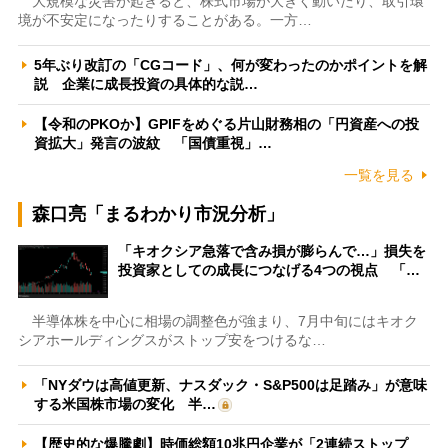
大規模な災害が起きると、株式市場が大きく動いたり、取引環
境が不安定になったりすることがある。一方…
5年ぶり改訂の「CGコード」、何が変わったのかポイントを解
説 企業に成長投資の具体的な説…
【令和のPKOか】GPIFをめぐる片山財務相の「円資産への投
資拡大」発言の波紋 「国債重視」…
一覧を見る
森口亮「まるわかり市況分析」
「キオクシア急落で含み損が膨らんで…」損失を
投資家としての成長につなげる4つの視点 「…
半導体株を中心に相場の調整色が強まり、7月中旬にはキオク
シアホールディングスがストップ安をつけるな…
「NYダウは高値更新、ナスダック・S&P500は足踏み」が意味
する米国株市場の変化 半…
【歴史的な爆騰劇】時価総額10兆円企業が「2連続ストップ