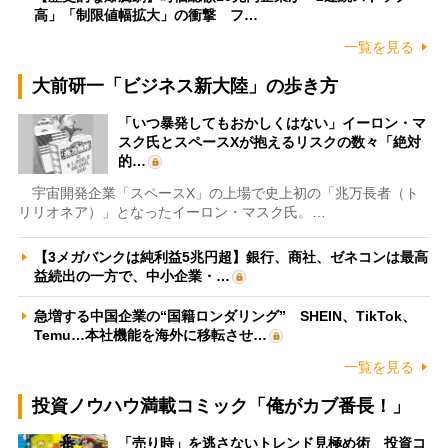
高」「制限値幅拡大」の衝撃 フ…
一覧を見る
大前研一「ビジネス新大陸」の歩き方
「いつ暴発してもおかしくはない」イーロン・マ
スク氏とスペースXが抱えるリスクの数々「絶対
的…
宇宙開発企業「スペースX」の上場で史上初の「兆万長者（ト
リリオネア）」となったイーロン・マスク氏。…
【3メガバンクは純利益5兆円超】銀行、商社、ゼネコンは最高
益続出の一方で、中小企業・…
急増する中国企業の“国籍ロンダリング” SHEIN、TikTok、
Temu…本社機能を海外に移転させ…
一覧を見る
投資ノウハウ満載コミック「俺がカブ番長！」
「売り時」を逃さないトレンド見極め術 投資コ