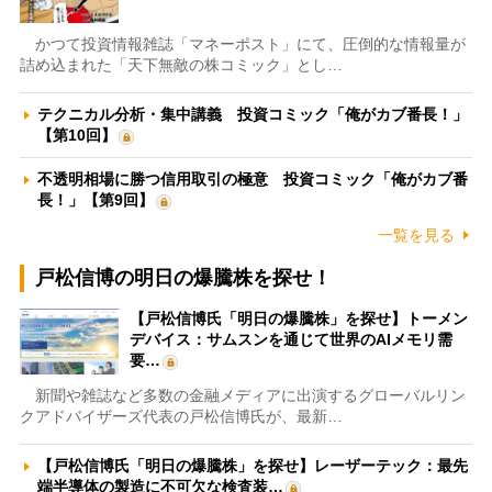
かつて投資情報雑誌「マネーポスト」にて、圧倒的な情報量が
詰め込まれた「天下無敵の株コミック」とし…
テクニカル分析・集中講義 投資コミック「俺がカブ番長！」
【第10回】
不透明相場に勝つ信用取引の極意 投資コミック「俺がカブ番
長！」【第9回】
一覧を見る
戸松信博の明日の爆騰株を探せ！
【戸松信博氏「明日の爆騰株」を探せ】トーメン
デバイス：サムスンを通じて世界のAIメモリ需
要…
新聞や雑誌など多数の金融メディアに出演するグローバルリン
クアドバイザーズ代表の戸松信博氏が、最新…
【戸松信博氏「明日の爆騰株」を探せ】レーザーテック：最先
端半導体の製造に不可欠な検査装…