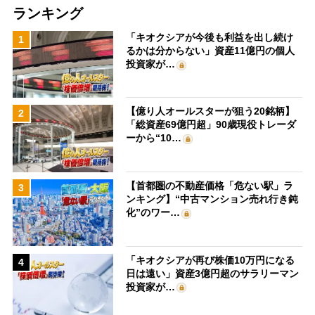
ランキング
「キオクシアが今後も利益を出し続け
1
るかは分からない」資産11億円の個人
投資家が…
【億り人オールスターが狙う20銘柄】
2
「総資産69億円超」90歳現役トレーダ
ーから“10…
【首都圏の不動産価格「危ない駅」ラ
3
ンキング】“中古マンション売れ行き鈍
化”のワー…
「キオクシアが再び株価10万円になる
4
日は遠い」資産3億円超のサラリーマン
投資家が…