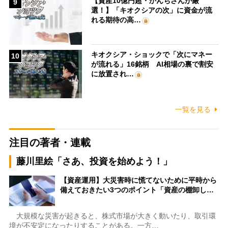
【資産10億円超・かんちさんが厳
9
選！】「キオクシアの次」に資金が流
れる期待の高…
キオクシア・ショックで「次にマネー
10
が流れる」16銘柄 AI相場の裏で割安
に放置され…
一覧を見る
注目の著者・連載
藤川里絵「さあ、投資を始めよう！」
【資産運用】大災害時に慌てないために平時から
備えておきたい3つのポイント「資産の棚卸し…
大規模な災害が起きると、株式市場が大きく動いたり、取引環
境が不安定になったりすることがある。一方…