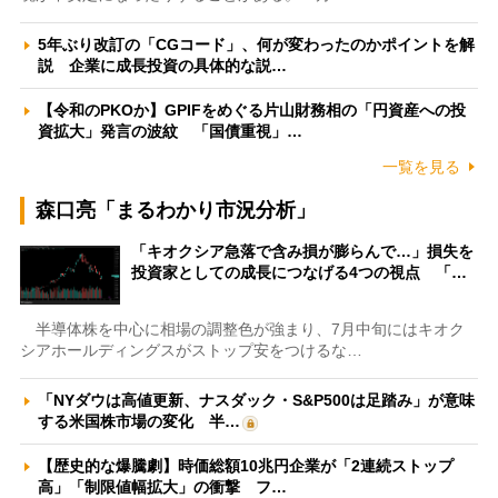
5年ぶり改訂の「CGコード」、何が変わったのかポイントを解
説 企業に成長投資の具体的な説…
【令和のPKOか】GPIFをめぐる片山財務相の「円資産への投
資拡大」発言の波紋 「国債重視」…
一覧を見る
森口亮「まるわかり市況分析」
「キオクシア急落で含み損が膨らんで…」損失を
投資家としての成長につなげる4つの視点 「…
半導体株を中心に相場の調整色が強まり、7月中旬にはキオク
シアホールディングスがストップ安をつけるな…
「NYダウは高値更新、ナスダック・S&P500は足踏み」が意味
する米国株市場の変化 半…
【歴史的な爆騰劇】時価総額10兆円企業が「2連続ストップ
高」「制限値幅拡大」の衝撃 フ…