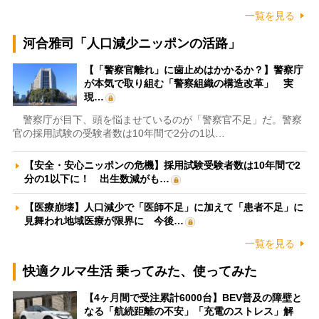
一覧を見る
河合雅司「人口減少ニッポンの活路」
【「警察官離れ」に歯止めはかかるか？】警察庁
が本気で取り組む「警察組織の構造改革」 実
現…
警察庁が目下、頭を悩ませているのが「警察官不足」だ。警察
官の採用試験の受験者数は10年間で2分の1以…
【安全・安心ニッポンの危機】採用試験受験者数は10年間で2
分の1以下に！ 出生数減がも…
【医療崩壊】人口減少で「医師不足」に加えて「患者不足」に
見舞われ地域医療が限界に 今後…
一覧を見る
快適クルマ生活 乗ってみた、使ってみた
【4ヶ月間で受注累計6000台】BEV普及の障壁と
なる「航続距離の不安」「充電のストレス」解