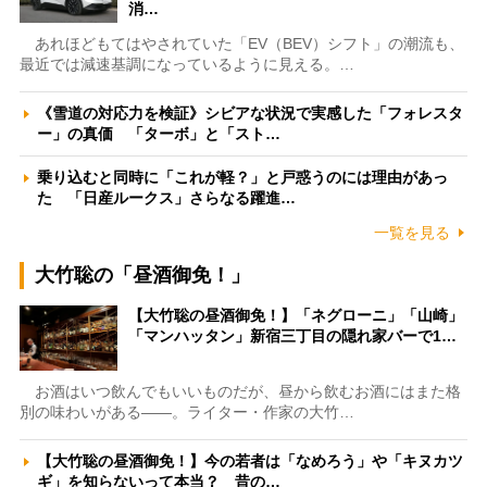
消…
あれほどもてはやされていた「EV（BEV）シフト」の潮流も、
最近では減速基調になっているように見える。…
《雪道の対応力を検証》シビアな状況で実感した「フォレスタ
ー」の真価 「ターボ」と「スト…
乗り込むと同時に「これが軽？」と戸惑うのには理由があっ
た 「日産ルークス」さらなる躍進…
一覧を見る
大竹聡の「昼酒御免！」
【大竹聡の昼酒御免！】「ネグローニ」「山崎」
「マンハッタン」新宿三丁目の隠れ家バーで1…
お酒はいつ飲んでもいいものだが、昼から飲むお酒にはまた格
別の味わいがある――。ライター・作家の大竹…
【大竹聡の昼酒御免！】今の若者は「なめろう」や「キヌカツ
ギ」を知らないって本当？ 昔の…