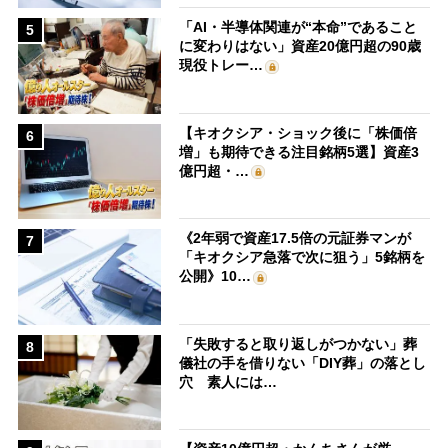
「AI・半導体関連が“本命”であること
5
に変わりはない」資産20億円超の90歳
現役トレー…
【キオクシア・ショック後に「株価倍
6
増」も期待できる注目銘柄5選】資産3
億円超・…
《2年弱で資産17.5倍の元証券マンが
7
「キオクシア急落で次に狙う」5銘柄を
公開》10…
「失敗すると取り返しがつかない」葬
8
儀社の手を借りない「DIY葬」の落とし
穴 素人には…