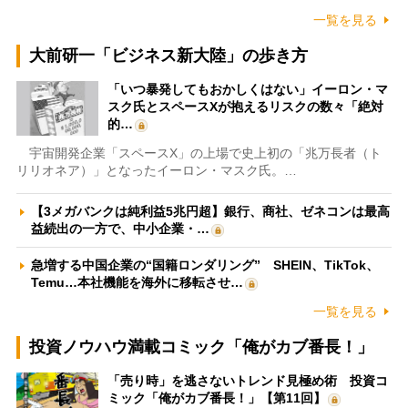
一覧を見る
大前研一「ビジネス新大陸」の歩き方
「いつ暴発してもおかしくはない」イーロン・マ
スク氏とスペースXが抱えるリスクの数々「絶対
的…
宇宙開発企業「スペースX」の上場で史上初の「兆万長者（ト
リリオネア）」となったイーロン・マスク氏。…
【3メガバンクは純利益5兆円超】銀行、商社、ゼネコンは最高
益続出の一方で、中小企業・…
急増する中国企業の“国籍ロンダリング” SHEIN、TikTok、
Temu…本社機能を海外に移転させ…
一覧を見る
投資ノウハウ満載コミック「俺がカブ番長！」
「売り時」を逃さないトレンド見極め術 投資コ
ミック「俺がカブ番長！」【第11回】