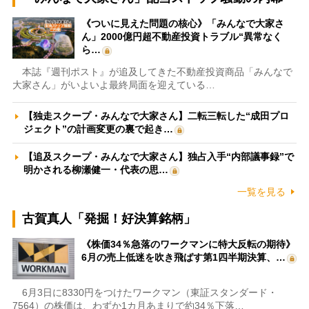
《ついに見えた問題の核心》「みんなで大家さ
ん」2000億円超不動産投資トラブル“異常なく
ら…
本誌『週刊ポスト』が追及してきた不動産投資商品「みんなで
大家さん」がいよいよ最終局面を迎えている…
【独走スクープ・みんなで大家さん】二転三転した“成田プロ
ジェクト”の計画変更の裏で起き…
【追及スクープ・みんなで大家さん】独占入手“内部議事録”で
明かされる柳瀬健一・代表の思…
一覧を見る
古賀真人「発掘！好決算銘柄」
《株価34％急落のワークマンに特大反転の期待》
6月の売上低迷を吹き飛ばす第1四半期決算、…
6月3日に8330円をつけたワークマン（東証スタンダード・
7564）の株価は、わずか1カ月あまりで約34％下落…