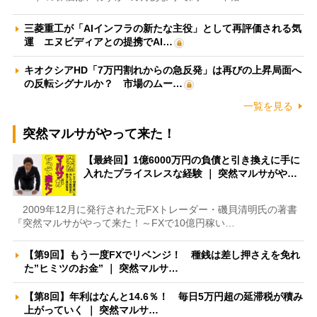
三菱重工が「AIインフラの新たな主役」として再評価される気
運 エヌビディアとの提携でAI…
キオクシアHD「7万円割れからの急反発」は再びの上昇局面へ
の反転シグナルか？ 市場のムー…
一覧を見る
突然マルサがやって来た！
【最終回】1億6000万円の負債と引き換えに手に
入れたプライスレスな経験 ｜ 突然マルサがや…
2009年12月に発行された元FXトレーダー・磯貝清明氏の著書
『突然マルサがやって来た！～FXで10億円稼い…
【第9回】もう一度FXでリベンジ！ 種銭は差し押さえを免れ
た”ヒミツのお金” ｜ 突然マルサ…
【第8回】年利はなんと14.6％！ 毎日5万円超の延滞税が積み
上がっていく ｜ 突然マルサ…