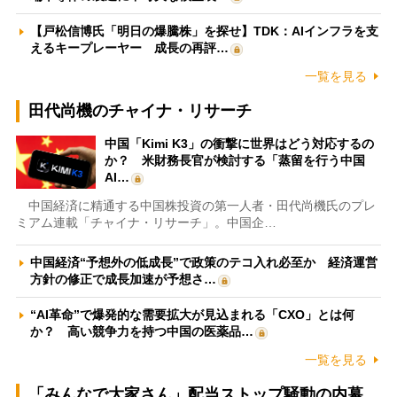
【戸松信博氏「明日の爆騰株」を探せ】TDK：AIインフラを支
えるキープレーヤー 成長の再評…
一覧を見る
田代尚機のチャイナ・リサーチ
中国「Kimi K3」の衝撃に世界はどう対応するの
か？ 米財務長官が検討する「蒸留を行う中国
AI…
中国経済に精通する中国株投資の第一人者・田代尚機氏のプレ
ミアム連載「チャイナ・リサーチ」。中国企…
中国経済“予想外の低成長”で政策のテコ入れ必至か 経済運営
方針の修正で成長加速が予想さ…
“AI革命”で爆発的な需要拡大が見込まれる「CXO」とは何
か？ 高い競争力を持つ中国の医薬品…
一覧を見る
「みんなで大家さん」配当ストップ騒動の内幕