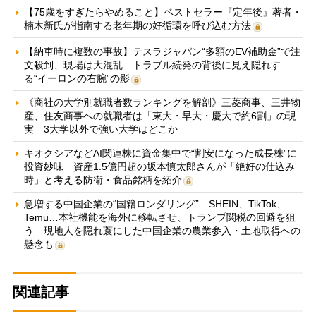
【75歳をすぎたらやめること】ベストセラー『定年後』著者・
楠木新氏が指南する老年期の好循環を呼び込む方法
【納車時に複数の事故】テスラジャパン“多額のEV補助金”で注
文殺到、現場は大混乱 トラブル続発の背後に見え隠れす
る“イーロンの右腕”の影
《商社の大学別就職者数ランキングを解剖》三菱商事、三井物
産、住友商事への就職者は「東大・早大・慶大で約6割」の現
実 3大学以外で強い大学はどこか
キオクシアなどAI関連株に資金集中で“割安になった成長株”に
投資妙味 資産1.5億円超の坂本慎太郎さんが「絶好の仕込み
時」と考える防衛・食品銘柄を紹介
急増する中国企業の“国籍ロンダリング” SHEIN、TikTok、
Temu…本社機能を海外に移転させ、トランプ関税の回避を狙
う 現地人を隠れ蓑にした中国企業の農業参入・土地取得への
懸念も
関連記事