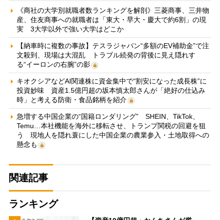
《商社の大学別就職者数ランキングを解剖》三菱商事、三井物
産、住友商事への就職者は「東大・早大・慶大で約6割」の現
実 3大学以外で強い大学はどこか
【納車時に複数の事故】テスラジャパン“多額のEV補助金”で注
文殺到、現場は大混乱 トラブル続発の背後に見え隠れす
る“イーロンの右腕”の影
キオクシアなどAI関連株に資金集中で“割安になった成長株”に
投資妙味 資産1.5億円超の坂本慎太郎さんが「絶好の仕込み
時」と考える防衛・食品銘柄を紹介
急増する中国企業の“国籍ロンダリング” SHEIN、TikTok、
Temu…本社機能を海外に移転させ、トランプ関税の回避を狙
う 現地人を隠れ蓑にした中国企業の農業参入・土地取得への
懸念も
関連記事
ランキング