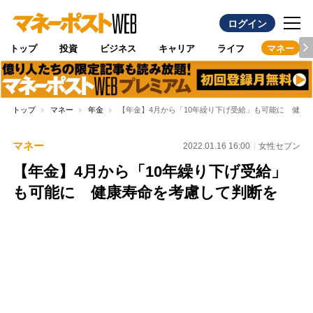
ログイン
トップ
投資
ビジネス
キャリア
ライフ
マネー
トップ
マネー
年金
【年金】4月から「10年繰り下げ受給」も可能に 健康
マネー
2022.01.16 16:00
女性セブン
【年金】4月から「10年繰り下げ受給」
も可能に 健康寿命を考慮して判断を
Loaded
:
100.00%
/
Unmute