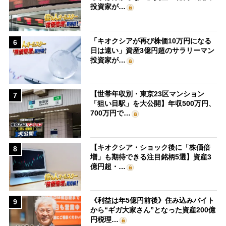
投資家が…
「キオクシアが再び株価10万円になる
6
日は遠い」資産3億円超のサラリーマン
投資家が…
【世帯年収別・東京23区マンション
7
「狙い目駅」を大公開】年収500万円、
700万円で…
【キオクシア・ショック後に「株価倍
8
増」も期待できる注目銘柄5選】資産3
億円超・…
《利益は年5億円前後》住み込みバイト
9
から“ギガ大家さん”となった資産200億
円税理…