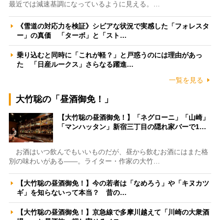
最近では減速基調になっているように見える。…
《雪道の対応力を検証》シビアな状況で実感した「フォレスタ
ー」の真価 「ターボ」と「スト…
乗り込むと同時に「これが軽？」と戸惑うのには理由があっ
た 「日産ルークス」さらなる躍進…
一覧を見る
大竹聡の「昼酒御免！」
【大竹聡の昼酒御免！】「ネグローニ」「山崎」
「マンハッタン」新宿三丁目の隠れ家バーで1…
お酒はいつ飲んでもいいものだが、昼から飲むお酒にはまた格
別の味わいがある――。ライター・作家の大竹…
【大竹聡の昼酒御免！】今の若者は「なめろう」や「キヌカツ
ギ」を知らないって本当？ 昔の…
【大竹聡の昼酒御免！】京急線で多摩川越えて「川崎の大衆酒