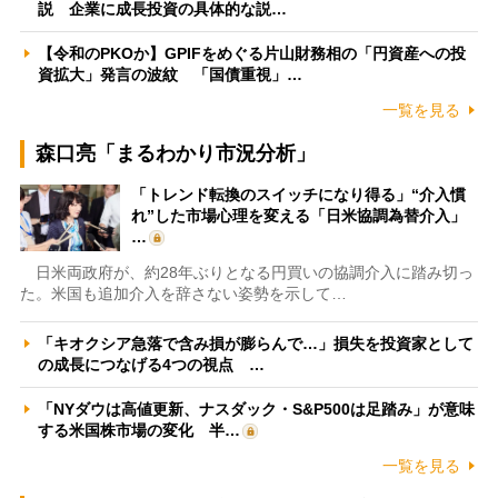
説 企業に成長投資の具体的な説…
【令和のPKOか】GPIFをめぐる片山財務相の「円資産への投
資拡大」発言の波紋 「国債重視」…
一覧を見る
森口亮「まるわかり市況分析」
「トレンド転換のスイッチになり得る」“介入慣
れ”した市場心理を変える「日米協調為替介入」
…
日米両政府が、約28年ぶりとなる円買いの協調介入に踏み切っ
た。米国も追加介入を辞さない姿勢を示して…
「キオクシア急落で含み損が膨らんで…」損失を投資家として
の成長につなげる4つの視点 …
「NYダウは高値更新、ナスダック・S&P500は足踏み」が意味
する米国株市場の変化 半…
一覧を見る