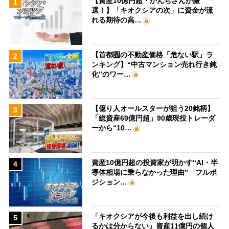
【資産10億円超・かんちさんが厳
1
選！】「キオクシアの次」に資金が流
れる期待の高…
【首都圏の不動産価格「危ない駅」ラ
2
ンキング】“中古マンション売れ行き鈍
化”のワー…
【億り人オールスターが狙う20銘柄】
3
「総資産69億円超」90歳現役トレーダ
ーから“10…
資産10億円超の投資家が明かす“AI・半
4
導体相場に乗らなかった理由” フルポ
ジション…
「キオクシアが今後も利益を出し続け
5
るかは分からない」資産11億円の個人