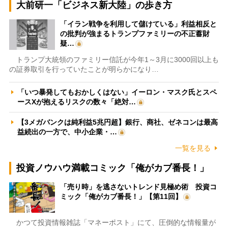
大前研一「ビジネス新大陸」の歩き方
「イラン戦争を利用して儲けている」利益相反と
の批判が強まるトランプファミリーの不正蓄財
疑…
トランプ大統領のファミリー信託が今年1～3月に3000回以上も
の証券取引を行っていたことが明らかになり…
「いつ暴発してもおかしくはない」イーロン・マスク氏とスペ
ースXが抱えるリスクの数々「絶対…
【3メガバンクは純利益5兆円超】銀行、商社、ゼネコンは最高
益続出の一方で、中小企業・…
一覧を見る
投資ノウハウ満載コミック「俺がカブ番長！」
「売り時」を逃さないトレンド見極め術 投資コ
ミック「俺がカブ番長！」【第11回】
かつて投資情報雑誌「マネーポスト」にて、圧倒的な情報量が