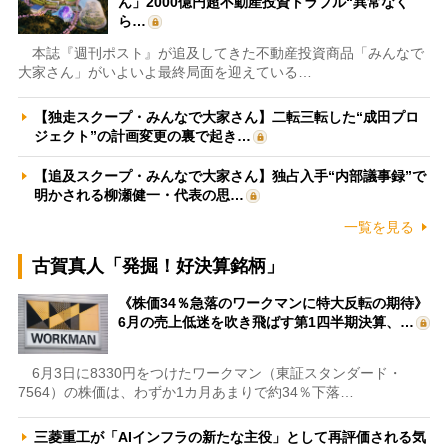
ん」2000億円超不動産投資トラブル“異常なく
ら…
本誌『週刊ポスト』が追及してきた不動産投資商品「みんなで
大家さん」がいよいよ最終局面を迎えている…
【独走スクープ・みんなで大家さん】二転三転した“成田プロ
ジェクト”の計画変更の裏で起き…
【追及スクープ・みんなで大家さん】独占入手“内部議事録”で
明かされる柳瀬健一・代表の思…
一覧を見る
古賀真人「発掘！好決算銘柄」
《株価34％急落のワークマンに特大反転の期待》
6月の売上低迷を吹き飛ばす第1四半期決算、…
6月3日に8330円をつけたワークマン（東証スタンダード・
7564）の株価は、わずか1カ月あまりで約34％下落…
三菱重工が「AIインフラの新たな主役」として再評価される気