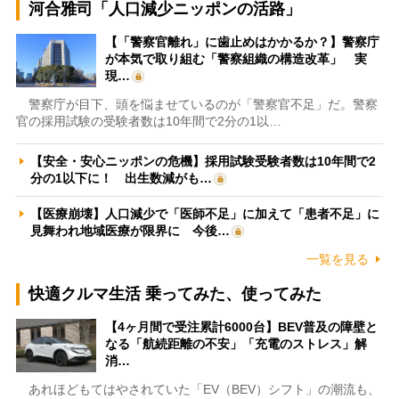
河合雅司「人口減少ニッポンの活路」
【「警察官離れ」に歯止めはかかるか？】警察庁
が本気で取り組む「警察組織の構造改革」 実
現…
警察庁が目下、頭を悩ませているのが「警察官不足」だ。警察
官の採用試験の受験者数は10年間で2分の1以…
【安全・安心ニッポンの危機】採用試験受験者数は10年間で2
分の1以下に！ 出生数減がも…
【医療崩壊】人口減少で「医師不足」に加えて「患者不足」に
見舞われ地域医療が限界に 今後…
一覧を見る
快適クルマ生活 乗ってみた、使ってみた
【4ヶ月間で受注累計6000台】BEV普及の障壁と
なる「航続距離の不安」「充電のストレス」解
消…
あれほどもてはやされていた「EV（BEV）シフト」の潮流も、