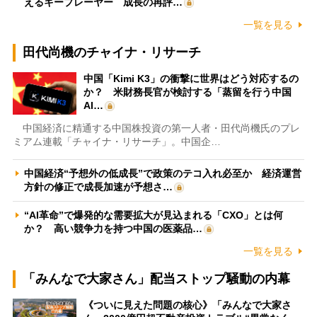
えるキープレーヤー 成長の再評…
一覧を見る
田代尚機のチャイナ・リサーチ
中国「Kimi K3」の衝撃に世界はどう対応するの
か？ 米財務長官が検討する「蒸留を行う中国
AI…
中国経済に精通する中国株投資の第一人者・田代尚機氏のプレ
ミアム連載「チャイナ・リサーチ」。中国企…
中国経済“予想外の低成長”で政策のテコ入れ必至か 経済運営
方針の修正で成長加速が予想さ…
“AI革命”で爆発的な需要拡大が見込まれる「CXO」とは何
か？ 高い競争力を持つ中国の医薬品…
一覧を見る
「みんなで大家さん」配当ストップ騒動の内幕
《ついに見えた問題の核心》「みんなで大家さ