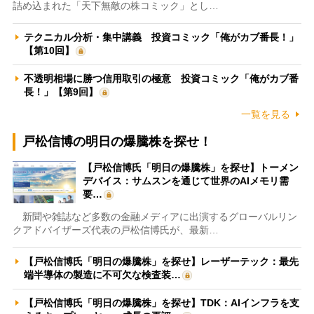
詰め込まれた「天下無敵の株コミック」とし…
テクニカル分析・集中講義 投資コミック「俺がカブ番長！」
【第10回】
不透明相場に勝つ信用取引の極意 投資コミック「俺がカブ番
長！」【第9回】
一覧を見る
戸松信博の明日の爆騰株を探せ！
【戸松信博氏「明日の爆騰株」を探せ】トーメン
デバイス：サムスンを通じて世界のAIメモリ需
要…
新聞や雑誌など多数の金融メディアに出演するグローバルリン
クアドバイザーズ代表の戸松信博氏が、最新…
【戸松信博氏「明日の爆騰株」を探せ】レーザーテック：最先
端半導体の製造に不可欠な検査装…
【戸松信博氏「明日の爆騰株」を探せ】TDK：AIインフラを支