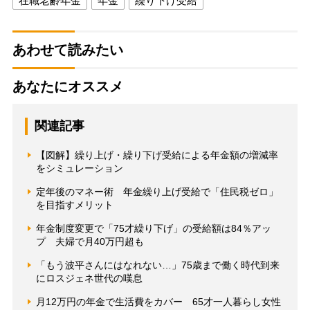
在職老齢年金
年金
繰り下げ受給
あわせて読みたい
あなたにオススメ
関連記事
【図解】繰り上げ・繰り下げ受給による年金額の増減率
をシミュレーション
定年後のマネー術 年金繰り上げ受給で「住民税ゼロ」
を目指すメリット
年金制度変更で「75才繰り下げ」の受給額は84％アッ
プ 夫婦で月40万円超も
「もう波平さんにはなれない…」75歳まで働く時代到来
にロスジェネ世代の嘆息
月12万円の年金で生活費をカバー 65才一人暮らし女性