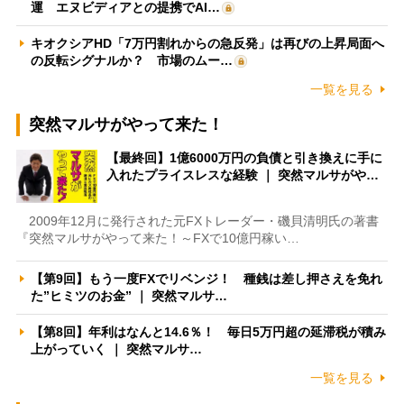
運 エヌビディアとの提携でAI…
キオクシアHD「7万円割れからの急反発」は再びの上昇局面へ
の反転シグナルか？ 市場のムー…
一覧を見る
突然マルサがやって来た！
【最終回】1億6000万円の負債と引き換えに手に
入れたプライスレスな経験 ｜ 突然マルサがや…
2009年12月に発行された元FXトレーダー・磯貝清明氏の著書
『突然マルサがやって来た！～FXで10億円稼い…
【第9回】もう一度FXでリベンジ！ 種銭は差し押さえを免れ
た”ヒミツのお金” ｜ 突然マルサ…
【第8回】年利はなんと14.6％！ 毎日5万円超の延滞税が積み
上がっていく ｜ 突然マルサ…
一覧を見る