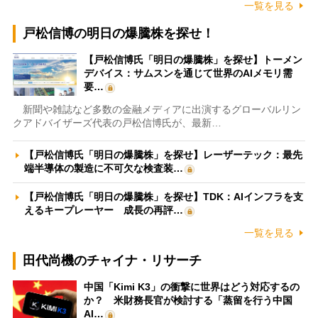
一覧を見る
戸松信博の明日の爆騰株を探せ！
【戸松信博氏「明日の爆騰株」を探せ】トーメン
デバイス：サムスンを通じて世界のAIメモリ需
要…
新聞や雑誌など多数の金融メディアに出演するグローバルリン
クアドバイザーズ代表の戸松信博氏が、最新…
【戸松信博氏「明日の爆騰株」を探せ】レーザーテック：最先
端半導体の製造に不可欠な検査装…
【戸松信博氏「明日の爆騰株」を探せ】TDK：AIインフラを支
えるキープレーヤー 成長の再評…
一覧を見る
田代尚機のチャイナ・リサーチ
中国「Kimi K3」の衝撃に世界はどう対応するの
か？ 米財務長官が検討する「蒸留を行う中国
AI…