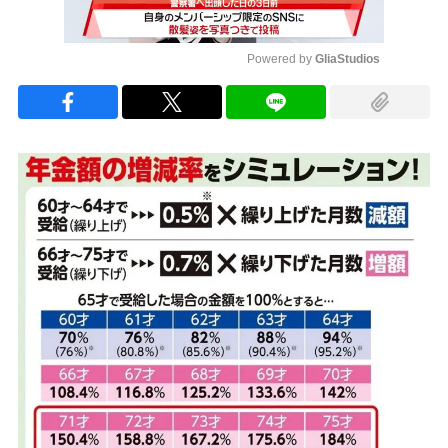
Powered by 
GliaStudios
Mute