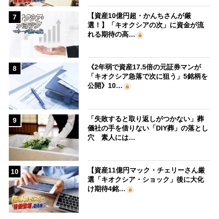
【資産10億円超・かんちさんが厳
7
選！】「キオクシアの次」に資金が流
れる期待の高…
《2年弱で資産17.5倍の元証券マンが
8
「キオクシア急落で次に狙う」5銘柄を
公開》10…
「失敗すると取り返しがつかない」葬
9
儀社の手を借りない「DIY葬」の落とし
穴 素人には…
【資産11億円マック・チェリーさん厳
10
選「キオクシア・ショック」後に大化
け期待4銘…