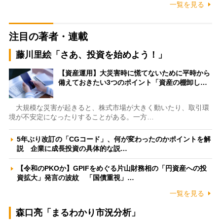
一覧を見る
注目の著者・連載
藤川里絵「さあ、投資を始めよう！」
【資産運用】大災害時に慌てないために平時から
備えておきたい3つのポイント「資産の棚卸し…
大規模な災害が起きると、株式市場が大きく動いたり、取引環
境が不安定になったりすることがある。一方…
5年ぶり改訂の「CGコード」、何が変わったのかポイントを解
説 企業に成長投資の具体的な説…
【令和のPKOか】GPIFをめぐる片山財務相の「円資産への投
資拡大」発言の波紋 「国債重視」…
一覧を見る
森口亮「まるわかり市況分析」