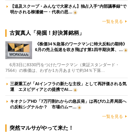
【追及スクープ・みんなで大家さん】独占入手“内部議事録”で
明かされる柳瀬健一・代表の思…
一覧を見る
古賀真人「発掘！好決算銘柄」
《株価34％急落のワークマンに特大反転の期待》
6月の売上低迷を吹き飛ばす第1四半期決算、…
6月3日に8330円をつけたワークマン（東証スタンダード・
7564）の株価は、わずか1カ月あまりで約34％下落…
三菱重工が「AIインフラの新たな主役」として再評価される気
運 エヌビディアとの提携でAI…
キオクシアHD「7万円割れからの急反発」は再びの上昇局面へ
の反転シグナルか？ 市場のムー…
一覧を見る
突然マルサがやって来た！