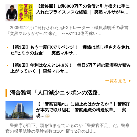
【最終回】1億6000万円の負債と引き換えに手に
入れたプライスレスな経験 ｜ 突然マルサがや…
2009年12月に発行された元FXトレーダー・磯貝清明氏の著書
『突然マルサがやって来た！～FXで10億円稼い…
【第9回】もう一度FXでリベンジ！ 種銭は差し押さえを免れ
た”ヒミツのお金” ｜ 突然マルサ…
【第8回】年利はなんと14.6％！ 毎日5万円超の延滞税が積み
上がっていく ｜ 突然マルサ…
一覧を見る
河合雅司「人口減少ニッポンの活路」
【「警察官離れ」に歯止めはかかるか？】警察庁
が本気で取り組む「警察組織の構造改革」 実
現…
警察庁が目下、頭を悩ませているのが「警察官不足」だ。警察
官の採用試験の受験者数は10年間で2分の1以…