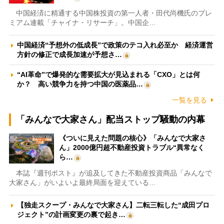
中国経済に精通する中国株投資の第一人者・田代尚機氏のプレ
ミアム連載「チャイナ・リサーチ」。中国企…
中国経済“予想外の低成長”で政策のテコ入れ必至か 経済運営
方針の修正で成長加速が予想さ…
“AI革命”で爆発的な需要拡大が見込まれる「CXO」とは何
か？ 高い競争力を持つ中国の医薬品…
一覧を見る
「みんなで大家さん」配当ストップ騒動の内幕
《ついに見えた問題の核心》「みんなで大家さ
ん」2000億円超不動産投資トラブル“異常なく
ら…
本誌『週刊ポスト』が追及してきた不動産投資商品「みんなで
大家さん」がいよいよ最終局面を迎えている…
【独走スクープ・みんなで大家さん】二転三転した“成田プロ
ジェクト”の計画変更の裏で起き…