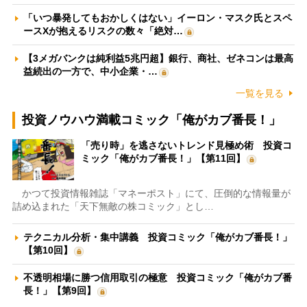
「いつ暴発してもおかしくはない」イーロン・マスク氏とスペ
ースXが抱えるリスクの数々「絶対…
【3メガバンクは純利益5兆円超】銀行、商社、ゼネコンは最高
益続出の一方で、中小企業・…
一覧を見る
投資ノウハウ満載コミック「俺がカブ番長！」
「売り時」を逃さないトレンド見極め術 投資コ
ミック「俺がカブ番長！」【第11回】
かつて投資情報雑誌「マネーポスト」にて、圧倒的な情報量が
詰め込まれた「天下無敵の株コミック」とし…
テクニカル分析・集中講義 投資コミック「俺がカブ番長！」
【第10回】
不透明相場に勝つ信用取引の極意 投資コミック「俺がカブ番
長！」【第9回】