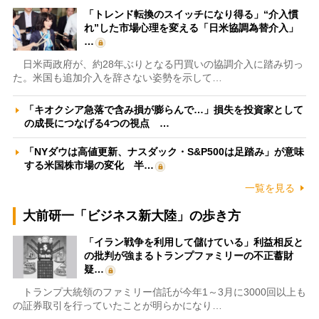
「トレンド転換のスイッチになり得る」“介入慣
れ”した市場心理を変える「日米協調為替介入」
…
日米両政府が、約28年ぶりとなる円買いの協調介入に踏み切っ
た。米国も追加介入を辞さない姿勢を示して…
「キオクシア急落で含み損が膨らんで…」損失を投資家として
の成長につなげる4つの視点 …
「NYダウは高値更新、ナスダック・S&P500は足踏み」が意味
する米国株市場の変化 半…
一覧を見る
大前研一「ビジネス新大陸」の歩き方
「イラン戦争を利用して儲けている」利益相反と
の批判が強まるトランプファミリーの不正蓄財
疑…
トランプ大統領のファミリー信託が今年1～3月に3000回以上も
の証券取引を行っていたことが明らかになり…