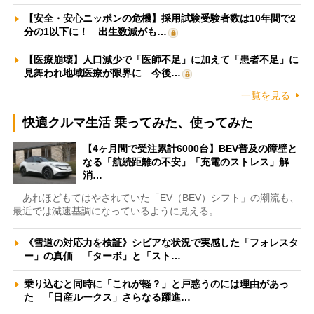
【安全・安心ニッポンの危機】採用試験受験者数は10年間で2
分の1以下に！ 出生数減がも…
【医療崩壊】人口減少で「医師不足」に加えて「患者不足」に
見舞われ地域医療が限界に 今後…
一覧を見る
快適クルマ生活 乗ってみた、使ってみた
【4ヶ月間で受注累計6000台】BEV普及の障壁と
なる「航続距離の不安」「充電のストレス」解
消…
あれほどもてはやされていた「EV（BEV）シフト」の潮流も、
最近では減速基調になっているように見える。…
《雪道の対応力を検証》シビアな状況で実感した「フォレスタ
ー」の真価 「ターボ」と「スト…
乗り込むと同時に「これが軽？」と戸惑うのには理由があっ
た 「日産ルークス」さらなる躍進…