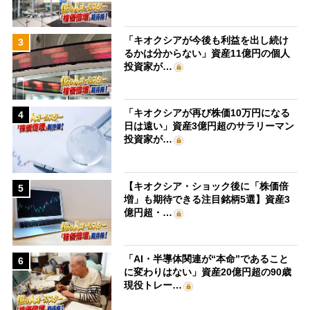
「キオクシアが今後も利益を出し続け
3
るかは分からない」資産11億円の個人
投資家が…
「キオクシアが再び株価10万円になる
4
日は遠い」資産3億円超のサラリーマン
投資家が…
【キオクシア・ショック後に「株価倍
5
増」も期待できる注目銘柄5選】資産3
億円超・…
「AI・半導体関連が“本命”であること
6
に変わりはない」資産20億円超の90歳
現役トレー…