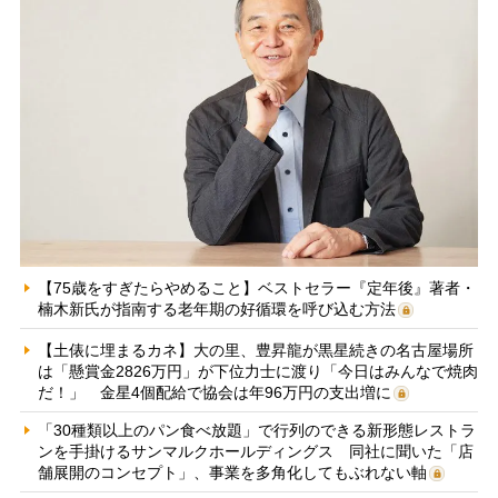
【75歳をすぎたらやめること】ベストセラー『定年後』著者・
楠木新氏が指南する老年期の好循環を呼び込む方法
【土俵に埋まるカネ】大の里、豊昇龍が黒星続きの名古屋場所
は「懸賞金2826万円」が下位力士に渡り「今日はみんなで焼肉
だ！」 金星4個配給で協会は年96万円の支出増に
「30種類以上のパン食べ放題」で行列のできる新形態レストラ
ンを手掛けるサンマルクホールディングス 同社に聞いた「店
舗展開のコンセプト」、事業を多角化してもぶれない軸