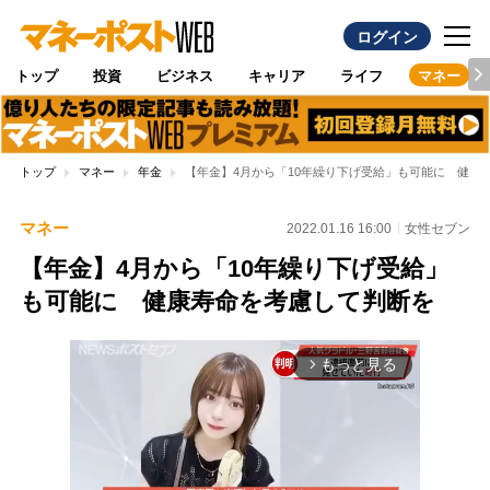
ログイン
トップ
投資
ビジネス
キャリア
ライフ
マネー
トップ
マネー
年金
【年金】4月から「10年繰り下げ受給」も可能に 健康
マネー
2022.01.16 16:00
女性セブン
【年金】4月から「10年繰り下げ受給」
も可能に 健康寿命を考慮して判断を
もっと見る
arrow_forward_ios