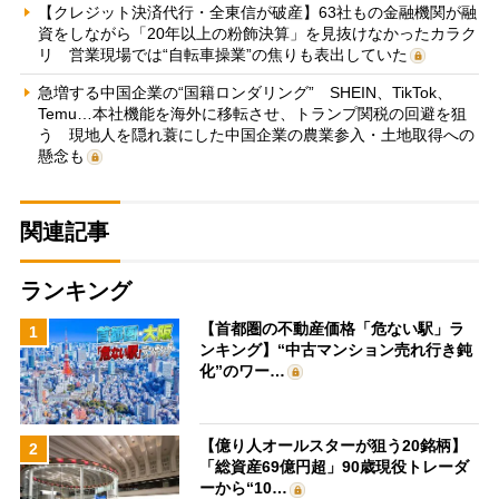
【クレジット決済代行・全東信が破産】63社もの金融機関が融
資をしながら「20年以上の粉飾決算」を見抜けなかったカラク
リ 営業現場では“自転車操業”の焦りも表出していた
急増する中国企業の“国籍ロンダリング” SHEIN、TikTok、
Temu…本社機能を海外に移転させ、トランプ関税の回避を狙
う 現地人を隠れ蓑にした中国企業の農業参入・土地取得への
懸念も
関連記事
ランキング
【首都圏の不動産価格「危ない駅」ラ
1
ンキング】“中古マンション売れ行き鈍
化”のワー…
【億り人オールスターが狙う20銘柄】
2
「総資産69億円超」90歳現役トレーダ
ーから“10…