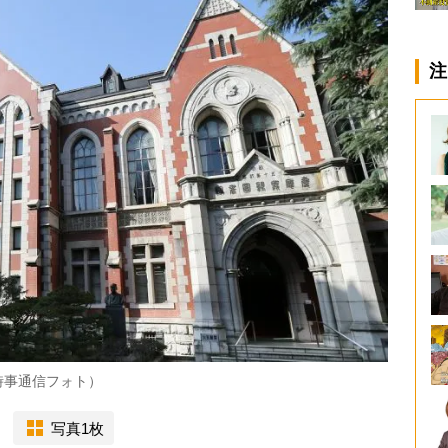
注
時事通信フォト）
写真1枚