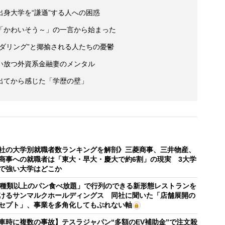
身大学を“謙遜”する人への困惑
「かわいそう～」の一言から始まった
ダリング”と揶揄される人たちの憂鬱
い放つ外資系金融妻のメンタル
出てから感じた「学歴の壁」
社の大学別就職者数ランキングを解剖》三菱商事、三井物産、
商事への就職者は「東大・早大・慶大で約6割」の現実 3大学
で強い大学はどこか
0種類以上のパン食べ放題」で行列のできる新形態レストランを
けるサンマルクホールディングス 同社に聞いた「店舗展開の
セプト」、事業を多角化してもぶれない軸
車時に複数の事故】テスラジャパン“多額のEV補助金”で注文殺