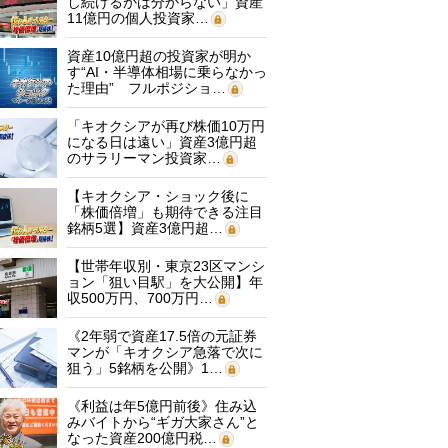
し続けるかは分からない」資産
11億円の個人投資家…
資産10億円超の投資家が明か
す“AI・半導体相場に乗らなかっ
た理由” フルポジショ…
「キオクシアが再び株価10万円
になる日は遠い」資産3億円超
のサラリーマン投資家…
【キオクシア・ショック後に
「株価倍増」も期待できる注目
銘柄5選】資産3億円超…
【世帯年収別・東京23区マンシ
ョン「狙い目駅」を大公開】年
収500万円、700万円…
《2年弱で資産17.5倍の元証券
マンが「キオクシア急落で次に
狙う」5銘柄を公開》1…
《利益は年5億円前後》住み込
みバイトから“ギガ大家さん”と
なった資産200億円税…