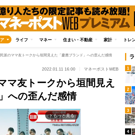
ア
ライフ
マネー
住まい・不動産
家計
トレ
民派のママ友トークから垣間見えた「慶應ブランド」への歪んだ感情
ラ
1
2022.01.11 16:00
マネーポストWEB
ママ友トークから垣間見え
2
」への歪んだ感情
3
もっと見る
arrow_forward_ios
4