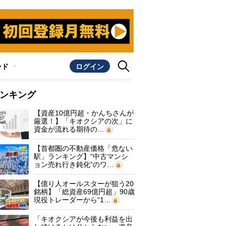
ンド
ログイン
ンキング
【資産10億円超・かんちさんが
厳選！】「キオクシアの次」に
資金が流れる期待の…
【首都圏の不動産価格「危ない
駅」ランキング】“中古マンシ
ョン売れ行き鈍化”のワ…
【億り人オールスターが狙う20
銘柄】「総資産69億円超」90歳
現役トレーダーから“1…
「キオクシアが今後も利益を出