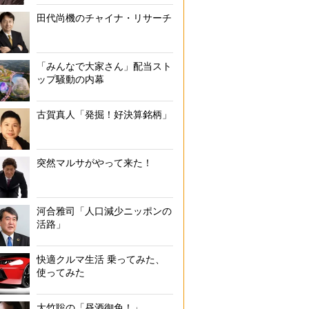
田代尚機のチャイナ・リサーチ
「みんなで大家さん」配当スト
ップ騒動の内幕
古賀真人「発掘！好決算銘柄」
突然マルサがやって来た！
河合雅司「人口減少ニッポンの
活路」
快適クルマ生活 乗ってみた、
使ってみた
大竹聡の「昼酒御免！」