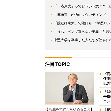
「一応東大」ってどういう意味？ 出
「麻布妻」恐怖のマウンティング 
「院だけ東大」で陰口も…“学歴ロン
「うち、ベンツ乗らない主義」と言
中堅大学を卒業した人たちが社会に
注目TOPIC
《商
住友
以外
「3
手掛
コン
【75歳をすぎたらやめること】
【納