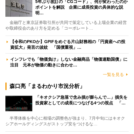
5年ぶり改訂の「CGコード」、何が変わったのか
ポイントを解説 企業に成長投資の具体的な説
明…
金融庁と東京証券取引所が共同で策定している上場企業の経営
や取締役会のあり方を定める「コーポレート…
【令和のPKOか】GPIFをめぐる片山財務相の「円資産への投
資拡大」発言の波紋 「国債重視」…
インフレでも「物価負け」しない金融商品「物価連動国債」に
注目 元本が物価の動きに合わせ…
一覧を見る
森口亮「まるわかり市況分析」
「キオクシア急落で含み損が膨らんで…」損失を
投資家としての成長につなげる4つの視点 「…
半導体株を中心に相場の調整色が強まり、7月中旬にはキオク
シアホールディングスがストップ安をつけるな…