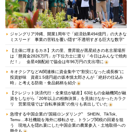
ジャングリア沖縄、開業1周年で「経済効果494億円」の大きな
ミスリード 事業の苦戦を覆い隠す“不透明すぎる巨大な数字”
【土俵に埋まるカネ】大の里、豊昇龍が黒星続きの名古屋場所
は「懸賞金2826万円」が下位力士に渡り「今日はみんなで焼肉
だ！」 金星4個配給で協会は年96万円の支出増に
キオクシアなどAI関連株に資金集中で“割安になった成長株”に
投資妙味 資産1.5億円超の坂本慎太郎さんが「絶好の仕込み
時」と考える防衛・食品銘柄を紹介
【クレジット決済代行・全東信が破産】63社もの金融機関が融
資をしながら「20年以上の粉飾決算」を見抜けなかったカラク
リ 営業現場では“自転車操業”の焦りも表出していた
急増する中国企業の“国籍ロンダリング” SHEIN、TikTok、
Temu…本社機能を海外に移転させ、トランプ関税の回避を狙
う 現地人を隠れ蓑にした中国企業の農業参入・土地取得への
懸念も