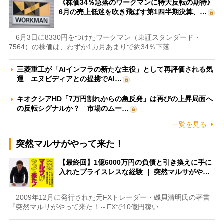
《株価34％急落のワークマンに特大反転の期待》
6月の売上低迷を吹き飛ばす第1四半期決算、…
6月3日に8330円をつけたワークマン（東証スタンダード・
7564）の株価は、わずか1カ月あまりで約34％下落…
三菱重工が「AIインフラの新たな主役」として再評価される気
運 エヌビディアとの提携でAI…
キオクシアHD「7万円割れからの急反発」は再びの上昇局面へ
の反転シグナルか？ 市場のムー…
一覧を見る
突然マルサがやって来た！
【最終回】1億6000万円の負債と引き換えに手に
入れたプライスレスな経験 ｜ 突然マルサがや…
2009年12月に発行された元FXトレーダー・磯貝清明氏の著書
『突然マルサがやって来た！～FXで10億円稼い…