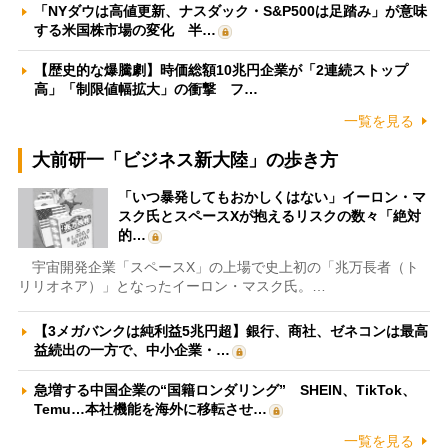
「NYダウは高値更新、ナスダック・S&P500は足踏み」が意味
する米国株市場の変化 半…
【歴史的な爆騰劇】時価総額10兆円企業が「2連続ストップ
高」「制限値幅拡大」の衝撃 フ…
一覧を見る
大前研一「ビジネス新大陸」の歩き方
「いつ暴発してもおかしくはない」イーロン・マ
スク氏とスペースXが抱えるリスクの数々「絶対
的…
宇宙開発企業「スペースX」の上場で史上初の「兆万長者（ト
リリオネア）」となったイーロン・マスク氏。…
【3メガバンクは純利益5兆円超】銀行、商社、ゼネコンは最高
益続出の一方で、中小企業・…
急増する中国企業の“国籍ロンダリング” SHEIN、TikTok、
Temu…本社機能を海外に移転させ…
一覧を見る