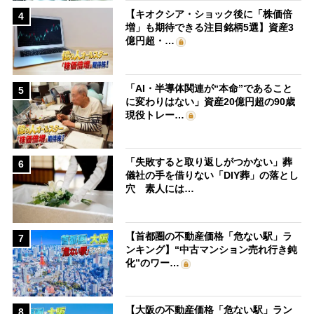
【キオクシア・ショック後に「株価倍
4
増」も期待できる注目銘柄5選】資産3
億円超・…
「AI・半導体関連が“本命”であること
5
に変わりはない」資産20億円超の90歳
現役トレー…
「失敗すると取り返しがつかない」葬
6
儀社の手を借りない「DIY葬」の落とし
穴 素人には…
【首都圏の不動産価格「危ない駅」ラ
7
ンキング】“中古マンション売れ行き鈍
化”のワー…
【大阪の不動産価格「危ない駅」ラン
8