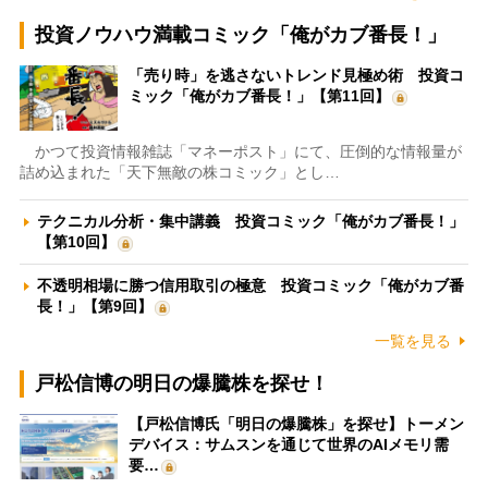
投資ノウハウ満載コミック「俺がカブ番長！」
「売り時」を逃さないトレンド見極め術 投資コ
ミック「俺がカブ番長！」【第11回】
かつて投資情報雑誌「マネーポスト」にて、圧倒的な情報量が
詰め込まれた「天下無敵の株コミック」とし…
テクニカル分析・集中講義 投資コミック「俺がカブ番長！」
【第10回】
不透明相場に勝つ信用取引の極意 投資コミック「俺がカブ番
長！」【第9回】
一覧を見る
戸松信博の明日の爆騰株を探せ！
【戸松信博氏「明日の爆騰株」を探せ】トーメン
デバイス：サムスンを通じて世界のAIメモリ需
要…