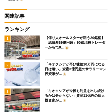
関連記事
ランキング
【億り人オールスターが狙う20銘柄】
1
「総資産69億円超」90歳現役トレーダ
ーから“10…
「キオクシアが再び株価10万円になる
2
日は遠い」資産3億円超のサラリーマン
投資家が…
「キオクシアが今後も利益を出し続け
3
るかは分からない」資産11億円の個人
投資家が…