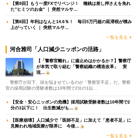
【第9回】もう一度FXでリベンジ！ 種銭は差し押さえを免れ
た”ヒミツのお金” ｜ 突然マルサ…
【第8回】年利はなんと14.6％！ 毎日5万円超の延滞税が積み
上がっていく ｜ 突然マルサ…
一覧を見る
河合雅司「人口減少ニッポンの活路」
【「警察官離れ」に歯止めはかかるか？】警察庁
が本気で取り組む「警察組織の構造改革」 実
現…
警察庁が目下、頭を悩ませているのが「警察官不足」だ。警察
官の採用試験の受験者数は10年間で2分の1以…
【安全・安心ニッポンの危機】採用試験受験者数は10年間で2
分の1以下に！ 出生数減がも…
【医療崩壊】人口減少で「医師不足」に加えて「患者不足」に
見舞われ地域医療が限界に 今後…
一覧を見る