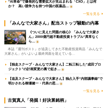
“AI革命”で爆発的な需要拡大が見込まれる「CXO」とは何
か？ 高い競争力を持つ中国の医薬品…
一覧を見る
「みんなで大家さん」配当ストップ騒動の内幕
《ついに見えた問題の核心》「みんなで大家さ
ん」2000億円超不動産投資トラブル“異常なく
ら…
本誌『週刊ポスト』が追及してきた不動産投資商品「みんなで
大家さん」がいよいよ最終局面を迎えている…
【独走スクープ・みんなで大家さん】二転三転した“成田プロ
ジェクト”の計画変更の裏で起き…
【追及スクープ・みんなで大家さん】独占入手“内部議事録”で
明かされる柳瀬健一・代表の思…
一覧を見る
古賀真人「発掘！好決算銘柄」