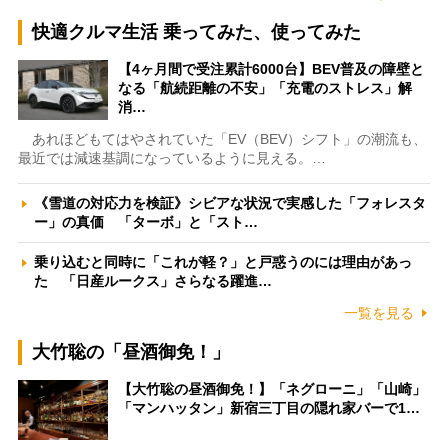
快適クルマ生活 乗ってみた、使ってみた
【4ヶ月間で受注累計6000台】BEV普及の障壁と
なる「航続距離の不安」「充電のストレス」解
消…
あれほどもてはやされていた「EV（BEV）シフト」の潮流も、
最近では減速基調になっているように見える。…
《雪道の対応力を検証》シビアな状況で実感した「フォレスタ
ー」の真価 「ターボ」と「スト…
乗り込むと同時に「これが軽？」と戸惑うのには理由があっ
た 「日産ルークス」さらなる躍進…
一覧を見る
大竹聡の「昼酒御免！」
【大竹聡の昼酒御免！】「ネグローニ」「山崎」
「マンハッタン」新宿三丁目の隠れ家バーで1…