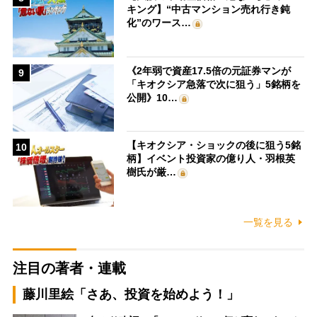
キング】“中古マンション売れ行き鈍
化”のワース…
《2年弱で資産17.5倍の元証券マンが
9
「キオクシア急落で次に狙う」5銘柄を
公開》10…
【キオクシア・ショックの後に狙う5銘
10
柄】イベント投資家の億り人・羽根英
樹氏が厳…
一覧を見る
注目の著者・連載
藤川里絵「さあ、投資を始めよう！」