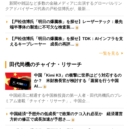
新聞や雑誌など多数の金融メディアに出演するグローバルリン
クアドバイザーズ代表の戸松信博氏が、最新…
【戸松信博氏「明日の爆騰株」を探せ】レーザーテック：最先
端半導体の製造に不可欠な検査装…
【戸松信博氏「明日の爆騰株」を探せ】TDK：AIインフラを支
えるキープレーヤー 成長の再評…
一覧を見る
田代尚機のチャイナ・リサーチ
中国「Kimi K3」の衝撃に世界はどう対応するの
か？ 米財務長官が検討する「蒸留を行う中国
AI…
中国経済に精通する中国株投資の第一人者・田代尚機氏のプレ
ミアム連載「チャイナ・リサーチ」。中国企…
中国経済“予想外の低成長”で政策のテコ入れ必至か 経済運営
方針の修正で成長加速が予想さ…