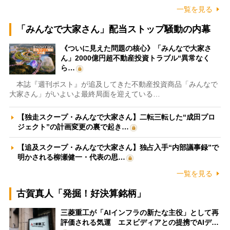
一覧を見る
「みんなで大家さん」配当ストップ騒動の内幕
《ついに見えた問題の核心》「みんなで大家さ
ん」2000億円超不動産投資トラブル“異常なく
ら…
本誌『週刊ポスト』が追及してきた不動産投資商品「みんなで
大家さん」がいよいよ最終局面を迎えている…
【独走スクープ・みんなで大家さん】二転三転した“成田プロ
ジェクト”の計画変更の裏で起き…
【追及スクープ・みんなで大家さん】独占入手“内部議事録”で
明かされる柳瀬健一・代表の思…
一覧を見る
古賀真人「発掘！好決算銘柄」
三菱重工が「AIインフラの新たな主役」として再
評価される気運 エヌビディアとの提携でAIデ…