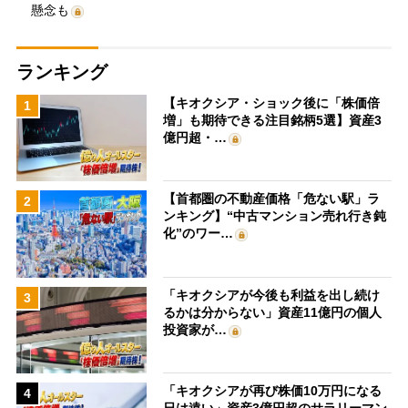
懸念も
ランキング
【キオクシア・ショック後に「株価倍
1
増」も期待できる注目銘柄5選】資産3
億円超・…
【首都圏の不動産価格「危ない駅」ラ
2
ンキング】“中古マンション売れ行き鈍
化”のワー…
「キオクシアが今後も利益を出し続け
3
るかは分からない」資産11億円の個人
投資家が…
「キオクシアが再び株価10万円になる
4