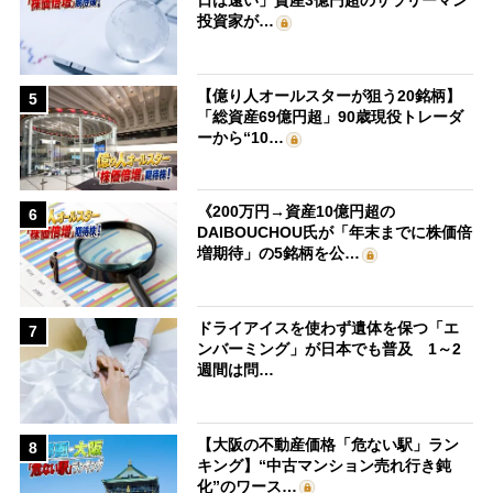
日は遠い」資産3億円超のサラリーマン
投資家が…
【億り人オールスターが狙う20銘柄】
5
「総資産69億円超」90歳現役トレーダ
ーから“10…
《200万円→資産10億円超の
6
DAIBOUCHOU氏が「年末までに株価倍
増期待」の5銘柄を公…
ドライアイスを使わず遺体を保つ「エ
7
ンバーミング」が日本でも普及 1～2
週間は問…
【大阪の不動産価格「危ない駅」ラン
8
キング】“中古マンション売れ行き鈍
化”のワース…