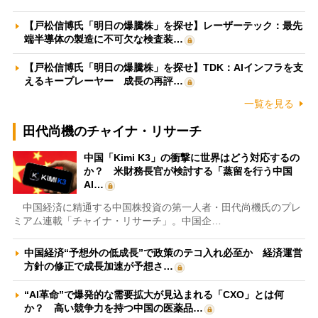
【戸松信博氏「明日の爆騰株」を探せ】レーザーテック：最先
端半導体の製造に不可欠な検査装…
【戸松信博氏「明日の爆騰株」を探せ】TDK：AIインフラを支
えるキープレーヤー 成長の再評…
一覧を見る
田代尚機のチャイナ・リサーチ
中国「Kimi K3」の衝撃に世界はどう対応するの
か？ 米財務長官が検討する「蒸留を行う中国
AI…
中国経済に精通する中国株投資の第一人者・田代尚機氏のプレ
ミアム連載「チャイナ・リサーチ」。中国企…
中国経済“予想外の低成長”で政策のテコ入れ必至か 経済運営
方針の修正で成長加速が予想さ…
“AI革命”で爆発的な需要拡大が見込まれる「CXO」とは何
か？ 高い競争力を持つ中国の医薬品…