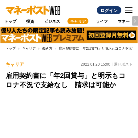
ログイン
トップ
投資
ビジネス
キャリア
ライフ
マネー
トップ
キャリア
働き方
雇用契約書に「年2回賞与」と明示もコロナ不況で
キャリア
2022.01.20 15:00
週刊ポスト
雇用契約書に「年2回賞与」と明示もコ
ロナ不況で支給なし 請求は可能か
Loaded
:
96.70%
/
Unmute