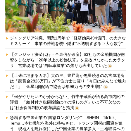
ジャングリア沖縄、開業1周年で「経済効果494億円」の大きな
ミスリード 事業の苦戦を覆い隠す“不透明すぎる巨大な数字”
【クレジット決済代行・全東信が破産】63社もの金融機関が融
資をしながら「20年以上の粉飾決算」を見抜けなかったカラク
リ 営業現場では“自転車操業”の焦りも表出していた
【土俵に埋まるカネ】大の里、豊昇龍が黒星続きの名古屋場所
は「懸賞金2826万円」が下位力士に渡り「今日はみんなで焼肉
だ！」 金星4個配給で協会は年96万円の支出増に
「何がやりたいのか分からない」竹中平蔵氏が語る高市内閣の
評価 「給付付き税額控除はその場しのぎ」いま不可欠なの
は“社会保障制度の改革議論”と指摘
急増する中国企業の“国籍ロンダリング” SHEIN、TikTok、
Temu…本社機能を海外に移転させ、トランプ関税の回避を狙
う 現地人を隠れ蓑にした中国企業の農業参入・土地取得への