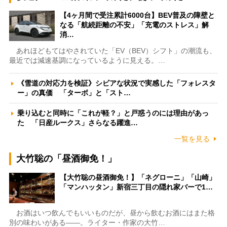
【4ヶ月間で受注累計6000台】BEV普及の障壁と
なる「航続距離の不安」「充電のストレス」解
消…
あれほどもてはやされていた「EV（BEV）シフト」の潮流も、
最近では減速基調になっているように見える。…
《雪道の対応力を検証》シビアな状況で実感した「フォレスタ
ー」の真価 「ターボ」と「スト…
乗り込むと同時に「これが軽？」と戸惑うのには理由があっ
た 「日産ルークス」さらなる躍進…
一覧を見る
大竹聡の「昼酒御免！」
【大竹聡の昼酒御免！】「ネグローニ」「山崎」
「マンハッタン」新宿三丁目の隠れ家バーで1…
お酒はいつ飲んでもいいものだが、昼から飲むお酒にはまた格
別の味わいがある――。ライター・作家の大竹…