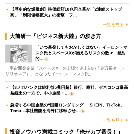
【歴史的な爆騰劇】時価総額10兆円企業が「2連続ストップ
高」「制限値幅拡大」の衝撃 フ…
一覧を見る
大前研一「ビジネス新大陸」の歩き方
「いつ暴発してもおかしくはない」イーロン・マ
スク氏とスペースXが抱えるリスクの数々「絶対
的…
宇宙開発企業「スペースX」の上場で史上初の「兆万長者（ト
リリオネア）」となったイーロン・マスク氏。…
【3メガバンクは純利益5兆円超】銀行、商社、ゼネコンは最高
益続出の一方で、中小企業・…
急増する中国企業の“国籍ロンダリング” SHEIN、TikTok、
Temu…本社機能を海外に移転させ…
一覧を見る
投資ノウハウ満載コミック「俺がカブ番長！」