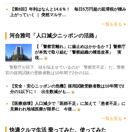
【第8回】年利はなんと14.6％！ 毎日5万円超の延滞税が積み
上がっていく ｜ 突然マルサ…
一覧を見る
河合雅司「人口減少ニッポンの活路」
【「警察官離れ」に歯止めはかかるか？】警察庁
が本気で取り組む「警察組織の構造改革」 実
現…
警察庁が目下、頭を悩ませているのが「警察官不足」だ。警察
官の採用試験の受験者数は10年間で2分の1以…
【安全・安心ニッポンの危機】採用試験受験者数は10年間で2
分の1以下に！ 出生数減がも…
【医療崩壊】人口減少で「医師不足」に加えて「患者不足」に
見舞われ地域医療が限界に 今後…
一覧を見る
快適クルマ生活 乗ってみた、使ってみた