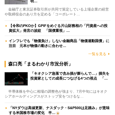
明…
金融庁と東京証券取引所が共同で策定している上場企業の経営
や取締役会のあり方を定める「コーポレート…
【令和のPKOか】GPIFをめぐる片山財務相の「円資産への投
資拡大」発言の波紋 「国債重視」…
インフレでも「物価負け」しない金融商品「物価連動国債」に
注目 元本が物価の動きに合わせ…
一覧を見る
森口亮「まるわかり市況分析」
「キオクシア急落で含み損が膨らんで…」損失を
投資家としての成長につなげる4つの視点 「…
半導体株を中心に相場の調整色が強まり、7月中旬にはキオク
シアホールディングスがストップ安をつけるな…
「NYダウは高値更新、ナスダック・S&P500は足踏み」が意味
する米国株市場の変化 半…