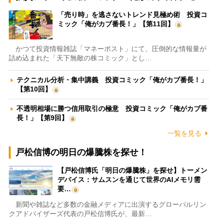
「売り時」を逃さないトレンド見極め術 投資コ
ミック「俺がカブ番長！」【第11回】
かつて投資情報雑誌「マネーポスト」にて、圧倒的な情報量が
詰め込まれた「天下無敵の株コミック」とし…
テクニカル分析・集中講義 投資コミック「俺がカブ番長！」
【第10回】
不透明相場に勝つ信用取引の極意 投資コミック「俺がカブ番
長！」【第9回】
一覧を見る
戸松信博の明日の爆騰株を探せ！
【戸松信博氏「明日の爆騰株」を探せ】トーメン
デバイス：サムスンを通じて世界のAIメモリ需
要…
新聞や雑誌など多数の金融メディアに出演するグローバルリン
クアドバイザーズ代表の戸松信博氏が、最新…