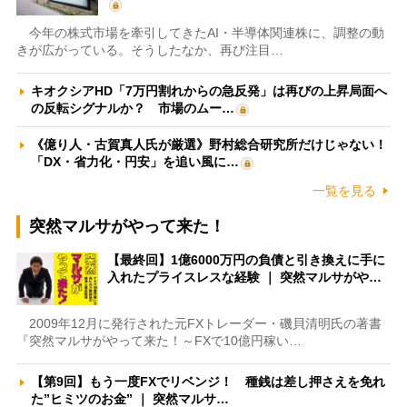
今年の株式市場を牽引してきたAI・半導体関連株に、調整の動
きが広がっている。そうしたなか、再び注目…
キオクシアHD「7万円割れからの急反発」は再びの上昇局面へ
の反転シグナルか？ 市場のムー…
《億り人・古賀真人氏が厳選》野村総合研究所だけじゃない！
「DX・省力化・円安」を追い風に…
一覧を見る
突然マルサがやって来た！
【最終回】1億6000万円の負債と引き換えに手に
入れたプライスレスな経験 ｜ 突然マルサがや…
2009年12月に発行された元FXトレーダー・磯貝清明氏の著書
『突然マルサがやって来た！～FXで10億円稼い…
【第9回】もう一度FXでリベンジ！ 種銭は差し押さえを免れ
た”ヒミツのお金” ｜ 突然マルサ…