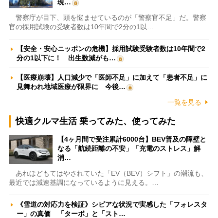
現…
警察庁が目下、頭を悩ませているのが「警察官不足」だ。警察
官の採用試験の受験者数は10年間で2分の1以…
【安全・安心ニッポンの危機】採用試験受験者数は10年間で2
分の1以下に！ 出生数減がも…
【医療崩壊】人口減少で「医師不足」に加えて「患者不足」に
見舞われ地域医療が限界に 今後…
一覧を見る
快適クルマ生活 乗ってみた、使ってみた
【4ヶ月間で受注累計6000台】BEV普及の障壁と
なる「航続距離の不安」「充電のストレス」解
消…
あれほどもてはやされていた「EV（BEV）シフト」の潮流も、
最近では減速基調になっているように見える。…
《雪道の対応力を検証》シビアな状況で実感した「フォレスタ
ー」の真価 「ターボ」と「スト…