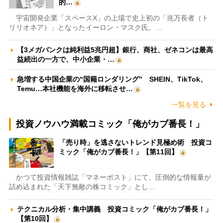
的…
宇宙開発企業「スペースX」の上場で史上初の「兆万長者（ト
リリオネア）」となったイーロン・マスク氏。…
【3メガバンクは純利益5兆円超】銀行、商社、ゼネコンは最高
益続出の一方で、中小企業・…
急増する中国企業の“国籍ロンダリング” SHEIN、TikTok、
Temu…本社機能を海外に移転させ…
一覧を見る
投資ノウハウ満載コミック「俺がカブ番長！」
「売り時」を逃さないトレンド見極め術 投資コ
ミック「俺がカブ番長！」【第11回】
かつて投資情報雑誌「マネーポスト」にて、圧倒的な情報量が
詰め込まれた「天下無敵の株コミック」とし…
テクニカル分析・集中講義 投資コミック「俺がカブ番長！」
【第10回】