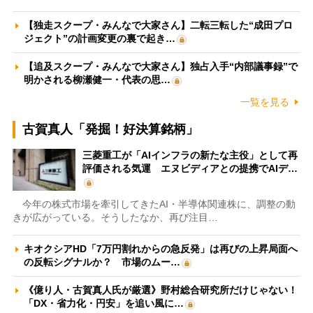
【独走スクープ・みんなで大家さん】二転三転した“成田プロ
ジェクト”の計画変更の裏で起き…
【追及スクープ・みんなで大家さん】独占入手“内部議事録”で
明かされる柳瀬健一・代表の思…
一覧を見る
古賀真人「発掘！好決算銘柄」
三菱重工が「AIインフラの新たな主役」として再
評価される気運 エヌビディアとの提携でAIデ…
今年の株式市場を牽引してきたAI・半導体関連株に、調整の動
きが広がっている。そうしたなか、再び注目…
キオクシアHD「7万円割れからの急反発」は再びの上昇局面へ
の反転シグナルか？ 市場のムー…
《億り人・古賀真人氏が厳選》野村総合研究所だけじゃない！
「DX・省力化・円安」を追い風に…