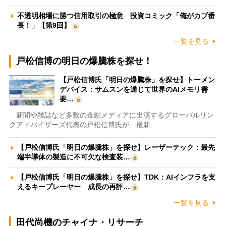
不透明相場に勝つ信用取引の極意 投資コミック「俺がカブ番
長！」【第9回】
一覧を見る
戸松信博の明日の爆騰株を探せ！
【戸松信博氏「明日の爆騰株」を探せ】トーメン
デバイス：サムスンを通じて世界のAIメモリ需
要…
新聞や雑誌など多数の金融メディアに出演するグローバルリン
クアドバイザーズ代表の戸松信博氏が、最新…
【戸松信博氏「明日の爆騰株」を探せ】レーザーテック：最先
端半導体の製造に不可欠な検査装…
【戸松信博氏「明日の爆騰株」を探せ】TDK：AIインフラを支
えるキープレーヤー 成長の再評…
一覧を見る
田代尚機のチャイナ・リサーチ