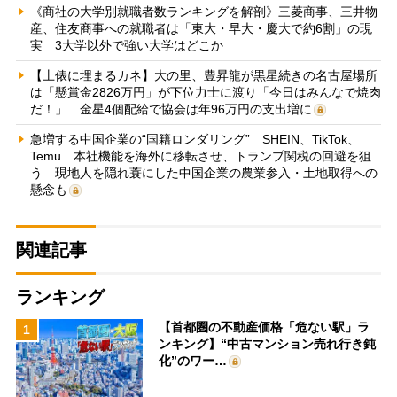
《商社の大学別就職者数ランキングを解剖》三菱商事、三井物
産、住友商事への就職者は「東大・早大・慶大で約6割」の現
実 3大学以外で強い大学はどこか
【土俵に埋まるカネ】大の里、豊昇龍が黒星続きの名古屋場所
は「懸賞金2826万円」が下位力士に渡り「今日はみんなで焼肉
だ！」 金星4個配給で協会は年96万円の支出増に
急増する中国企業の“国籍ロンダリング” SHEIN、TikTok、
Temu…本社機能を海外に移転させ、トランプ関税の回避を狙
う 現地人を隠れ蓑にした中国企業の農業参入・土地取得への
懸念も
関連記事
ランキング
【首都圏の不動産価格「危ない駅」ラ
1
ンキング】“中古マンション売れ行き鈍
化”のワー…