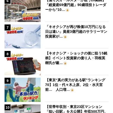
【億り人オールスターが狙う20銘柄】
6
「総資産69億円超」90歳現役トレーダ
ーから“10…
「キオクシアが再び株価10万円になる
7
日は遠い」資産3億円超のサラリーマン
投資家が…
【キオクシア・ショックの後に狙う5銘
8
柄】イベント投資家の億り人・羽根英
樹氏が厳…
【東京“真の実力がある駅”ランキング
9
70】1位・代々木上原、2位・水天宮
前… 人口増…
【世帯年収別・東京23区マンション
10
「狙い目駅」を大公開】年収500万円、