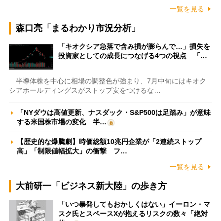
一覧を見る
森口亮「まるわかり市況分析」
「キオクシア急落で含み損が膨らんで…」損失を
投資家としての成長につなげる4つの視点 「…
半導体株を中心に相場の調整色が強まり、7月中旬にはキオク
シアホールディングスがストップ安をつけるな…
「NYダウは高値更新、ナスダック・S&P500は足踏み」が意味
する米国株市場の変化 半…
【歴史的な爆騰劇】時価総額10兆円企業が「2連続ストップ
高」「制限値幅拡大」の衝撃 フ…
一覧を見る
大前研一「ビジネス新大陸」の歩き方
「いつ暴発してもおかしくはない」イーロン・マ
スク氏とスペースXが抱えるリスクの数々「絶対