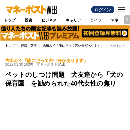
ログイン
トップ
投資
ビジネス
キャリア
ライフ
マネー
トップ
連載・著者
吉田みく「誰にだって言い分があります」
ペットのしつ
吉田みく「誰にだって言い分があります」
2022.01.30 16:00
マネーポストWEB
ペットのしつけ問題 犬友達から「犬の
保育園」を勧められた40代女性の焦り
Loaded
:
100.00%
/
Unmute