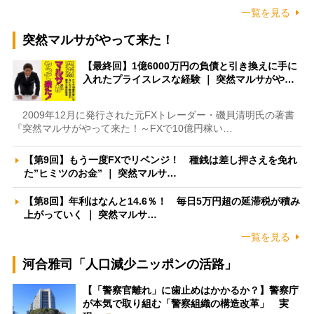
一覧を見る
突然マルサがやって来た！
【最終回】1億6000万円の負債と引き換えに手に
入れたプライスレスな経験 ｜ 突然マルサがや…
2009年12月に発行された元FXトレーダー・磯貝清明氏の著書
『突然マルサがやって来た！～FXで10億円稼い…
【第9回】もう一度FXでリベンジ！ 種銭は差し押さえを免れ
た”ヒミツのお金” ｜ 突然マルサ…
【第8回】年利はなんと14.6％！ 毎日5万円超の延滞税が積み
上がっていく ｜ 突然マルサ…
一覧を見る
河合雅司「人口減少ニッポンの活路」
【「警察官離れ」に歯止めはかかるか？】警察庁
が本気で取り組む「警察組織の構造改革」 実