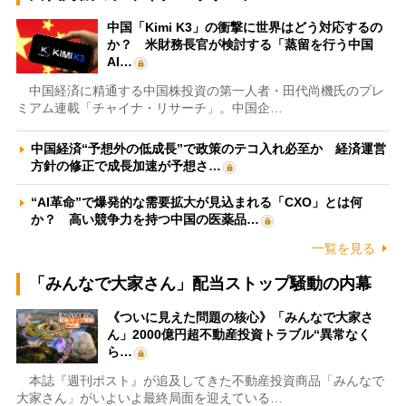
中国「Kimi K3」の衝撃に世界はどう対応するの
か？ 米財務長官が検討する「蒸留を行う中国
AI…
中国経済に精通する中国株投資の第一人者・田代尚機氏のプレ
ミアム連載「チャイナ・リサーチ」。中国企…
中国経済“予想外の低成長”で政策のテコ入れ必至か 経済運営
方針の修正で成長加速が予想さ…
“AI革命”で爆発的な需要拡大が見込まれる「CXO」とは何
か？ 高い競争力を持つ中国の医薬品…
一覧を見る
「みんなで大家さん」配当ストップ騒動の内幕
《ついに見えた問題の核心》「みんなで大家さ
ん」2000億円超不動産投資トラブル“異常なく
ら…
本誌『週刊ポスト』が追及してきた不動産投資商品「みんなで
大家さん」がいよいよ最終局面を迎えている…