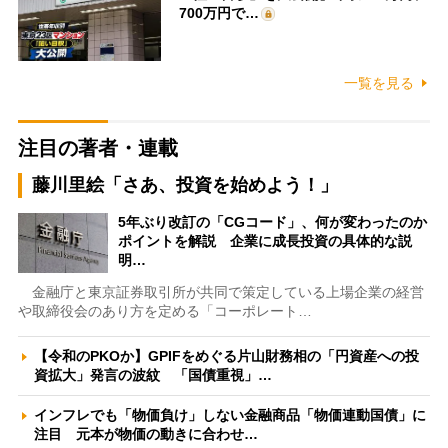
700万円で…
一覧を見る
注目の著者・連載
藤川里絵「さあ、投資を始めよう！」
5年ぶり改訂の「CGコード」、何が変わったのか
ポイントを解説 企業に成長投資の具体的な説
明…
金融庁と東京証券取引所が共同で策定している上場企業の経営
や取締役会のあり方を定める「コーポレート…
【令和のPKOか】GPIFをめぐる片山財務相の「円資産への投
資拡大」発言の波紋 「国債重視」…
インフレでも「物価負け」しない金融商品「物価連動国債」に
注目 元本が物価の動きに合わせ…