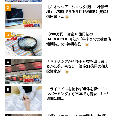
【キオクシア・ショック後に「株価倍
2
増」も期待できる注目銘柄5選】資産3
億円超・…
《200万円→資産10億円超の
3
DAIBOUCHOU氏が「年末までに株価倍
増期待」の5銘柄を公…
「キオクシアが今後も利益を出し続け
4
るかは分からない」資産11億円の個人
投資家が…
ドライアイスを使わず遺体を保つ「エ
5
ンバーミング」が日本でも普及 1～2
週間は問…