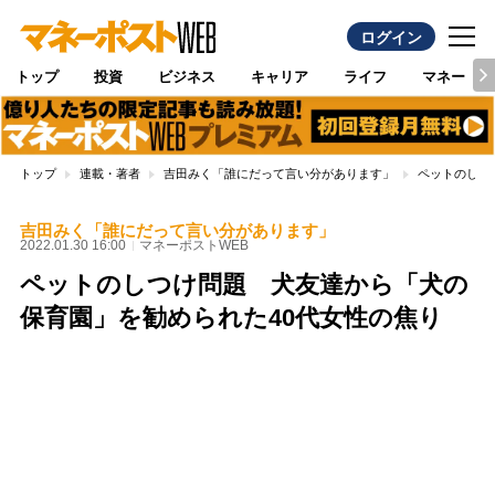
ログイン
トップ
投資
ビジネス
キャリア
ライフ
マネー
トップ
連載・著者
吉田みく「誰にだって言い分があります」
ペットのしつ
吉田みく「誰にだって言い分があります」
2022.01.30 16:00
マネーポストWEB
ペットのしつけ問題 犬友達から「犬の
保育園」を勧められた40代女性の焦り
Loaded
:
96.70%
/
Unmute