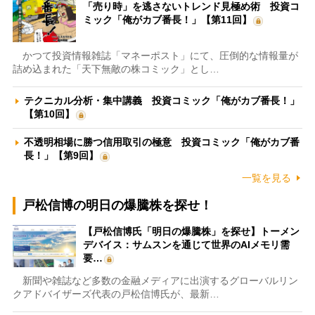
「売り時」を逃さないトレンド見極め術 投資コ
ミック「俺がカブ番長！」【第11回】
かつて投資情報雑誌「マネーポスト」にて、圧倒的な情報量が
詰め込まれた「天下無敵の株コミック」とし…
テクニカル分析・集中講義 投資コミック「俺がカブ番長！」
【第10回】
不透明相場に勝つ信用取引の極意 投資コミック「俺がカブ番
長！」【第9回】
一覧を見る
戸松信博の明日の爆騰株を探せ！
【戸松信博氏「明日の爆騰株」を探せ】トーメン
デバイス：サムスンを通じて世界のAIメモリ需
要…
新聞や雑誌など多数の金融メディアに出演するグローバルリン
クアドバイザーズ代表の戸松信博氏が、最新…