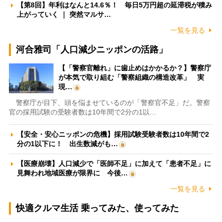
【第8回】年利はなんと14.6％！ 毎日5万円超の延滞税が積み
上がっていく ｜ 突然マルサ…
一覧を見る
河合雅司「人口減少ニッポンの活路」
【「警察官離れ」に歯止めはかかるか？】警察庁
が本気で取り組む「警察組織の構造改革」 実
現…
警察庁が目下、頭を悩ませているのが「警察官不足」だ。警察
官の採用試験の受験者数は10年間で2分の1以…
【安全・安心ニッポンの危機】採用試験受験者数は10年間で2
分の1以下に！ 出生数減がも…
【医療崩壊】人口減少で「医師不足」に加えて「患者不足」に
見舞われ地域医療が限界に 今後…
一覧を見る
快適クルマ生活 乗ってみた、使ってみた