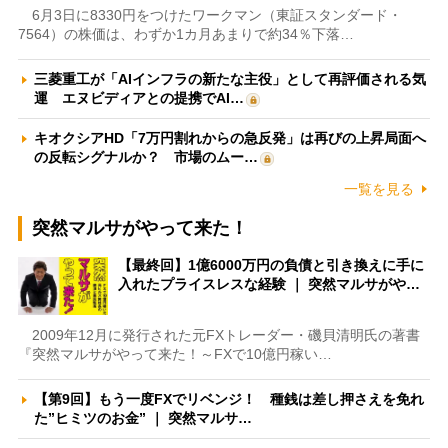
6月3日に8330円をつけたワークマン（東証スタンダード・
7564）の株価は、わずか1カ月あまりで約34％下落…
三菱重工が「AIインフラの新たな主役」として再評価される気
運 エヌビディアとの提携でAI…
キオクシアHD「7万円割れからの急反発」は再びの上昇局面へ
の反転シグナルか？ 市場のムー…
一覧を見る
突然マルサがやって来た！
【最終回】1億6000万円の負債と引き換えに手に
入れたプライスレスな経験 ｜ 突然マルサがや…
2009年12月に発行された元FXトレーダー・磯貝清明氏の著書
『突然マルサがやって来た！～FXで10億円稼い…
【第9回】もう一度FXでリベンジ！ 種銭は差し押さえを免れ
た”ヒミツのお金” ｜ 突然マルサ…