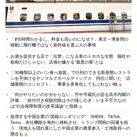
「約5時間かかるし、料金も高いのになぜ？」東京～博多間の
移動に飛行機ではなく新幹線を選ぶ人の事情
お酒を提供する店で「出禁」になる客のトホホな生態 嘔吐や
粗相だけじゃない、店側が嫌がる“最悪の客”とは
「30種類以上のパン食べ放題」で行列のできる新形態レストラ
ンを手掛けるサンマルクホールディングス 同社に聞いた「店
舗展開のコンセプト」、事業を多角化してもぶれない軸
「何がやりたいのか分からない」竹中平蔵氏が語る高市内閣の
評価 「給付付き税額控除はその場しのぎ」いま不可欠なの
は“社会保障制度の改革議論”と指摘
急増する中国企業の“国籍ロンダリング” SHEIN、TikTok、
Temu…本社機能を海外に移転させ、トランプ関税の回避を狙
う 現地人を隠れ蓑にした中国企業の農業参入・土地取得への
懸念も