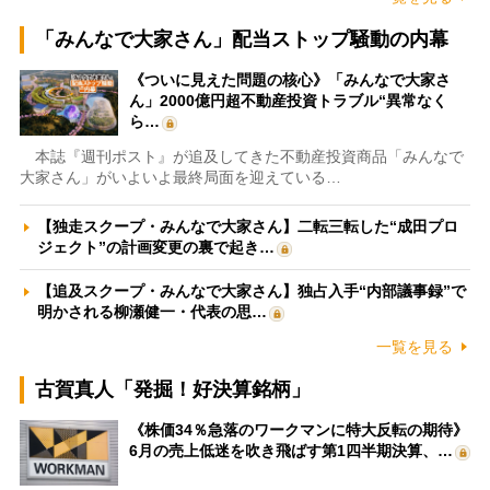
「みんなで大家さん」配当ストップ騒動の内幕
《ついに見えた問題の核心》「みんなで大家さ
ん」2000億円超不動産投資トラブル“異常なく
ら…
本誌『週刊ポスト』が追及してきた不動産投資商品「みんなで
大家さん」がいよいよ最終局面を迎えている…
【独走スクープ・みんなで大家さん】二転三転した“成田プロ
ジェクト”の計画変更の裏で起き…
【追及スクープ・みんなで大家さん】独占入手“内部議事録”で
明かされる柳瀬健一・代表の思…
一覧を見る
古賀真人「発掘！好決算銘柄」
《株価34％急落のワークマンに特大反転の期待》
6月の売上低迷を吹き飛ばす第1四半期決算、…