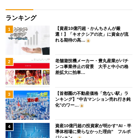
ランキング
【資産10億円超・かんちさんが厳
1
選！】「キオクシアの次」に資金が流
れる期待の高…
老舗遊技機メーカー・豊丸産業がパチ
2
ンコ事業停止の背景 大手と中小の格
差拡大に拍車…
【首都圏の不動産価格「危ない駅」ラ
3
ンキング】“中古マンション売れ行き鈍
化”のワー…
資産10億円超の投資家が明かす“AI・半
4
導体相場に乗らなかった理由” フルポ
ジション…