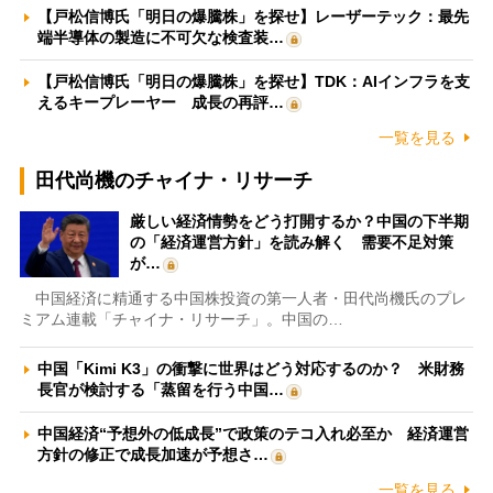
【戸松信博氏「明日の爆騰株」を探せ】レーザーテック：最先
端半導体の製造に不可欠な検査装…
【戸松信博氏「明日の爆騰株」を探せ】TDK：AIインフラを支
えるキープレーヤー 成長の再評…
一覧を見る
田代尚機のチャイナ・リサーチ
厳しい経済情勢をどう打開するか？中国の下半期
の「経済運営方針」を読み解く 需要不足対策
が…
中国経済に精通する中国株投資の第一人者・田代尚機氏のプレ
ミアム連載「チャイナ・リサーチ」。中国の…
中国「Kimi K3」の衝撃に世界はどう対応するのか？ 米財務
長官が検討する「蒸留を行う中国…
中国経済“予想外の低成長”で政策のテコ入れ必至か 経済運営
方針の修正で成長加速が予想さ…
一覧を見る