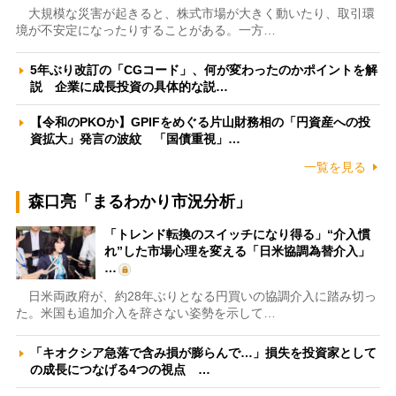
大規模な災害が起きると、株式市場が大きく動いたり、取引環
境が不安定になったりすることがある。一方…
5年ぶり改訂の「CGコード」、何が変わったのかポイントを解
説 企業に成長投資の具体的な説…
【令和のPKOか】GPIFをめぐる片山財務相の「円資産への投
資拡大」発言の波紋 「国債重視」…
一覧を見る
森口亮「まるわかり市況分析」
「トレンド転換のスイッチになり得る」“介入慣
れ”した市場心理を変える「日米協調為替介入」
…
日米両政府が、約28年ぶりとなる円買いの協調介入に踏み切っ
た。米国も追加介入を辞さない姿勢を示して…
「キオクシア急落で含み損が膨らんで…」損失を投資家として
の成長につなげる4つの視点 …