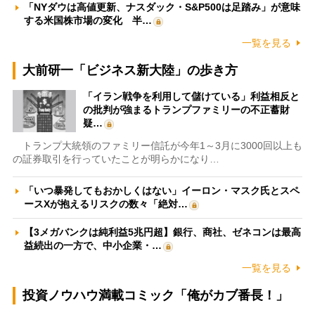
「NYダウは高値更新、ナスダック・S&P500は足踏み」が意味
する米国株市場の変化 半…
一覧を見る
大前研一「ビジネス新大陸」の歩き方
「イラン戦争を利用して儲けている」利益相反と
の批判が強まるトランプファミリーの不正蓄財
疑…
トランプ大統領のファミリー信託が今年1～3月に3000回以上も
の証券取引を行っていたことが明らかになり…
「いつ暴発してもおかしくはない」イーロン・マスク氏とスペ
ースXが抱えるリスクの数々「絶対…
【3メガバンクは純利益5兆円超】銀行、商社、ゼネコンは最高
益続出の一方で、中小企業・…
一覧を見る
投資ノウハウ満載コミック「俺がカブ番長！」