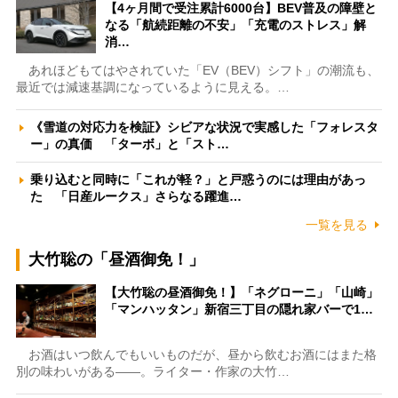
【4ヶ月間で受注累計6000台】BEV普及の障壁と
なる「航続距離の不安」「充電のストレス」解
消…
あれほどもてはやされていた「EV（BEV）シフト」の潮流も、
最近では減速基調になっているように見える。…
《雪道の対応力を検証》シビアな状況で実感した「フォレスタ
ー」の真価 「ターボ」と「スト…
乗り込むと同時に「これが軽？」と戸惑うのには理由があっ
た 「日産ルークス」さらなる躍進…
一覧を見る
大竹聡の「昼酒御免！」
【大竹聡の昼酒御免！】「ネグローニ」「山崎」
「マンハッタン」新宿三丁目の隠れ家バーで1…
お酒はいつ飲んでもいいものだが、昼から飲むお酒にはまた格
別の味わいがある――。ライター・作家の大竹…