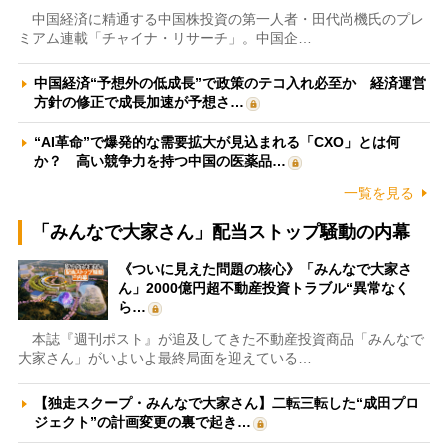
中国経済に精通する中国株投資の第一人者・田代尚機氏のプレ
ミアム連載「チャイナ・リサーチ」。中国企…
中国経済“予想外の低成長”で政策のテコ入れ必至か 経済運営
方針の修正で成長加速が予想さ…
“AI革命”で爆発的な需要拡大が見込まれる「CXO」とは何
か？ 高い競争力を持つ中国の医薬品…
一覧を見る
「みんなで大家さん」配当ストップ騒動の内幕
《ついに見えた問題の核心》「みんなで大家さ
ん」2000億円超不動産投資トラブル“異常なく
ら…
本誌『週刊ポスト』が追及してきた不動産投資商品「みんなで
大家さん」がいよいよ最終局面を迎えている…
【独走スクープ・みんなで大家さん】二転三転した“成田プロ
ジェクト”の計画変更の裏で起き…