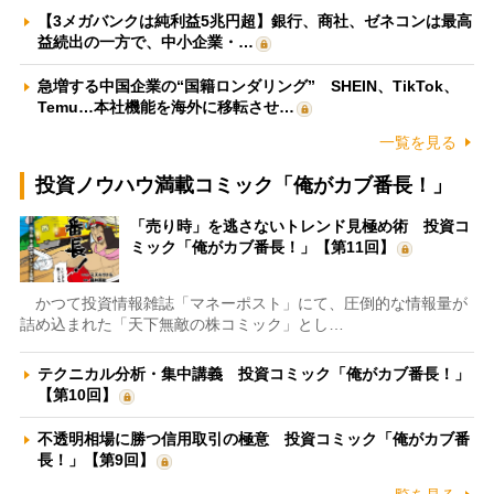
【3メガバンクは純利益5兆円超】銀行、商社、ゼネコンは最高
益続出の一方で、中小企業・…
急増する中国企業の“国籍ロンダリング” SHEIN、TikTok、
Temu…本社機能を海外に移転させ…
一覧を見る
投資ノウハウ満載コミック「俺がカブ番長！」
「売り時」を逃さないトレンド見極め術 投資コ
ミック「俺がカブ番長！」【第11回】
かつて投資情報雑誌「マネーポスト」にて、圧倒的な情報量が
詰め込まれた「天下無敵の株コミック」とし…
テクニカル分析・集中講義 投資コミック「俺がカブ番長！」
【第10回】
不透明相場に勝つ信用取引の極意 投資コミック「俺がカブ番
長！」【第9回】