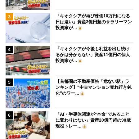
「キオクシアが再び株価10万円になる
3
日は遠い」資産3億円超のサラリーマン
投資家が…
「キオクシアが今後も利益を出し続け
4
るかは分からない」資産11億円の個人
投資家が…
【首都圏の不動産価格「危ない駅」ラ
5
ンキング】“中古マンション売れ行き鈍
化”のワー…
「AI・半導体関連が“本命”であること
6
に変わりはない」資産20億円超の90歳
現役トレー…