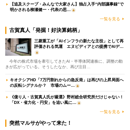
【追及スクープ・みんなで大家さん】独占入手“内部議事録”で
明かされる柳瀬健一・代表の思…
一覧を見る
古賀真人「発掘！好決算銘柄」
三菱重工が「AIインフラの新たな主役」として再
評価される気運 エヌビディアとの提携でAIデ…
今年の株式市場を牽引してきたAI・半導体関連株に、調整の動
きが広がっている。そうしたなか、再び注目…
キオクシアHD「7万円割れからの急反発」は再びの上昇局面へ
の反転シグナルか？ 市場のムー…
《億り人・古賀真人氏が厳選》野村総合研究所だけじゃない！
「DX・省力化・円安」を追い風に…
一覧を見る
突然マルサがやって来た！