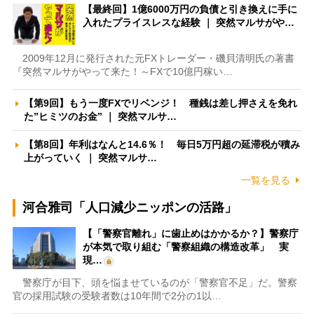
【最終回】1億6000万円の負債と引き換えに手に
入れたプライスレスな経験 ｜ 突然マルサがや…
2009年12月に発行された元FXトレーダー・磯貝清明氏の著書
『突然マルサがやって来た！～FXで10億円稼い…
【第9回】もう一度FXでリベンジ！ 種銭は差し押さえを免れ
た”ヒミツのお金” ｜ 突然マルサ…
【第8回】年利はなんと14.6％！ 毎日5万円超の延滞税が積み
上がっていく ｜ 突然マルサ…
一覧を見る
河合雅司「人口減少ニッポンの活路」
【「警察官離れ」に歯止めはかかるか？】警察庁
が本気で取り組む「警察組織の構造改革」 実
現…
警察庁が目下、頭を悩ませているのが「警察官不足」だ。警察
官の採用試験の受験者数は10年間で2分の1以…