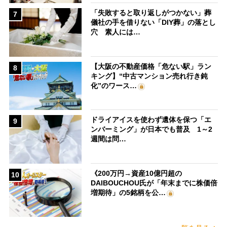
「失敗すると取り返しがつかない」葬
7
儀社の手を借りない「DIY葬」の落とし
穴 素人には…
【大阪の不動産価格「危ない駅」ラン
8
キング】“中古マンション売れ行き鈍
化”のワース…
ドライアイスを使わず遺体を保つ「エ
9
ンバーミング」が日本でも普及 1～2
週間は問…
《200万円→資産10億円超の
10
DAIBOUCHOU氏が「年末までに株価倍
増期待」の5銘柄を公…