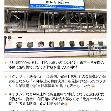
「約5時間かかるし、料金も高いのになぜ？」東京～博多間の
移動に飛行機ではなく新幹線を選ぶ人の事情
【クレジット決済代行・全東信が破産】63社もの金融機関が融
資をしながら「20年以上の粉飾決算」を見抜けなかったカラク
リ 営業現場では“自転車操業”の焦りも表出していた
キオクシアなどAI関連株に資金集中で“割安になった成長株”に
投資妙味 資産1.5億円超の坂本慎太郎さんが「絶好の仕込み
時」と考える防衛・食品銘柄を紹介