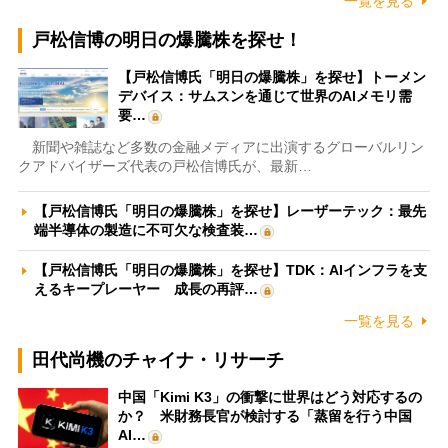
一覧を見る
戸松信博の明日の爆騰株を探せ！
【戸松信博氏「明日の爆騰株」を探せ】トーメン
デバイス：サムスンを通じて世界のAIメモリ需
要…
新聞や雑誌など多数の金融メディアに出演するグローバルリン
クアドバイザーズ代表の戸松信博氏が、最新…
【戸松信博氏「明日の爆騰株」を探せ】レーザーテック：最先
端半導体の製造に不可欠な検査装…
【戸松信博氏「明日の爆騰株」を探せ】TDK：AIインフラを支
えるキープレーヤー 成長の再評…
一覧を見る
田代尚機のチャイナ・リサーチ
中国「Kimi K3」の衝撃に世界はどう対応するの
か？ 米財務長官が検討する「蒸留を行う中国
AI…