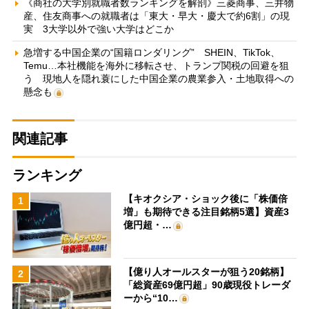
《商社の大学別就職者数ランキングを解剖》三菱商事、三井物
産、住友商事への就職者は「東大・早大・慶大で約6割」の現
実 3大学以外で強い大学はどこか
急増する中国企業の“国籍ロンダリング” SHEIN、TikTok、
Temu…本社機能を海外に移転させ、トランプ関税の回避を狙
う 現地人を隠れ蓑にした中国企業の農業参入・土地取得への
懸念も
関連記事
ランキング
【キオクシア・ショック後に「株価倍
1
増」も期待できる注目銘柄5選】資産3
億円超・…
【億り人オールスターが狙う20銘柄】
2
「総資産69億円超」90歳現役トレーダ
ーから“10…