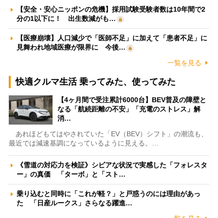
【安全・安心ニッポンの危機】採用試験受験者数は10年間で2
分の1以下に！ 出生数減がも…
【医療崩壊】人口減少で「医師不足」に加えて「患者不足」に
見舞われ地域医療が限界に 今後…
一覧を見る
快適クルマ生活 乗ってみた、使ってみた
【4ヶ月間で受注累計6000台】BEV普及の障壁と
なる「航続距離の不安」「充電のストレス」解
消…
あれほどもてはやされていた「EV（BEV）シフト」の潮流も、
最近では減速基調になっているように見える。…
《雪道の対応力を検証》シビアな状況で実感した「フォレスタ
ー」の真価 「ターボ」と「スト…
乗り込むと同時に「これが軽？」と戸惑うのには理由があっ
た 「日産ルークス」さらなる躍進…