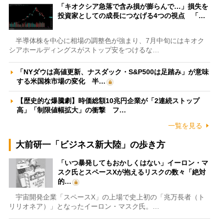
「キオクシア急落で含み損が膨らんで…」損失を
投資家としての成長につなげる4つの視点 「…
半導体株を中心に相場の調整色が強まり、7月中旬にはキオク
シアホールディングスがストップ安をつけるな…
「NYダウは高値更新、ナスダック・S&P500は足踏み」が意味
する米国株市場の変化 半…
【歴史的な爆騰劇】時価総額10兆円企業が「2連続ストップ
高」「制限値幅拡大」の衝撃 フ…
一覧を見る
大前研一「ビジネス新大陸」の歩き方
「いつ暴発してもおかしくはない」イーロン・マ
スク氏とスペースXが抱えるリスクの数々「絶対
的…
宇宙開発企業「スペースX」の上場で史上初の「兆万長者（ト
リリオネア）」となったイーロン・マスク氏。…