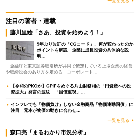
一覧を見る
注目の著者・連載
藤川里絵「さあ、投資を始めよう！」
5年ぶり改訂の「CGコード」、何が変わったのか
ポイントを解説 企業に成長投資の具体的な説
明…
金融庁と東京証券取引所が共同で策定している上場企業の経営
や取締役会のあり方を定める「コーポレート…
【令和のPKOか】GPIFをめぐる片山財務相の「円資産への投
資拡大」発言の波紋 「国債重視」…
インフレでも「物価負け」しない金融商品「物価連動国債」に
注目 元本が物価の動きに合わせ…
一覧を見る
森口亮「まるわかり市況分析」