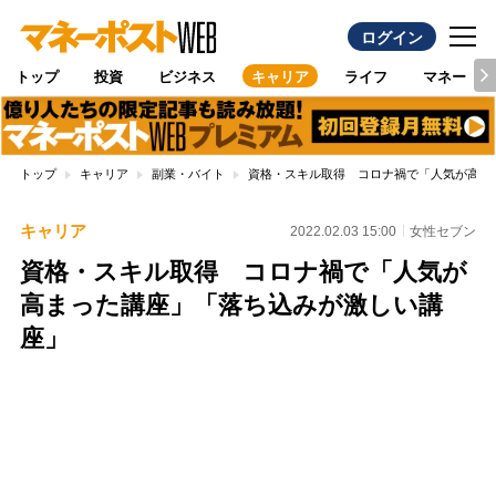
ログイン
トップ
投資
ビジネス
キャリア
ライフ
マネー
トップ
キャリア
副業・バイト
資格・スキル取得 コロナ禍で「人気が高ま
キャリア
2022.02.03 15:00
女性セブン
資格・スキル取得 コロナ禍で「人気が
高まった講座」「落ち込みが激しい講
座」
Loaded
:
100.00%
/
Unmute