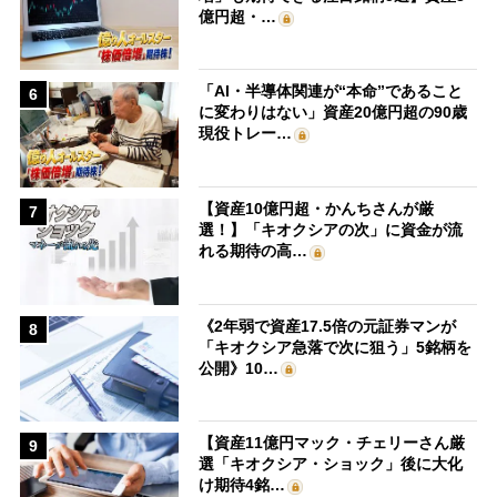
億円超・…
「AI・半導体関連が“本命”であること
6
に変わりはない」資産20億円超の90歳
現役トレー…
【資産10億円超・かんちさんが厳
7
選！】「キオクシアの次」に資金が流
れる期待の高…
《2年弱で資産17.5倍の元証券マンが
8
「キオクシア急落で次に狙う」5銘柄を
公開》10…
【資産11億円マック・チェリーさん厳
9
選「キオクシア・ショック」後に大化
け期待4銘…