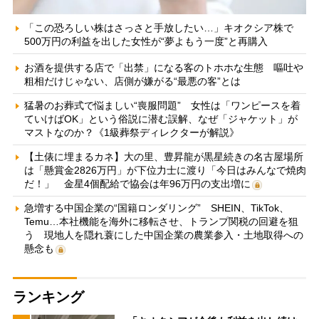
「この恐ろしい株はさっさと手放したい…」キオクシア株で
500万円の利益を出した女性が“夢よもう一度”と再購入
お酒を提供する店で「出禁」になる客のトホホな生態 嘔吐や
粗相だけじゃない、店側が嫌がる“最悪の客”とは
猛暑のお葬式で悩ましい“喪服問題” 女性は「ワンピースを着
ていけばOK」という俗説に潜む誤解、なぜ「ジャケット」が
マストなのか？《1級葬祭ディレクターが解説》
【土俵に埋まるカネ】大の里、豊昇龍が黒星続きの名古屋場所
は「懸賞金2826万円」が下位力士に渡り「今日はみんなで焼肉
だ！」 金星4個配給で協会は年96万円の支出増に
急増する中国企業の“国籍ロンダリング” SHEIN、TikTok、
Temu…本社機能を海外に移転させ、トランプ関税の回避を狙
う 現地人を隠れ蓑にした中国企業の農業参入・土地取得への
懸念も
ランキング