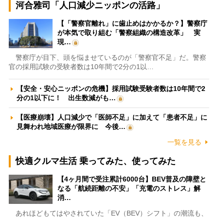
河合雅司「人口減少ニッポンの活路」
【「警察官離れ」に歯止めはかかるか？】警察庁
が本気で取り組む「警察組織の構造改革」 実
現…
警察庁が目下、頭を悩ませているのが「警察官不足」だ。警察
官の採用試験の受験者数は10年間で2分の1以…
【安全・安心ニッポンの危機】採用試験受験者数は10年間で2
分の1以下に！ 出生数減がも…
【医療崩壊】人口減少で「医師不足」に加えて「患者不足」に
見舞われ地域医療が限界に 今後…
一覧を見る
快適クルマ生活 乗ってみた、使ってみた
【4ヶ月間で受注累計6000台】BEV普及の障壁と
なる「航続距離の不安」「充電のストレス」解
消…
あれほどもてはやされていた「EV（BEV）シフト」の潮流も、