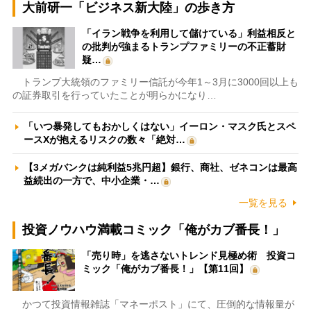
大前研一「ビジネス新大陸」の歩き方
「イラン戦争を利用して儲けている」利益相反と
の批判が強まるトランプファミリーの不正蓄財
疑…
トランプ大統領のファミリー信託が今年1～3月に3000回以上も
の証券取引を行っていたことが明らかになり…
「いつ暴発してもおかしくはない」イーロン・マスク氏とスペ
ースXが抱えるリスクの数々「絶対…
【3メガバンクは純利益5兆円超】銀行、商社、ゼネコンは最高
益続出の一方で、中小企業・…
一覧を見る
投資ノウハウ満載コミック「俺がカブ番長！」
「売り時」を逃さないトレンド見極め術 投資コ
ミック「俺がカブ番長！」【第11回】
かつて投資情報雑誌「マネーポスト」にて、圧倒的な情報量が