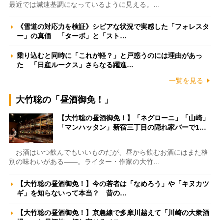
最近では減速基調になっているように見える。…
《雪道の対応力を検証》シビアな状況で実感した「フォレスタ
ー」の真価 「ターボ」と「スト…
乗り込むと同時に「これが軽？」と戸惑うのには理由があっ
た 「日産ルークス」さらなる躍進…
一覧を見る
大竹聡の「昼酒御免！」
【大竹聡の昼酒御免！】「ネグローニ」「山崎」
「マンハッタン」新宿三丁目の隠れ家バーで1…
お酒はいつ飲んでもいいものだが、昼から飲むお酒にはまた格
別の味わいがある――。ライター・作家の大竹…
【大竹聡の昼酒御免！】今の若者は「なめろう」や「キヌカツ
ギ」を知らないって本当？ 昔の…
【大竹聡の昼酒御免！】京急線で多摩川越えて「川崎の大衆酒