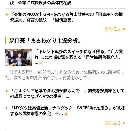
説 企業に成長投資の具体的な説…
【令和のPKOか】GPIFをめぐる片山財務相の「円資産への投
資拡大」発言の波紋 「国債重視」…
一覧を見る
森口亮「まるわかり市況分析」
「トレンド転換のスイッチになり得る」“介入慣
れ”した市場心理を変える「日米協調為替介入」
…
日米両政府が、約28年ぶりとなる円買いの協調介入に踏み切っ
た。米国も追加介入を辞さない姿勢を示して…
「キオクシア急落で含み損が膨らんで…」損失を投資家として
の成長につなげる4つの視点 …
「NYダウは高値更新、ナスダック・S&P500は足踏み」が意味
する米国株市場の変化 半…
一覧を見る