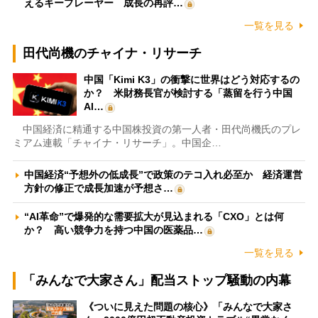
えるキープレーヤー 成長の再評…
一覧を見る
田代尚機のチャイナ・リサーチ
中国「Kimi K3」の衝撃に世界はどう対応するの
か？ 米財務長官が検討する「蒸留を行う中国
AI…
中国経済に精通する中国株投資の第一人者・田代尚機氏のプレ
ミアム連載「チャイナ・リサーチ」。中国企…
中国経済“予想外の低成長”で政策のテコ入れ必至か 経済運営
方針の修正で成長加速が予想さ…
“AI革命”で爆発的な需要拡大が見込まれる「CXO」とは何
か？ 高い競争力を持つ中国の医薬品…
一覧を見る
「みんなで大家さん」配当ストップ騒動の内幕
《ついに見えた問題の核心》「みんなで大家さ