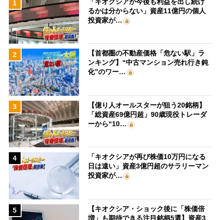
「キオクシアが今後も利益を出し続け
1
るかは分からない」資産11億円の個人
投資家が…
【首都圏の不動産価格「危ない駅」ラ
2
ンキング】“中古マンション売れ行き鈍
化”のワー…
【億り人オールスターが狙う20銘柄】
3
「総資産69億円超」90歳現役トレーダ
ーから“10…
「キオクシアが再び株価10万円になる
4
日は遠い」資産3億円超のサラリーマン
投資家が…
【キオクシア・ショック後に「株価倍
5
増」も期待できる注目銘柄5選】資産3