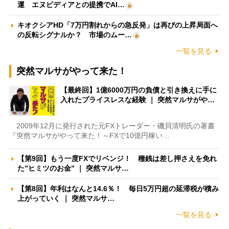
運 エヌビディアとの提携でAI…
キオクシアHD「7万円割れからの急反発」は再びの上昇局面へ
の反転シグナルか？ 市場のムー…
一覧を見る
突然マルサがやって来た！
【最終回】1億6000万円の負債と引き換えに手に
入れたプライスレスな経験 ｜ 突然マルサがや…
2009年12月に発行された元FXトレーダー・磯貝清明氏の著書
『突然マルサがやって来た！～FXで10億円稼い…
【第9回】もう一度FXでリベンジ！ 種銭は差し押さえを免れ
た”ヒミツのお金” ｜ 突然マルサ…
【第8回】年利はなんと14.6％！ 毎日5万円超の延滞税が積み
上がっていく ｜ 突然マルサ…
一覧を見る