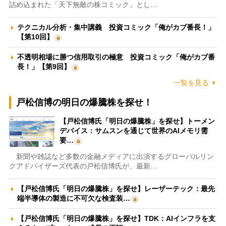
詰め込まれた「天下無敵の株コミック」とし…
テクニカル分析・集中講義 投資コミック「俺がカブ番長！」
【第10回】
不透明相場に勝つ信用取引の極意 投資コミック「俺がカブ番
長！」【第9回】
一覧を見る
戸松信博の明日の爆騰株を探せ！
【戸松信博氏「明日の爆騰株」を探せ】トーメン
デバイス：サムスンを通じて世界のAIメモリ需
要…
新聞や雑誌など多数の金融メディアに出演するグローバルリン
クアドバイザーズ代表の戸松信博氏が、最新…
【戸松信博氏「明日の爆騰株」を探せ】レーザーテック：最先
端半導体の製造に不可欠な検査装…
【戸松信博氏「明日の爆騰株」を探せ】TDK：AIインフラを支