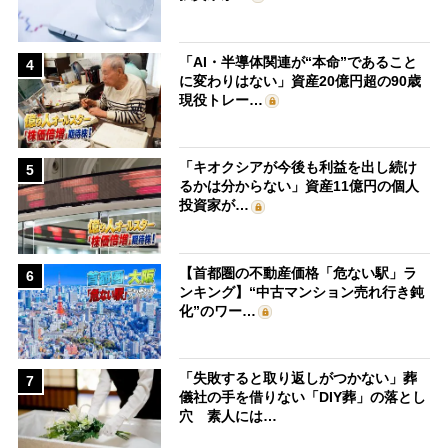
「AI・半導体関連が“本命”であること
4
に変わりはない」資産20億円超の90歳
現役トレー…
「キオクシアが今後も利益を出し続け
5
るかは分からない」資産11億円の個人
投資家が…
【首都圏の不動産価格「危ない駅」ラ
6
ンキング】“中古マンション売れ行き鈍
化”のワー…
「失敗すると取り返しがつかない」葬
7
儀社の手を借りない「DIY葬」の落とし
穴 素人には…