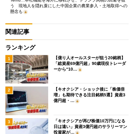
う 現地人を隠れ蓑にした中国企業の農業参入・土地取得への
懸念も
関連記事
ランキング
【億り人オールスターが狙う20銘柄】
1
「総資産69億円超」90歳現役トレーダ
ーから“10…
【キオクシア・ショック後に「株価倍
2
増」も期待できる注目銘柄5選】資産3
億円超・…
「キオクシアが再び株価10万円になる
3
日は遠い」資産3億円超のサラリーマン
投資家が…