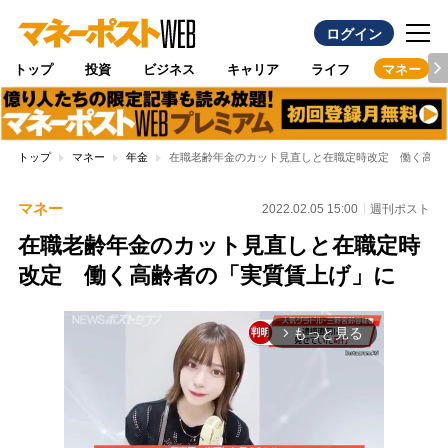
ログイン
トップ
投資
ビジネス
キャリア
ライフ
マネー
トップ
マネー
年金
在職老齢年金のカット見直しと在職定時改定 働く高齢
マネー
2022.02.05 15:00
週刊ポスト
在職老齢年金のカット見直しと在職定時
改定 働く高齢者の「実質賃上げ」に
もっと見る
arrow_forward_ios