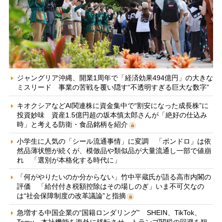
ジャングリア沖縄、開業1周年で「経済効果494億円」の大きな
ミスリード 事業の苦戦を覆い隠す“不透明すぎる巨大な数字”
キオクシアなどAI関連株に資金集中で“割安になった成長株”に
投資妙味 資産1.5億円超の坂本慎太郎さんが「絶好の仕込み
時」と考える防衛・食品銘柄を紹介
小学生に人気の「シール流通事情」に変調 「ボンドロ」は依
然品薄状態が続くが、模倣品や類似品が大量流通し一部で値崩
れ 「選別が本格化する時代に」
「何がやりたいのか分からない」竹中平蔵氏が語る高市内閣の
評価 「給付付き税額控除はその場しのぎ」いま不可欠なの
は“社会保障制度の改革議論”と指摘
急増する中国企業の“国籍ロンダリング” SHEIN、TikTok、
Temu…本社機能を海外に移転させ、トランプ関税の回避を狙