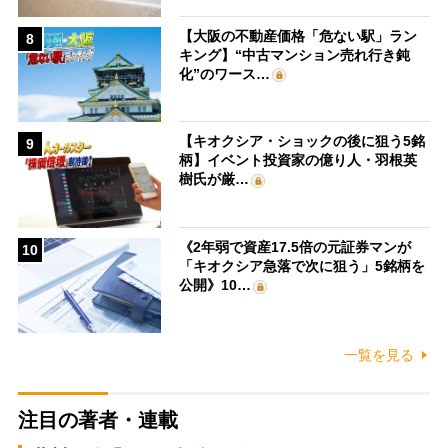
【大阪の不動産価格「危ない駅」ラン
8
キング】“中古マンション売れ行き鈍
化”のワース…
【キオクシア・ショックの後に狙う5銘
9
柄】イベント投資家の億り人・羽根英
樹氏が厳…
《2年弱で資産17.5倍の元証券マンが
10
「キオクシア急落で次に狙う」5銘柄を
公開》10…
一覧を見る
注目の著者・連載