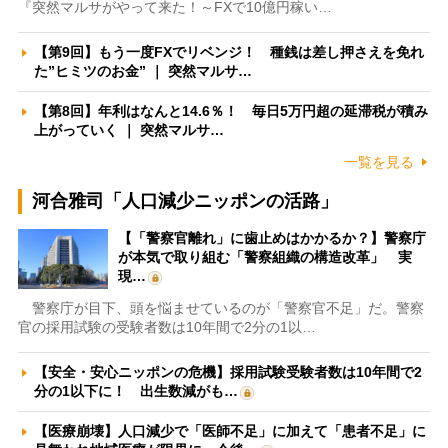
『突然マルサがやって来た！～FXで10億円稼い…
【第9回】もう一度FXでリベンジ！ 種銭は差し押さえを免れ
た”ヒミツのお金” ｜ 突然マルサ…
【第8回】年利はなんと14.6％！ 毎日5万円超の延滞税が積み
上がっていく ｜ 突然マルサ…
一覧を見る
河合雅司「人口減少ニッポンの活路」
【「警察官離れ」に歯止めはかかるか？】警察庁
が本気で取り組む「警察組織の構造改革」 実
現…
警察庁が目下、頭を悩ませているのが「警察官不足」だ。警察
官の採用試験の受験者数は10年間で2分の1以…
【安全・安心ニッポンの危機】採用試験受験者数は10年間で2
分の1以下に！ 出生数減がも…
【医療崩壊】人口減少で「医師不足」に加えて「患者不足」に