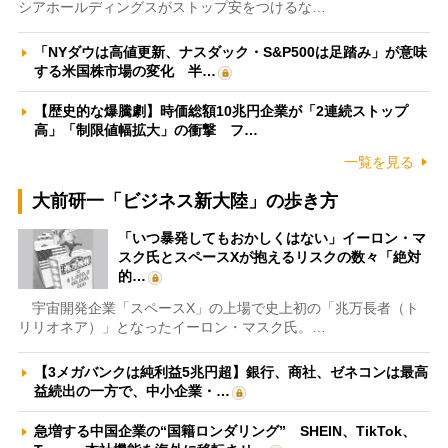
シアホールディングスがストップ安をつけるな…
「NYダウは高値更新、ナスダック・S&P500は足踏み」が意味
する米国株市場の変化 半…
【歴史的な爆騰劇】時価総額10兆円企業が「2連続ストップ
高」「制限値幅拡大」の衝撃 フ…
一覧を見る
大前研一「ビジネス新大陸」の歩き方
「いつ暴発してもおかしくはない」イーロン・マ
スク氏とスペースXが抱えるリスクの数々「絶対
的…
宇宙開発企業「スペースX」の上場で史上初の「兆万長者（ト
リリオネア）」となったイーロン・マスク氏。…
【3メガバンクは純利益5兆円超】銀行、商社、ゼネコンは最高
益続出の一方で、中小企業・…
急増する中国企業の“国籍ロンダリング” SHEIN、TikTok、