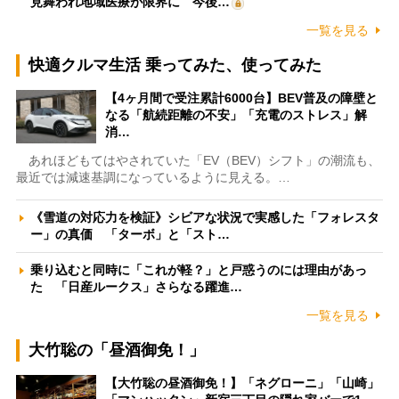
見舞われ地域医療が限界に 今後…
一覧を見る
快適クルマ生活 乗ってみた、使ってみた
【4ヶ月間で受注累計6000台】BEV普及の障壁と
なる「航続距離の不安」「充電のストレス」解
消…
あれほどもてはやされていた「EV（BEV）シフト」の潮流も、
最近では減速基調になっているように見える。…
《雪道の対応力を検証》シビアな状況で実感した「フォレスタ
ー」の真価 「ターボ」と「スト…
乗り込むと同時に「これが軽？」と戸惑うのには理由があっ
た 「日産ルークス」さらなる躍進…
一覧を見る
大竹聡の「昼酒御免！」
【大竹聡の昼酒御免！】「ネグローニ」「山崎」