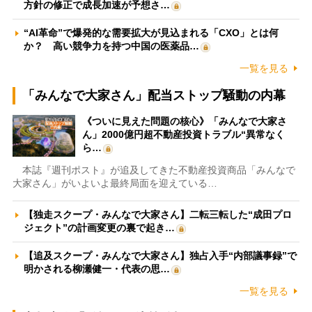
方針の修正で成長加速が予想さ…
“AI革命”で爆発的な需要拡大が見込まれる「CXO」とは何
か？ 高い競争力を持つ中国の医薬品…
一覧を見る
「みんなで大家さん」配当ストップ騒動の内幕
《ついに見えた問題の核心》「みんなで大家さ
ん」2000億円超不動産投資トラブル“異常なく
ら…
本誌『週刊ポスト』が追及してきた不動産投資商品「みんなで
大家さん」がいよいよ最終局面を迎えている…
【独走スクープ・みんなで大家さん】二転三転した“成田プロ
ジェクト”の計画変更の裏で起き…
【追及スクープ・みんなで大家さん】独占入手“内部議事録”で
明かされる柳瀬健一・代表の思…
一覧を見る