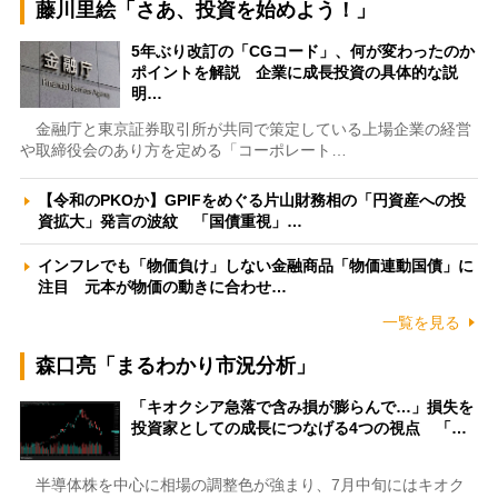
藤川里絵「さあ、投資を始めよう！」
5年ぶり改訂の「CGコード」、何が変わったのか
ポイントを解説 企業に成長投資の具体的な説
明…
金融庁と東京証券取引所が共同で策定している上場企業の経営
や取締役会のあり方を定める「コーポレート…
【令和のPKOか】GPIFをめぐる片山財務相の「円資産への投
資拡大」発言の波紋 「国債重視」…
インフレでも「物価負け」しない金融商品「物価連動国債」に
注目 元本が物価の動きに合わせ…
一覧を見る
森口亮「まるわかり市況分析」
「キオクシア急落で含み損が膨らんで…」損失を
投資家としての成長につなげる4つの視点 「…
半導体株を中心に相場の調整色が強まり、7月中旬にはキオク