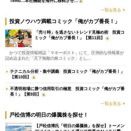
Temu…本社機能を海外に移転させ…
一覧を見る
投資ノウハウ満載コミック「俺がカブ番長！」
「売り時」を逃さないトレンド見極め術 投資コ
ミック「俺がカブ番長！」【第11回】
かつて投資情報雑誌「マネーポスト」にて、圧倒的な情報量が
詰め込まれた「天下無敵の株コミック」とし…
テクニカル分析・集中講義 投資コミック「俺がカブ番長！」
【第10回】
不透明相場に勝つ信用取引の極意 投資コミック「俺がカブ番
長！」【第9回】
一覧を見る
戸松信博の明日の爆騰株を探せ！
【戸松信博氏「明日の爆騰株」を探せ】トーメン