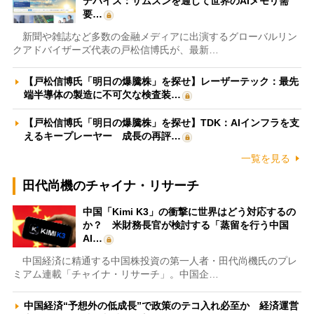
デバイス：サムスンを通じて世界のAIメモリ需
要…
新聞や雑誌など多数の金融メディアに出演するグローバルリン
クアドバイザーズ代表の戸松信博氏が、最新…
【戸松信博氏「明日の爆騰株」を探せ】レーザーテック：最先
端半導体の製造に不可欠な検査装…
【戸松信博氏「明日の爆騰株」を探せ】TDK：AIインフラを支
えるキープレーヤー 成長の再評…
一覧を見る
田代尚機のチャイナ・リサーチ
中国「Kimi K3」の衝撃に世界はどう対応するの
か？ 米財務長官が検討する「蒸留を行う中国
AI…
中国経済に精通する中国株投資の第一人者・田代尚機氏のプレ
ミアム連載「チャイナ・リサーチ」。中国企…
中国経済“予想外の低成長”で政策のテコ入れ必至か 経済運営