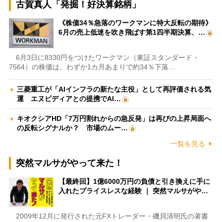
古賀真人「発掘！好決算銘柄」
《株価34％急落のワークマンに特大反転の期待》
6月の売上低迷を吹き飛ばす第1四半期決算、…
6月3日に8330円をつけたワークマン（東証スタンダード・
7564）の株価は、わずか1カ月あまりで約34％下落…
三菱重工が「AIインフラの新たな主役」として再評価される気
運 エヌビディアとの提携でAI…
キオクシアHD「7万円割れからの急反発」は再びの上昇局面へ
の反転シグナルか？ 市場のムー…
一覧を見る
突然マルサがやって来た！
【最終回】1億6000万円の負債と引き換えに手に
入れたプライスレスな経験 ｜ 突然マルサがや…
2009年12月に発行された元FXトレーダー・磯貝清明氏の著書