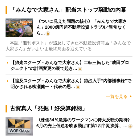
「みんなで大家さん」配当ストップ騒動の内幕
《ついに見えた問題の核心》「みんなで大家さ
ん」2000億円超不動産投資トラブル“異常なく
ら…
本誌『週刊ポスト』が追及してきた不動産投資商品「みんなで
大家さん」がいよいよ最終局面を迎えている…
【独走スクープ・みんなで大家さん】二転三転した“成田プロ
ジェクト”の計画変更の裏で起き…
【追及スクープ・みんなで大家さん】独占入手“内部議事録”で
明かされる柳瀬健一・代表の思…
一覧を見る
古賀真人「発掘！好決算銘柄」
《株価34％急落のワークマンに特大反転の期待》
6月の売上低迷を吹き飛ばす第1四半期決算、…