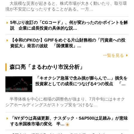
大規模な災害が起きると、株式市場が大きく動いたり、取引環
境が不安定になったりすることがある。一方…
5年ぶり改訂の「CGコード」、何が変わったのかポイントを解
説 企業に成長投資の具体的な説…
【令和のPKOか】GPIFをめぐる片山財務相の「円資産への投
資拡大」発言の波紋 「国債重視」…
一覧を見る
森口亮「まるわかり市況分析」
「キオクシア急落で含み損が膨らんで…」損失を
投資家としての成長につなげる4つの視点 「…
半導体株を中心に相場の調整色が強まり、7月中旬にはキオク
シアホールディングスがストップ安をつけるな…
「NYダウは高値更新、ナスダック・S&P500は足踏み」が意味
する米国株市場の変化 半…