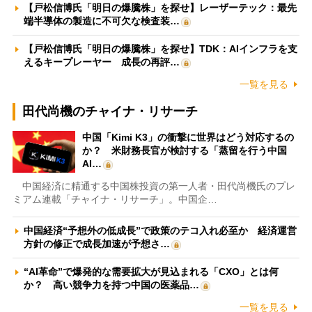
【戸松信博氏「明日の爆騰株」を探せ】レーザーテック：最先
端半導体の製造に不可欠な検査装…
【戸松信博氏「明日の爆騰株」を探せ】TDK：AIインフラを支
えるキープレーヤー 成長の再評…
一覧を見る
田代尚機のチャイナ・リサーチ
中国「Kimi K3」の衝撃に世界はどう対応するの
か？ 米財務長官が検討する「蒸留を行う中国
AI…
中国経済に精通する中国株投資の第一人者・田代尚機氏のプレ
ミアム連載「チャイナ・リサーチ」。中国企…
中国経済“予想外の低成長”で政策のテコ入れ必至か 経済運営
方針の修正で成長加速が予想さ…
“AI革命”で爆発的な需要拡大が見込まれる「CXO」とは何
か？ 高い競争力を持つ中国の医薬品…
一覧を見る