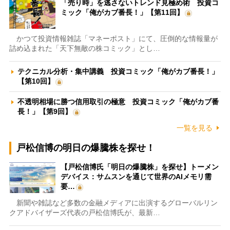
「売り時」を逃さないトレンド見極め術 投資コ
ミック「俺がカブ番長！」【第11回】
かつて投資情報雑誌「マネーポスト」にて、圧倒的な情報量が
詰め込まれた「天下無敵の株コミック」とし…
テクニカル分析・集中講義 投資コミック「俺がカブ番長！」
【第10回】
不透明相場に勝つ信用取引の極意 投資コミック「俺がカブ番
長！」【第9回】
一覧を見る
戸松信博の明日の爆騰株を探せ！
【戸松信博氏「明日の爆騰株」を探せ】トーメン
デバイス：サムスンを通じて世界のAIメモリ需
要…
新聞や雑誌など多数の金融メディアに出演するグローバルリン
クアドバイザーズ代表の戸松信博氏が、最新…