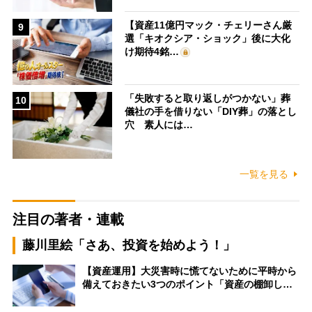
【資産11億円マック・チェリーさん厳
9
選「キオクシア・ショック」後に大化
け期待4銘…
「失敗すると取り返しがつかない」葬
10
儀社の手を借りない「DIY葬」の落とし
穴 素人には…
一覧を見る
注目の著者・連載
藤川里絵「さあ、投資を始めよう！」
【資産運用】大災害時に慌てないために平時から
備えておきたい3つのポイント「資産の棚卸し…