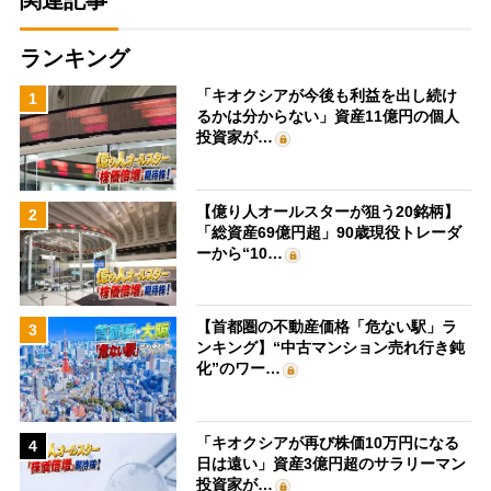
関連記事
ランキング
「キオクシアが今後も利益を出し続け
1
るかは分からない」資産11億円の個人
投資家が…
【億り人オールスターが狙う20銘柄】
2
「総資産69億円超」90歳現役トレーダ
ーから“10…
【首都圏の不動産価格「危ない駅」ラ
3
ンキング】“中古マンション売れ行き鈍
化”のワー…
「キオクシアが再び株価10万円になる
4
日は遠い」資産3億円超のサラリーマン
投資家が…