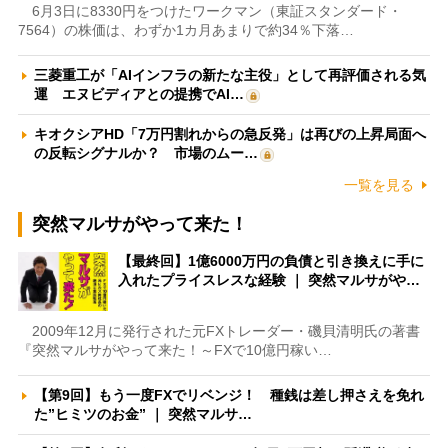
6月3日に8330円をつけたワークマン（東証スタンダード・
7564）の株価は、わずか1カ月あまりで約34％下落…
三菱重工が「AIインフラの新たな主役」として再評価される気
運 エヌビディアとの提携でAI…
キオクシアHD「7万円割れからの急反発」は再びの上昇局面へ
の反転シグナルか？ 市場のムー…
一覧を見る
突然マルサがやって来た！
【最終回】1億6000万円の負債と引き換えに手に
入れたプライスレスな経験 ｜ 突然マルサがや…
2009年12月に発行された元FXトレーダー・磯貝清明氏の著書
『突然マルサがやって来た！～FXで10億円稼い…
【第9回】もう一度FXでリベンジ！ 種銭は差し押さえを免れ
た”ヒミツのお金” ｜ 突然マルサ…