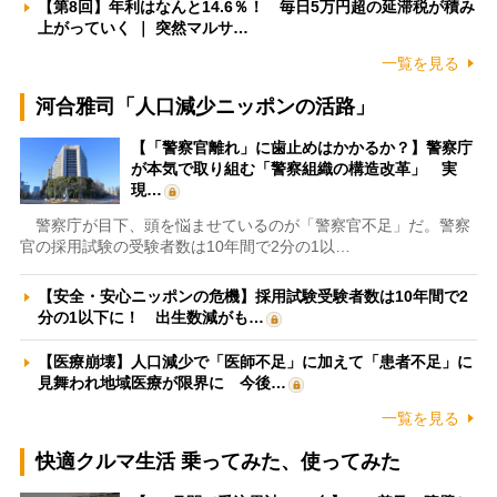
【第8回】年利はなんと14.6％！ 毎日5万円超の延滞税が積み
上がっていく ｜ 突然マルサ…
一覧を見る
河合雅司「人口減少ニッポンの活路」
【「警察官離れ」に歯止めはかかるか？】警察庁
が本気で取り組む「警察組織の構造改革」 実
現…
警察庁が目下、頭を悩ませているのが「警察官不足」だ。警察
官の採用試験の受験者数は10年間で2分の1以…
【安全・安心ニッポンの危機】採用試験受験者数は10年間で2
分の1以下に！ 出生数減がも…
【医療崩壊】人口減少で「医師不足」に加えて「患者不足」に
見舞われ地域医療が限界に 今後…
一覧を見る
快適クルマ生活 乗ってみた、使ってみた