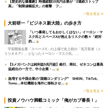
【歴史的な爆騰劇】時価総額10兆円企業が「2連続ストップ
高」「制限値幅拡大」の衝撃 フ…
一覧を見る
大前研一「ビジネス新大陸」の歩き方
「いつ暴発してもおかしくはない」イーロン・マ
スク氏とスペースXが抱えるリスクの数々「絶対
的…
宇宙開発企業「スペースX」の上場で史上初の「兆万長者（ト
リリオネア）」となったイーロン・マスク氏。…
【3メガバンクは純利益5兆円超】銀行、商社、ゼネコンは最高
益続出の一方で、中小企業・…
急増する中国企業の“国籍ロンダリング” SHEIN、TikTok、
Temu…本社機能を海外に移転させ…
一覧を見る
投資ノウハウ満載コミック「俺がカブ番長！」