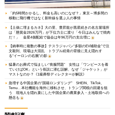
「約5時間かかるし、料金も高いのになぜ？」東京～博多間の
移動に飛行機ではなく新幹線を選ぶ人の事情
【土俵に埋まるカネ】大の里、豊昇龍が黒星続きの名古屋場所
は「懸賞金2826万円」が下位力士に渡り「今日はみんなで焼肉
だ！」 金星4個配給で協会は年96万円の支出増に
【納車時に複数の事故】テスラジャパン“多額のEV補助金”で注
文殺到、現場は大混乱 トラブル続発の背後に見え隠れす
る“イーロンの右腕”の影
猛暑のお葬式で悩ましい“喪服問題” 女性は「ワンピースを着
ていけばOK」という俗説に潜む誤解、なぜ「ジャケット」が
マストなのか？《1級葬祭ディレクターが解説》
急増する中国企業の“国籍ロンダリング” SHEIN、TikTok、
Temu…本社機能を海外に移転させ、トランプ関税の回避を狙
う 現地人を隠れ蓑にした中国企業の農業参入・土地取得への
懸念も