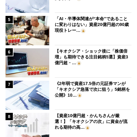
「AI・半導体関連が“本命”であること
5
に変わりはない」資産20億円超の90歳
現役トレー…
【キオクシア・ショック後に「株価倍
6
増」も期待できる注目銘柄5選】資産3
億円超・…
《2年弱で資産17.5倍の元証券マンが
7
「キオクシア急落で次に狙う」5銘柄を
公開》10…
【資産10億円超・かんちさんが厳
8
選！】「キオクシアの次」に資金が流
れる期待の高…