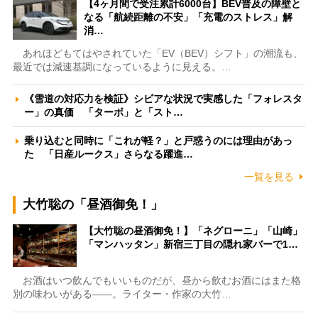
【4ヶ月間で受注累計6000台】BEV普及の障壁と
なる「航続距離の不安」「充電のストレス」解
消…
あれほどもてはやされていた「EV（BEV）シフト」の潮流も、
最近では減速基調になっているように見える。…
《雪道の対応力を検証》シビアな状況で実感した「フォレスタ
ー」の真価 「ターボ」と「スト…
乗り込むと同時に「これが軽？」と戸惑うのには理由があっ
た 「日産ルークス」さらなる躍進…
一覧を見る
大竹聡の「昼酒御免！」
【大竹聡の昼酒御免！】「ネグローニ」「山崎」
「マンハッタン」新宿三丁目の隠れ家バーで1…
お酒はいつ飲んでもいいものだが、昼から飲むお酒にはまた格
別の味わいがある――。ライター・作家の大竹…