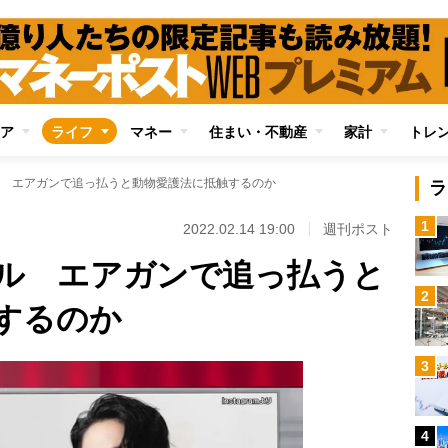
ア
ライフ
マネー
住まい・不動産
家計
トレ
 エアガンで追っ払うと動物愛護法に抵触するのか
ラ
1
2022.02.14 19:00
週刊ポスト
ル エアガンで追っ払うと
2
するのか
3
4