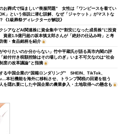
のお葬式で悩ましい“喪服問題” 女性は「ワンピースを着てい
OK」という俗説に潜む誤解、なぜ「ジャケット」がマストな
？《1級葬祭ディレクターが解説》
クシアなどAI関連株に資金集中で“割安になった成長株”に投資
 資産1.5億円超の坂本慎太郎さんが「絶好の仕込み時」と考
防衛・食品銘柄を紹介
がやりたいのか分からない」竹中平蔵氏が語る高市内閣の評
「給付付き税額控除はその場しのぎ」いま不可欠なのは“社会
制度の改革議論”と指摘
する中国企業の“国籍ロンダリング” SHEIN、TikTok、
mu…本社機能を海外に移転させ、トランプ関税の回避を狙う
人を隠れ蓑にした中国企業の農業参入・土地取得への懸念も