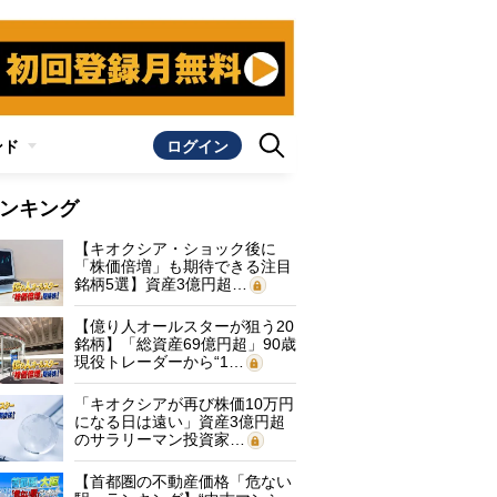
ンド
ログイン
ンキング
【キオクシア・ショック後に
「株価倍増」も期待できる注目
銘柄5選】資産3億円超…
【億り人オールスターが狙う20
銘柄】「総資産69億円超」90歳
現役トレーダーから“1…
「キオクシアが再び株価10万円
になる日は遠い」資産3億円超
のサラリーマン投資家…
【首都圏の不動産価格「危ない