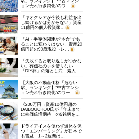
駅」ランキング】“中古マンシ
ョン売れ行き鈍化”のワ…
「キオクシアが今後も利益を出
し続けるかは分からない」資産
11億円の個人投資家…
「AI・半導体関連が“本命”であ
ることに変わりはない」資産20
億円超の90歳現役トレ…
「失敗すると取り返しがつかな
い」葬儀社の手を借りない
「DIY葬」の落とし穴 素人
に…
【大阪の不動産価格「危ない
駅」ランキング】“中古マンシ
ョン売れ行き鈍化”のワー…
《200万円→資産10億円超の
DAIBOUCHOU氏が「年末まで
に株価倍増期待」の5銘柄を…
ドライアイスを使わず遺体を保
つ「エンバーミング」が日本で
も普及 1～2週間は…