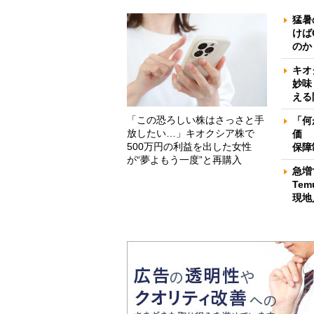
猛暑
けば
のか
キオ
妙味
える
「この恐ろしい株はさっさと手
「何
放したい…」キオクシア株で
価 
500万円の利益を出した女性
保障
が“夢よもう一度”と再購入
急増
Te
現地