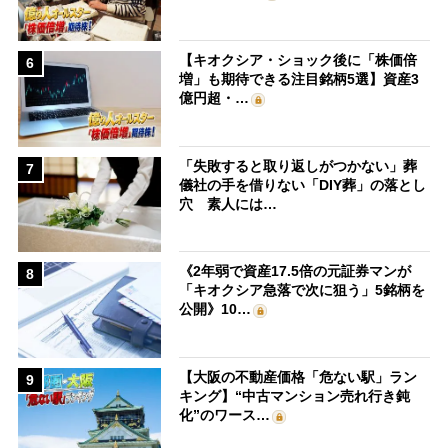
【キオクシア・ショック後に「株価倍
6
増」も期待できる注目銘柄5選】資産3
億円超・…
「失敗すると取り返しがつかない」葬
7
儀社の手を借りない「DIY葬」の落とし
穴 素人には…
《2年弱で資産17.5倍の元証券マンが
8
「キオクシア急落で次に狙う」5銘柄を
公開》10…
【大阪の不動産価格「危ない駅」ラン
9
キング】“中古マンション売れ行き鈍
化”のワース…