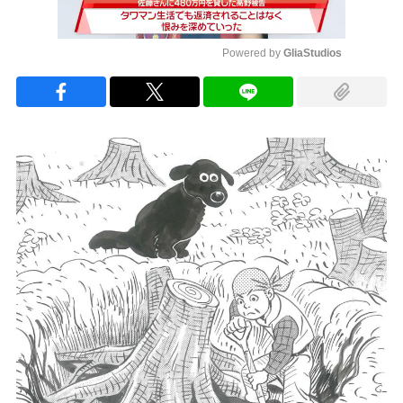
Powered by 
GliaStudios
Mute