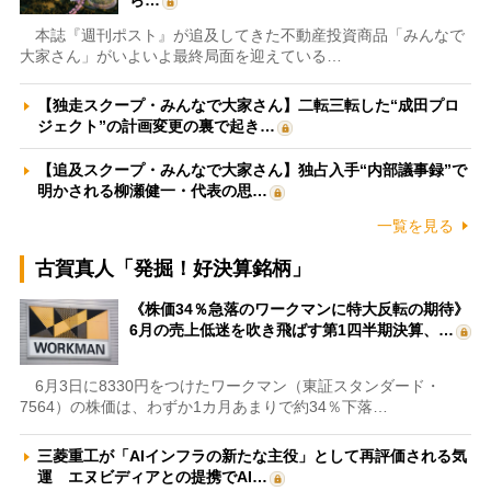
本誌『週刊ポスト』が追及してきた不動産投資商品「みんなで
大家さん」がいよいよ最終局面を迎えている…
【独走スクープ・みんなで大家さん】二転三転した“成田プロ
ジェクト”の計画変更の裏で起き…
【追及スクープ・みんなで大家さん】独占入手“内部議事録”で
明かされる柳瀬健一・代表の思…
一覧を見る
古賀真人「発掘！好決算銘柄」
《株価34％急落のワークマンに特大反転の期待》
6月の売上低迷を吹き飛ばす第1四半期決算、…
6月3日に8330円をつけたワークマン（東証スタンダード・
7564）の株価は、わずか1カ月あまりで約34％下落…
三菱重工が「AIインフラの新たな主役」として再評価される気
運 エヌビディアとの提携でAI…