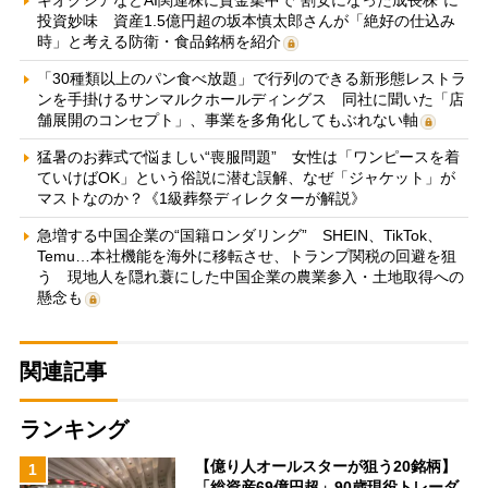
キオクシアなどAI関連株に資金集中で“割安になった成長株”に
投資妙味 資産1.5億円超の坂本慎太郎さんが「絶好の仕込み
時」と考える防衛・食品銘柄を紹介
「30種類以上のパン食べ放題」で行列のできる新形態レストラ
ンを手掛けるサンマルクホールディングス 同社に聞いた「店
舗展開のコンセプト」、事業を多角化してもぶれない軸
猛暑のお葬式で悩ましい“喪服問題” 女性は「ワンピースを着
ていけばOK」という俗説に潜む誤解、なぜ「ジャケット」が
マストなのか？《1級葬祭ディレクターが解説》
急増する中国企業の“国籍ロンダリング” SHEIN、TikTok、
Temu…本社機能を海外に移転させ、トランプ関税の回避を狙
う 現地人を隠れ蓑にした中国企業の農業参入・土地取得への
懸念も
関連記事
ランキング
【億り人オールスターが狙う20銘柄】
1
「総資産69億円超」90歳現役トレーダ