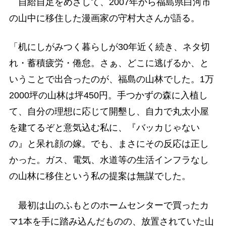
自給自足をめざして、2007年から福島県白河市
の山中に移住した漫画家の守村大さんが語る。
「机にしがみつく暮らしが30年近く続き、ネタ切
れ・蓄積疲労・倦怠。さぁ、どこに逃げるか、と
いうことで出合ったのが、福島の山林でした。1万
2000坪の山林は坪450円。手つかずの森に入植し
て、自分の理想に応じて開墾し、自力で丸太小屋
を建てるぞと意気込む私に、『バッカじゃない
の』と呆れ顔の嫁。でも、まさにその反応は正し
かった。ガス、電気、水道等の生活インフラなし
の山林に移住という私の提案は無謀でした。
最初は山のふもとのホームセンターで買ったカ
マ1本を手に踏み込んだものの、放置されていた山