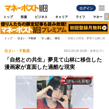
ログイン
トップ
投資
ビジネス
キャリア
ライフ
マネー
トップ
住まい・不動産
引っ越し・移住
「自然との共生」夢見て山林に移住
住まい・不動産
2021.04.29 16:00
女性セブン
「自然との共生」夢見て山林に移住した
漫画家が直面した過酷な現実
もっと見る
arrow_forward_ios