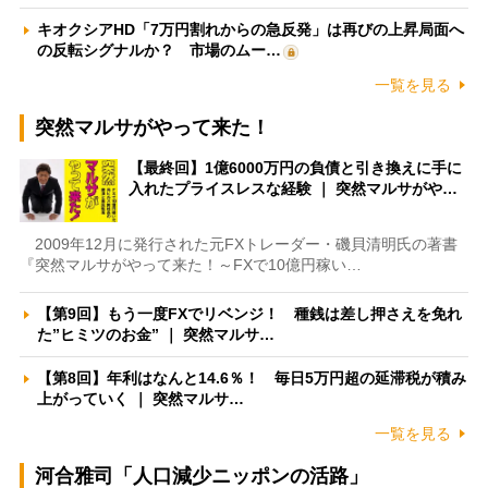
キオクシアHD「7万円割れからの急反発」は再びの上昇局面へ
の反転シグナルか？ 市場のムー…
一覧を見る
突然マルサがやって来た！
【最終回】1億6000万円の負債と引き換えに手に
入れたプライスレスな経験 ｜ 突然マルサがや…
2009年12月に発行された元FXトレーダー・磯貝清明氏の著書
『突然マルサがやって来た！～FXで10億円稼い…
【第9回】もう一度FXでリベンジ！ 種銭は差し押さえを免れ
た”ヒミツのお金” ｜ 突然マルサ…
【第8回】年利はなんと14.6％！ 毎日5万円超の延滞税が積み
上がっていく ｜ 突然マルサ…
一覧を見る
河合雅司「人口減少ニッポンの活路」