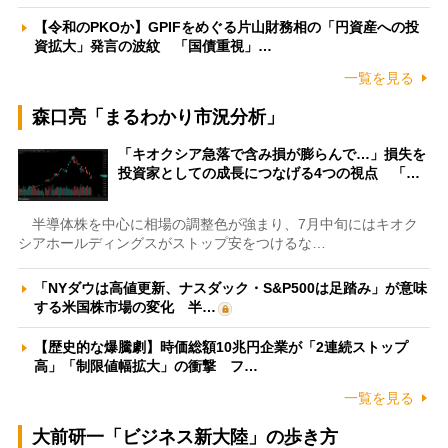
【令和のPKOか】GPIFをめぐる片山財務相の「円資産への投
資拡大」発言の波紋 「国債重視」…
一覧を見る
森口亮「まるわかり市況分析」
「キオクシア急落で含み損が膨らんで…」損失を
投資家としての成長につなげる4つの視点 「…
半導体株を中心に相場の調整色が強まり、7月中旬にはキオク
シアホールディングスがストップ安をつけるな…
「NYダウは高値更新、ナスダック・S&P500は足踏み」が意味
する米国株市場の変化 半…
【歴史的な爆騰劇】時価総額10兆円企業が「2連続ストップ
高」「制限値幅拡大」の衝撃 フ…
一覧を見る
大前研一「ビジネス新大陸」の歩き方