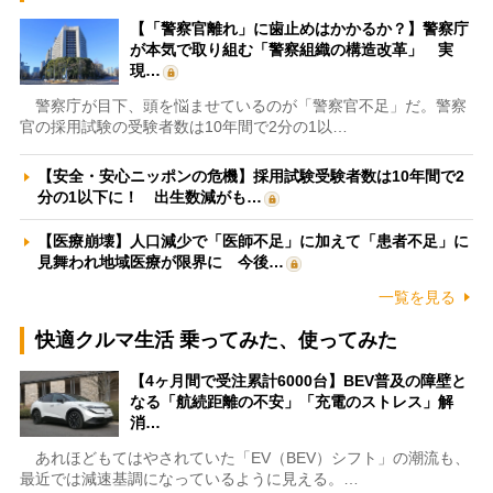
【「警察官離れ」に歯止めはかかるか？】警察庁
が本気で取り組む「警察組織の構造改革」 実
現…
警察庁が目下、頭を悩ませているのが「警察官不足」だ。警察
官の採用試験の受験者数は10年間で2分の1以…
【安全・安心ニッポンの危機】採用試験受験者数は10年間で2
分の1以下に！ 出生数減がも…
【医療崩壊】人口減少で「医師不足」に加えて「患者不足」に
見舞われ地域医療が限界に 今後…
一覧を見る
快適クルマ生活 乗ってみた、使ってみた
【4ヶ月間で受注累計6000台】BEV普及の障壁と
なる「航続距離の不安」「充電のストレス」解
消…
あれほどもてはやされていた「EV（BEV）シフト」の潮流も、
最近では減速基調になっているように見える。…