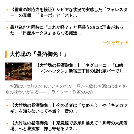
《雪道の対応力を検証》シビアな状況で実感した「フォレスタ
ー」の真価 「ターボ」と「スト…
乗り込むと同時に「これが軽？」と戸惑うのには理由があっ
た 「日産ルークス」さらなる躍進…
一覧を見る
大竹聡の「昼酒御免！」
【大竹聡の昼酒御免！】「ネグローニ」「山崎」
「マンハッタン」新宿三丁目の隠れ家バーで1…
お酒はいつ飲んでもいいものだが、昼から飲むお酒にはまた格
別の味わいがある――。ライター・作家の大竹…
【大竹聡の昼酒御免！】今の若者は「なめろう」や「キヌカツ
ギ」を知らないって本当？ 昔の…
【大竹聡の昼酒御免！】京急線で多摩川越えて「川崎の大衆酒
場」へと昼酒旅 押し寄せるノス…