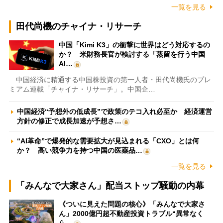
一覧を見る
田代尚機のチャイナ・リサーチ
中国「Kimi K3」の衝撃に世界はどう対応するの
か？ 米財務長官が検討する「蒸留を行う中国
AI…
中国経済に精通する中国株投資の第一人者・田代尚機氏のプレ
ミアム連載「チャイナ・リサーチ」。中国企…
中国経済“予想外の低成長”で政策のテコ入れ必至か 経済運営
方針の修正で成長加速が予想さ…
“AI革命”で爆発的な需要拡大が見込まれる「CXO」とは何
か？ 高い競争力を持つ中国の医薬品…
一覧を見る
「みんなで大家さん」配当ストップ騒動の内幕
《ついに見えた問題の核心》「みんなで大家さ
ん」2000億円超不動産投資トラブル“異常なく
ら…