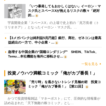
「いつ暴発してもおかしくはない」イーロン・マ
スク氏とスペースXが抱えるリスクの数々「絶対
的…
宇宙開発企業「スペースX」の上場で史上初の「兆万長者（ト
リリオネア）」となったイーロン・マスク氏。…
【3メガバンクは純利益5兆円超】銀行、商社、ゼネコンは最高
益続出の一方で、中小企業・…
急増する中国企業の“国籍ロンダリング” SHEIN、TikTok、
Temu…本社機能を海外に移転させ…
一覧を見る
投資ノウハウ満載コミック「俺がカブ番長！」
「売り時」を逃さないトレンド見極め術 投資コ
ミック「俺がカブ番長！」【第11回】
かつて投資情報雑誌「マネーポスト」にて、圧倒的な情報量が
詰め込まれた「天下無敵の株コミック」とし…