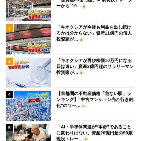
ーから“10…
「キオクシアが今後も利益を出し続け
2
るかは分からない」資産11億円の個人
投資家が…
「キオクシアが再び株価10万円になる
3
日は遠い」資産3億円超のサラリーマン
投資家が…
【首都圏の不動産価格「危ない駅」ラ
4
ンキング】“中古マンション売れ行き鈍
化”のワー…
「AI・半導体関連が“本命”であること
5
に変わりはない」資産20億円超の90歳
現役トレー…