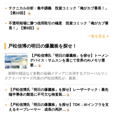
テクニカル分析・集中講義 投資コミック「俺がカブ番長！」
【第10回】
不透明相場に勝つ信用取引の極意 投資コミック「俺がカブ番
長！」【第9回】
一覧を見る
戸松信博の明日の爆騰株を探せ！
【戸松信博氏「明日の爆騰株」を探せ】トーメン
デバイス：サムスンを通じて世界のAIメモリ需
要…
新聞や雑誌など多数の金融メディアに出演するグローバルリン
クアドバイザーズ代表の戸松信博氏が、最新…
【戸松信博氏「明日の爆騰株」を探せ】レーザーテック：最先
端半導体の製造に不可欠な検査装…
【戸松信博氏「明日の爆騰株」を探せ】TDK：AIインフラを支
えるキープレーヤー 成長の再評…