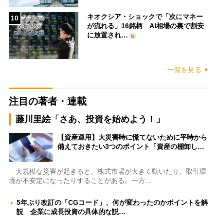
キオクシア・ショックで「次にマネー
10
が流れる」16銘柄 AI相場の裏で割安
に放置され…
一覧を見る
注目の著者・連載
藤川里絵「さあ、投資を始めよう！」
【資産運用】大災害時に慌てないために平時から
備えておきたい3つのポイント「資産の棚卸し…
大規模な災害が起きると、株式市場が大きく動いたり、取引環
境が不安定になったりすることがある。一方…
5年ぶり改訂の「CGコード」、何が変わったのかポイントを解
説 企業に成長投資の具体的な説…