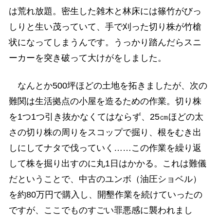
は荒れ放題。密生した雑木と林床には篠竹がびっ
しりと生い茂っていて、手で刈った切り株が竹槍
状になってしまうんです。うっかり踏んだらスニ
ーカーを突き破って大けがをしました。
なんとか500坪ほどの土地を拓きましたが、次の
難関は生活拠点の小屋を造るための作業。切り株
を1つ1つ引き抜かなくてはならず、25㎝ほどの太
さの切り株の周りをスコップで掘り、根をむき出
しにしてナタで伐っていく……この作業を繰り返
して株を掘り出すのに丸1日はかかる。これは難儀
だということで、中古のユンボ（油圧ショベル）
を約80万円で購入し、開墾作業を続けていったの
ですが、ここでものすごい罪悪感に襲われまし