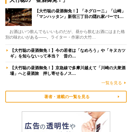
【大竹聡の昼酒御免！】「ネグローニ」「山崎」
「マンハッタン」新宿三丁目の隠れ家バーで1…
お酒はいつ飲んでもいいものだが、昼から飲むお酒にはまた格
別の味わいがある――。ライター・作家の大竹…
【大竹聡の昼酒御免！】今の若者は「なめろう」や「キヌカツ
ギ」を知らないって本当？ 昔の…
【大竹聡の昼酒御免！】京急線で多摩川越えて「川崎の大衆酒
場」へと昼酒旅 押し寄せるノス…
一覧を見る
著者・連載の一覧を見る