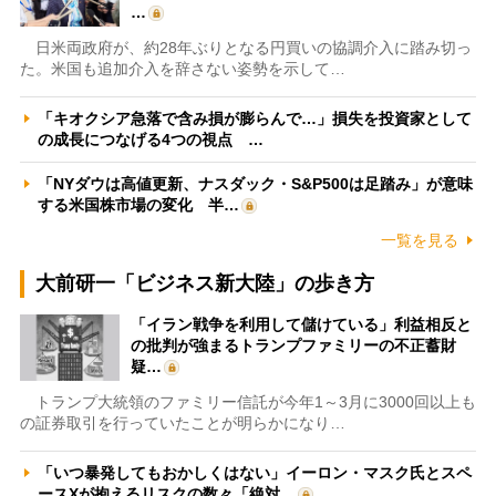
…
日米両政府が、約28年ぶりとなる円買いの協調介入に踏み切っ
た。米国も追加介入を辞さない姿勢を示して…
「キオクシア急落で含み損が膨らんで…」損失を投資家として
の成長につなげる4つの視点 …
「NYダウは高値更新、ナスダック・S&P500は足踏み」が意味
する米国株市場の変化 半…
一覧を見る
大前研一「ビジネス新大陸」の歩き方
「イラン戦争を利用して儲けている」利益相反と
の批判が強まるトランプファミリーの不正蓄財
疑…
トランプ大統領のファミリー信託が今年1～3月に3000回以上も
の証券取引を行っていたことが明らかになり…
「いつ暴発してもおかしくはない」イーロン・マスク氏とスペ
ースXが抱えるリスクの数々「絶対…