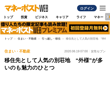
ログイン
トップ
投資
ビジネス
キャリア
ライフ
マネー
トップ
住まい・不動産
引っ越し・移住
移住先として人気の別荘地 “外様”
住まい・不動産
2020.06.19 07:00
女性セブン
移住先として人気の別荘地 “外様”が多
いのも魅力のひとつ
Loaded
:
100.00%
/
Unmute