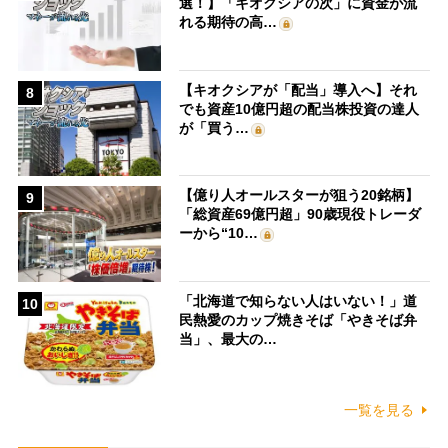
選！】「キオクシアの次」に資金が流
れる期待の高…
【キオクシアが「配当」導入へ】それ
8
でも資産10億円超の配当株投資の達人
が「買う…
【億り人オールスターが狙う20銘柄】
9
「総資産69億円超」90歳現役トレーダ
ーから“10…
「北海道で知らない人はいない！」道
10
民熱愛のカップ焼きそば「やきそば弁
当」、最大の…
一覧を見る