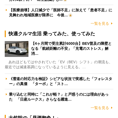
【医療崩壊】人口減少で「医師不足」に加えて「患者不足」に
見舞われ地域医療が限界に 今後…
一覧を見る
快適クルマ生活 乗ってみた、使ってみた
【4ヶ月間で受注累計6000台】BEV普及の障壁と
なる「航続距離の不安」「充電のストレス」解
消…
あれほどもてはやされていた「EV（BEV）シフト」の潮流も、
最近では減速基調になっているように見える。…
《雪道の対応力を検証》シビアな状況で実感した「フォレスタ
ー」の真価 「ターボ」と「スト…
乗り込むと同時に「これが軽？」と戸惑うのには理由があっ
た 「日産ルークス」さらなる躍進…
一覧を見る
大竹聡の「昼酒御免！」