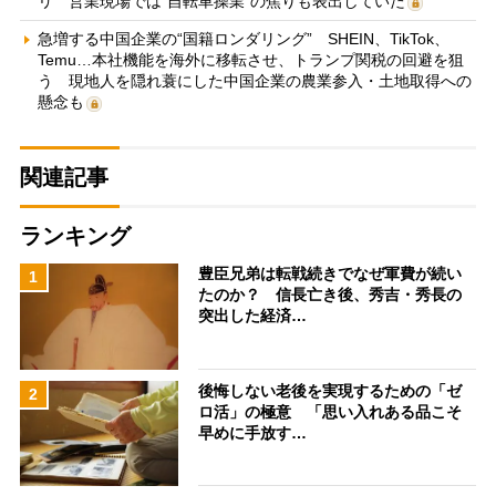
リ 営業現場では“自転車操業”の焦りも表出していた
急増する中国企業の“国籍ロンダリング” SHEIN、TikTok、
Temu…本社機能を海外に移転させ、トランプ関税の回避を狙
う 現地人を隠れ蓑にした中国企業の農業参入・土地取得への
懸念も
関連記事
ランキング
豊臣兄弟は転戦続きでなぜ軍費が続い
1
たのか？ 信長亡き後、秀吉・秀長の
突出した経済…
後悔しない老後を実現するための「ゼ
2
ロ活」の極意 「思い入れある品こそ
早めに手放す…