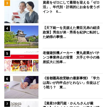
資産をゼロにして最期を迎える「ゼロ
3
活」、年代別・計画的にお金を使うポ
イント 6…
【天下統一を見据えた豊臣兄弟の経済
4
政策】秀吉が弟・秀長を紀伊に転封し
た納得の事情…
老舗遊技機メーカー・豊丸産業がパチ
5
ンコ事業停止の背景 大手と中小の格
差拡大に拍車…
《首都圏高校受験の最新事情》「学力
6
は高いが内申点がとれない」生徒はど
う戦う？ 東…
【資産10億円超・かんちさんが厳
7