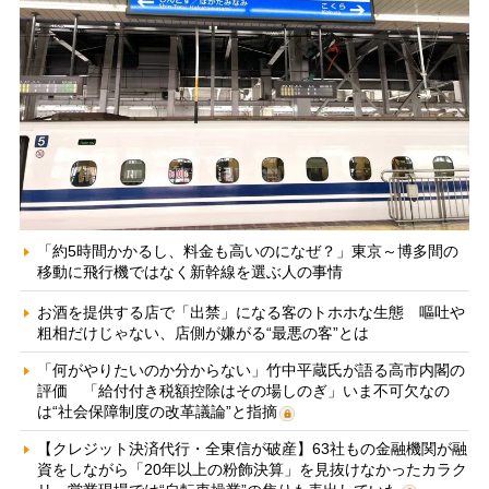
「約5時間かかるし、料金も高いのになぜ？」東京～博多間の
移動に飛行機ではなく新幹線を選ぶ人の事情
お酒を提供する店で「出禁」になる客のトホホな生態 嘔吐や
粗相だけじゃない、店側が嫌がる“最悪の客”とは
「何がやりたいのか分からない」竹中平蔵氏が語る高市内閣の
評価 「給付付き税額控除はその場しのぎ」いま不可欠なの
は“社会保障制度の改革議論”と指摘
【クレジット決済代行・全東信が破産】63社もの金融機関が融
資をしながら「20年以上の粉飾決算」を見抜けなかったカラク