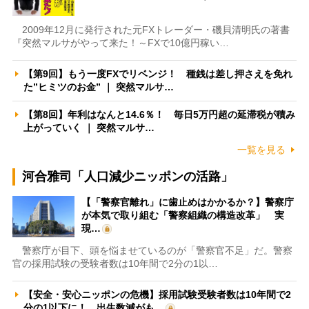
2009年12月に発行された元FXトレーダー・磯貝清明氏の著書
『突然マルサがやって来た！～FXで10億円稼い…
【第9回】もう一度FXでリベンジ！ 種銭は差し押さえを免れ
た”ヒミツのお金” ｜ 突然マルサ…
【第8回】年利はなんと14.6％！ 毎日5万円超の延滞税が積み
上がっていく ｜ 突然マルサ…
一覧を見る
河合雅司「人口減少ニッポンの活路」
【「警察官離れ」に歯止めはかかるか？】警察庁
が本気で取り組む「警察組織の構造改革」 実
現…
警察庁が目下、頭を悩ませているのが「警察官不足」だ。警察
官の採用試験の受験者数は10年間で2分の1以…
【安全・安心ニッポンの危機】採用試験受験者数は10年間で2
分の1以下に！ 出生数減がも…