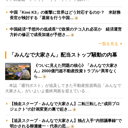
中国「Kimi K3」の衝撃に世界はどう対応するのか？ 米財務
長官が検討する「蒸留を行う中国…
中国経済“予想外の低成長”で政策のテコ入れ必至か 経済運営
方針の修正で成長加速が予想さ…
一覧を見る
「みんなで大家さん」配当ストップ騒動の内幕
《ついに見えた問題の核心》「みんなで大家さ
ん」2000億円超不動産投資トラブル“異常なく
ら…
本誌『週刊ポスト』が追及してきた不動産投資商品「みんなで
大家さん」がいよいよ最終局面を迎えている…
【独走スクープ・みんなで大家さん】二転三転した“成田プロ
ジェクト”の計画変更の裏で起き…
【追及スクープ・みんなで大家さん】独占入手“内部議事録”で
明かされる柳瀬健一・代表の思…