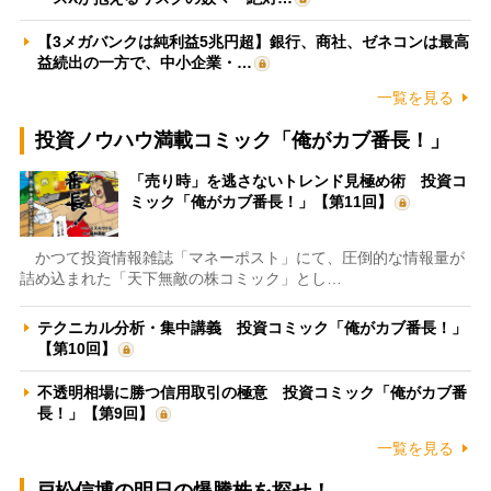
【3メガバンクは純利益5兆円超】銀行、商社、ゼネコンは最高
益続出の一方で、中小企業・…
一覧を見る
投資ノウハウ満載コミック「俺がカブ番長！」
「売り時」を逃さないトレンド見極め術 投資コ
ミック「俺がカブ番長！」【第11回】
かつて投資情報雑誌「マネーポスト」にて、圧倒的な情報量が
詰め込まれた「天下無敵の株コミック」とし…
テクニカル分析・集中講義 投資コミック「俺がカブ番長！」
【第10回】
不透明相場に勝つ信用取引の極意 投資コミック「俺がカブ番
長！」【第9回】
一覧を見る
戸松信博の明日の爆騰株を探せ！