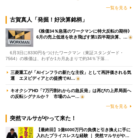
一覧を見る
古賀真人「発掘！好決算銘柄」
《株価34％急落のワークマンに特大反転の期待》
6月の売上低迷を吹き飛ばす第1四半期決算、…
6月3日に8330円をつけたワークマン（東証スタンダード・
7564）の株価は、わずか1カ月あまりで約34％下落…
三菱重工が「AIインフラの新たな主役」として再評価される気
運 エヌビディアとの提携でAI…
キオクシアHD「7万円割れからの急反発」は再びの上昇局面へ
の反転シグナルか？ 市場のムー…
一覧を見る
突然マルサがやって来た！
【最終回】1億6000万円の負債と引き換えに手に
入れたプライスレスな経験 ｜ 突然マルサがや…