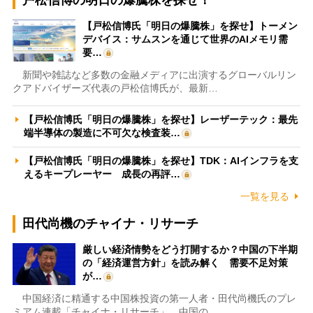
【戸松信博氏「明日の爆騰株」を探せ】トーメン
デバイス：サムスンを通じて世界のAIメモリ需
要…
新聞や雑誌など多数の金融メディアに出演するグローバルリン
クアドバイザーズ代表の戸松信博氏が、最新…
【戸松信博氏「明日の爆騰株」を探せ】レーザーテック：最先
端半導体の製造に不可欠な検査装…
【戸松信博氏「明日の爆騰株」を探せ】TDK：AIインフラを支
えるキープレーヤー 成長の再評…
一覧を見る
田代尚機のチャイナ・リサーチ
厳しい経済情勢をどう打開するか？中国の下半期
の「経済運営方針」を読み解く 需要不足対策
が…
中国経済に精通する中国株投資の第一人者・田代尚機氏のプレ
ミアム連載「チャイナ・リサーチ」。中国の…