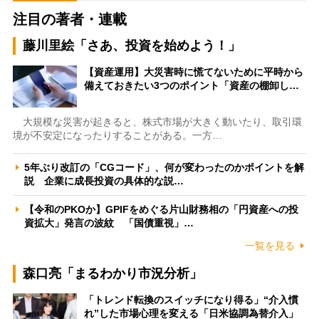
注目の著者・連載
藤川里絵「さあ、投資を始めよう！」
【資産運用】大災害時に慌てないために平時から
備えておきたい3つのポイント「資産の棚卸し…
大規模な災害が起きると、株式市場が大きく動いたり、取引環
境が不安定になったりすることがある。一方…
5年ぶり改訂の「CGコード」、何が変わったのかポイントを解
説 企業に成長投資の具体的な説…
【令和のPKOか】GPIFをめぐる片山財務相の「円資産への投
資拡大」発言の波紋 「国債重視」…
一覧を見る
森口亮「まるわかり市況分析」
「トレンド転換のスイッチになり得る」“介入慣
れ”した市場心理を変える「日米協調為替介入」