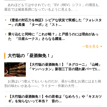
あれほどもてはやされていた「EV（BEV）シフト」の潮流も、
最近では減速基調になっているように見える。…
《雪道の対応力を検証》シビアな状況で実感した「フォレスタ
ー」の真価 「ターボ」と「スト…
乗り込むと同時に「これが軽？」と戸惑うのには理由があっ
た 「日産ルークス」さらなる躍進…
一覧を見る
大竹聡の「昼酒御免！」
【大竹聡の昼酒御免！】「ネグローニ」「山崎」
「マンハッタン」新宿三丁目の隠れ家バーで1…
お酒はいつ飲んでもいいものだが、昼から飲むお酒にはまた格
別の味わいがある――。ライター・作家の大竹…
【大竹聡の昼酒御免！】今の若者は「なめろう」や「キヌカツ
ギ」を知らないって本当？ 昔の…