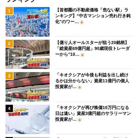
【首都圏の不動産価格「危ない駅」ラ
1
ンキング】“中古マンション売れ行き鈍
化”のワー…
【億り人オールスターが狙う20銘柄】
2
「総資産69億円超」90歳現役トレーダ
ーから“10…
「キオクシアが今後も利益を出し続け
3
るかは分からない」資産11億円の個人
投資家が…
「キオクシアが再び株価10万円になる
4
日は遠い」資産3億円超のサラリーマン
投資家が…