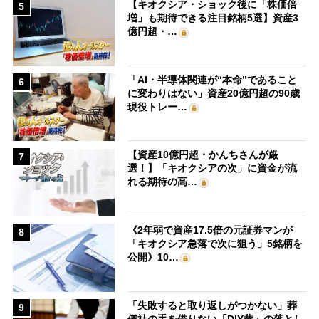
【キオクシア・ショック後に「株価倍
5
増」も期待できる注目銘柄5選】資産3
億円超・…
「AI・半導体関連が“本命”であること
6
に変わりはない」資産20億円超の90歳
現役トレー…
【資産10億円超・かんちさんが厳
7
選！】「キオクシアの次」に資金が流
れる期待の高…
《2年弱で資産17.5倍の元証券マンが
8
「キオクシア急落で次に狙う」5銘柄を
公開》10…
「失敗すると取り返しがつかない」葬
9
儀社の手を借りない「DIY葬」の落とし