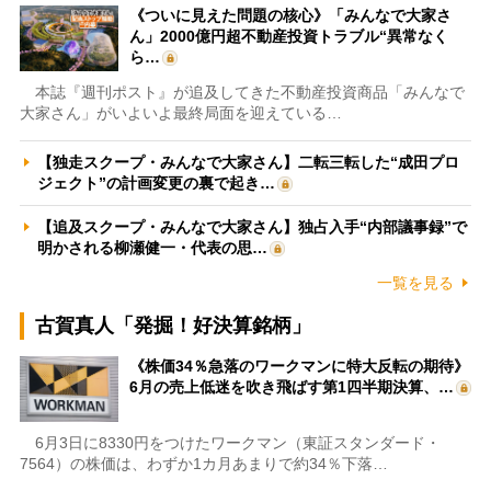
《ついに見えた問題の核心》「みんなで大家さ
ん」2000億円超不動産投資トラブル“異常なく
ら…
本誌『週刊ポスト』が追及してきた不動産投資商品「みんなで
大家さん」がいよいよ最終局面を迎えている…
【独走スクープ・みんなで大家さん】二転三転した“成田プロ
ジェクト”の計画変更の裏で起き…
【追及スクープ・みんなで大家さん】独占入手“内部議事録”で
明かされる柳瀬健一・代表の思…
一覧を見る
古賀真人「発掘！好決算銘柄」
《株価34％急落のワークマンに特大反転の期待》
6月の売上低迷を吹き飛ばす第1四半期決算、…
6月3日に8330円をつけたワークマン（東証スタンダード・
7564）の株価は、わずか1カ月あまりで約34％下落…