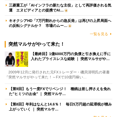
三菱重工が「AIインフラの新たな主役」として再評価される気
運 エヌビディアとの提携でAI…
キオクシアHD「7万円割れからの急反発」は再びの上昇局面へ
の反転シグナルか？ 市場のムー…
一覧を見る
突然マルサがやって来た！
【最終回】1億6000万円の負債と引き換えに手に
入れたプライスレスな経験 ｜ 突然マルサがや…
2009年12月に発行された元FXトレーダー・磯貝清明氏の著書
『突然マルサがやって来た！～FXで10億円稼い…
【第9回】もう一度FXでリベンジ！ 種銭は差し押さえを免れ
た”ヒミツのお金” ｜ 突然マルサ…
【第8回】年利はなんと14.6％！ 毎日5万円超の延滞税が積み
上がっていく ｜ 突然マルサ…