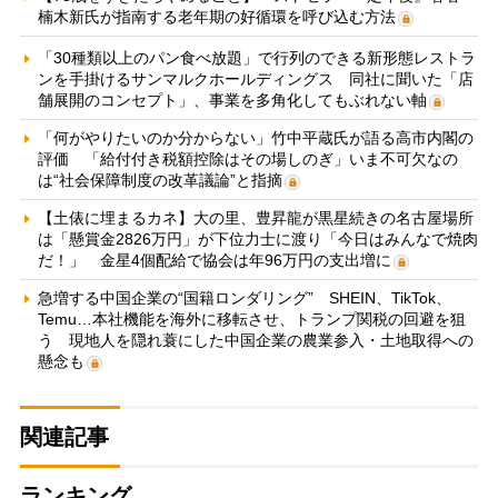
楠木新氏が指南する老年期の好循環を呼び込む方法
「30種類以上のパン食べ放題」で行列のできる新形態レストラ
ンを手掛けるサンマルクホールディングス 同社に聞いた「店
舗展開のコンセプト」、事業を多角化してもぶれない軸
「何がやりたいのか分からない」竹中平蔵氏が語る高市内閣の
評価 「給付付き税額控除はその場しのぎ」いま不可欠なの
は“社会保障制度の改革議論”と指摘
【土俵に埋まるカネ】大の里、豊昇龍が黒星続きの名古屋場所
は「懸賞金2826万円」が下位力士に渡り「今日はみんなで焼肉
だ！」 金星4個配給で協会は年96万円の支出増に
急増する中国企業の“国籍ロンダリング” SHEIN、TikTok、
Temu…本社機能を海外に移転させ、トランプ関税の回避を狙
う 現地人を隠れ蓑にした中国企業の農業参入・土地取得への
懸念も
関連記事
ランキング