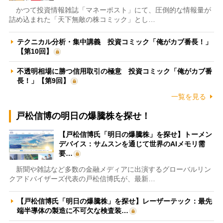
かつて投資情報雑誌「マネーポスト」にて、圧倒的な情報量が
詰め込まれた「天下無敵の株コミック」とし…
テクニカル分析・集中講義 投資コミック「俺がカブ番長！」
【第10回】
不透明相場に勝つ信用取引の極意 投資コミック「俺がカブ番
長！」【第9回】
一覧を見る
戸松信博の明日の爆騰株を探せ！
【戸松信博氏「明日の爆騰株」を探せ】トーメン
デバイス：サムスンを通じて世界のAIメモリ需
要…
新聞や雑誌など多数の金融メディアに出演するグローバルリン
クアドバイザーズ代表の戸松信博氏が、最新…
【戸松信博氏「明日の爆騰株」を探せ】レーザーテック：最先
端半導体の製造に不可欠な検査装…