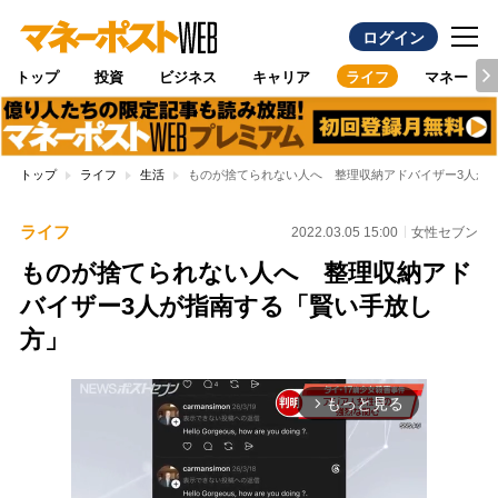
ログイン
トップ
投資
ビジネス
キャリア
ライフ
マネー
トップ
ライフ
生活
ものが捨てられない人へ 整理収納アドバイザー3人が
ライフ
2022.03.05 15:00
女性セブン
ものが捨てられない人へ 整理収納アド
バイザー3人が指南する「賢い手放し
方」
もっと見る
arrow_forward_ios