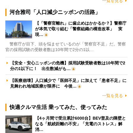
一覧を見る
河合雅司「人口減少ニッポンの活路」
【「警察官離れ」に歯止めはかかるか？】警察庁
が本気で取り組む「警察組織の構造改革」 実
現…
警察庁が目下、頭を悩ませているのが「警察官不足」だ。警察
官の採用試験の受験者数は10年間で2分の1以…
【安全・安心ニッポンの危機】採用試験受験者数は10年間で2
分の1以下に！ 出生数減がも…
【医療崩壊】人口減少で「医師不足」に加えて「患者不足」に
見舞われ地域医療が限界に 今後…
一覧を見る
快適クルマ生活 乗ってみた、使ってみた
【4ヶ月間で受注累計6000台】BEV普及の障壁と
なる「航続距離の不安」「充電のストレス」解
消…