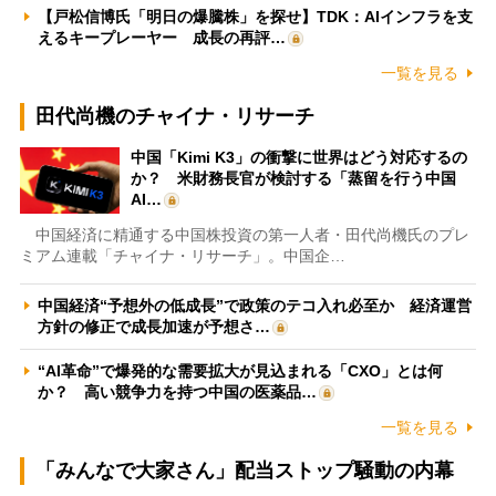
【戸松信博氏「明日の爆騰株」を探せ】TDK：AIインフラを支
えるキープレーヤー 成長の再評…
一覧を見る
田代尚機のチャイナ・リサーチ
中国「Kimi K3」の衝撃に世界はどう対応するの
か？ 米財務長官が検討する「蒸留を行う中国
AI…
中国経済に精通する中国株投資の第一人者・田代尚機氏のプレ
ミアム連載「チャイナ・リサーチ」。中国企…
中国経済“予想外の低成長”で政策のテコ入れ必至か 経済運営
方針の修正で成長加速が予想さ…
“AI革命”で爆発的な需要拡大が見込まれる「CXO」とは何
か？ 高い競争力を持つ中国の医薬品…
一覧を見る
「みんなで大家さん」配当ストップ騒動の内幕