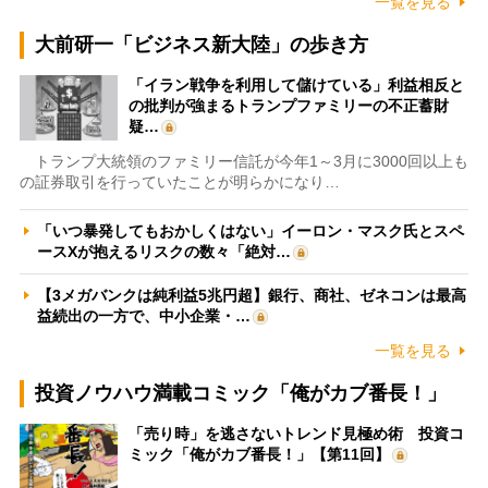
一覧を見る
大前研一「ビジネス新大陸」の歩き方
「イラン戦争を利用して儲けている」利益相反と
の批判が強まるトランプファミリーの不正蓄財
疑…
トランプ大統領のファミリー信託が今年1～3月に3000回以上も
の証券取引を行っていたことが明らかになり…
「いつ暴発してもおかしくはない」イーロン・マスク氏とスペ
ースXが抱えるリスクの数々「絶対…
【3メガバンクは純利益5兆円超】銀行、商社、ゼネコンは最高
益続出の一方で、中小企業・…
一覧を見る
投資ノウハウ満載コミック「俺がカブ番長！」
「売り時」を逃さないトレンド見極め術 投資コ
ミック「俺がカブ番長！」【第11回】