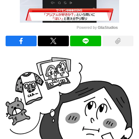
Powered by 
GliaStudios
Mute