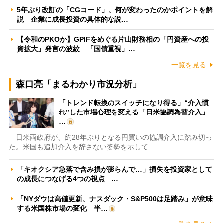
5年ぶり改訂の「CGコード」、何が変わったのかポイントを解
説 企業に成長投資の具体的な説…
【令和のPKOか】GPIFをめぐる片山財務相の「円資産への投
資拡大」発言の波紋 「国債重視」…
一覧を見る
森口亮「まるわかり市況分析」
「トレンド転換のスイッチになり得る」“介入慣
れ”した市場心理を変える「日米協調為替介入」
…
日米両政府が、約28年ぶりとなる円買いの協調介入に踏み切っ
た。米国も追加介入を辞さない姿勢を示して…
「キオクシア急落で含み損が膨らんで…」損失を投資家として
の成長につなげる4つの視点 …
「NYダウは高値更新、ナスダック・S&P500は足踏み」が意味
する米国株市場の変化 半…