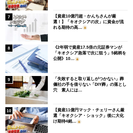
【資産10億円超・かんちさんが厳
7
選！】「キオクシアの次」に資金が流
れる期待の高…
《2年弱で資産17.5倍の元証券マンが
8
「キオクシア急落で次に狙う」5銘柄を
公開》10…
「失敗すると取り返しがつかない」葬
9
儀社の手を借りない「DIY葬」の落とし
穴 素人には…
【資産11億円マック・チェリーさん厳
10
選「キオクシア・ショック」後に大化
け期待4銘…