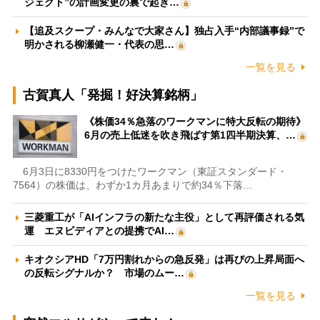
ジェクト”の計画変更の裏で起き…
【追及スクープ・みんなで大家さん】独占入手“内部議事録”で
明かされる柳瀬健一・代表の思…
一覧を見る
古賀真人「発掘！好決算銘柄」
《株価34％急落のワークマンに特大反転の期待》
6月の売上低迷を吹き飛ばす第1四半期決算、…
6月3日に8330円をつけたワークマン（東証スタンダード・
7564）の株価は、わずか1カ月あまりで約34％下落…
三菱重工が「AIインフラの新たな主役」として再評価される気
運 エヌビディアとの提携でAI…
キオクシアHD「7万円割れからの急反発」は再びの上昇局面へ
の反転シグナルか？ 市場のムー…
一覧を見る