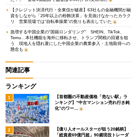
【クレジット決済代行・全東信が破産】63社もの金融機関が融
資をしながら「20年以上の粉飾決算」を見抜けなかったカラク
リ 営業現場では“自転車操業”の焦りも表出していた
急増する中国企業の“国籍ロンダリング” SHEIN、TikTok、
Temu…本社機能を海外に移転させ、トランプ関税の回避を狙
う 現地人を隠れ蓑にした中国企業の農業参入・土地取得への
懸念も
関連記事
ランキング
【首都圏の不動産価格「危ない駅」ラ
1
ンキング】“中古マンション売れ行き鈍
化”のワー…
【億り人オールスターが狙う20銘柄】
2
「総資産69億円超」90歳現役トレーダ