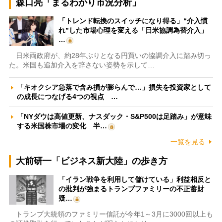
森口亮「まるわかり市況分析」
「トレンド転換のスイッチになり得る」“介入慣
れ”した市場心理を変える「日米協調為替介入」
…
日米両政府が、約28年ぶりとなる円買いの協調介入に踏み切っ
た。米国も追加介入を辞さない姿勢を示して…
「キオクシア急落で含み損が膨らんで…」損失を投資家として
の成長につなげる4つの視点 …
「NYダウは高値更新、ナスダック・S&P500は足踏み」が意味
する米国株市場の変化 半…
一覧を見る
大前研一「ビジネス新大陸」の歩き方
「イラン戦争を利用して儲けている」利益相反と
の批判が強まるトランプファミリーの不正蓄財
疑…
トランプ大統領のファミリー信託が今年1～3月に3000回以上も