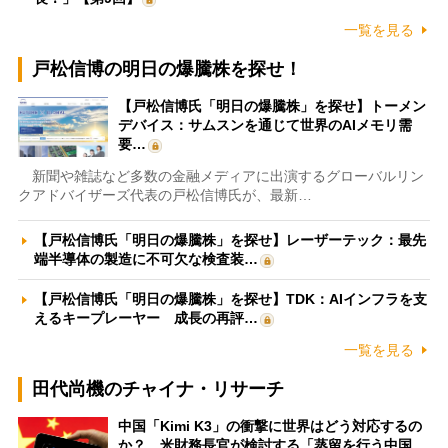
一覧を見る
戸松信博の明日の爆騰株を探せ！
【戸松信博氏「明日の爆騰株」を探せ】トーメン
デバイス：サムスンを通じて世界のAIメモリ需
要…
新聞や雑誌など多数の金融メディアに出演するグローバルリン
クアドバイザーズ代表の戸松信博氏が、最新…
【戸松信博氏「明日の爆騰株」を探せ】レーザーテック：最先
端半導体の製造に不可欠な検査装…
【戸松信博氏「明日の爆騰株」を探せ】TDK：AIインフラを支
えるキープレーヤー 成長の再評…
一覧を見る
田代尚機のチャイナ・リサーチ
中国「Kimi K3」の衝撃に世界はどう対応するの
か？ 米財務長官が検討する「蒸留を行う中国