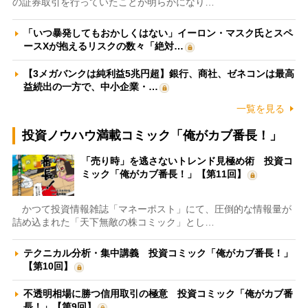
の証券取引を行っていたことが明らかになり…
「いつ暴発してもおかしくはない」イーロン・マスク氏とスペ
ースXが抱えるリスクの数々「絶対…
【3メガバンクは純利益5兆円超】銀行、商社、ゼネコンは最高
益続出の一方で、中小企業・…
一覧を見る
投資ノウハウ満載コミック「俺がカブ番長！」
「売り時」を逃さないトレンド見極め術 投資コ
ミック「俺がカブ番長！」【第11回】
かつて投資情報雑誌「マネーポスト」にて、圧倒的な情報量が
詰め込まれた「天下無敵の株コミック」とし…
テクニカル分析・集中講義 投資コミック「俺がカブ番長！」
【第10回】
不透明相場に勝つ信用取引の極意 投資コミック「俺がカブ番
長！」【第9回】