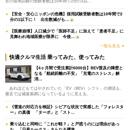
官の採用試験の受験者数は10年間で2分の1以…
【安全・安心ニッポンの危機】採用試験受験者数は10年間で2
分の1以下に！ 出生数減がも…
【医療崩壊】人口減少で「医師不足」に加えて「患者不足」に
見舞われ地域医療が限界に 今後…
一覧を見る
快適クルマ生活 乗ってみた、使ってみた
【4ヶ月間で受注累計6000台】BEV普及の障壁と
なる「航続距離の不安」「充電のストレス」解
消…
あれほどもてはやされていた「EV（BEV）シフト」の潮流も、
最近では減速基調になっているように見える。…
《雪道の対応力を検証》シビアな状況で実感した「フォレスタ
ー」の真価 「ターボ」と「スト…
乗り込むと同時に「これが軽？」と戸惑うのには理由があっ
た 「日産ルークス」さらなる躍進…