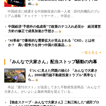
AI…
中国経済に精通する中国株投資の第一人者・田代尚機氏のプレ
ミアム連載「チャイナ・リサーチ」。中国企…
中国経済“予想外の低成長”で政策のテコ入れ必至か 経済運営
方針の修正で成長加速が予想さ…
“AI革命”で爆発的な需要拡大が見込まれる「CXO」とは何
か？ 高い競争力を持つ中国の医薬品…
一覧を見る
「みんなで大家さん」配当ストップ騒動の内幕
《ついに見えた問題の核心》「みんなで大家さ
ん」2000億円超不動産投資トラブル“異常なく
ら…
本誌『週刊ポスト』が追及してきた不動産投資商品「みんなで
大家さん」がいよいよ最終局面を迎えている…
【独走スクープ・みんなで大家さん】二転三転した“成田プロ