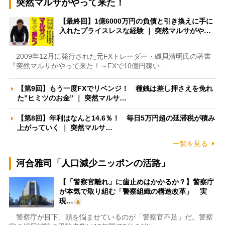
突然マルサがやって来た！
【最終回】1億6000万円の負債と引き換えに手に
入れたプライスレスな経験 ｜ 突然マルサがや…
2009年12月に発行された元FXトレーダー・磯貝清明氏の著書
『突然マルサがやって来た！～FXで10億円稼い…
【第9回】もう一度FXでリベンジ！ 種銭は差し押さえを免れ
た”ヒミツのお金” ｜ 突然マルサ…
【第8回】年利はなんと14.6％！ 毎日5万円超の延滞税が積み
上がっていく ｜ 突然マルサ…
一覧を見る
河合雅司「人口減少ニッポンの活路」
【「警察官離れ」に歯止めはかかるか？】警察庁
が本気で取り組む「警察組織の構造改革」 実
現…
警察庁が目下、頭を悩ませているのが「警察官不足」だ。警察