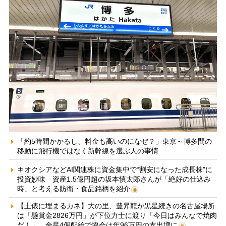
「約5時間かかるし、料金も高いのになぜ？」東京～博多間の
移動に飛行機ではなく新幹線を選ぶ人の事情
キオクシアなどAI関連株に資金集中で“割安になった成長株”に
投資妙味 資産1.5億円超の坂本慎太郎さんが「絶好の仕込み
時」と考える防衛・食品銘柄を紹介
【土俵に埋まるカネ】大の里、豊昇龍が黒星続きの名古屋場所
は「懸賞金2826万円」が下位力士に渡り「今日はみんなで焼肉
だ！」 金星4個配給で協会は年96万円の支出増に