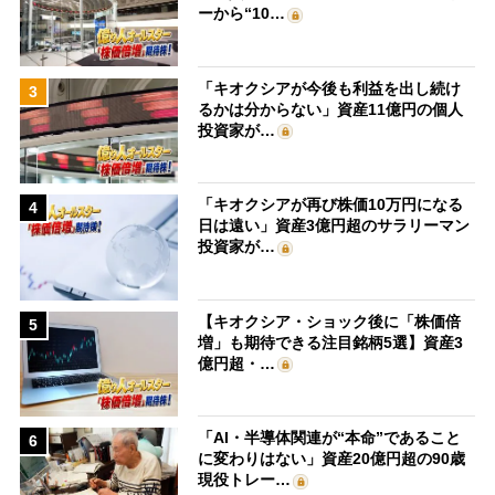
ーから“10…
「キオクシアが今後も利益を出し続け
3
るかは分からない」資産11億円の個人
投資家が…
「キオクシアが再び株価10万円になる
4
日は遠い」資産3億円超のサラリーマン
投資家が…
【キオクシア・ショック後に「株価倍
5
増」も期待できる注目銘柄5選】資産3
億円超・…
「AI・半導体関連が“本命”であること
6
に変わりはない」資産20億円超の90歳
現役トレー…