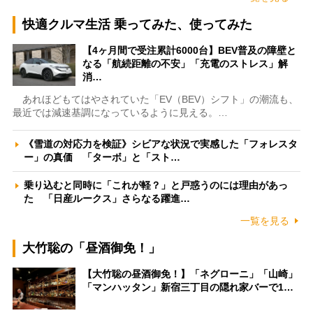
快適クルマ生活 乗ってみた、使ってみた
【4ヶ月間で受注累計6000台】BEV普及の障壁と
なる「航続距離の不安」「充電のストレス」解
消…
あれほどもてはやされていた「EV（BEV）シフト」の潮流も、
最近では減速基調になっているように見える。…
《雪道の対応力を検証》シビアな状況で実感した「フォレスタ
ー」の真価 「ターボ」と「スト…
乗り込むと同時に「これが軽？」と戸惑うのには理由があっ
た 「日産ルークス」さらなる躍進…
一覧を見る
大竹聡の「昼酒御免！」
【大竹聡の昼酒御免！】「ネグローニ」「山崎」
「マンハッタン」新宿三丁目の隠れ家バーで1…