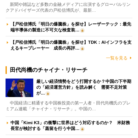
新聞や雑誌など多数の金融メディアに出演するグローバルリン
クアドバイザーズ代表の戸松信博氏が、最新…
【戸松信博氏「明日の爆騰株」を探せ】レーザーテック：最先
端半導体の製造に不可欠な検査装…
【戸松信博氏「明日の爆騰株」を探せ】TDK：AIインフラを支
えるキープレーヤー 成長の再評…
一覧を見る
田代尚機のチャイナ・リサーチ
厳しい経済情勢をどう打開するか？中国の下半期
の「経済運営方針」を読み解く 需要不足対策
が…
中国経済に精通する中国株投資の第一人者・田代尚機氏のプレ
ミアム連載「チャイナ・リサーチ」。中国の…
中国「Kimi K3」の衝撃に世界はどう対応するのか？ 米財務
長官が検討する「蒸留を行う中国…