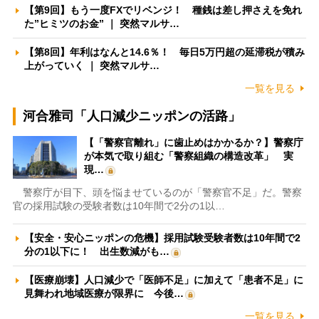
【第9回】もう一度FXでリベンジ！ 種銭は差し押さえを免れ
た”ヒミツのお金” ｜ 突然マルサ…
【第8回】年利はなんと14.6％！ 毎日5万円超の延滞税が積み
上がっていく ｜ 突然マルサ…
一覧を見る
河合雅司「人口減少ニッポンの活路」
【「警察官離れ」に歯止めはかかるか？】警察庁
が本気で取り組む「警察組織の構造改革」 実
現…
警察庁が目下、頭を悩ませているのが「警察官不足」だ。警察
官の採用試験の受験者数は10年間で2分の1以…
【安全・安心ニッポンの危機】採用試験受験者数は10年間で2
分の1以下に！ 出生数減がも…
【医療崩壊】人口減少で「医師不足」に加えて「患者不足」に
見舞われ地域医療が限界に 今後…
一覧を見る