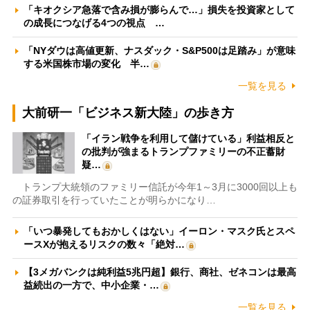
「キオクシア急落で含み損が膨らんで…」損失を投資家として
の成長につなげる4つの視点 …
「NYダウは高値更新、ナスダック・S&P500は足踏み」が意味
する米国株市場の変化 半…
一覧を見る
大前研一「ビジネス新大陸」の歩き方
「イラン戦争を利用して儲けている」利益相反と
の批判が強まるトランプファミリーの不正蓄財
疑…
トランプ大統領のファミリー信託が今年1～3月に3000回以上も
の証券取引を行っていたことが明らかになり…
「いつ暴発してもおかしくはない」イーロン・マスク氏とスペ
ースXが抱えるリスクの数々「絶対…
【3メガバンクは純利益5兆円超】銀行、商社、ゼネコンは最高
益続出の一方で、中小企業・…
一覧を見る