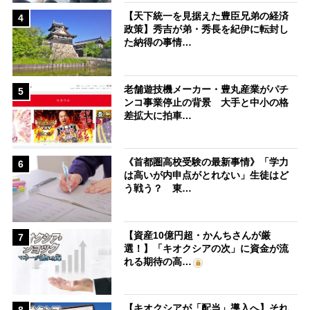
【天下統一を見据えた豊臣兄弟の経済
4
政策】秀吉が弟・秀長を紀伊に転封し
た納得の事情…
老舗遊技機メーカー・豊丸産業がパチ
5
ンコ事業停止の背景 大手と中小の格
差拡大に拍車…
《首都圏高校受験の最新事情》「学力
6
は高いが内申点がとれない」生徒はど
う戦う？ 東…
【資産10億円超・かんちさんが厳
7
選！】「キオクシアの次」に資金が流
れる期待の高…
【キオクシアが「配当」導入へ】それ