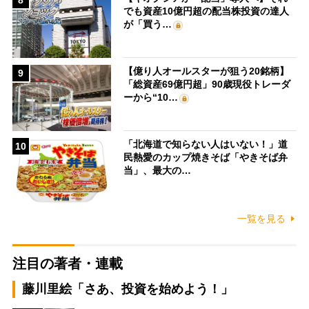
8
でも資産10億円超の配当株投資の達人
が「買う…
【億り人オールスターが狙う20銘柄】
9
「総資産69億円超」90歳現役トレーダ
ーから“10…
「北海道で知らない人はいない！」道
10
民熱愛のカップ焼きそば「やきそば弁
当」、最大の…
一覧を見る
注目の著者・連載
藤川里絵「さあ、投資を始めよう！」