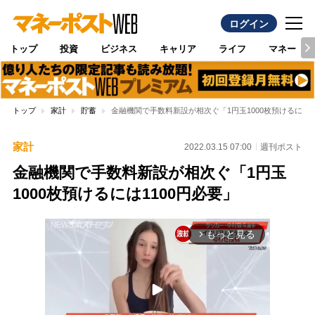
ログイン
トップ
投資
ビジネス
キャリア
ライフ
マネー
トップ
家計
貯蓄
金融機関で手数料新設が相次ぐ「1円玉1000枚預けるには1
家計
2022.03.15 07:00
週刊ポスト
金融機関で手数料新設が相次ぐ「1円玉
1000枚預けるには1100円必要」
もっと見る
arrow_forward_ios