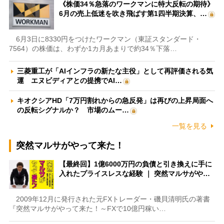
《株価34％急落のワークマンに特大反転の期待》
6月の売上低迷を吹き飛ばす第1四半期決算、…
6月3日に8330円をつけたワークマン（東証スタンダード・
7564）の株価は、わずか1カ月あまりで約34％下落…
三菱重工が「AIインフラの新たな主役」として再評価される気
運 エヌビディアとの提携でAI…
キオクシアHD「7万円割れからの急反発」は再びの上昇局面へ
の反転シグナルか？ 市場のムー…
一覧を見る
突然マルサがやって来た！
【最終回】1億6000万円の負債と引き換えに手に
入れたプライスレスな経験 ｜ 突然マルサがや…
2009年12月に発行された元FXトレーダー・磯貝清明氏の著書
『突然マルサがやって来た！～FXで10億円稼い…