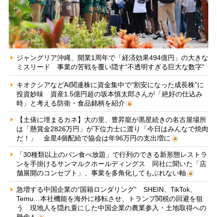
ジャングリア沖縄、開業1周年で「経済効果494億円」の大きな
ミスリード 事業の苦戦を覆い隠す“不透明すぎる巨大な数字”
キオクシアなどAI関連株に資金集中で“割安になった成長株”に
投資妙味 資産1.5億円超の坂本慎太郎さんが「絶好の仕込み
時」と考える防衛・食品銘柄を紹介
【土俵に埋まるカネ】大の里、豊昇龍が黒星続きの名古屋場所
は「懸賞金2826万円」が下位力士に渡り「今日はみんなで焼肉
だ！」 金星4個配給で協会は年96万円の支出増に
「30種類以上のパン食べ放題」で行列のできる新形態レストラ
ンを手掛けるサンマルクホールディングス 同社に聞いた「店
舗展開のコンセプト」、事業を多角化してもぶれない軸
急増する中国企業の“国籍ロンダリング” SHEIN、TikTok、
Temu…本社機能を海外に移転させ、トランプ関税の回避を狙
う 現地人を隠れ蓑にした中国企業の農業参入・土地取得への
懸念も