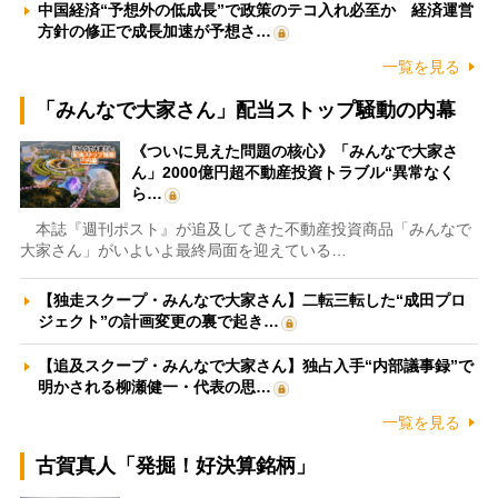
中国経済“予想外の低成長”で政策のテコ入れ必至か 経済運営
方針の修正で成長加速が予想さ…
一覧を見る
「みんなで大家さん」配当ストップ騒動の内幕
《ついに見えた問題の核心》「みんなで大家さ
ん」2000億円超不動産投資トラブル“異常なく
ら…
本誌『週刊ポスト』が追及してきた不動産投資商品「みんなで
大家さん」がいよいよ最終局面を迎えている…
【独走スクープ・みんなで大家さん】二転三転した“成田プロ
ジェクト”の計画変更の裏で起き…
【追及スクープ・みんなで大家さん】独占入手“内部議事録”で
明かされる柳瀬健一・代表の思…
一覧を見る
古賀真人「発掘！好決算銘柄」