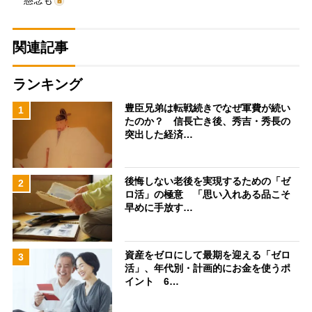
関連記事
ランキング
豊臣兄弟は転戦続きでなぜ軍費が続い
1
たのか？ 信長亡き後、秀吉・秀長の
突出した経済…
後悔しない老後を実現するための「ゼ
2
ロ活」の極意 「思い入れある品こそ
早めに手放す…
資産をゼロにして最期を迎える「ゼロ
3
活」、年代別・計画的にお金を使うポ
イント 6…