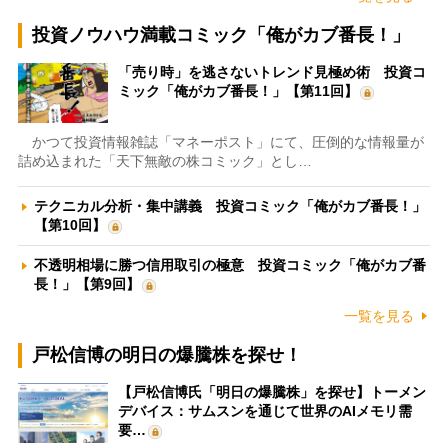
投資ノウハウ満載コミック「俺がカブ番長！」
「売り時」を逃さないトレンド見極め術 投資コ
ミック「俺がカブ番長！」【第11回】
かつて投資情報雑誌「マネーポスト」にて、圧倒的な情報量が
詰め込まれた「天下無敵の株コミック」とし…
テクニカル分析・集中講義 投資コミック「俺がカブ番長！」
【第10回】
不透明相場に勝つ信用取引の極意 投資コミック「俺がカブ番
長！」【第9回】
一覧を見る
戸松信博の明日の爆騰株を探せ！
【戸松信博氏「明日の爆騰株」を探せ】トーメン
デバイス：サムスンを通じて世界のAIメモリ需
要…