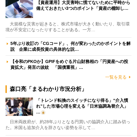
【資産運用】大災害時に慌てないために平時から
備えておきたい3つのポイント「資産の棚卸し…
大規模な災害が起きると、株式市場が大きく動いたり、取引環
境が不安定になったりすることがある。一方…
5年ぶり改訂の「CGコード」、何が変わったのかポイントを解
説 企業に成長投資の具体的な説…
【令和のPKOか】GPIFをめぐる片山財務相の「円資産への投
資拡大」発言の波紋 「国債重視」…
一覧を見る
森口亮「まるわかり市況分析」
「トレンド転換のスイッチになり得る」“介入慣
れ”した市場心理を変える「日米協調為替介入」
…
日米両政府が、約28年ぶりとなる円買いの協調介入に踏み切っ
た。米国も追加介入を辞さない姿勢を示して…