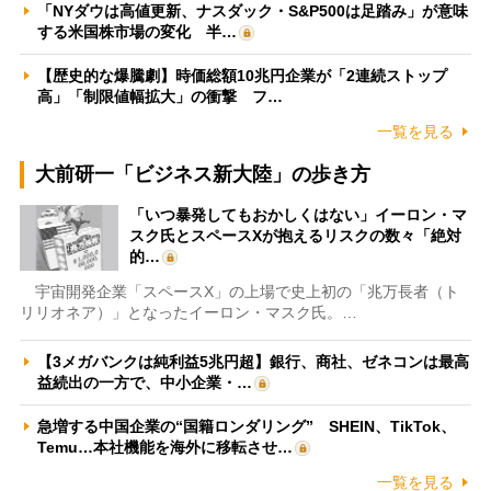
「NYダウは高値更新、ナスダック・S&P500は足踏み」が意味
する米国株市場の変化 半…
【歴史的な爆騰劇】時価総額10兆円企業が「2連続ストップ
高」「制限値幅拡大」の衝撃 フ…
一覧を見る
大前研一「ビジネス新大陸」の歩き方
「いつ暴発してもおかしくはない」イーロン・マ
スク氏とスペースXが抱えるリスクの数々「絶対
的…
宇宙開発企業「スペースX」の上場で史上初の「兆万長者（ト
リリオネア）」となったイーロン・マスク氏。…
【3メガバンクは純利益5兆円超】銀行、商社、ゼネコンは最高
益続出の一方で、中小企業・…
急増する中国企業の“国籍ロンダリング” SHEIN、TikTok、
Temu…本社機能を海外に移転させ…
一覧を見る