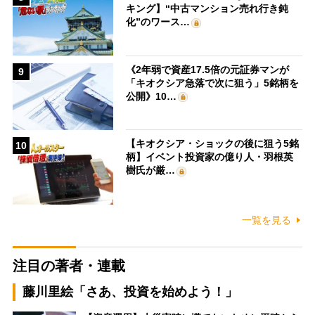
キング】“中古マンション売れ行き鈍
化”のワース…
《2年弱で資産17.5倍の元証券マンが
9
「キオクシア急落で次に狙う」5銘柄を
公開》10…
【キオクシア・ショックの後に狙う5銘
10
柄】イベント投資家の億り人・羽根英
樹氏が厳…
一覧を見る
注目の著者・連載
藤川里絵「さあ、投資を始めよう！」