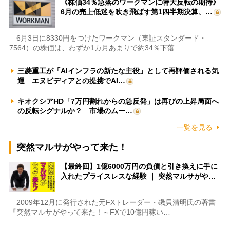
《株価34％急落のワークマンに特大反転の期待》
6月の売上低迷を吹き飛ばす第1四半期決算、…
6月3日に8330円をつけたワークマン（東証スタンダード・
7564）の株価は、わずか1カ月あまりで約34％下落…
三菱重工が「AIインフラの新たな主役」として再評価される気
運 エヌビディアとの提携でAI…
キオクシアHD「7万円割れからの急反発」は再びの上昇局面へ
の反転シグナルか？ 市場のムー…
一覧を見る
突然マルサがやって来た！
【最終回】1億6000万円の負債と引き換えに手に
入れたプライスレスな経験 ｜ 突然マルサがや…
2009年12月に発行された元FXトレーダー・磯貝清明氏の著書
『突然マルサがやって来た！～FXで10億円稼い…