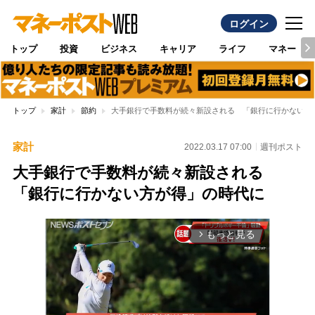
ログイン
トップ
投資
ビジネス
キャリア
ライフ
マネー
トップ
家計
節約
大手銀行で手数料が続々新設される 「銀行に行かない方
家計
2022.03.17 07:00
週刊ポスト
大手銀行で手数料が続々新設される
「銀行に行かない方が得」の時代に
もっと見る
arrow_forward_ios