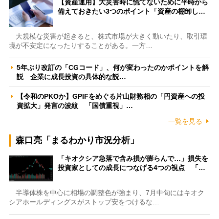
【資産運用】大災害時に慌てないために平時から
備えておきたい3つのポイント「資産の棚卸し…
大規模な災害が起きると、株式市場が大きく動いたり、取引環
境が不安定になったりすることがある。一方…
5年ぶり改訂の「CGコード」、何が変わったのかポイントを解
説 企業に成長投資の具体的な説…
【令和のPKOか】GPIFをめぐる片山財務相の「円資産への投
資拡大」発言の波紋 「国債重視」…
一覧を見る
森口亮「まるわかり市況分析」
「キオクシア急落で含み損が膨らんで…」損失を
投資家としての成長につなげる4つの視点 「…
半導体株を中心に相場の調整色が強まり、7月中旬にはキオク
シアホールディングスがストップ安をつけるな…