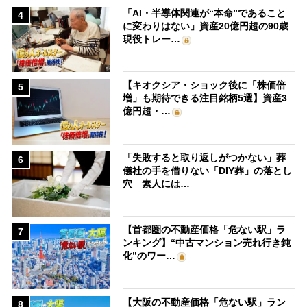
「AI・半導体関連が“本命”であること
4
に変わりはない」資産20億円超の90歳
現役トレー…
【キオクシア・ショック後に「株価倍
5
増」も期待できる注目銘柄5選】資産3
億円超・…
「失敗すると取り返しがつかない」葬
6
儀社の手を借りない「DIY葬」の落とし
穴 素人には…
【首都圏の不動産価格「危ない駅」ラ
7
ンキング】“中古マンション売れ行き鈍
化”のワー…
【大阪の不動産価格「危ない駅」ラン
8