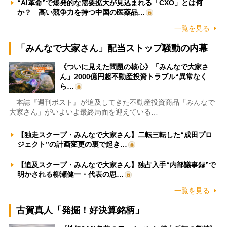
“AI革命”で爆発的な需要拡大が見込まれる「CXO」とは何
か？ 高い競争力を持つ中国の医薬品…
一覧を見る
「みんなで大家さん」配当ストップ騒動の内幕
《ついに見えた問題の核心》「みんなで大家さ
ん」2000億円超不動産投資トラブル“異常なく
ら…
本誌『週刊ポスト』が追及してきた不動産投資商品「みんなで
大家さん」がいよいよ最終局面を迎えている…
【独走スクープ・みんなで大家さん】二転三転した“成田プロ
ジェクト”の計画変更の裏で起き…
【追及スクープ・みんなで大家さん】独占入手“内部議事録”で
明かされる柳瀬健一・代表の思…
一覧を見る
古賀真人「発掘！好決算銘柄」