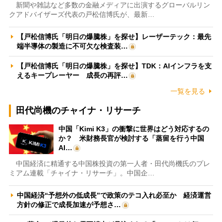
新聞や雑誌など多数の金融メディアに出演するグローバルリン
クアドバイザーズ代表の戸松信博氏が、最新…
【戸松信博氏「明日の爆騰株」を探せ】レーザーテック：最先
端半導体の製造に不可欠な検査装…
【戸松信博氏「明日の爆騰株」を探せ】TDK：AIインフラを支
えるキープレーヤー 成長の再評…
一覧を見る
田代尚機のチャイナ・リサーチ
中国「Kimi K3」の衝撃に世界はどう対応するの
か？ 米財務長官が検討する「蒸留を行う中国
AI…
中国経済に精通する中国株投資の第一人者・田代尚機氏のプレ
ミアム連載「チャイナ・リサーチ」。中国企…
中国経済“予想外の低成長”で政策のテコ入れ必至か 経済運営
方針の修正で成長加速が予想さ…