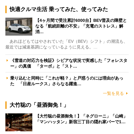
快適クルマ生活 乗ってみた、使ってみた
【4ヶ月間で受注累計6000台】BEV普及の障壁と
なる「航続距離の不安」「充電のストレス」解
消…
あれほどもてはやされていた「EV（BEV）シフト」の潮流も、
最近では減速基調になっているように見える。…
《雪道の対応力を検証》シビアな状況で実感した「フォレスタ
ー」の真価 「ターボ」と「スト…
乗り込むと同時に「これが軽？」と戸惑うのには理由があっ
た 「日産ルークス」さらなる躍進…
一覧を見る
大竹聡の「昼酒御免！」
【大竹聡の昼酒御免！】「ネグローニ」「山崎」
「マンハッタン」新宿三丁目の隠れ家バーで1…