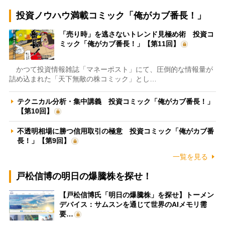
投資ノウハウ満載コミック「俺がカブ番長！」
「売り時」を逃さないトレンド見極め術 投資コ
ミック「俺がカブ番長！」【第11回】
かつて投資情報雑誌「マネーポスト」にて、圧倒的な情報量が
詰め込まれた「天下無敵の株コミック」とし…
テクニカル分析・集中講義 投資コミック「俺がカブ番長！」
【第10回】
不透明相場に勝つ信用取引の極意 投資コミック「俺がカブ番
長！」【第9回】
一覧を見る
戸松信博の明日の爆騰株を探せ！
【戸松信博氏「明日の爆騰株」を探せ】トーメン
デバイス：サムスンを通じて世界のAIメモリ需
要…