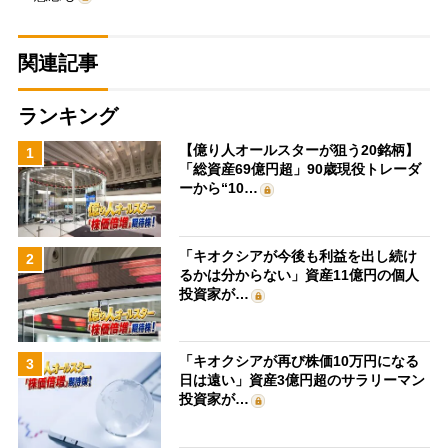
関連記事
ランキング
【億り人オールスターが狙う20銘柄】
1
「総資産69億円超」90歳現役トレーダ
ーから“10…
「キオクシアが今後も利益を出し続け
2
るかは分からない」資産11億円の個人
投資家が…
「キオクシアが再び株価10万円になる
3
日は遠い」資産3億円超のサラリーマン
投資家が…