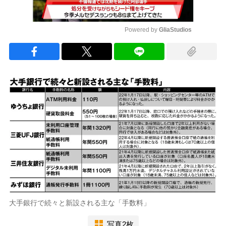
Powered by 
GliaStudios
Mute
大手銀行で続々と新設される主な「手数料」
写真2枚