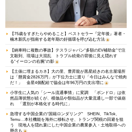
【75歳をすぎたらやめること】ベストセラー『定年後』著者・
楠木新氏が指南する老年期の好循環を呼び込む方法
【納車時に複数の事故】テスラジャパン“多額のEV補助金”で注
文殺到、現場は大混乱 トラブル続発の背後に見え隠れす
る“イーロンの右腕”の影
【土俵に埋まるカネ】大の里、豊昇龍が黒星続きの名古屋場所
は「懸賞金2826万円」が下位力士に渡り「今日はみんなで焼肉
だ！」 金星4個配給で協会は年96万円の支出増に
小学生に人気の「シール流通事情」に変調 「ボンドロ」は依
然品薄状態が続くが、模倣品や類似品が大量流通し一部で値崩
れ 「選別が本格化する時代に」
急増する中国企業の“国籍ロンダリング” SHEIN、TikTok、
Temu…本社機能を海外に移転させ、トランプ関税の回避を狙
う 現地人を隠れ蓑にした中国企業の農業参入・土地取得への
懸念も