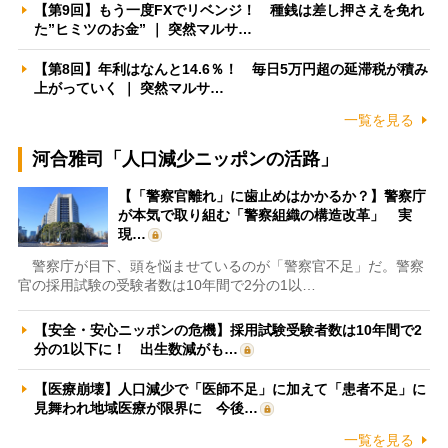
【第9回】もう一度FXでリベンジ！ 種銭は差し押さえを免れ
た”ヒミツのお金” ｜ 突然マルサ…
【第8回】年利はなんと14.6％！ 毎日5万円超の延滞税が積み
上がっていく ｜ 突然マルサ…
一覧を見る
河合雅司「人口減少ニッポンの活路」
【「警察官離れ」に歯止めはかかるか？】警察庁
が本気で取り組む「警察組織の構造改革」 実
現…
警察庁が目下、頭を悩ませているのが「警察官不足」だ。警察
官の採用試験の受験者数は10年間で2分の1以…
【安全・安心ニッポンの危機】採用試験受験者数は10年間で2
分の1以下に！ 出生数減がも…
【医療崩壊】人口減少で「医師不足」に加えて「患者不足」に
見舞われ地域医療が限界に 今後…
一覧を見る