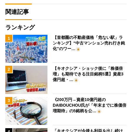
関連記事
ランキング
【首都圏の不動産価格「危ない駅」ラ
1
ンキング】“中古マンション売れ行き鈍
化”のワー…
【キオクシア・ショック後に「株価倍
2
増」も期待できる注目銘柄5選】資産3
億円超・…
《200万円→資産10億円超の
3
DAIBOUCHOU氏が「年末までに株価倍
増期待」の5銘柄を公…
「キオクシアが今後も利益を出し続け
4