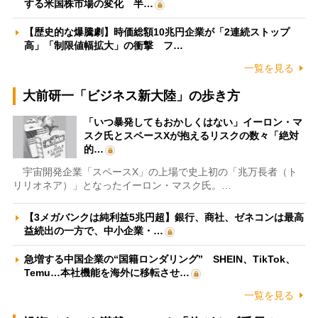
する米国株市場の変化 半…
【歴史的な爆騰劇】時価総額10兆円企業が「2連続ストップ
高」「制限値幅拡大」の衝撃 フ…
一覧を見る
大前研一「ビジネス新大陸」の歩き方
「いつ暴発してもおかしくはない」イーロン・マ
スク氏とスペースXが抱えるリスクの数々「絶対
的…
宇宙開発企業「スペースX」の上場で史上初の「兆万長者（ト
リリオネア）」となったイーロン・マスク氏。…
【3メガバンクは純利益5兆円超】銀行、商社、ゼネコンは最高
益続出の一方で、中小企業・…
急増する中国企業の“国籍ロンダリング” SHEIN、TikTok、
Temu…本社機能を海外に移転させ…
一覧を見る