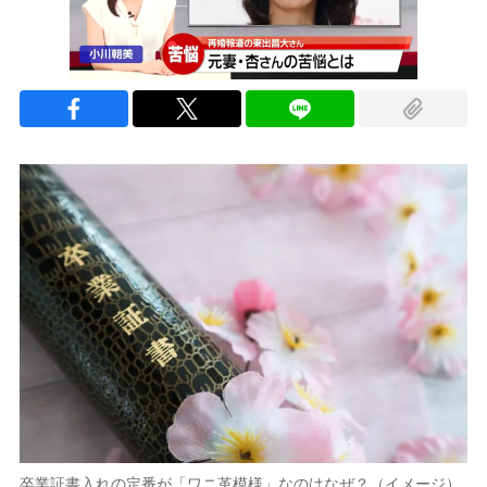
卒業証書入れの定番が「ワニ革模様」なのはなぜ？（イメージ）