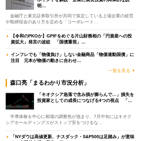
明…
金融庁と東京証券取引所が共同で策定している上場企業の経営
や取締役会のあり方を定める「コーポレート…
【令和のPKOか】GPIFをめぐる片山財務相の「円資産への投
資拡大」発言の波紋 「国債重視」…
インフレでも「物価負け」しない金融商品「物価連動国債」に
注目 元本が物価の動きに合わせ…
一覧を見る
森口亮「まるわかり市況分析」
「キオクシア急落で含み損が膨らんで…」損失を
投資家としての成長につなげる4つの視点 「…
半導体株を中心に相場の調整色が強まり、7月中旬にはキオク
シアホールディングスがストップ安をつけるな…
「NYダウは高値更新、ナスダック・S&P500は足踏み」が意味