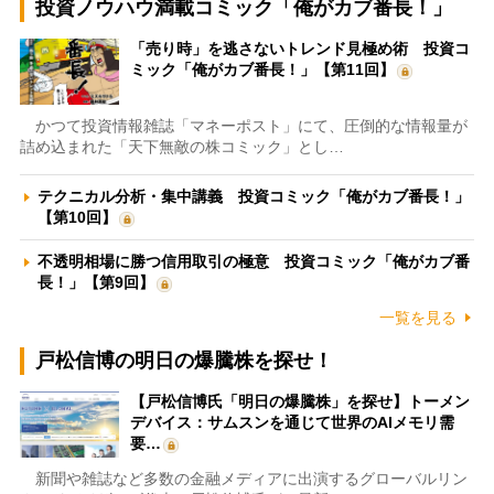
投資ノウハウ満載コミック「俺がカブ番長！」
「売り時」を逃さないトレンド見極め術 投資コ
ミック「俺がカブ番長！」【第11回】
かつて投資情報雑誌「マネーポスト」にて、圧倒的な情報量が
詰め込まれた「天下無敵の株コミック」とし…
テクニカル分析・集中講義 投資コミック「俺がカブ番長！」
【第10回】
不透明相場に勝つ信用取引の極意 投資コミック「俺がカブ番
長！」【第9回】
一覧を見る
戸松信博の明日の爆騰株を探せ！
【戸松信博氏「明日の爆騰株」を探せ】トーメン
デバイス：サムスンを通じて世界のAIメモリ需
要…
新聞や雑誌など多数の金融メディアに出演するグローバルリン