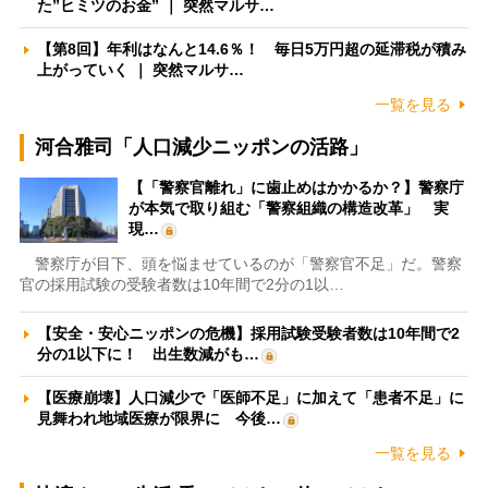
た”ヒミツのお金” ｜ 突然マルサ…
【第8回】年利はなんと14.6％！ 毎日5万円超の延滞税が積み
上がっていく ｜ 突然マルサ…
一覧を見る
河合雅司「人口減少ニッポンの活路」
【「警察官離れ」に歯止めはかかるか？】警察庁
が本気で取り組む「警察組織の構造改革」 実
現…
警察庁が目下、頭を悩ませているのが「警察官不足」だ。警察
官の採用試験の受験者数は10年間で2分の1以…
【安全・安心ニッポンの危機】採用試験受験者数は10年間で2
分の1以下に！ 出生数減がも…
【医療崩壊】人口減少で「医師不足」に加えて「患者不足」に
見舞われ地域医療が限界に 今後…
一覧を見る