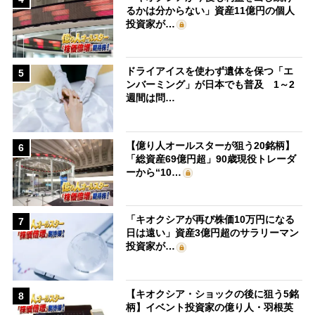
るかは分からない」資産11億円の個人
投資家が…
ドライアイスを使わず遺体を保つ「エ
5
ンバーミング」が日本でも普及 1～2
週間は問…
【億り人オールスターが狙う20銘柄】
6
「総資産69億円超」90歳現役トレーダ
ーから“10…
「キオクシアが再び株価10万円になる
7
日は遠い」資産3億円超のサラリーマン
投資家が…
【キオクシア・ショックの後に狙う5銘
8
柄】イベント投資家の億り人・羽根英