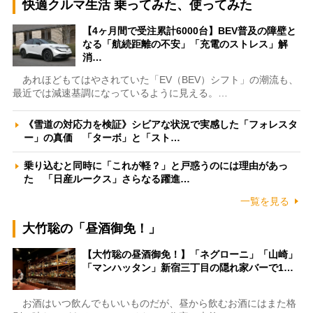
快適クルマ生活 乗ってみた、使ってみた
【4ヶ月間で受注累計6000台】BEV普及の障壁と
なる「航続距離の不安」「充電のストレス」解
消…
あれほどもてはやされていた「EV（BEV）シフト」の潮流も、
最近では減速基調になっているように見える。…
《雪道の対応力を検証》シビアな状況で実感した「フォレスタ
ー」の真価 「ターボ」と「スト…
乗り込むと同時に「これが軽？」と戸惑うのには理由があっ
た 「日産ルークス」さらなる躍進…
一覧を見る
大竹聡の「昼酒御免！」
【大竹聡の昼酒御免！】「ネグローニ」「山崎」
「マンハッタン」新宿三丁目の隠れ家バーで1…
お酒はいつ飲んでもいいものだが、昼から飲むお酒にはまた格