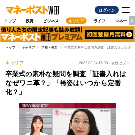
ログイン
トップ
投資
ビジネス
キャリア
ライフ
マネー
トップ
キャリア
学校・教育
卒業式の素朴な疑問を調査「証書入れはなぜワ
キャリア
2022.03.24 16:00
女性セブン
卒業式の素朴な疑問を調査「証書入れは
なぜワニ革？」「袴姿はいつから定番
化？」