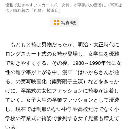
優雅で動きやすいスカート式「女袴」が卒業式の定番に（写真提
供／晴れ着の『丸昌』 横浜店）
写真4枚
もともと袴は男物だったが、明治・大正時代に
ロングスカート式の女袴が登場し、女学生を優雅
で動きやすくする。その後、1980～1990年代に女
性の進学率が上がる中、漫画『はいからさんが通
る』の実写映画化（南野陽子主演）などをきっか
けに、卒業式の女性ファッションに袴姿が定着し
ていく。女子大生の卒業ファッションとして浸透
し、現在では制服のない中学や高校だけでなく小
学校の卒業式に袴姿で参列する女子児童も増えて
いる。