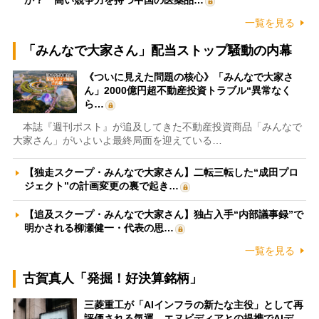
か？ 高い競争力を持つ中国の医薬品…
一覧を見る
「みんなで大家さん」配当ストップ騒動の内幕
《ついに見えた問題の核心》「みんなで大家さ
ん」2000億円超不動産投資トラブル“異常なく
ら…
本誌『週刊ポスト』が追及してきた不動産投資商品「みんなで
大家さん」がいよいよ最終局面を迎えている…
【独走スクープ・みんなで大家さん】二転三転した“成田プロ
ジェクト”の計画変更の裏で起き…
【追及スクープ・みんなで大家さん】独占入手“内部議事録”で
明かされる柳瀬健一・代表の思…
一覧を見る
古賀真人「発掘！好決算銘柄」
三菱重工が「AIインフラの新たな主役」として再
評価される気運 エヌビディアとの提携でAIデ…