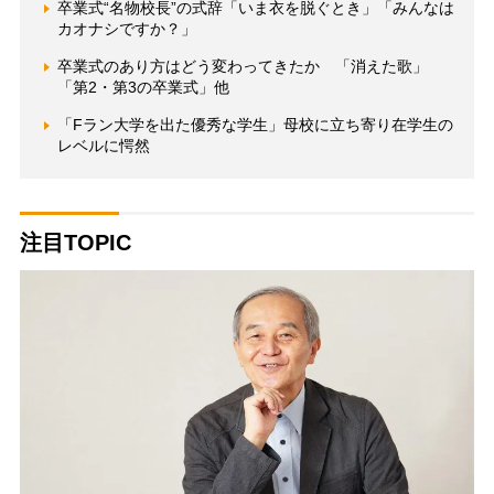
卒業式“名物校長”の式辞「いま衣を脱ぐとき」「みんなは
カオナシですか？」
卒業式のあり方はどう変わってきたか 「消えた歌」
「第2・第3の卒業式」他
「Fラン大学を出た優秀な学生」母校に立ち寄り在学生の
レベルに愕然
注目TOPIC