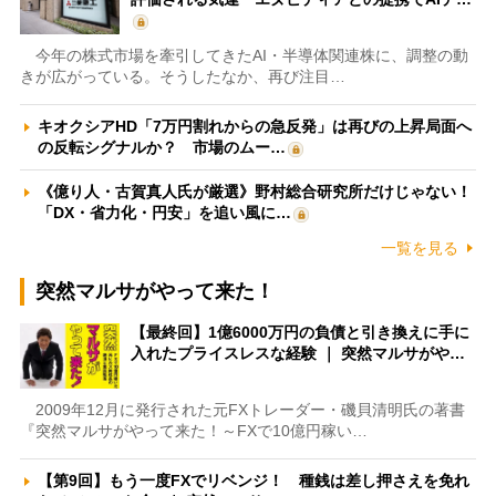
今年の株式市場を牽引してきたAI・半導体関連株に、調整の動
きが広がっている。そうしたなか、再び注目…
キオクシアHD「7万円割れからの急反発」は再びの上昇局面へ
の反転シグナルか？ 市場のムー…
《億り人・古賀真人氏が厳選》野村総合研究所だけじゃない！
「DX・省力化・円安」を追い風に…
一覧を見る
突然マルサがやって来た！
【最終回】1億6000万円の負債と引き換えに手に
入れたプライスレスな経験 ｜ 突然マルサがや…
2009年12月に発行された元FXトレーダー・磯貝清明氏の著書
『突然マルサがやって来た！～FXで10億円稼い…
【第9回】もう一度FXでリベンジ！ 種銭は差し押さえを免れ