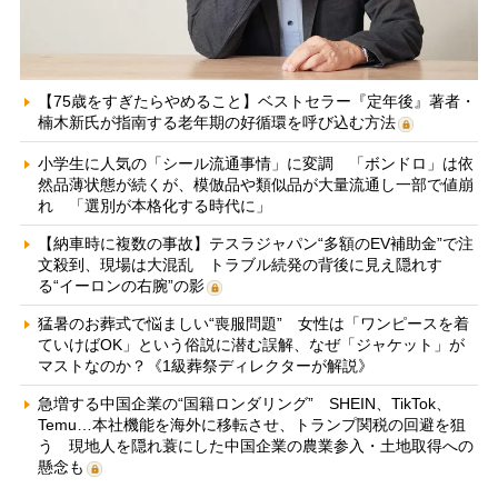
【75歳をすぎたらやめること】ベストセラー『定年後』著者・
楠木新氏が指南する老年期の好循環を呼び込む方法
小学生に人気の「シール流通事情」に変調 「ボンドロ」は依
然品薄状態が続くが、模倣品や類似品が大量流通し一部で値崩
れ 「選別が本格化する時代に」
【納車時に複数の事故】テスラジャパン“多額のEV補助金”で注
文殺到、現場は大混乱 トラブル続発の背後に見え隠れす
る“イーロンの右腕”の影
猛暑のお葬式で悩ましい“喪服問題” 女性は「ワンピースを着
ていけばOK」という俗説に潜む誤解、なぜ「ジャケット」が
マストなのか？《1級葬祭ディレクターが解説》
急増する中国企業の“国籍ロンダリング” SHEIN、TikTok、
Temu…本社機能を海外に移転させ、トランプ関税の回避を狙
う 現地人を隠れ蓑にした中国企業の農業参入・土地取得への
懸念も