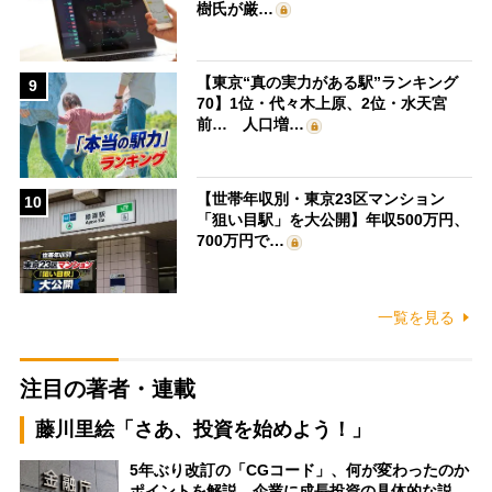
樹氏が厳…
【東京“真の実力がある駅”ランキング
9
70】1位・代々木上原、2位・水天宮
前… 人口増…
【世帯年収別・東京23区マンション
10
「狙い目駅」を大公開】年収500万円、
700万円で…
一覧を見る
注目の著者・連載
藤川里絵「さあ、投資を始めよう！」
5年ぶり改訂の「CGコード」、何が変わったのか
ポイントを解説 企業に成長投資の具体的な説