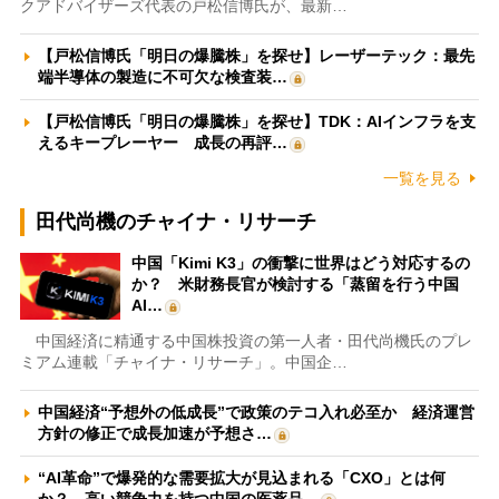
クアドバイザーズ代表の戸松信博氏が、最新…
【戸松信博氏「明日の爆騰株」を探せ】レーザーテック：最先
端半導体の製造に不可欠な検査装…
【戸松信博氏「明日の爆騰株」を探せ】TDK：AIインフラを支
えるキープレーヤー 成長の再評…
一覧を見る
田代尚機のチャイナ・リサーチ
中国「Kimi K3」の衝撃に世界はどう対応するの
か？ 米財務長官が検討する「蒸留を行う中国
AI…
中国経済に精通する中国株投資の第一人者・田代尚機氏のプレ
ミアム連載「チャイナ・リサーチ」。中国企…
中国経済“予想外の低成長”で政策のテコ入れ必至か 経済運営
方針の修正で成長加速が予想さ…
“AI革命”で爆発的な需要拡大が見込まれる「CXO」とは何