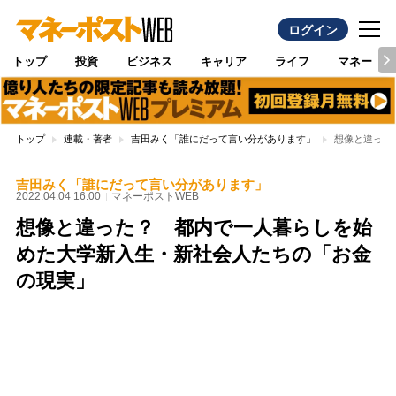
ログイン
トップ
投資
ビジネス
キャリア
ライフ
マネー
トップ
連載・著者
吉田みく「誰にだって言い分があります」
想像と違った
吉田みく「誰にだって言い分があります」
2022.04.04 16:00
マネーポストWEB
想像と違った？ 都内で一人暮らしを始
めた大学新入生・新社会人たちの「お金
の現実」
Loaded
:
97.10%
/
Unmute