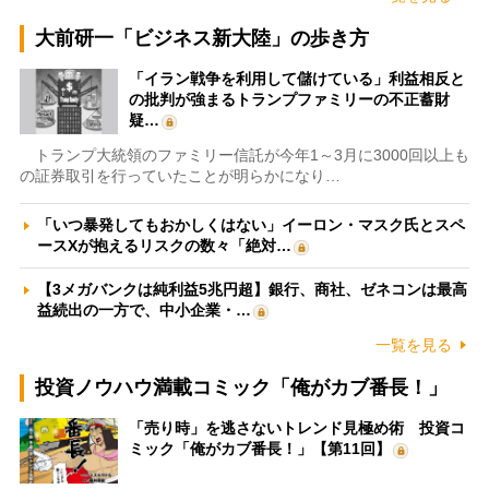
大前研一「ビジネス新大陸」の歩き方
「イラン戦争を利用して儲けている」利益相反と
の批判が強まるトランプファミリーの不正蓄財
疑…
トランプ大統領のファミリー信託が今年1～3月に3000回以上も
の証券取引を行っていたことが明らかになり…
「いつ暴発してもおかしくはない」イーロン・マスク氏とスペ
ースXが抱えるリスクの数々「絶対…
【3メガバンクは純利益5兆円超】銀行、商社、ゼネコンは最高
益続出の一方で、中小企業・…
一覧を見る
投資ノウハウ満載コミック「俺がカブ番長！」
「売り時」を逃さないトレンド見極め術 投資コ
ミック「俺がカブ番長！」【第11回】