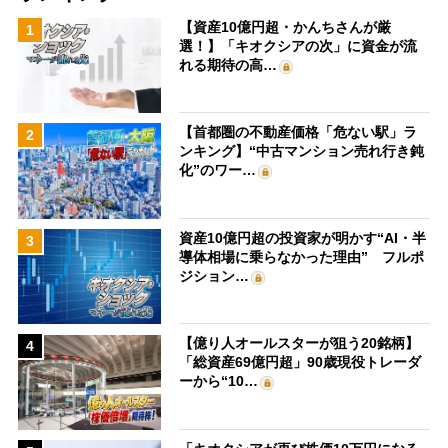
【資産10億円超・かんちさんが厳
1
選！】「キオクシアの次」に資金が流
れる期待の高…
【首都圏の不動産価格「危ない駅」ラ
2
ンキング】“中古マンション売れ行き鈍
化”のワー…
資産10億円超の投資家が明かす“AI・半
3
導体相場に乗らなかった理由” フルポ
ジション…
【億り人オールスターが狙う20銘柄】
4
「総資産69億円超」90歳現役トレーダ
ーから“10…