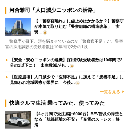
河合雅司「人口減少ニッポンの活路」
【「警察官離れ」に歯止めはかかるか？】警察庁
が本気で取り組む「警察組織の構造改革」 実
現…
警察庁が目下、頭を悩ませているのが「警察官不足」だ。警察
官の採用試験の受験者数は10年間で2分の1以…
【安全・安心ニッポンの危機】採用試験受験者数は10年間で2
分の1以下に！ 出生数減がも…
【医療崩壊】人口減少で「医師不足」に加えて「患者不足」に
見舞われ地域医療が限界に 今後…
一覧を見る
快適クルマ生活 乗ってみた、使ってみた
【4ヶ月間で受注累計6000台】BEV普及の障壁と
なる「航続距離の不安」「充電のストレス」解
消…