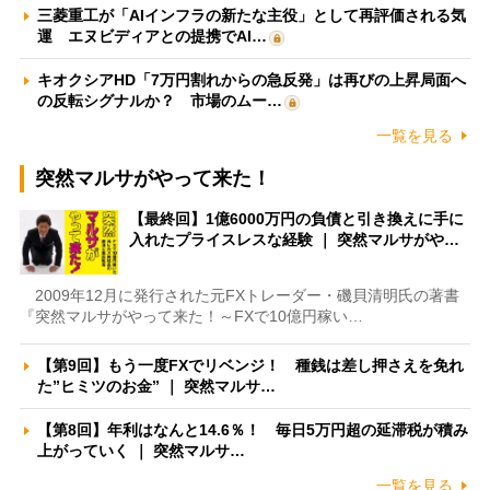
三菱重工が「AIインフラの新たな主役」として再評価される気
運 エヌビディアとの提携でAI…
キオクシアHD「7万円割れからの急反発」は再びの上昇局面へ
の反転シグナルか？ 市場のムー…
一覧を見る
突然マルサがやって来た！
【最終回】1億6000万円の負債と引き換えに手に
入れたプライスレスな経験 ｜ 突然マルサがや…
2009年12月に発行された元FXトレーダー・磯貝清明氏の著書
『突然マルサがやって来た！～FXで10億円稼い…
【第9回】もう一度FXでリベンジ！ 種銭は差し押さえを免れ
た”ヒミツのお金” ｜ 突然マルサ…
【第8回】年利はなんと14.6％！ 毎日5万円超の延滞税が積み
上がっていく ｜ 突然マルサ…
一覧を見る