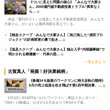
《ついに見えた問題の核心》「みんなで大家さ
ん」2000億円超不動産投資トラブル“異常なく
ら…
本誌『週刊ポスト』が追及してきた不動産投資商品「みんなで
大家さん」がいよいよ最終局面を迎えている…
【独走スクープ・みんなで大家さん】二転三転した“成田プロ
ジェクト”の計画変更の裏で起き…
【追及スクープ・みんなで大家さん】独占入手“内部議事録”で
明かされる柳瀬健一・代表の思…
一覧を見る
古賀真人「発掘！好決算銘柄」
《株価34％急落のワークマンに特大反転の期待》
6月の売上低迷を吹き飛ばす第1四半期決算、…
6月3日に8330円をつけたワークマン（東証スタンダード・
7564）の株価は、わずか1カ月あまりで約34％下落…