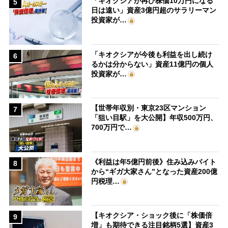
「キオクシアが再び株価10万円になる
5
日は遠い」資産3億円超のサラリーマン
投資家が…
「キオクシアが今後も利益を出し続け
6
るかは分からない」資産11億円の個人
投資家が…
【世帯年収別・東京23区マンション
7
「狙い目駅」を大公開】年収500万円、
700万円で…
《利益は年5億円前後》住み込みバイト
8
から“ギガ大家さん”となった資産200億
円税理…
【キオクシア・ショック後に「株価倍
9
増」も期待できる注目銘柄5選】資産3