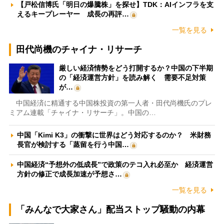
【戸松信博氏「明日の爆騰株」を探せ】TDK：AIインフラを支
えるキープレーヤー 成長の再評…
一覧を見る
田代尚機のチャイナ・リサーチ
厳しい経済情勢をどう打開するか？中国の下半期
の「経済運営方針」を読み解く 需要不足対策
が…
中国経済に精通する中国株投資の第一人者・田代尚機氏のプレ
ミアム連載「チャイナ・リサーチ」。中国の…
中国「Kimi K3」の衝撃に世界はどう対応するのか？ 米財務
長官が検討する「蒸留を行う中国…
中国経済“予想外の低成長”で政策のテコ入れ必至か 経済運営
方針の修正で成長加速が予想さ…
一覧を見る
「みんなで大家さん」配当ストップ騒動の内幕