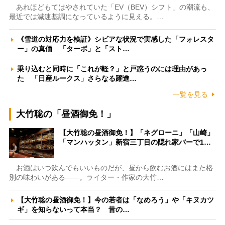
あれほどもてはやされていた「EV（BEV）シフト」の潮流も、
最近では減速基調になっているように見える。…
《雪道の対応力を検証》シビアな状況で実感した「フォレスタ
ー」の真価 「ターボ」と「スト…
乗り込むと同時に「これが軽？」と戸惑うのには理由があっ
た 「日産ルークス」さらなる躍進…
一覧を見る
大竹聡の「昼酒御免！」
【大竹聡の昼酒御免！】「ネグローニ」「山崎」
「マンハッタン」新宿三丁目の隠れ家バーで1…
お酒はいつ飲んでもいいものだが、昼から飲むお酒にはまた格
別の味わいがある――。ライター・作家の大竹…
【大竹聡の昼酒御免！】今の若者は「なめろう」や「キヌカツ
ギ」を知らないって本当？ 昔の…