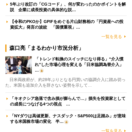
5年ぶり改訂の「CGコード」、何が変わったのかポイントを解
説 企業に成長投資の具体的な説…
【令和のPKOか】GPIFをめぐる片山財務相の「円資産への投
資拡大」発言の波紋 「国債重視」…
一覧を見る
森口亮「まるわかり市況分析」
「トレンド転換のスイッチになり得る」“介入慣
れ”した市場心理を変える「日米協調為替介入」
…
日米両政府が、約28年ぶりとなる円買いの協調介入に踏み切っ
た。米国も追加介入を辞さない姿勢を示して…
「キオクシア急落で含み損が膨らんで…」損失を投資家として
の成長につなげる4つの視点 …
「NYダウは高値更新、ナスダック・S&P500は足踏み」が意味
する米国株市場の変化 半…
一覧を見る