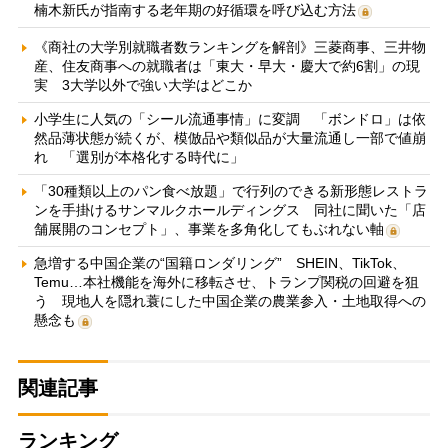
楠木新氏が指南する老年期の好循環を呼び込む方法
《商社の大学別就職者数ランキングを解剖》三菱商事、三井物
産、住友商事への就職者は「東大・早大・慶大で約6割」の現
実 3大学以外で強い大学はどこか
小学生に人気の「シール流通事情」に変調 「ボンドロ」は依
然品薄状態が続くが、模倣品や類似品が大量流通し一部で値崩
れ 「選別が本格化する時代に」
「30種類以上のパン食べ放題」で行列のできる新形態レストラ
ンを手掛けるサンマルクホールディングス 同社に聞いた「店
舗展開のコンセプト」、事業を多角化してもぶれない軸
急増する中国企業の“国籍ロンダリング” SHEIN、TikTok、
Temu…本社機能を海外に移転させ、トランプ関税の回避を狙
う 現地人を隠れ蓑にした中国企業の農業参入・土地取得への
懸念も
関連記事
ランキング