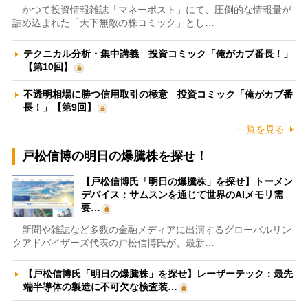
かつて投資情報雑誌「マネーポスト」にて、圧倒的な情報量が
詰め込まれた「天下無敵の株コミック」とし…
テクニカル分析・集中講義 投資コミック「俺がカブ番長！」
【第10回】
不透明相場に勝つ信用取引の極意 投資コミック「俺がカブ番
長！」【第9回】
一覧を見る
戸松信博の明日の爆騰株を探せ！
【戸松信博氏「明日の爆騰株」を探せ】トーメン
デバイス：サムスンを通じて世界のAIメモリ需
要…
新聞や雑誌など多数の金融メディアに出演するグローバルリン
クアドバイザーズ代表の戸松信博氏が、最新…
【戸松信博氏「明日の爆騰株」を探せ】レーザーテック：最先
端半導体の製造に不可欠な検査装…