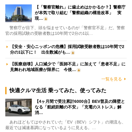
【「警察官離れ」に歯止めはかかるか？】警察庁
が本気で取り組む「警察組織の構造改革」 実
現…
警察庁が目下、頭を悩ませているのが「警察官不足」だ。警察
官の採用試験の受験者数は10年間で2分の1以…
【安全・安心ニッポンの危機】採用試験受験者数は10年間で2
分の1以下に！ 出生数減がも…
【医療崩壊】人口減少で「医師不足」に加えて「患者不足」に
見舞われ地域医療が限界に 今後…
一覧を見る
快適クルマ生活 乗ってみた、使ってみた
【4ヶ月間で受注累計6000台】BEV普及の障壁と
なる「航続距離の不安」「充電のストレス」解
消…
あれほどもてはやされていた「EV（BEV）シフト」の潮流も、
最近では減速基調になっているように見える。…