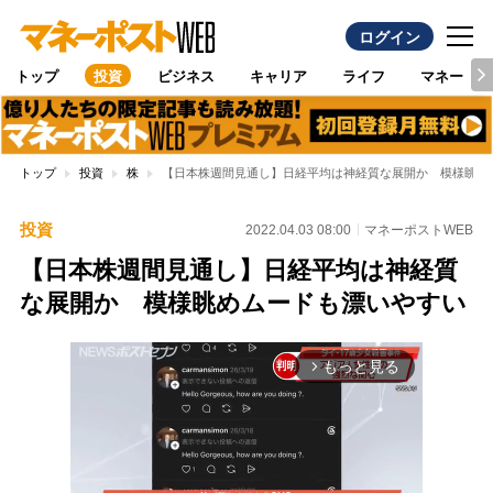
ログイン
トップ
投資
ビジネス
キャリア
ライフ
マネー
トップ
投資
株
【日本株週間見通し】日経平均は神経質な展開か 模様眺め
投資
2022.04.03 08:00
マネーポストWEB
【日本株週間見通し】日経平均は神経質
な展開か 模様眺めムードも漂いやすい
もっと見る
arrow_forward_ios