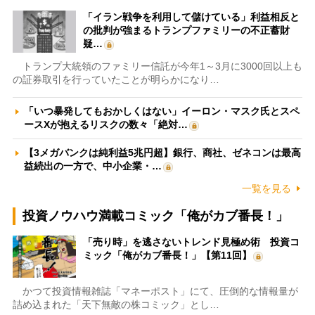
「イラン戦争を利用して儲けている」利益相反と
の批判が強まるトランプファミリーの不正蓄財
疑…
トランプ大統領のファミリー信託が今年1～3月に3000回以上も
の証券取引を行っていたことが明らかになり…
「いつ暴発してもおかしくはない」イーロン・マスク氏とスペ
ースXが抱えるリスクの数々「絶対…
【3メガバンクは純利益5兆円超】銀行、商社、ゼネコンは最高
益続出の一方で、中小企業・…
一覧を見る
投資ノウハウ満載コミック「俺がカブ番長！」
「売り時」を逃さないトレンド見極め術 投資コ
ミック「俺がカブ番長！」【第11回】
かつて投資情報雑誌「マネーポスト」にて、圧倒的な情報量が
詰め込まれた「天下無敵の株コミック」とし…