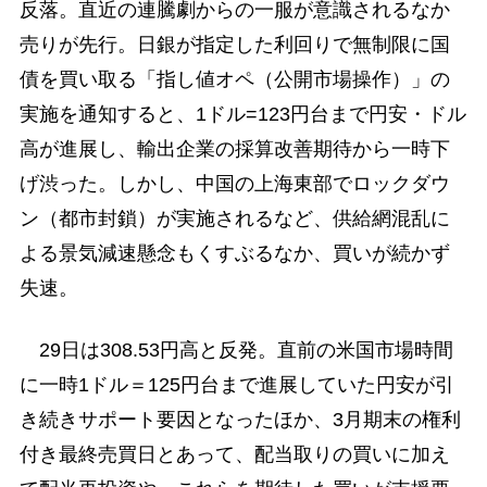
反落。直近の連騰劇からの一服が意識されるなか
売りが先行。日銀が指定した利回りで無制限に国
債を買い取る「指し値オペ（公開市場操作）」の
実施を通知すると、1ドル=123円台まで円安・ドル
高が進展し、輸出企業の採算改善期待から一時下
げ渋った。しかし、中国の上海東部でロックダウ
ン（都市封鎖）が実施されるなど、供給網混乱に
よる景気減速懸念もくすぶるなか、買いが続かず
失速。
29日は308.53円高と反発。直前の米国市場時間
に一時1ドル＝125円台まで進展していた円安が引
き続きサポート要因となったほか、3月期末の権利
付き最終売買日とあって、配当取りの買いに加え