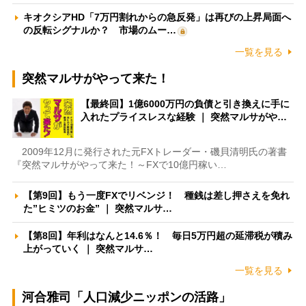
キオクシアHD「7万円割れからの急反発」は再びの上昇局面へ
の反転シグナルか？ 市場のムー…
一覧を見る
突然マルサがやって来た！
【最終回】1億6000万円の負債と引き換えに手に
入れたプライスレスな経験 ｜ 突然マルサがや…
2009年12月に発行された元FXトレーダー・磯貝清明氏の著書
『突然マルサがやって来た！～FXで10億円稼い…
【第9回】もう一度FXでリベンジ！ 種銭は差し押さえを免れ
た”ヒミツのお金” ｜ 突然マルサ…
【第8回】年利はなんと14.6％！ 毎日5万円超の延滞税が積み
上がっていく ｜ 突然マルサ…
一覧を見る
河合雅司「人口減少ニッポンの活路」