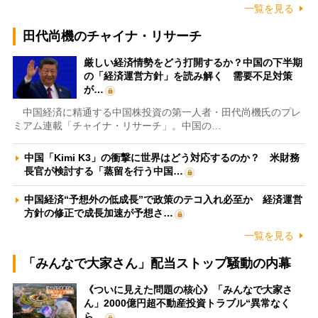
一覧を見る
田代尚機のチャイナ・リサーチ
厳しい経済情勢をどう打開するか？中国の下半期
の「経済運営方針」を読み解く 需要不足対策
が…
中国経済に精通する中国株投資の第一人者・田代尚機氏のプレ
ミアム連載「チャイナ・リサーチ」。中国の…
中国「Kimi K3」の衝撃に世界はどう対応するのか？ 米財務
長官が検討する「蒸留を行う中国…
中国経済“予想外の低成長”で政策のテコ入れ必至か 経済運営
方針の修正で成長加速が予想さ…
一覧を見る
「みんなで大家さん」配当ストップ騒動の内幕
《ついに見えた問題の核心》「みんなで大家さ
ん」2000億円超不動産投資トラブル“異常なく
ら…