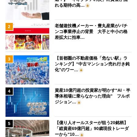
れる期待の高…
老舗遊技機メーカー・豊丸産業がパチ
2
ンコ事業停止の背景 大手と中小の格
差拡大に拍車…
【首都圏の不動産価格「危ない駅」ラ
3
ンキング】“中古マンション売れ行き鈍
化”のワー…
資産10億円超の投資家が明かす“AI・半
4
導体相場に乗らなかった理由” フルポ
ジション…
【億り人オールスターが狙う20銘柄】
5
「総資産69億円超」90歳現役トレーダ
ーから“10…