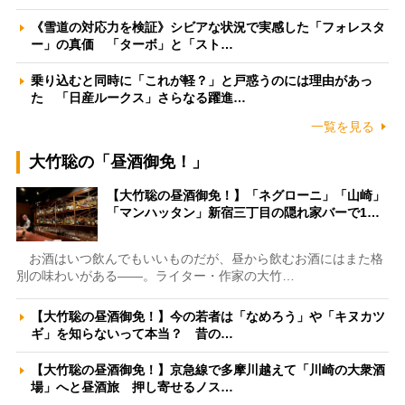
《雪道の対応力を検証》シビアな状況で実感した「フォレスタ
ー」の真価 「ターボ」と「スト…
乗り込むと同時に「これが軽？」と戸惑うのには理由があっ
た 「日産ルークス」さらなる躍進…
一覧を見る
大竹聡の「昼酒御免！」
【大竹聡の昼酒御免！】「ネグローニ」「山崎」
「マンハッタン」新宿三丁目の隠れ家バーで1…
お酒はいつ飲んでもいいものだが、昼から飲むお酒にはまた格
別の味わいがある――。ライター・作家の大竹…
【大竹聡の昼酒御免！】今の若者は「なめろう」や「キヌカツ
ギ」を知らないって本当？ 昔の…
【大竹聡の昼酒御免！】京急線で多摩川越えて「川崎の大衆酒
場」へと昼酒旅 押し寄せるノス…