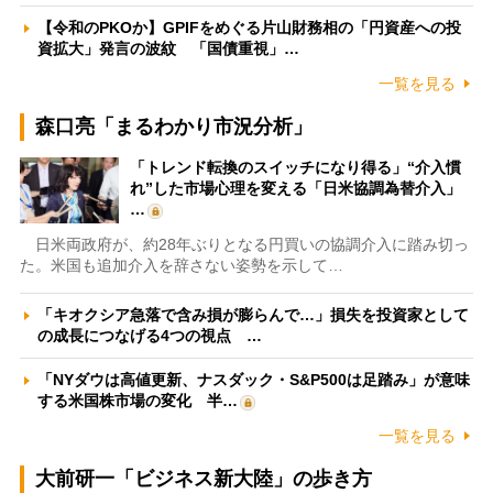
【令和のPKOか】GPIFをめぐる片山財務相の「円資産への投
資拡大」発言の波紋 「国債重視」…
一覧を見る
森口亮「まるわかり市況分析」
「トレンド転換のスイッチになり得る」“介入慣
れ”した市場心理を変える「日米協調為替介入」
…
日米両政府が、約28年ぶりとなる円買いの協調介入に踏み切っ
た。米国も追加介入を辞さない姿勢を示して…
「キオクシア急落で含み損が膨らんで…」損失を投資家として
の成長につなげる4つの視点 …
「NYダウは高値更新、ナスダック・S&P500は足踏み」が意味
する米国株市場の変化 半…
一覧を見る
大前研一「ビジネス新大陸」の歩き方