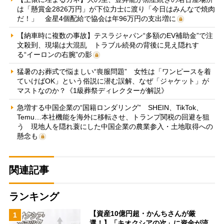
は「懸賞金2826万円」が下位力士に渡り「今日はみんなで焼肉
だ！」 金星4個配給で協会は年96万円の支出増に
【納車時に複数の事故】テスラジャパン“多額のEV補助金”で注
文殺到、現場は大混乱 トラブル続発の背後に見え隠れす
る“イーロンの右腕”の影
猛暑のお葬式で悩ましい“喪服問題” 女性は「ワンピースを着
ていけばOK」という俗説に潜む誤解、なぜ「ジャケット」が
マストなのか？《1級葬祭ディレクターが解説》
急増する中国企業の“国籍ロンダリング” SHEIN、TikTok、
Temu…本社機能を海外に移転させ、トランプ関税の回避を狙
う 現地人を隠れ蓑にした中国企業の農業参入・土地取得への
懸念も
関連記事
ランキング
【資産10億円超・かんちさんが厳
1
選！】「キオクシアの次」に資金が流