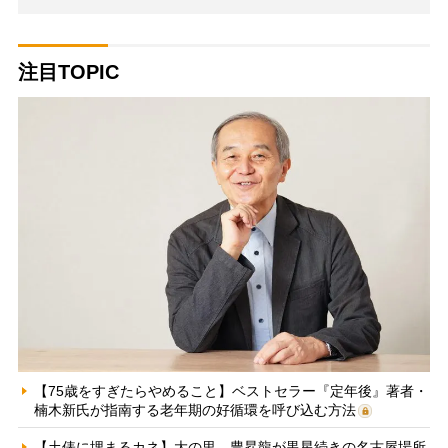
注目TOPIC
【75歳をすぎたらやめること】ベストセラー『定年後』著者・
楠木新氏が指南する老年期の好循環を呼び込む方法
【土俵に埋まるカネ】大の里、豊昇龍が黒星続きの名古屋場所