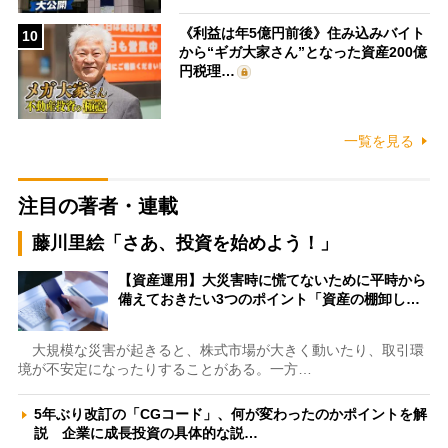
《利益は年5億円前後》住み込みバイト
10
から“ギガ大家さん”となった資産200億
円税理…
一覧を見る
注目の著者・連載
藤川里絵「さあ、投資を始めよう！」
【資産運用】大災害時に慌てないために平時から
備えておきたい3つのポイント「資産の棚卸し…
大規模な災害が起きると、株式市場が大きく動いたり、取引環
境が不安定になったりすることがある。一方…
5年ぶり改訂の「CGコード」、何が変わったのかポイントを解
説 企業に成長投資の具体的な説…