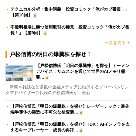
テクニカル分析・集中講義 投資コミック「俺がカブ番長！」
【第10回】
不透明相場に勝つ信用取引の極意 投資コミック「俺がカブ番
長！」【第9回】
一覧を見る
戸松信博の明日の爆騰株を探せ！
【戸松信博氏「明日の爆騰株」を探せ】トーメン
デバイス：サムスンを通じて世界のAIメモリ需
要…
新聞や雑誌など多数の金融メディアに出演するグローバルリン
クアドバイザーズ代表の戸松信博氏が、最新…
【戸松信博氏「明日の爆騰株」を探せ】レーザーテック：最先
端半導体の製造に不可欠な検査装…
【戸松信博氏「明日の爆騰株」を探せ】TDK：AIインフラを支
えるキープレーヤー 成長の再評…