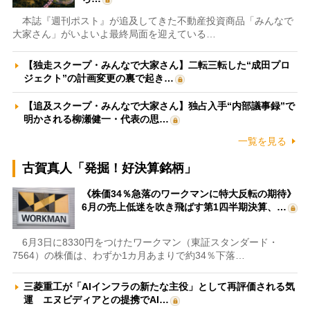
本誌『週刊ポスト』が追及してきた不動産投資商品「みんなで
大家さん」がいよいよ最終局面を迎えている…
【独走スクープ・みんなで大家さん】二転三転した“成田プロ
ジェクト”の計画変更の裏で起き…
【追及スクープ・みんなで大家さん】独占入手“内部議事録”で
明かされる柳瀬健一・代表の思…
一覧を見る
古賀真人「発掘！好決算銘柄」
《株価34％急落のワークマンに特大反転の期待》
6月の売上低迷を吹き飛ばす第1四半期決算、…
6月3日に8330円をつけたワークマン（東証スタンダード・
7564）の株価は、わずか1カ月あまりで約34％下落…
三菱重工が「AIインフラの新たな主役」として再評価される気
運 エヌビディアとの提携でAI…