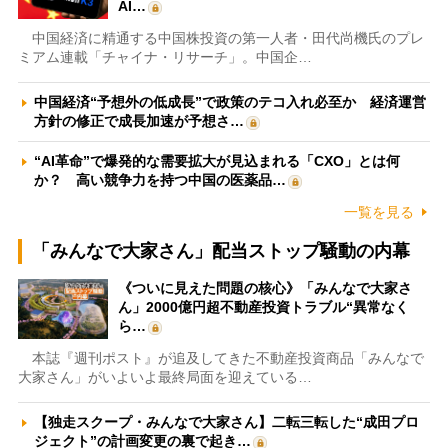
AI…
中国経済に精通する中国株投資の第一人者・田代尚機氏のプレ
ミアム連載「チャイナ・リサーチ」。中国企…
中国経済“予想外の低成長”で政策のテコ入れ必至か 経済運営
方針の修正で成長加速が予想さ…
“AI革命”で爆発的な需要拡大が見込まれる「CXO」とは何
か？ 高い競争力を持つ中国の医薬品…
一覧を見る
「みんなで大家さん」配当ストップ騒動の内幕
《ついに見えた問題の核心》「みんなで大家さ
ん」2000億円超不動産投資トラブル“異常なく
ら…
本誌『週刊ポスト』が追及してきた不動産投資商品「みんなで
大家さん」がいよいよ最終局面を迎えている…
【独走スクープ・みんなで大家さん】二転三転した“成田プロ
ジェクト”の計画変更の裏で起き…