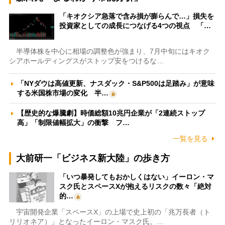
「キオクシア急落で含み損が膨らんで…」損失を
投資家としての成長につなげる4つの視点 「…
半導体株を中心に相場の調整色が強まり、7月中旬にはキオク
シアホールディングスがストップ安をつけるな…
「NYダウは高値更新、ナスダック・S&P500は足踏み」が意味
する米国株市場の変化 半…
【歴史的な爆騰劇】時価総額10兆円企業が「2連続ストップ
高」「制限値幅拡大」の衝撃 フ…
一覧を見る
大前研一「ビジネス新大陸」の歩き方
「いつ暴発してもおかしくはない」イーロン・マ
スク氏とスペースXが抱えるリスクの数々「絶対
的…
宇宙開発企業「スペースX」の上場で史上初の「兆万長者（ト
リリオネア）」となったイーロン・マスク氏。…