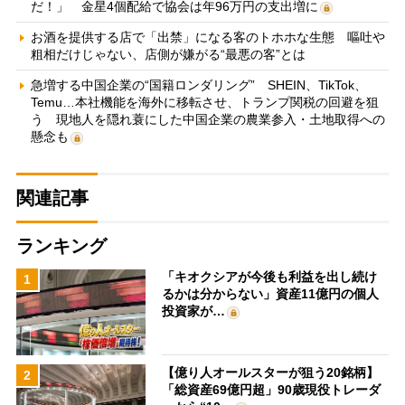
だ！」 金星4個配給で協会は年96万円の支出増に
お酒を提供する店で「出禁」になる客のトホホな生態 嘔吐や
粗相だけじゃない、店側が嫌がる“最悪の客”とは
急増する中国企業の“国籍ロンダリング” SHEIN、TikTok、
Temu…本社機能を海外に移転させ、トランプ関税の回避を狙
う 現地人を隠れ蓑にした中国企業の農業参入・土地取得への
懸念も
関連記事
ランキング
「キオクシアが今後も利益を出し続け
1
るかは分からない」資産11億円の個人
投資家が…
【億り人オールスターが狙う20銘柄】
2
「総資産69億円超」90歳現役トレーダ