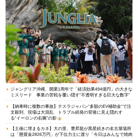
ジャングリア沖縄、開業1周年で「経済効果494億円」の大きな
ミスリード 事業の苦戦を覆い隠す“不透明すぎる巨大な数字”
【納車時に複数の事故】テスラジャパン“多額のEV補助金”で注
文殺到、現場は大混乱 トラブル続発の背後に見え隠れす
る“イーロンの右腕”の影
【土俵に埋まるカネ】大の里、豊昇龍が黒星続きの名古屋場所
は「懸賞金2826万円」が下位力士に渡り「今日はみんなで焼肉