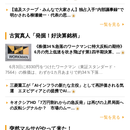
【追及スクープ・みんなで大家さん】独占入手“内部議事録”で
明かされる柳瀬健一・代表の思…
一覧を見る
古賀真人「発掘！好決算銘柄」
《株価34％急落のワークマンに特大反転の期待》
6月の売上低迷を吹き飛ばす第1四半期決算、…
6月3日に8330円をつけたワークマン（東証スタンダード・
7564）の株価は、わずか1カ月あまりで約34％下落…
三菱重工が「AIインフラの新たな主役」として再評価される気
運 エヌビディアとの提携でAI…
キオクシアHD「7万円割れからの急反発」は再びの上昇局面へ
の反転シグナルか？ 市場のムー…
一覧を見る
突然マルサがやって来た！