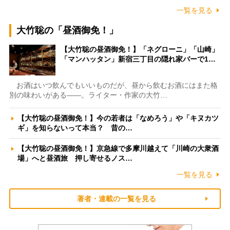
一覧を見る
大竹聡の「昼酒御免！」
【大竹聡の昼酒御免！】「ネグローニ」「山崎」
「マンハッタン」新宿三丁目の隠れ家バーで1…
お酒はいつ飲んでもいいものだが、昼から飲むお酒にはまた格
別の味わいがある――。ライター・作家の大竹…
【大竹聡の昼酒御免！】今の若者は「なめろう」や「キヌカツ
ギ」を知らないって本当？ 昔の…
【大竹聡の昼酒御免！】京急線で多摩川越えて「川崎の大衆酒
場」へと昼酒旅 押し寄せるノス…
一覧を見る
著者・連載の一覧を見る