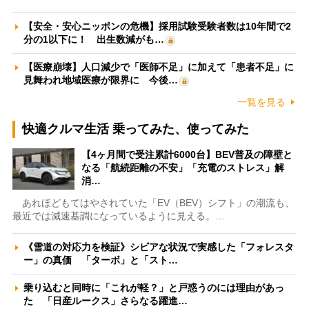
【安全・安心ニッポンの危機】採用試験受験者数は10年間で2
分の1以下に！ 出生数減がも…
【医療崩壊】人口減少で「医師不足」に加えて「患者不足」に
見舞われ地域医療が限界に 今後…
一覧を見る
快適クルマ生活 乗ってみた、使ってみた
【4ヶ月間で受注累計6000台】BEV普及の障壁と
なる「航続距離の不安」「充電のストレス」解
消…
あれほどもてはやされていた「EV（BEV）シフト」の潮流も、
最近では減速基調になっているように見える。…
《雪道の対応力を検証》シビアな状況で実感した「フォレスタ
ー」の真価 「ターボ」と「スト…
乗り込むと同時に「これが軽？」と戸惑うのには理由があっ
た 「日産ルークス」さらなる躍進…