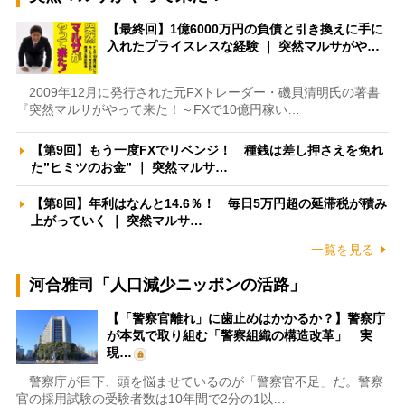
【最終回】1億6000万円の負債と引き換えに手に
入れたプライスレスな経験 ｜ 突然マルサがや…
2009年12月に発行された元FXトレーダー・磯貝清明氏の著書
『突然マルサがやって来た！～FXで10億円稼い…
【第9回】もう一度FXでリベンジ！ 種銭は差し押さえを免れ
た”ヒミツのお金” ｜ 突然マルサ…
【第8回】年利はなんと14.6％！ 毎日5万円超の延滞税が積み
上がっていく ｜ 突然マルサ…
一覧を見る
河合雅司「人口減少ニッポンの活路」
【「警察官離れ」に歯止めはかかるか？】警察庁
が本気で取り組む「警察組織の構造改革」 実
現…
警察庁が目下、頭を悩ませているのが「警察官不足」だ。警察
官の採用試験の受験者数は10年間で2分の1以…