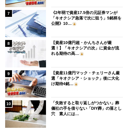
《2年弱で資産17.5倍の元証券マンが
7
「キオクシア急落で次に狙う」5銘柄を
公開》10…
【資産10億円超・かんちさんが厳
8
選！】「キオクシアの次」に資金が流
れる期待の高…
【資産11億円マック・チェリーさん厳
9
選「キオクシア・ショック」後に大化
け期待4銘…
「失敗すると取り返しがつかない」葬
10
儀社の手を借りない「DIY葬」の落とし
穴 素人には…