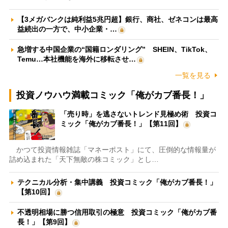
【3メガバンクは純利益5兆円超】銀行、商社、ゼネコンは最高
益続出の一方で、中小企業・…
急増する中国企業の“国籍ロンダリング” SHEIN、TikTok、
Temu…本社機能を海外に移転させ…
一覧を見る
投資ノウハウ満載コミック「俺がカブ番長！」
「売り時」を逃さないトレンド見極め術 投資コ
ミック「俺がカブ番長！」【第11回】
かつて投資情報雑誌「マネーポスト」にて、圧倒的な情報量が
詰め込まれた「天下無敵の株コミック」とし…
テクニカル分析・集中講義 投資コミック「俺がカブ番長！」
【第10回】
不透明相場に勝つ信用取引の極意 投資コミック「俺がカブ番
長！」【第9回】