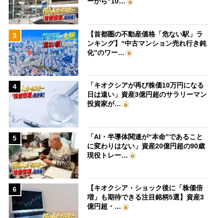
ーから“10…
【首都圏の不動産価格「危ない駅」ラ
3
ンキング】“中古マンション売れ行き鈍
化”のワー…
「キオクシアが再び株価10万円になる
4
日は遠い」資産3億円超のサラリーマン
投資家が…
「AI・半導体関連が“本命”であること
5
に変わりはない」資産20億円超の90歳
現役トレー…
【キオクシア・ショック後に「株価倍
6
増」も期待できる注目銘柄5選】資産3
億円超・…