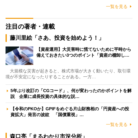
一覧を見る
注目の著者・連載
藤川里絵「さあ、投資を始めよう！」
【資産運用】大災害時に慌てないために平時から
備えておきたい3つのポイント「資産の棚卸し…
大規模な災害が起きると、株式市場が大きく動いたり、取引環
境が不安定になったりすることがある。一方…
5年ぶり改訂の「CGコード」、何が変わったのかポイントを解
説 企業に成長投資の具体的な説…
【令和のPKOか】GPIFをめぐる片山財務相の「円資産への投
資拡大」発言の波紋 「国債重視」…
一覧を見る
森口亮「まるわかり市況分析」