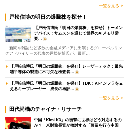
一覧を見る
戸松信博の明日の爆騰株を探せ！
【戸松信博氏「明日の爆騰株」を探せ】トーメン
デバイス：サムスンを通じて世界のAIメモリ需
要…
新聞や雑誌など多数の金融メディアに出演するグローバルリン
クアドバイザーズ代表の戸松信博氏が、最新…
【戸松信博氏「明日の爆騰株」を探せ】レーザーテック：最先
端半導体の製造に不可欠な検査装…
【戸松信博氏「明日の爆騰株」を探せ】TDK：AIインフラを支
えるキープレーヤー 成長の再評…
一覧を見る
田代尚機のチャイナ・リサーチ
中国「Kimi K3」の衝撃に世界はどう対応するの
か？ 米財務長官が検討する「蒸留を行う中国