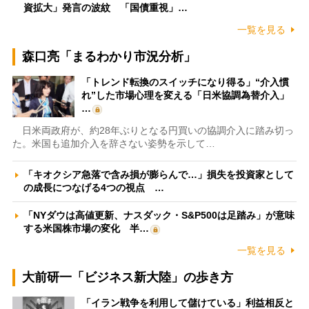
資拡大」発言の波紋 「国債重視」…
一覧を見る
森口亮「まるわかり市況分析」
「トレンド転換のスイッチになり得る」“介入慣
れ”した市場心理を変える「日米協調為替介入」
…
日米両政府が、約28年ぶりとなる円買いの協調介入に踏み切っ
た。米国も追加介入を辞さない姿勢を示して…
「キオクシア急落で含み損が膨らんで…」損失を投資家として
の成長につなげる4つの視点 …
「NYダウは高値更新、ナスダック・S&P500は足踏み」が意味
する米国株市場の変化 半…
一覧を見る
大前研一「ビジネス新大陸」の歩き方
「イラン戦争を利用して儲けている」利益相反と