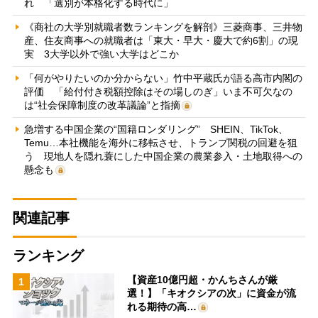
れ 「選別が本格化する時代に」
《商社の大学別就職者数ランキングを解剖》三菱商事、三井物
産、住友商事への就職者は「東大・早大・慶大で約6割」の現
実 3大学以外で強い大学はどこか
「何がやりたいのか分からない」竹中平蔵氏が語る高市内閣の
評価 「給付付き税額控除はその場しのぎ」いま不可欠なの
は“社会保障制度の改革議論”と指摘
急増する中国企業の“国籍ロンダリング” SHEIN、TikTok、
Temu…本社機能を海外に移転させ、トランプ関税の回避を狙
う 現地人を隠れ蓑にした中国企業の農業参入・土地取得への
懸念も
関連記事
ランキング
【資産10億円超・かんちさんが厳
1
選！】「キオクシアの次」に資金が流
れる期待の高…