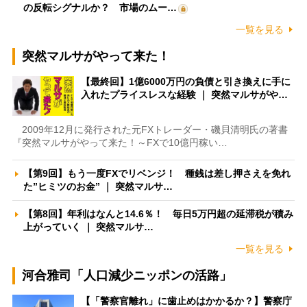
の反転シグナルか？ 市場のムー…
一覧を見る
突然マルサがやって来た！
【最終回】1億6000万円の負債と引き換えに手に
入れたプライスレスな経験 ｜ 突然マルサがや…
2009年12月に発行された元FXトレーダー・磯貝清明氏の著書
『突然マルサがやって来た！～FXで10億円稼い…
【第9回】もう一度FXでリベンジ！ 種銭は差し押さえを免れ
た”ヒミツのお金” ｜ 突然マルサ…
【第8回】年利はなんと14.6％！ 毎日5万円超の延滞税が積み
上がっていく ｜ 突然マルサ…
一覧を見る
河合雅司「人口減少ニッポンの活路」
【「警察官離れ」に歯止めはかかるか？】警察庁