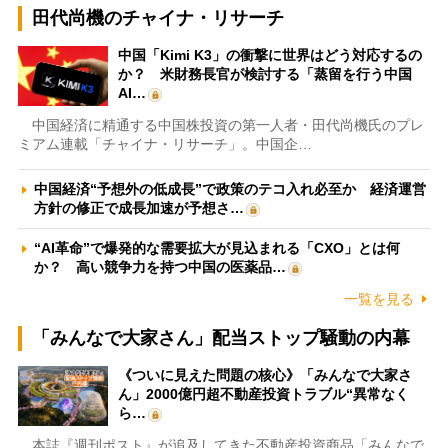
田代尚機のチャイナ・リサーチ
中国「Kimi K3」の衝撃に世界はどう対応するの
か？ 米財務長官が検討する「蒸留を行う中国
AI…
中国経済に精通する中国株投資の第一人者・田代尚機氏のプレ
ミアム連載「チャイナ・リサーチ」。中国企…
中国経済“予想外の低成長”で政策のテコ入れ必至か 経済運営
方針の修正で成長加速が予想さ…
“AI革命”で爆発的な需要拡大が見込まれる「CXO」とは何
か？ 高い競争力を持つ中国の医薬品…
一覧を見る
「みんなで大家さん」配当ストップ騒動の内幕
《ついに見えた問題の核心》「みんなで大家さ
ん」2000億円超不動産投資トラブル“異常なく
ら…
本誌『週刊ポスト』が追及してきた不動産投資商品「みんなで