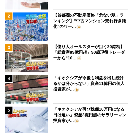
【首都圏の不動産価格「危ない駅」ラ
2
ンキング】“中古マンション売れ行き鈍
化”のワー…
【億り人オールスターが狙う20銘柄】
3
「総資産69億円超」90歳現役トレーダ
ーから“10…
「キオクシアが今後も利益を出し続け
4
るかは分からない」資産11億円の個人
投資家が…
「キオクシアが再び株価10万円になる
5
日は遠い」資産3億円超のサラリーマン
投資家が…