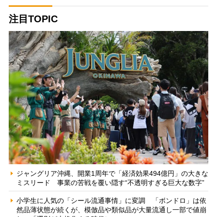
注目TOPIC
ジャングリア沖縄、開業1周年で「経済効果494億円」の大きな
ミスリード 事業の苦戦を覆い隠す“不透明すぎる巨大な数字”
小学生に人気の「シール流通事情」に変調 「ボンドロ」は依
然品薄状態が続くが、模倣品や類似品が大量流通し一部で値崩