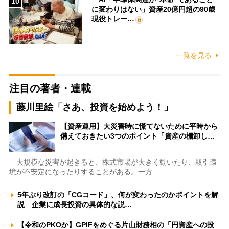
10
に変わりはない」資産20億円超の90歳
現役トレー…
一覧を見る
注目の著者・連載
藤川里絵「さあ、投資を始めよう！」
【資産運用】大災害時に慌てないために平時から
備えておきたい3つのポイント「資産の棚卸し…
大規模な災害が起きると、株式市場が大きく動いたり、取引環
境が不安定になったりすることがある。一方…
5年ぶり改訂の「CGコード」、何が変わったのかポイントを解
説 企業に成長投資の具体的な説…
【令和のPKOか】GPIFをめぐる片山財務相の「円資産への投