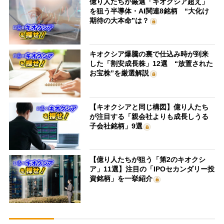
億り人たちが厳選「キオクシア超え」
を狙う半導体・AI関連8銘柄 “大化け
期待の大本命”は？
キオクシア爆騰の裏で仕込み時が到来
した「割安成長株」12選 “放置された
お宝株”を厳選解説
【キオクシアと同じ構図】億り人たち
が注目する「親会社よりも成長しうる
子会社銘柄」9選
【億り人たちが狙う「第2のキオクシ
ア」11選】注目の「IPOセカンダリー投
資銘柄」を一挙紹介