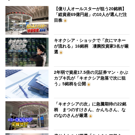
【億り人オールスターが狙う20銘柄】
「総資産69億円超」の10人が選んだ注
目株
キオクシア・ショックで「次にマネー
が流れる」16銘柄 凄腕投資家3名が厳
選
2年弱で資産17.5倍の元証券マン・かぶ
カブキ氏が「キオクシア急落で次に狙
う」5銘柄を公開
「キオクシアの次」に急騰期待の22銘
柄 まつのすけさん、かんちさん、な
のなのさんが厳選