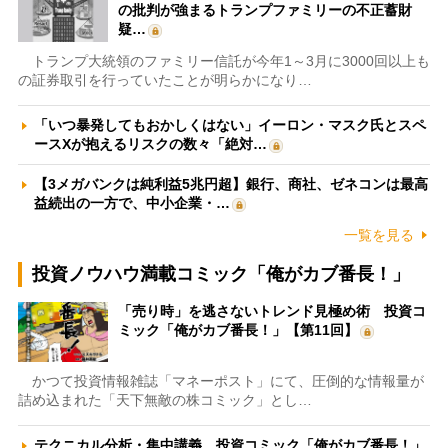
の批判が強まるトランプファミリーの不正蓄財
疑…
トランプ大統領のファミリー信託が今年1～3月に3000回以上も
の証券取引を行っていたことが明らかになり…
「いつ暴発してもおかしくはない」イーロン・マスク氏とスペ
ースXが抱えるリスクの数々「絶対…
【3メガバンクは純利益5兆円超】銀行、商社、ゼネコンは最高
益続出の一方で、中小企業・…
一覧を見る
投資ノウハウ満載コミック「俺がカブ番長！」
「売り時」を逃さないトレンド見極め術 投資コ
ミック「俺がカブ番長！」【第11回】
かつて投資情報雑誌「マネーポスト」にて、圧倒的な情報量が
詰め込まれた「天下無敵の株コミック」とし…
テクニカル分析・集中講義 投資コミック「俺がカブ番長！」