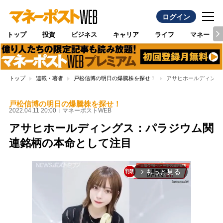
ログイン
トップ
投資
ビジネス
キャリア
ライフ
マネー
トップ
連載・著者
戸松信博の明日の爆騰株を探せ！
アサヒホールディング
戸松信博の明日の爆騰株を探せ！
2022.04.11 20:00
マネーポストWEB
アサヒホールディングス：パラジウム関
連銘柄の本命として注目
もっと見る
arrow_forward_ios