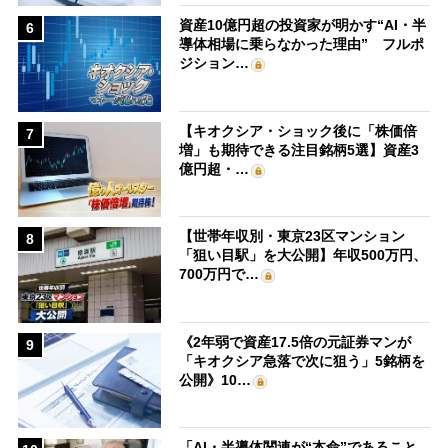
資産10億円超の投資家が明かす“AI・半
6
導体相場に乗らなかった理由” フルポ
ジション…
【キオクシア・ショック後に「株価倍
7
増」も期待できる注目銘柄5選】資産3
億円超・…
【世帯年収別・東京23区マンション
8
「狙い目駅」を大公開】年収500万円、
700万円で…
《2年弱で資産17.5倍の元証券マンが
9
「キオクシア急落で次に狙う」5銘柄を
公開》10…
「AI・半導体関連が“本命”であること