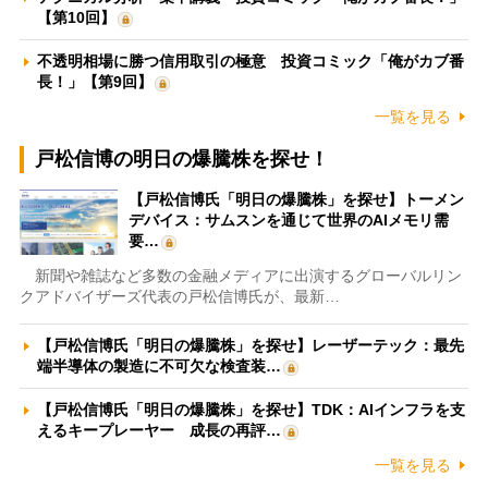
【第10回】
不透明相場に勝つ信用取引の極意 投資コミック「俺がカブ番
長！」【第9回】
一覧を見る
戸松信博の明日の爆騰株を探せ！
【戸松信博氏「明日の爆騰株」を探せ】トーメン
デバイス：サムスンを通じて世界のAIメモリ需
要…
新聞や雑誌など多数の金融メディアに出演するグローバルリン
クアドバイザーズ代表の戸松信博氏が、最新…
【戸松信博氏「明日の爆騰株」を探せ】レーザーテック：最先
端半導体の製造に不可欠な検査装…
【戸松信博氏「明日の爆騰株」を探せ】TDK：AIインフラを支
えるキープレーヤー 成長の再評…
一覧を見る