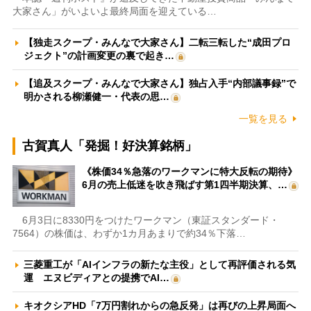
大家さん」がいよいよ最終局面を迎えている…
【独走スクープ・みんなで大家さん】二転三転した“成田プロ
ジェクト”の計画変更の裏で起き…
【追及スクープ・みんなで大家さん】独占入手“内部議事録”で
明かされる柳瀬健一・代表の思…
一覧を見る
古賀真人「発掘！好決算銘柄」
《株価34％急落のワークマンに特大反転の期待》
6月の売上低迷を吹き飛ばす第1四半期決算、…
6月3日に8330円をつけたワークマン（東証スタンダード・
7564）の株価は、わずか1カ月あまりで約34％下落…
三菱重工が「AIインフラの新たな主役」として再評価される気
運 エヌビディアとの提携でAI…
キオクシアHD「7万円割れからの急反発」は再びの上昇局面へ