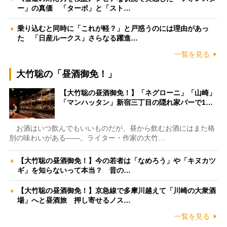
ー」の真価 「ターボ」と「スト…
乗り込むと同時に「これが軽？」と戸惑うのには理由があっ
た 「日産ルークス」さらなる躍進…
一覧を見る
大竹聡の「昼酒御免！」
【大竹聡の昼酒御免！】「ネグローニ」「山崎」
「マンハッタン」新宿三丁目の隠れ家バーで1…
お酒はいつ飲んでもいいものだが、昼から飲むお酒にはまた格
別の味わいがある――。ライター・作家の大竹…
【大竹聡の昼酒御免！】今の若者は「なめろう」や「キヌカツ
ギ」を知らないって本当？ 昔の…
【大竹聡の昼酒御免！】京急線で多摩川越えて「川崎の大衆酒
場」へと昼酒旅 押し寄せるノス…
一覧を見る