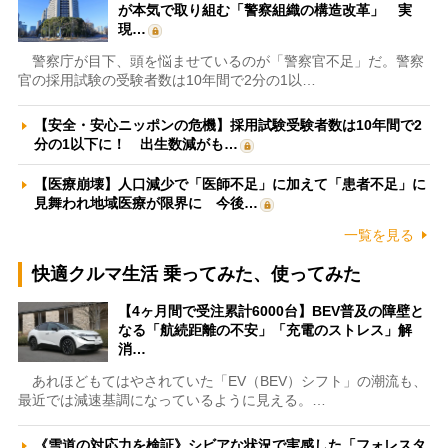
が本気で取り組む「警察組織の構造改革」 実
現…
警察庁が目下、頭を悩ませているのが「警察官不足」だ。警察
官の採用試験の受験者数は10年間で2分の1以…
【安全・安心ニッポンの危機】採用試験受験者数は10年間で2
分の1以下に！ 出生数減がも…
【医療崩壊】人口減少で「医師不足」に加えて「患者不足」に
見舞われ地域医療が限界に 今後…
一覧を見る
快適クルマ生活 乗ってみた、使ってみた
【4ヶ月間で受注累計6000台】BEV普及の障壁と
なる「航続距離の不安」「充電のストレス」解
消…
あれほどもてはやされていた「EV（BEV）シフト」の潮流も、
最近では減速基調になっているように見える。…
《雪道の対応力を検証》シビアな状況で実感した「フォレスタ