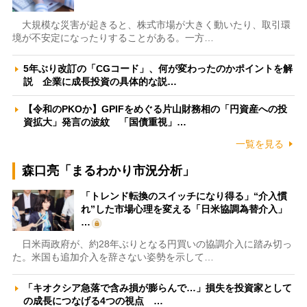
大規模な災害が起きると、株式市場が大きく動いたり、取引環
境が不安定になったりすることがある。一方…
5年ぶり改訂の「CGコード」、何が変わったのかポイントを解
説 企業に成長投資の具体的な説…
【令和のPKOか】GPIFをめぐる片山財務相の「円資産への投
資拡大」発言の波紋 「国債重視」…
一覧を見る
森口亮「まるわかり市況分析」
「トレンド転換のスイッチになり得る」“介入慣
れ”した市場心理を変える「日米協調為替介入」
…
日米両政府が、約28年ぶりとなる円買いの協調介入に踏み切っ
た。米国も追加介入を辞さない姿勢を示して…
「キオクシア急落で含み損が膨らんで…」損失を投資家として
の成長につなげる4つの視点 …