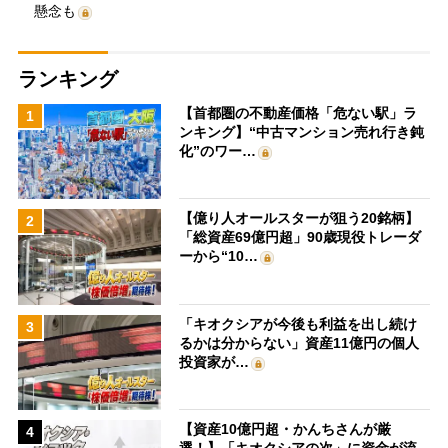
懸念も
ランキング
【首都圏の不動産価格「危ない駅」ラ
1
ンキング】“中古マンション売れ行き鈍
化”のワー…
【億り人オールスターが狙う20銘柄】
2
「総資産69億円超」90歳現役トレーダ
ーから“10…
「キオクシアが今後も利益を出し続け
3
るかは分からない」資産11億円の個人
投資家が…
【資産10億円超・かんちさんが厳
4