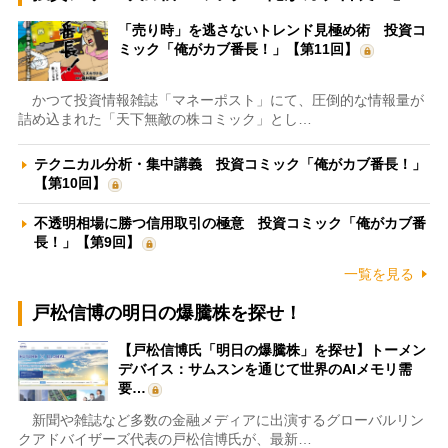
「売り時」を逃さないトレンド見極め術 投資コ
ミック「俺がカブ番長！」【第11回】
かつて投資情報雑誌「マネーポスト」にて、圧倒的な情報量が
詰め込まれた「天下無敵の株コミック」とし…
テクニカル分析・集中講義 投資コミック「俺がカブ番長！」
【第10回】
不透明相場に勝つ信用取引の極意 投資コミック「俺がカブ番
長！」【第9回】
一覧を見る
戸松信博の明日の爆騰株を探せ！
【戸松信博氏「明日の爆騰株」を探せ】トーメン
デバイス：サムスンを通じて世界のAIメモリ需
要…
新聞や雑誌など多数の金融メディアに出演するグローバルリン
クアドバイザーズ代表の戸松信博氏が、最新…