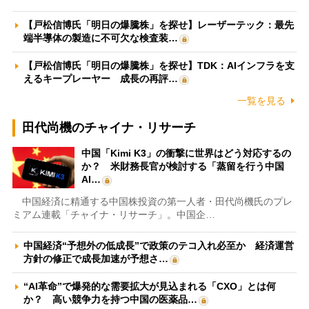
【戸松信博氏「明日の爆騰株」を探せ】レーザーテック：最先
端半導体の製造に不可欠な検査装…
【戸松信博氏「明日の爆騰株」を探せ】TDK：AIインフラを支
えるキープレーヤー 成長の再評…
一覧を見る
田代尚機のチャイナ・リサーチ
中国「Kimi K3」の衝撃に世界はどう対応するの
か？ 米財務長官が検討する「蒸留を行う中国
AI…
中国経済に精通する中国株投資の第一人者・田代尚機氏のプレ
ミアム連載「チャイナ・リサーチ」。中国企…
中国経済“予想外の低成長”で政策のテコ入れ必至か 経済運営
方針の修正で成長加速が予想さ…
“AI革命”で爆発的な需要拡大が見込まれる「CXO」とは何
か？ 高い競争力を持つ中国の医薬品…