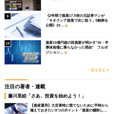
《2年弱で資産17.5倍の元証券マンが
9
「キオクシア急落で次に狙う」5銘柄を
公開》10…
資産10億円超の投資家が明かす“AI・半
10
導体相場に乗らなかった理由” フルポ
ジション…
一覧を見る
注目の著者・連載
藤川里絵「さあ、投資を始めよう！」
【資産運用】大災害時に慌てないために平時から
備えておきたい3つのポイント「資産の棚卸し…