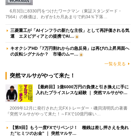
6月3日に8330円をつけたワークマン（東証スタンダード・
7564）の株価は、わずか1カ月あまりで約34％下落…
三菱重工が「AIインフラの新たな主役」として再評価される気
運 エヌビディアとの提携でAI…
キオクシアHD「7万円割れからの急反発」は再びの上昇局面へ
の反転シグナルか？ 市場のムー…
一覧を見る
突然マルサがやって来た！
【最終回】1億6000万円の負債と引き換えに手に
入れたプライスレスな経験 ｜ 突然マルサがや…
2009年12月に発行された元FXトレーダー・磯貝清明氏の著書
『突然マルサがやって来た！～FXで10億円稼い…
【第9回】もう一度FXでリベンジ！ 種銭は差し押さえを免れ
た”ヒミツのお金” ｜ 突然マルサ…