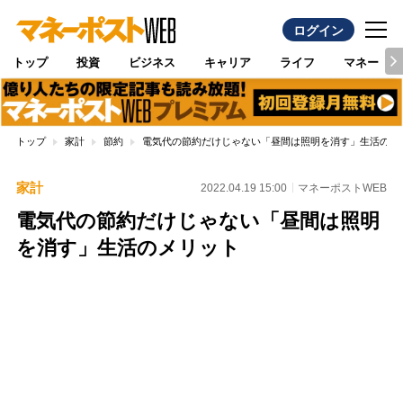
ログイン
トップ
投資
ビジネス
キャリア
ライフ
マネー
トップ
家計
節約
電気代の節約だけじゃない「昼間は照明を消す」生活のメ
家計
2022.04.19 15:00
マネーポストWEB
電気代の節約だけじゃない「昼間は照明
を消す」生活のメリット
Loaded
:
100.00%
/
Unmute