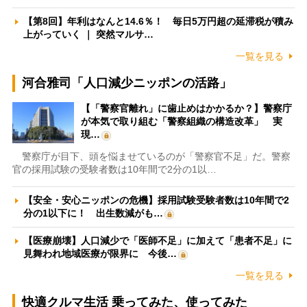
【第8回】年利はなんと14.6％！ 毎日5万円超の延滞税が積み
上がっていく ｜ 突然マルサ…
一覧を見る
河合雅司「人口減少ニッポンの活路」
【「警察官離れ」に歯止めはかかるか？】警察庁
が本気で取り組む「警察組織の構造改革」 実
現…
警察庁が目下、頭を悩ませているのが「警察官不足」だ。警察
官の採用試験の受験者数は10年間で2分の1以…
【安全・安心ニッポンの危機】採用試験受験者数は10年間で2
分の1以下に！ 出生数減がも…
【医療崩壊】人口減少で「医師不足」に加えて「患者不足」に
見舞われ地域医療が限界に 今後…
一覧を見る
快適クルマ生活 乗ってみた、使ってみた