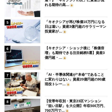
選！】「キオクシアの次」に資金が流
れる期待の高…
「キオクシアが再び株価10万円になる
5
日は遠い」資産3億円超のサラリーマン
投資家が…
【キオクシア・ショック後に「株価倍
6
増」も期待できる注目銘柄5選】資産3
億円超・…
「AI・半導体関連が“本命”であること
7
に変わりはない」資産20億円超の90歳
現役トレー…
【世帯年収別・東京23区マンション
8
「狙い目駅」を大公開】年収500万円、
700万円で…