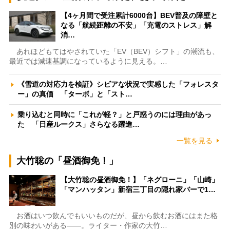
【4ヶ月間で受注累計6000台】BEV普及の障壁と
なる「航続距離の不安」「充電のストレス」解
消…
あれほどもてはやされていた「EV（BEV）シフト」の潮流も、
最近では減速基調になっているように見える。…
《雪道の対応力を検証》シビアな状況で実感した「フォレスタ
ー」の真価 「ターボ」と「スト…
乗り込むと同時に「これが軽？」と戸惑うのには理由があっ
た 「日産ルークス」さらなる躍進…
一覧を見る
大竹聡の「昼酒御免！」
【大竹聡の昼酒御免！】「ネグローニ」「山崎」
「マンハッタン」新宿三丁目の隠れ家バーで1…
お酒はいつ飲んでもいいものだが、昼から飲むお酒にはまた格
別の味わいがある――。ライター・作家の大竹…