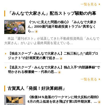
一覧を見る
「みんなで大家さん」配当ストップ騒動の内幕
《ついに見えた問題の核心》「みんなで大家さ
ん」2000億円超不動産投資トラブル“異常なく
ら…
本誌『週刊ポスト』が追及してきた不動産投資商品「みんなで
大家さん」がいよいよ最終局面を迎えている…
【独走スクープ・みんなで大家さん】二転三転した“成田プロ
ジェクト”の計画変更の裏で起き…
【追及スクープ・みんなで大家さん】独占入手“内部議事録”で
明かされる柳瀬健一・代表の思…
一覧を見る
古賀真人「発掘！好決算銘柄」
《株価34％急落のワークマンに特大反転の期待》
6月の売上低迷を吹き飛ばす第1四半期決算、…