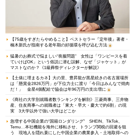
【75歳をすぎたらやめること】ベストセラー『定年後』著者・
楠木新氏が指南する老年期の好循環を呼び込む方法
猛暑のお葬式で悩ましい“喪服問題” 女性は「ワンピースを着
ていけばOK」という俗説に潜む誤解、なぜ「ジャケット」が
マストなのか？《1級葬祭ディレクターが解説》
【土俵に埋まるカネ】大の里、豊昇龍が黒星続きの名古屋場所
は「懸賞金2826万円」が下位力士に渡り「今日はみんなで焼肉
だ！」 金星4個配給で協会は年96万円の支出増に
《商社の大学別就職者数ランキングを解剖》三菱商事、三井物
産、住友商事への就職者は「東大・早大・慶大で約6割」の現
実 3大学以外で強い大学はどこか
急増する中国企業の“国籍ロンダリング” SHEIN、TikTok、
Temu…本社機能を海外に移転させ、トランプ関税の回避を狙
う 現地人を隠れ蓑にした中国企業の農業参入・土地取得への