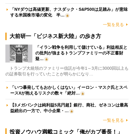
「NYダウは高値更新、ナスダック・S&P500は足踏み」が意味
する米国株市場の変化 半…
一覧を見る
大前研一「ビジネス新大陸」の歩き方
「イラン戦争を利用して儲けている」利益相反と
の批判が強まるトランプファミリーの不正蓄財
疑…
トランプ大統領のファミリー信託が今年1～3月に3000回以上も
の証券取引を行っていたことが明らかになり…
「いつ暴発してもおかしくはない」イーロン・マスク氏とスペ
ースXが抱えるリスクの数々「絶対…
【3メガバンクは純利益5兆円超】銀行、商社、ゼネコンは最高
益続出の一方で、中小企業・…
一覧を見る
投資ノウハウ満載コミック「俺がカブ番長！」