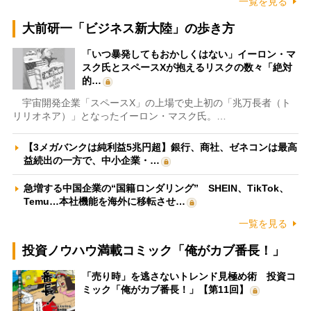
一覧を見る
大前研一「ビジネス新大陸」の歩き方
「いつ暴発してもおかしくはない」イーロン・マ
スク氏とスペースXが抱えるリスクの数々「絶対
的…
宇宙開発企業「スペースX」の上場で史上初の「兆万長者（ト
リリオネア）」となったイーロン・マスク氏。…
【3メガバンクは純利益5兆円超】銀行、商社、ゼネコンは最高
益続出の一方で、中小企業・…
急増する中国企業の“国籍ロンダリング” SHEIN、TikTok、
Temu…本社機能を海外に移転させ…
一覧を見る
投資ノウハウ満載コミック「俺がカブ番長！」
「売り時」を逃さないトレンド見極め術 投資コ
ミック「俺がカブ番長！」【第11回】