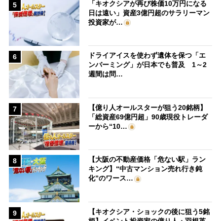
「キオクシアが再び株価10万円になる
5
日は遠い」資産3億円超のサラリーマン
投資家が…
ドライアイスを使わず遺体を保つ「エ
6
ンバーミング」が日本でも普及 1～2
週間は問…
【億り人オールスターが狙う20銘柄】
7
「総資産69億円超」90歳現役トレーダ
ーから“10…
【大阪の不動産価格「危ない駅」ラン
8
キング】“中古マンション売れ行き鈍
化”のワース…
【キオクシア・ショックの後に狙う5銘
9
柄】イベント投資家の億り人・羽根英