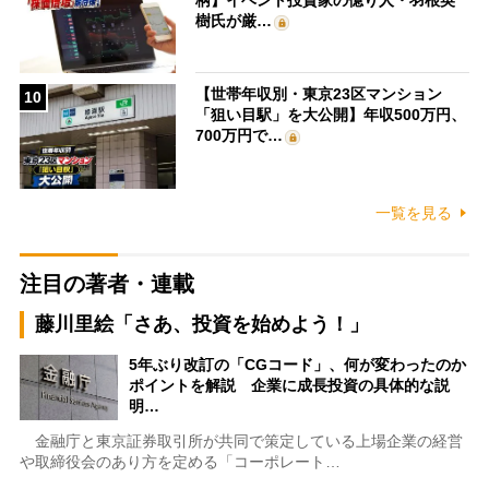
樹氏が厳…
【世帯年収別・東京23区マンション
10
「狙い目駅」を大公開】年収500万円、
700万円で…
一覧を見る
注目の著者・連載
藤川里絵「さあ、投資を始めよう！」
5年ぶり改訂の「CGコード」、何が変わったのか
ポイントを解説 企業に成長投資の具体的な説
明…
金融庁と東京証券取引所が共同で策定している上場企業の経営
や取締役会のあり方を定める「コーポレート…