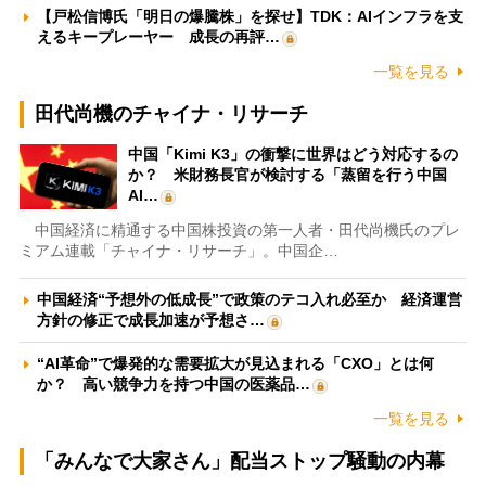
【戸松信博氏「明日の爆騰株」を探せ】TDK：AIインフラを支
えるキープレーヤー 成長の再評…
一覧を見る
田代尚機のチャイナ・リサーチ
中国「Kimi K3」の衝撃に世界はどう対応するの
か？ 米財務長官が検討する「蒸留を行う中国
AI…
中国経済に精通する中国株投資の第一人者・田代尚機氏のプレ
ミアム連載「チャイナ・リサーチ」。中国企…
中国経済“予想外の低成長”で政策のテコ入れ必至か 経済運営
方針の修正で成長加速が予想さ…
“AI革命”で爆発的な需要拡大が見込まれる「CXO」とは何
か？ 高い競争力を持つ中国の医薬品…
一覧を見る
「みんなで大家さん」配当ストップ騒動の内幕