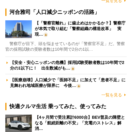
一覧を見る
河合雅司「人口減少ニッポンの活路」
【「警察官離れ」に歯止めはかかるか？】警察庁
が本気で取り組む「警察組織の構造改革」 実
現…
警察庁が目下、頭を悩ませているのが「警察官不足」だ。警察
官の採用試験の受験者数は10年間で2分の1以…
【安全・安心ニッポンの危機】採用試験受験者数は10年間で2
分の1以下に！ 出生数減がも…
【医療崩壊】人口減少で「医師不足」に加えて「患者不足」に
見舞われ地域医療が限界に 今後…
一覧を見る
快適クルマ生活 乗ってみた、使ってみた
【4ヶ月間で受注累計6000台】BEV普及の障壁と
なる「航続距離の不安」「充電のストレス」解
消…