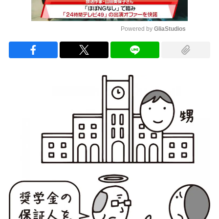
Powered by 
GliaStudios
Mute