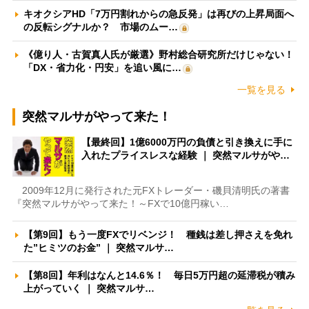
キオクシアHD「7万円割れからの急反発」は再びの上昇局面へ
の反転シグナルか？ 市場のムー…
《億り人・古賀真人氏が厳選》野村総合研究所だけじゃない！
「DX・省力化・円安」を追い風に…
一覧を見る
突然マルサがやって来た！
【最終回】1億6000万円の負債と引き換えに手に
入れたプライスレスな経験 ｜ 突然マルサがや…
2009年12月に発行された元FXトレーダー・磯貝清明氏の著書
『突然マルサがやって来た！～FXで10億円稼い…
【第9回】もう一度FXでリベンジ！ 種銭は差し押さえを免れ
た”ヒミツのお金” ｜ 突然マルサ…
【第8回】年利はなんと14.6％！ 毎日5万円超の延滞税が積み
上がっていく ｜ 突然マルサ…