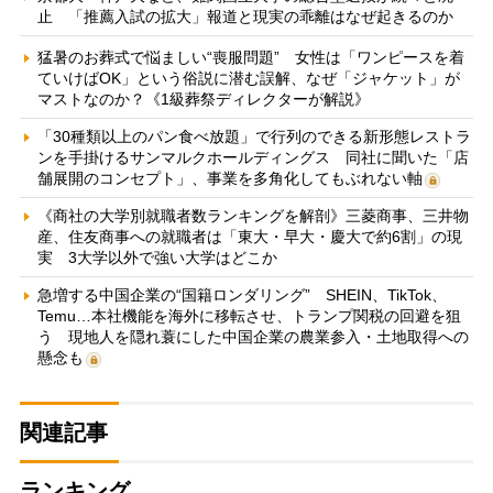
止 「推薦入試の拡大」報道と現実の乖離はなぜ起きるのか
猛暑のお葬式で悩ましい“喪服問題” 女性は「ワンピースを着
ていけばOK」という俗説に潜む誤解、なぜ「ジャケット」が
マストなのか？《1級葬祭ディレクターが解説》
「30種類以上のパン食べ放題」で行列のできる新形態レストラ
ンを手掛けるサンマルクホールディングス 同社に聞いた「店
舗展開のコンセプト」、事業を多角化してもぶれない軸
《商社の大学別就職者数ランキングを解剖》三菱商事、三井物
産、住友商事への就職者は「東大・早大・慶大で約6割」の現
実 3大学以外で強い大学はどこか
急増する中国企業の“国籍ロンダリング” SHEIN、TikTok、
Temu…本社機能を海外に移転させ、トランプ関税の回避を狙
う 現地人を隠れ蓑にした中国企業の農業参入・土地取得への
懸念も
関連記事
ランキング