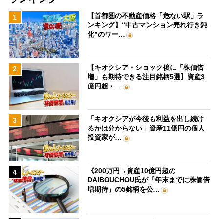
【首都圏の不動産価格「危ない駅」ラ
1
ンキング】“中古マンション売れ行き鈍
化”のワー…
【キオクシア・ショック後に「株価倍
2
増」も期待できる注目銘柄5選】資産3
億円超・…
「キオクシアが今後も利益を出し続け
3
るかは分からない」資産11億円の個人
投資家が…
《200万円→資産10億円超の
4
DAIBOUCHOU氏が「年末までに株価倍
増期待」の5銘柄を公…