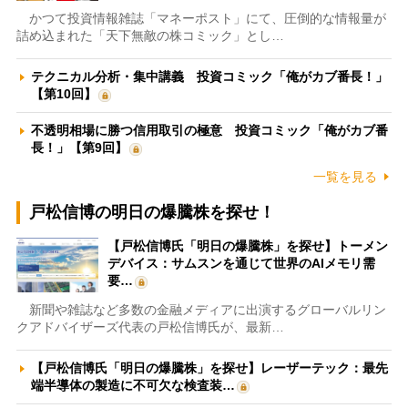
かつて投資情報雑誌「マネーポスト」にて、圧倒的な情報量が
詰め込まれた「天下無敵の株コミック」とし…
テクニカル分析・集中講義 投資コミック「俺がカブ番長！」
【第10回】
不透明相場に勝つ信用取引の極意 投資コミック「俺がカブ番
長！」【第9回】
一覧を見る
戸松信博の明日の爆騰株を探せ！
【戸松信博氏「明日の爆騰株」を探せ】トーメン
デバイス：サムスンを通じて世界のAIメモリ需
要…
新聞や雑誌など多数の金融メディアに出演するグローバルリン
クアドバイザーズ代表の戸松信博氏が、最新…
【戸松信博氏「明日の爆騰株」を探せ】レーザーテック：最先
端半導体の製造に不可欠な検査装…