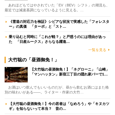
あれほどもてはやされていた「EV（BEV）シフト」の潮流も、
最近では減速基調になっているように見える。…
《雪道の対応力を検証》シビアな状況で実感した「フォレスタ
ー」の真価 「ターボ」と「スト…
乗り込むと同時に「これが軽？」と戸惑うのには理由があっ
た 「日産ルークス」さらなる躍進…
一覧を見る
大竹聡の「昼酒御免！」
【大竹聡の昼酒御免！】「ネグローニ」「山崎」
「マンハッタン」新宿三丁目の隠れ家バーで1…
お酒はいつ飲んでもいいものだが、昼から飲むお酒にはまた格
別の味わいがある――。ライター・作家の大竹…
【大竹聡の昼酒御免！】今の若者は「なめろう」や「キヌカツ
ギ」を知らないって本当？ 昔の…