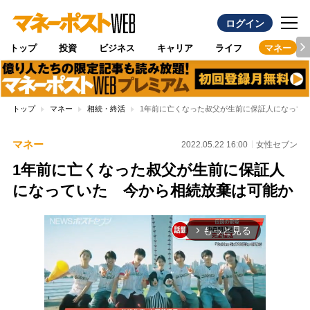
ログイン
トップ
投資
ビジネス
キャリア
ライフ
マネー
トップ
マネー
相続・終活
1年前に亡くなった叔父が生前に保証人になって
マネー
2022.05.22 16:00
女性セブン
1年前に亡くなった叔父が生前に保証人
になっていた 今から相続放棄は可能か
もっと見る
arrow_forward_ios