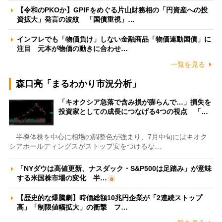
【令和のPKOか】GPIFをめぐる片山財務相の「円資産への投
資拡大」発言の波紋 「国債重視」…
インフレでも「物価負け」しない金融商品「物価連動国債」に
注目 元本が物価の動きに合わせ…
一覧を見る
森口亮「まるわかり市況分析」
「キオクシア急落で含み損が膨らんで…」損失を
投資家としての成長につなげる4つの視点 「…
半導体株を中心に相場の調整色が強まり、7月中旬にはキオク
シアホールディングスがストップ安をつけるな…
「NYダウは高値更新、ナスダック・S&P500は足踏み」が意味
する米国株市場の変化 半…
【歴史的な爆騰劇】時価総額10兆円企業が「2連続ストップ
高」「制限値幅拡大」の衝撃 フ…