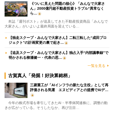
《ついに見えた問題の核心》「みんなで大家さ
ん」2000億円超不動産投資トラブル“異常なく
ら…
本誌『週刊ポスト』が追及してきた不動産投資商品「みんなで
大家さん」がいよいよ最終局面を迎えている…
【独走スクープ・みんなで大家さん】二転三転した“成田プロ
ジェクト”の計画変更の裏で起き…
【追及スクープ・みんなで大家さん】独占入手“内部議事録”で
明かされる柳瀬健一・代表の思…
一覧を見る
古賀真人「発掘！好決算銘柄」
三菱重工が「AIインフラの新たな主役」として再
評価される気運 エヌビディアとの提携でAIデ…
今年の株式市場を牽引してきたAI・半導体関連株に、調整の動
きが広がっている。そうしたなか、再び注目…