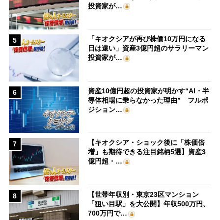
投資家が…
「キオクシアが再び株価10万円になる
5
日は遠い」資産3億円超のサラリーマン
投資家が…
資産10億円超の投資家が明かす“AI・半
6
導体相場に乗らなかった理由” フルポ
ジション…
【キオクシア・ショック後に「株価倍
7
増」も期待できる注目銘柄5選】資産3
億円超・…
【世帯年収別・東京23区マンション
8
「狙い目駅」を大公開】年収500万円、
700万円で…