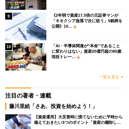
《2年弱で資産17.5倍の元証券マンが
9
「キオクシア急落で次に狙う」5銘柄を
公開》10…
「AI・半導体関連が“本命”であること
10
に変わりはない」資産20億円超の90歳
現役トレー…
一覧を見る
注目の著者・連載
藤川里絵「さあ、投資を始めよう！」
【資産運用】大災害時に慌てないために平時から
備えておきたい3つのポイント「資産の棚卸し…