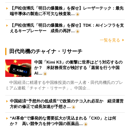
【戸松信博氏「明日の爆騰株」を探せ】レーザーテック：最先
端半導体の製造に不可欠な検査装…
【戸松信博氏「明日の爆騰株」を探せ】TDK：AIインフラを支
えるキープレーヤー 成長の再評…
一覧を見る
田代尚機のチャイナ・リサーチ
中国「Kimi K3」の衝撃に世界はどう対応するの
か？ 米財務長官が検討する「蒸留を行う中国
AI…
中国経済に精通する中国株投資の第一人者・田代尚機氏のプレ
ミアム連載「チャイナ・リサーチ」。中国企…
中国経済“予想外の低成長”で政策のテコ入れ必至か 経済運営
方針の修正で成長加速が予想さ…
“AI革命”で爆発的な需要拡大が見込まれる「CXO」とは何
か？ 高い競争力を持つ中国の医薬品…