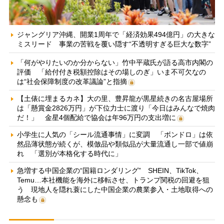
ジャングリア沖縄、開業1周年で「経済効果494億円」の大きな
ミスリード 事業の苦戦を覆い隠す“不透明すぎる巨大な数字”
「何がやりたいのか分からない」竹中平蔵氏が語る高市内閣の
評価 「給付付き税額控除はその場しのぎ」いま不可欠なの
は“社会保障制度の改革議論”と指摘
【土俵に埋まるカネ】大の里、豊昇龍が黒星続きの名古屋場所
は「懸賞金2826万円」が下位力士に渡り「今日はみんなで焼肉
だ！」 金星4個配給で協会は年96万円の支出増に
小学生に人気の「シール流通事情」に変調 「ボンドロ」は依
然品薄状態が続くが、模倣品や類似品が大量流通し一部で値崩
れ 「選別が本格化する時代に」
急増する中国企業の“国籍ロンダリング” SHEIN、TikTok、
Temu…本社機能を海外に移転させ、トランプ関税の回避を狙
う 現地人を隠れ蓑にした中国企業の農業参入・土地取得への
懸念も