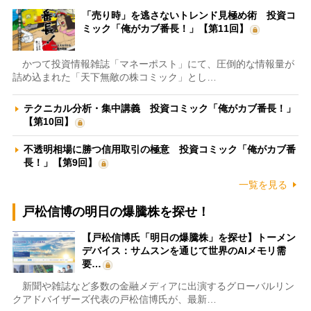
「売り時」を逃さないトレンド見極め術 投資コ
ミック「俺がカブ番長！」【第11回】
かつて投資情報雑誌「マネーポスト」にて、圧倒的な情報量が
詰め込まれた「天下無敵の株コミック」とし…
テクニカル分析・集中講義 投資コミック「俺がカブ番長！」
【第10回】
不透明相場に勝つ信用取引の極意 投資コミック「俺がカブ番
長！」【第9回】
一覧を見る
戸松信博の明日の爆騰株を探せ！
【戸松信博氏「明日の爆騰株」を探せ】トーメン
デバイス：サムスンを通じて世界のAIメモリ需
要…
新聞や雑誌など多数の金融メディアに出演するグローバルリン
クアドバイザーズ代表の戸松信博氏が、最新…