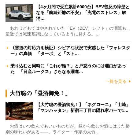
【4ヶ月間で受注累計6000台】BEV普及の障壁と
なる「航続距離の不安」「充電のストレス」解
消…
あれほどもてはやされていた「EV（BEV）シフト」の潮流も、
最近では減速基調になっているように見える。…
《雪道の対応力を検証》シビアな状況で実感した「フォレスタ
ー」の真価 「ターボ」と「スト…
乗り込むと同時に「これが軽？」と戸惑うのには理由があっ
た 「日産ルークス」さらなる躍進…
一覧を見る
大竹聡の「昼酒御免！」
【大竹聡の昼酒御免！】「ネグローニ」「山崎」
「マンハッタン」新宿三丁目の隠れ家バーで1…
お酒はいつ飲んでもいいものだが、昼から飲むお酒にはまた格
別の味わいがある――。ライター・作家の大竹…