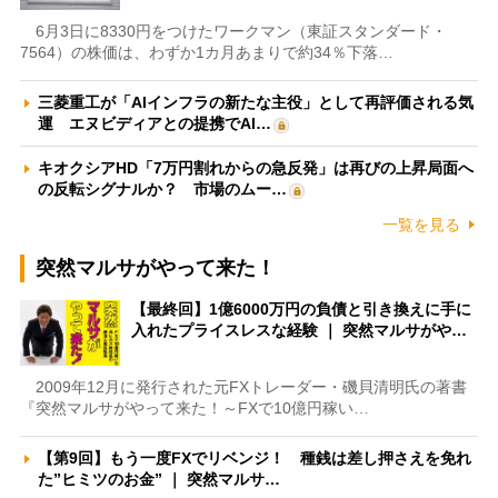
6月3日に8330円をつけたワークマン（東証スタンダード・
7564）の株価は、わずか1カ月あまりで約34％下落…
三菱重工が「AIインフラの新たな主役」として再評価される気
運 エヌビディアとの提携でAI…
キオクシアHD「7万円割れからの急反発」は再びの上昇局面へ
の反転シグナルか？ 市場のムー…
一覧を見る
突然マルサがやって来た！
【最終回】1億6000万円の負債と引き換えに手に
入れたプライスレスな経験 ｜ 突然マルサがや…
2009年12月に発行された元FXトレーダー・磯貝清明氏の著書
『突然マルサがやって来た！～FXで10億円稼い…
【第9回】もう一度FXでリベンジ！ 種銭は差し押さえを免れ
た”ヒミツのお金” ｜ 突然マルサ…