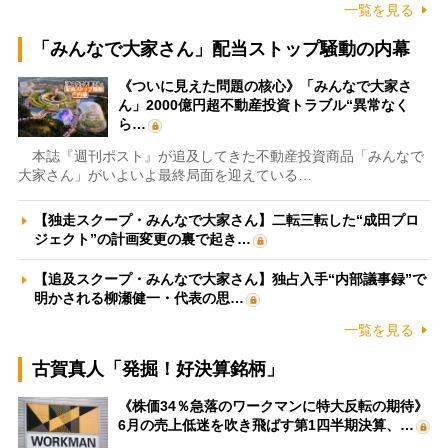
一覧を見る
「みんなで大家さん」配当ストップ騒動の内幕
《ついに見えた問題の核心》「みんなで大家さ
ん」2000億円超不動産投資トラブル“異常なく
ら…
本誌『週刊ポスト』が追及してきた不動産投資商品「みんなで
大家さん」がいよいよ最終局面を迎えている…
【独走スクープ・みんなで大家さん】二転三転した“成田プロ
ジェクト”の計画変更の裏で起き…
【追及スクープ・みんなで大家さん】独占入手“内部議事録”で
明かされる柳瀬健一・代表の思…
一覧を見る
古賀真人「発掘！好決算銘柄」
《株価34％急落のワークマンに特大反転の期待》
6月の売上低迷を吹き飛ばす第1四半期決算、…