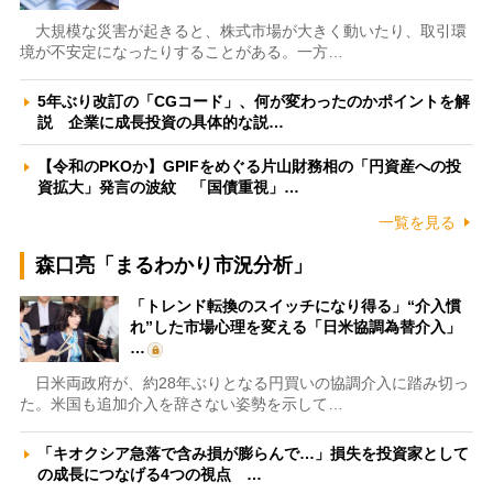
大規模な災害が起きると、株式市場が大きく動いたり、取引環
境が不安定になったりすることがある。一方…
5年ぶり改訂の「CGコード」、何が変わったのかポイントを解
説 企業に成長投資の具体的な説…
【令和のPKOか】GPIFをめぐる片山財務相の「円資産への投
資拡大」発言の波紋 「国債重視」…
一覧を見る
森口亮「まるわかり市況分析」
「トレンド転換のスイッチになり得る」“介入慣
れ”した市場心理を変える「日米協調為替介入」
…
日米両政府が、約28年ぶりとなる円買いの協調介入に踏み切っ
た。米国も追加介入を辞さない姿勢を示して…
「キオクシア急落で含み損が膨らんで…」損失を投資家として
の成長につなげる4つの視点 …