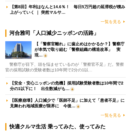
【第8回】年利はなんと14.6％！ 毎日5万円超の延滞税が積み
上がっていく ｜ 突然マルサ…
一覧を見る
河合雅司「人口減少ニッポンの活路」
【「警察官離れ」に歯止めはかかるか？】警察庁
が本気で取り組む「警察組織の構造改革」 実
現…
警察庁が目下、頭を悩ませているのが「警察官不足」だ。警察
官の採用試験の受験者数は10年間で2分の1以…
【安全・安心ニッポンの危機】採用試験受験者数は10年間で2
分の1以下に！ 出生数減がも…
【医療崩壊】人口減少で「医師不足」に加えて「患者不足」に
見舞われ地域医療が限界に 今後…
一覧を見る
快適クルマ生活 乗ってみた、使ってみた