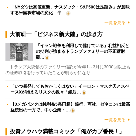
「NYダウは高値更新、ナスダック・S&P500は足踏み」が意味
する米国株市場の変化 半…
一覧を見る
大前研一「ビジネス新大陸」の歩き方
「イラン戦争を利用して儲けている」利益相反と
の批判が強まるトランプファミリーの不正蓄財
疑…
トランプ大統領のファミリー信託が今年1～3月に3000回以上も
の証券取引を行っていたことが明らかになり…
「いつ暴発してもおかしくはない」イーロン・マスク氏とスペ
ースXが抱えるリスクの数々「絶対…
【3メガバンクは純利益5兆円超】銀行、商社、ゼネコンは最高
益続出の一方で、中小企業・…
一覧を見る
投資ノウハウ満載コミック「俺がカブ番長！」