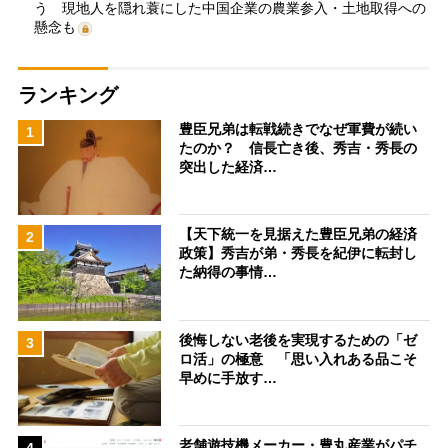
う 現地人を隠れ蓑にした中国企業の農業参入・土地取得への
懸念も
ランキング
豊臣兄弟は転戦続きでなぜ軍費が続い
1
たのか？ 信長亡き後、秀吉・秀長の
突出した経済…
【天下統一を見据えた豊臣兄弟の経済
2
政策】秀吉が弟・秀長を紀伊に転封し
た納得の事情…
後悔しない老後を実現するための「ゼ
3
ロ活」の極意 「思い入れある品こそ
早めに手放す…
老舗遊技機メーカー・豊丸産業がパチ