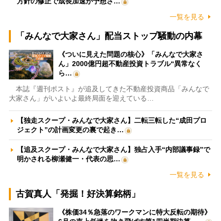
方針の修正で成長加速が予想さ…
一覧を見る
「みんなで大家さん」配当ストップ騒動の内幕
《ついに見えた問題の核心》「みんなで大家さ
ん」2000億円超不動産投資トラブル“異常なく
ら…
本誌『週刊ポスト』が追及してきた不動産投資商品「みんなで
大家さん」がいよいよ最終局面を迎えている…
【独走スクープ・みんなで大家さん】二転三転した“成田プロ
ジェクト”の計画変更の裏で起き…
【追及スクープ・みんなで大家さん】独占入手“内部議事録”で
明かされる柳瀬健一・代表の思…
一覧を見る
古賀真人「発掘！好決算銘柄」
《株価34％急落のワークマンに特大反転の期待》