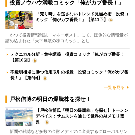
投資ノウハウ満載コミック「俺がカブ番長！」
「売り時」を逃さないトレンド見極め術 投資コ
ミック「俺がカブ番長！」【第11回】
かつて投資情報雑誌「マネーポスト」にて、圧倒的な情報量が
詰め込まれた「天下無敵の株コミック」とし…
テクニカル分析・集中講義 投資コミック「俺がカブ番長！」
【第10回】
不透明相場に勝つ信用取引の極意 投資コミック「俺がカブ番
長！」【第9回】
一覧を見る
戸松信博の明日の爆騰株を探せ！
【戸松信博氏「明日の爆騰株」を探せ】トーメン
デバイス：サムスンを通じて世界のAIメモリ需
要…
新聞や雑誌など多数の金融メディアに出演するグローバルリン