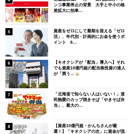
4
ンコ事業停止の背景 大手と中小の格
差拡大に拍車…
資産をゼロにして最期を迎える「ゼロ
5
活」、年代別・計画的にお金を使うポ
イント 6…
【キオクシアが「配当」導入へ】それ
6
でも資産10億円超の配当株投資の達人
が「買う…
「北海道で知らない人はいない！」道
7
民熱愛のカップ焼きそば「やきそば弁
当」、最大の…
【資産10億円超・かんちさんが厳
8
選！】「キオクシアの次」に資金が流