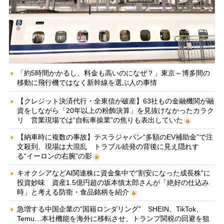
「約5時間かかるし、料金も高いのになぜ？」東京～博多間の
移動に飛行機ではなく新幹線を選ぶ人の事情
【クレジット決済代行・全東信が破産】63社もの金融機関が融
資をしながら「20年以上の粉飾決算」を見抜けなかったカラク
リ 営業現場では“自転車操業”の焦りも表出していた
【納車時に複数の事故】テスラジャパン“多額のEV補助金”で注
文殺到、現場は大混乱 トラブル続発の背後に見え隠れす
る“イーロンの右腕”の影
キオクシアなどAI関連株に資金集中で“割安になった成長株”に
投資妙味 資産1.5億円超の坂本慎太郎さんが「絶好の仕込み
時」と考える防衛・食品銘柄を紹介
急増する中国企業の“国籍ロンダリング” SHEIN、TikTok、
Temu…本社機能を海外に移転させ、トランプ関税の回避を狙