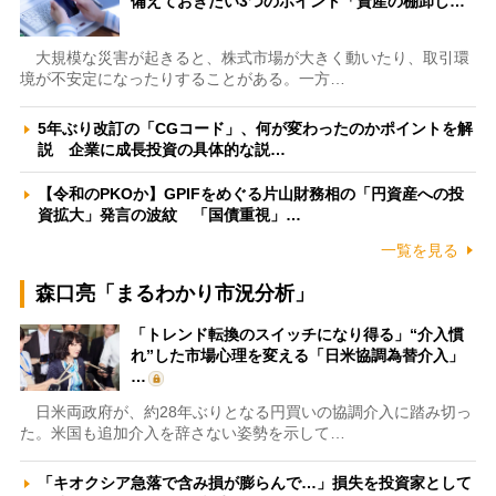
備えておきたい3つのポイント「資産の棚卸し…
大規模な災害が起きると、株式市場が大きく動いたり、取引環
境が不安定になったりすることがある。一方…
5年ぶり改訂の「CGコード」、何が変わったのかポイントを解
説 企業に成長投資の具体的な説…
【令和のPKOか】GPIFをめぐる片山財務相の「円資産への投
資拡大」発言の波紋 「国債重視」…
一覧を見る
森口亮「まるわかり市況分析」
「トレンド転換のスイッチになり得る」“介入慣
れ”した市場心理を変える「日米協調為替介入」
…
日米両政府が、約28年ぶりとなる円買いの協調介入に踏み切っ
た。米国も追加介入を辞さない姿勢を示して…
「キオクシア急落で含み損が膨らんで…」損失を投資家として