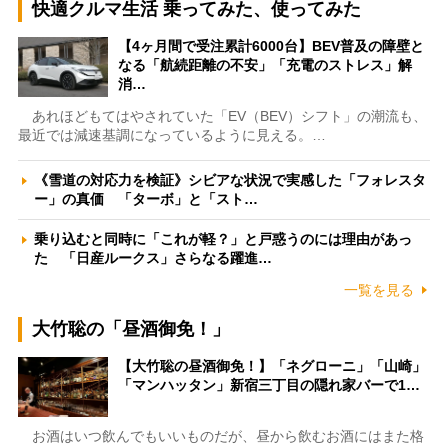
快適クルマ生活 乗ってみた、使ってみた
【4ヶ月間で受注累計6000台】BEV普及の障壁と
なる「航続距離の不安」「充電のストレス」解
消…
あれほどもてはやされていた「EV（BEV）シフト」の潮流も、
最近では減速基調になっているように見える。…
《雪道の対応力を検証》シビアな状況で実感した「フォレスタ
ー」の真価 「ターボ」と「スト…
乗り込むと同時に「これが軽？」と戸惑うのには理由があっ
た 「日産ルークス」さらなる躍進…
一覧を見る
大竹聡の「昼酒御免！」
【大竹聡の昼酒御免！】「ネグローニ」「山崎」
「マンハッタン」新宿三丁目の隠れ家バーで1…
お酒はいつ飲んでもいいものだが、昼から飲むお酒にはまた格