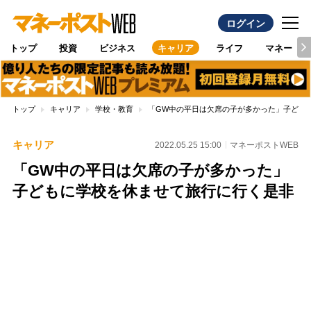
ログイン
トップ
投資
ビジネス
キャリア
ライフ
マネー
トップ
キャリア
学校・教育
「GW中の平日は欠席の子が多かった」子ども
キャリア
2022.05.25 15:00
マネーポストWEB
「GW中の平日は欠席の子が多かった」
子どもに学校を休ませて旅行に行く是非
Loaded
:
79.55%
/
Unmute