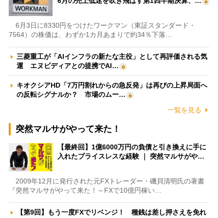
6月の売上低迷を吹き飛ばす第1四半期決算、…
6月3日に8330円をつけたワークマン（東証スタンダード・
7564）の株価は、わずか1カ月あまりで約34％下落…
三菱重工が「AIインフラの新たな主役」として再評価される気
運 エヌビディアとの提携でAI…
キオクシアHD「7万円割れからの急反発」は再びの上昇局面へ
の反転シグナルか？ 市場のムー…
一覧を見る
突然マルサがやって来た！
【最終回】1億6000万円の負債と引き換えに手に
入れたプライスレスな経験 ｜ 突然マルサがや…
2009年12月に発行された元FXトレーダー・磯貝清明氏の著書
『突然マルサがやって来た！～FXで10億円稼い…
【第9回】もう一度FXでリベンジ！ 種銭は差し押さえを免れ