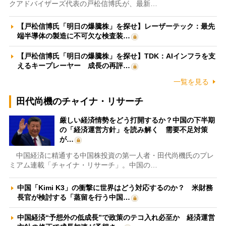
クアドバイザーズ代表の戸松信博氏が、最新…
【戸松信博氏「明日の爆騰株」を探せ】レーザーテック：最先
端半導体の製造に不可欠な検査装…
【戸松信博氏「明日の爆騰株」を探せ】TDK：AIインフラを支
えるキープレーヤー 成長の再評…
一覧を見る
田代尚機のチャイナ・リサーチ
厳しい経済情勢をどう打開するか？中国の下半期
の「経済運営方針」を読み解く 需要不足対策
が…
中国経済に精通する中国株投資の第一人者・田代尚機氏のプレ
ミアム連載「チャイナ・リサーチ」。中国の…
中国「Kimi K3」の衝撃に世界はどう対応するのか？ 米財務
長官が検討する「蒸留を行う中国…
中国経済“予想外の低成長”で政策のテコ入れ必至か 経済運営