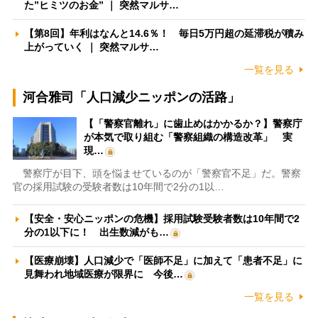
た”ヒミツのお金” ｜ 突然マルサ…
【第8回】年利はなんと14.6％！ 毎日5万円超の延滞税が積み
上がっていく ｜ 突然マルサ…
一覧を見る
河合雅司「人口減少ニッポンの活路」
【「警察官離れ」に歯止めはかかるか？】警察庁
が本気で取り組む「警察組織の構造改革」 実
現…
警察庁が目下、頭を悩ませているのが「警察官不足」だ。警察
官の採用試験の受験者数は10年間で2分の1以…
【安全・安心ニッポンの危機】採用試験受験者数は10年間で2
分の1以下に！ 出生数減がも…
【医療崩壊】人口減少で「医師不足」に加えて「患者不足」に
見舞われ地域医療が限界に 今後…
一覧を見る