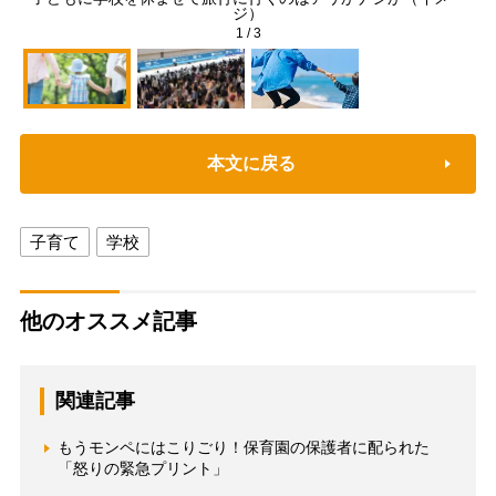
ジ）
1
/
3
本文に戻る
子育て
学校
他のオススメ記事
関連記事
もうモンペにはこりごり！保育園の保護者に配られた
「怒りの緊急プリント」