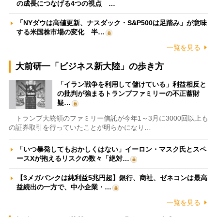
の成長につなげる4つの視点 …
「NYダウは高値更新、ナスダック・S&P500は足踏み」が意味
する米国株市場の変化 半…
一覧を見る
大前研一「ビジネス新大陸」の歩き方
「イラン戦争を利用して儲けている」利益相反と
の批判が強まるトランプファミリーの不正蓄財
疑…
トランプ大統領のファミリー信託が今年1～3月に3000回以上も
の証券取引を行っていたことが明らかになり…
「いつ暴発してもおかしくはない」イーロン・マスク氏とスペ
ースXが抱えるリスクの数々「絶対…
【3メガバンクは純利益5兆円超】銀行、商社、ゼネコンは最高
益続出の一方で、中小企業・…
一覧を見る