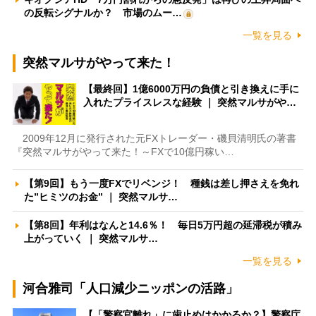
の反転シグナルか？ 市場のムー…
一覧を見る
突然マルサがやって来た！
【最終回】1億6000万円の負債と引き換えに手に
入れたプライスレスな経験 ｜ 突然マルサがや…
2009年12月に発行された元FXトレーダー・磯貝清明氏の著書
『突然マルサがやって来た！～FXで10億円稼い…
【第9回】もう一度FXでリベンジ！ 種銭は差し押さえを免れ
た”ヒミツのお金” ｜ 突然マルサ…
【第8回】年利はなんと14.6％！ 毎日5万円超の延滞税が積み
上がっていく ｜ 突然マルサ…
一覧を見る
河合雅司「人口減少ニッポンの活路」
【「警察官離れ」に歯止めはかかるか？】警察庁