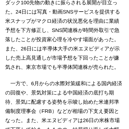
ダック100先物の動きに振らされる展開が目立っ
た。24日には写真・動画SNSサービスを提供する
米スナップがマクロ経済の状況悪化を理由に業績
予想を下方修正し、SNS関連株が時間外取引で急
落したことが投資家心理を冷やす場面があった。
また、26日には半導体大手の米エヌビディアが示
した売上高見通しが市場予想を下回ったことが嫌
気され、東京市場でも半導体関連株が売られた。
一方で、6月からの水際対策緩和による国内経済
の回復や、景気対策による中国経済の底打ち期
待、景気に配慮する姿勢を示唆し始めた米連邦準
備制度理事会（FRB）などが相場の下支え要因と
なった。また、米エヌビディアは26日の米株市場