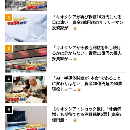
「キオクシアが再び株価10万円になる
2
日は遠い」資産3億円超のサラリーマン
投資家が…
「キオクシアが今後も利益を出し続け
3
るかは分からない」資産11億円の個人
投資家が…
「AI・半導体関連が“本命”であること
4
に変わりはない」資産20億円超の90歳
現役トレー…
【キオクシア・ショック後に「株価倍
5
増」も期待できる注目銘柄5選】資産3
億円超・…