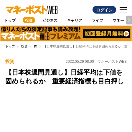
ログイン
トップ
投資
ビジネス
キャリア
ライフ
マネー
トップ
投資
株
【日本株週間見通し】日経平均は下値を固められるか 重要
投資
2022.05.29 08:00
マネーポストWEB
【日本株週間見通し】日経平均は下値を
固められるか 重要経済指標も目白押し
Loaded
:
97.10%
/
Unmute