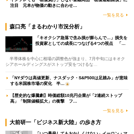
注目 元本が物価の動きに合わせ…
一覧を見る
森口亮「まるわかり市況分析」
「キオクシア急落で含み損が膨らんで…」損失を
投資家としての成長につなげる4つの視点 「…
半導体株を中心に相場の調整色が強まり、7月中旬にはキオク
シアホールディングスがストップ安をつけるな…
「NYダウは高値更新、ナスダック・S&P500は足踏み」が意味
する米国株市場の変化 半…
【歴史的な爆騰劇】時価総額10兆円企業が「2連続ストップ
高」「制限値幅拡大」の衝撃 フ…
一覧を見る
大前研一「ビジネス新大陸」の歩き方
「いつ暴発してもおかしくはない」イーロン・マ