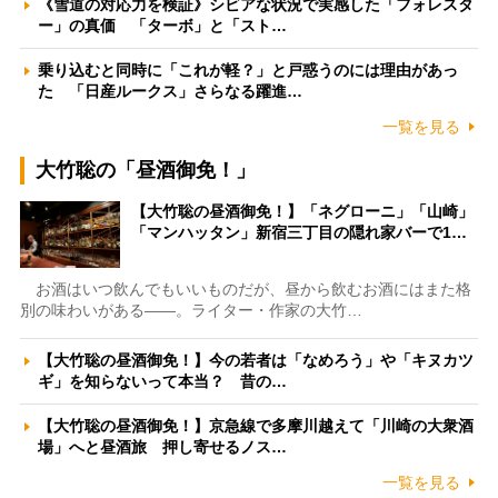
《雪道の対応力を検証》シビアな状況で実感した「フォレスタ
ー」の真価 「ターボ」と「スト…
乗り込むと同時に「これが軽？」と戸惑うのには理由があっ
た 「日産ルークス」さらなる躍進…
一覧を見る
大竹聡の「昼酒御免！」
【大竹聡の昼酒御免！】「ネグローニ」「山崎」
「マンハッタン」新宿三丁目の隠れ家バーで1…
お酒はいつ飲んでもいいものだが、昼から飲むお酒にはまた格
別の味わいがある――。ライター・作家の大竹…
【大竹聡の昼酒御免！】今の若者は「なめろう」や「キヌカツ
ギ」を知らないって本当？ 昔の…
【大竹聡の昼酒御免！】京急線で多摩川越えて「川崎の大衆酒
場」へと昼酒旅 押し寄せるノス…
一覧を見る