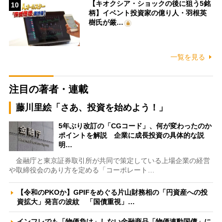
【キオクシア・ショックの後に狙う5銘
10
柄】イベント投資家の億り人・羽根英
樹氏が厳…
一覧を見る
注目の著者・連載
藤川里絵「さあ、投資を始めよう！」
5年ぶり改訂の「CGコード」、何が変わったのか
ポイントを解説 企業に成長投資の具体的な説
明…
金融庁と東京証券取引所が共同で策定している上場企業の経営
や取締役会のあり方を定める「コーポレート…
【令和のPKOか】GPIFをめぐる片山財務相の「円資産への投
資拡大」発言の波紋 「国債重視」…
インフレでも「物価負け」しない金融商品「物価連動国債」に