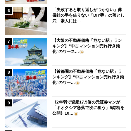
「失敗すると取り返しがつかない」葬
6
儀社の手を借りない「DIY葬」の落とし
穴 素人には…
【大阪の不動産価格「危ない駅」ラン
7
キング】“中古マンション売れ行き鈍
化”のワース…
【首都圏の不動産価格「危ない駅」ラ
8
ンキング】“中古マンション売れ行き鈍
化”のワー…
《2年弱で資産17.5倍の元証券マンが
9
「キオクシア急落で次に狙う」5銘柄を
公開》10…