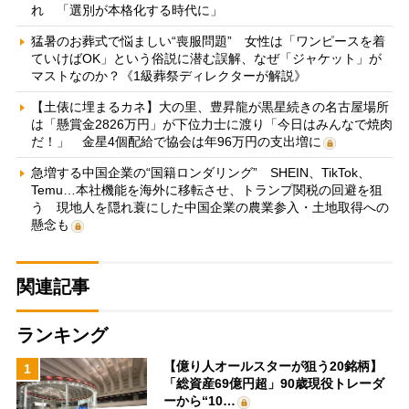
れ 「選別が本格化する時代に」
猛暑のお葬式で悩ましい“喪服問題” 女性は「ワンピースを着
ていけばOK」という俗説に潜む誤解、なぜ「ジャケット」が
マストなのか？《1級葬祭ディレクターが解説》
【土俵に埋まるカネ】大の里、豊昇龍が黒星続きの名古屋場所
は「懸賞金2826万円」が下位力士に渡り「今日はみんなで焼肉
だ！」 金星4個配給で協会は年96万円の支出増に
急増する中国企業の“国籍ロンダリング” SHEIN、TikTok、
Temu…本社機能を海外に移転させ、トランプ関税の回避を狙
う 現地人を隠れ蓑にした中国企業の農業参入・土地取得への
懸念も
関連記事
ランキング
【億り人オールスターが狙う20銘柄】
1
「総資産69億円超」90歳現役トレーダ
ーから“10…