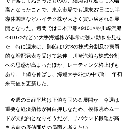
で下落して始まったものの、結局切り返して大幅
高となったことで、東京市場でも週末27日には半
導体関連などハイテク株が大きく買い戻される展
開となった。週間では日本郵船<9101>や川崎汽船
<9107>などの大手海運株が非常に強い動きを見せ
た。特に週末は、郵船は1対3の株式分割及び実質
的な増配発表を受けて急伸。川崎汽船も株式分割
への思惑が高まったほか、レーティング格上げも
あり、上値を伸ばし、海運大手3社の中で唯一年初
来高値を更新した。
今週の日経平均は下値を固める展開か。今週は
重要な経済指標が目白押しなため、模様眺めムー
ドが支配的となりそうだが、リバウンド機運が高
まる前の底値固めの局面と考えたい。