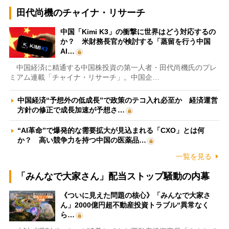
田代尚機のチャイナ・リサーチ
中国「Kimi K3」の衝撃に世界はどう対応するの
か？ 米財務長官が検討する「蒸留を行う中国
AI…
中国経済に精通する中国株投資の第一人者・田代尚機氏のプレ
ミアム連載「チャイナ・リサーチ」。中国企…
中国経済“予想外の低成長”で政策のテコ入れ必至か 経済運営
方針の修正で成長加速が予想さ…
“AI革命”で爆発的な需要拡大が見込まれる「CXO」とは何
か？ 高い競争力を持つ中国の医薬品…
一覧を見る
「みんなで大家さん」配当ストップ騒動の内幕
《ついに見えた問題の核心》「みんなで大家さ
ん」2000億円超不動産投資トラブル“異常なく
ら…