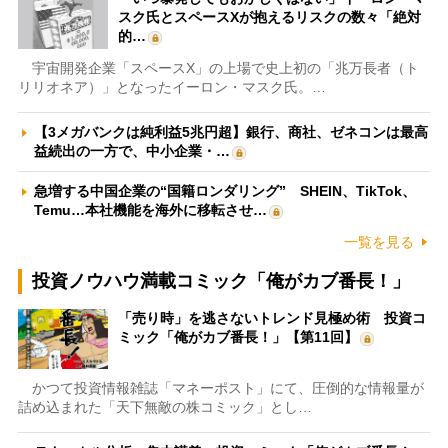
スク氏とスペースXが抱えるリスクの数々「絶対
的…
宇宙開発企業「スペースX」の上場で史上初の「兆万長者（ト
リリオネア）」となったイーロン・マスク氏。…
【3メガバンクは純利益5兆円超】銀行、商社、ゼネコンは最高
益続出の一方で、中小企業・…
急増する中国企業の“国籍ロンダリング” SHEIN、TikTok、
Temu…本社機能を海外に移転させ…
一覧を見る
投資ノウハウ満載コミック「俺がカブ番長！」
「売り時」を逃さないトレンド見極め術 投資コ
ミック「俺がカブ番長！」【第11回】
かつて投資情報雑誌「マネーポスト」にて、圧倒的な情報量が
詰め込まれた「天下無敵の株コミック」とし…