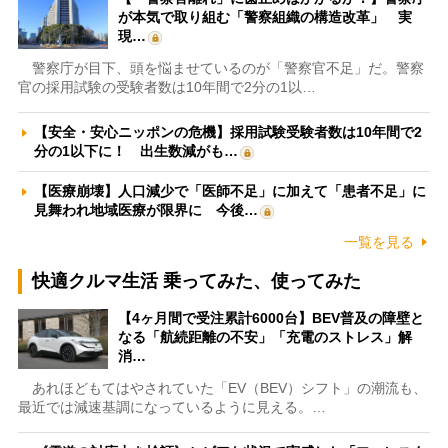
が本気で取り組む「警察組織の構造改革」 実
現…
警察庁が目下、頭を悩ませているのが「警察官不足」だ。警察
官の採用試験の受験者数は10年間で2分の1以…
【安全・安心ニッポンの危機】採用試験受験者数は10年間で2
分の1以下に！ 出生数減がも…
【医療崩壊】人口減少で「医師不足」に加えて「患者不足」に
見舞われ地域医療が限界に 今後…
一覧を見る
快適クルマ生活 乗ってみた、使ってみた
【4ヶ月間で受注累計6000台】BEV普及の障壁と
なる「航続距離の不安」「充電のストレス」解
消…
あれほどもてはやされていた「EV（BEV）シフト」の潮流も、
最近では減速基調になっているように見える。…