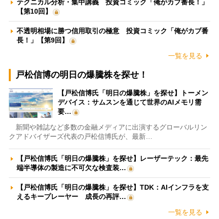
テクニカル分析・集中講義 投資コミック「俺がカブ番長！」
【第10回】
不透明相場に勝つ信用取引の極意 投資コミック「俺がカブ番
長！」【第9回】
一覧を見る
戸松信博の明日の爆騰株を探せ！
【戸松信博氏「明日の爆騰株」を探せ】トーメン
デバイス：サムスンを通じて世界のAIメモリ需
要…
新聞や雑誌など多数の金融メディアに出演するグローバルリン
クアドバイザーズ代表の戸松信博氏が、最新…
【戸松信博氏「明日の爆騰株」を探せ】レーザーテック：最先
端半導体の製造に不可欠な検査装…
【戸松信博氏「明日の爆騰株」を探せ】TDK：AIインフラを支
えるキープレーヤー 成長の再評…
一覧を見る