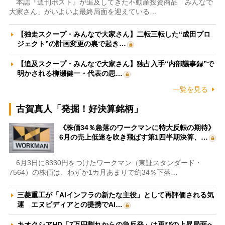
本誌『週刊ポスト』が追及してきた不動産投資商品「みんなで
大家さん」がいよいよ最終局面を迎えている…
【独走スクープ・みんなで大家さん】二転三転した“成田プロ
ジェクト”の計画変更の裏で起き…
【追及スクープ・みんなで大家さん】独占入手“内部議事録”で
明かされる柳瀬健一・代表の思…
一覧を見る
古賀真人「発掘！好決算銘柄」
《株価34％急落のワークマンに特大反転の期待》
6月の売上低迷を吹き飛ばす第1四半期決算、…
6月3日に8330円をつけたワークマン（東証スタンダード・
7564）の株価は、わずか1カ月あまりで約34％下落…
三菱重工が「AIインフラの新たな主役」として再評価される気
運 エヌビディアとの提携でAI…
キオクシアHD「7万円割れからの急反発」は再びの上昇局面へ