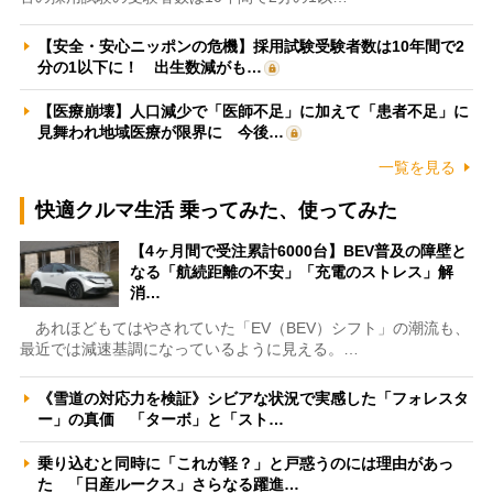
【安全・安心ニッポンの危機】採用試験受験者数は10年間で2
分の1以下に！ 出生数減がも…
【医療崩壊】人口減少で「医師不足」に加えて「患者不足」に
見舞われ地域医療が限界に 今後…
一覧を見る
快適クルマ生活 乗ってみた、使ってみた
【4ヶ月間で受注累計6000台】BEV普及の障壁と
なる「航続距離の不安」「充電のストレス」解
消…
あれほどもてはやされていた「EV（BEV）シフト」の潮流も、
最近では減速基調になっているように見える。…
《雪道の対応力を検証》シビアな状況で実感した「フォレスタ
ー」の真価 「ターボ」と「スト…
乗り込むと同時に「これが軽？」と戸惑うのには理由があっ
た 「日産ルークス」さらなる躍進…