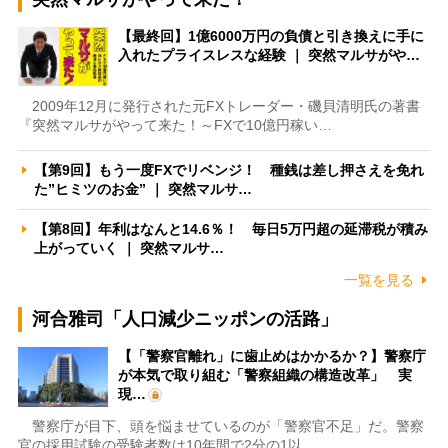
【最終回】1億6000万円の負債と引き換えに手に
入れたプライスレスな経験 ｜ 突然マルサがや…
2009年12月に発行された元FXトレーダー・磯貝清明氏の著書
『突然マルサがやって来た！～FXで10億円稼い…
【第9回】もう一度FXでリベンジ！ 種銭は差し押さえを免れ
た”ヒミツのお金” ｜ 突然マルサ…
【第8回】年利はなんと14.6％！ 毎日5万円超の延滞税が積み
上がっていく ｜ 突然マルサ…
一覧を見る
河合雅司「人口減少ニッポンの活路」
【「警察官離れ」に歯止めはかかるか？】警察庁
が本気で取り組む「警察組織の構造改革」 実
現…
警察庁が目下、頭を悩ませているのが「警察官不足」だ。警察
官の採用試験の受験者数は10年間で2分の1以…