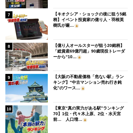
【キオクシア・ショックの後に狙う5銘
7
柄】イベント投資家の億り人・羽根英
樹氏が厳…
【億り人オールスターが狙う20銘柄】
8
「総資産69億円超」90歳現役トレーダ
ーから“10…
【大阪の不動産価格「危ない駅」ラン
9
キング】“中古マンション売れ行き鈍
化”のワース…
【東京“真の実力がある駅”ランキング
10
70】1位・代々木上原、2位・水天宮
前… 人口増…