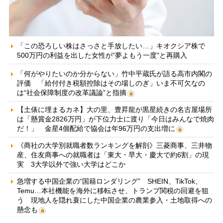
「この恐ろしい株はさっさと手放したい…」キオクシア株で
500万円の利益を出した女性が“夢よもう一度”と再購入
「何がやりたいのか分からない」竹中平蔵氏が語る高市内閣の
評価 「給付付き税額控除はその場しのぎ」いま不可欠なの
は“社会保障制度の改革議論”と指摘
【土俵に埋まるカネ】大の里、豊昇龍が黒星続きの名古屋場所
は「懸賞金2826万円」が下位力士に渡り「今日はみんなで焼肉
だ！」 金星4個配給で協会は年96万円の支出増に
《商社の大学別就職者数ランキングを解剖》三菱商事、三井物
産、住友商事への就職者は「東大・早大・慶大で約6割」の現
実 3大学以外で強い大学はどこか
急増する中国企業の“国籍ロンダリング” SHEIN、TikTok、
Temu…本社機能を海外に移転させ、トランプ関税の回避を狙
う 現地人を隠れ蓑にした中国企業の農業参入・土地取得への
懸念も