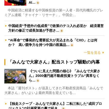
AI…
中国経済に精通する中国株投資の第一人者・田代尚機氏のプレ
ミアム連載「チャイナ・リサーチ」。中国企…
中国経済“予想外の低成長”で政策のテコ入れ必至か 経済運営
方針の修正で成長加速が予想さ…
“AI革命”で爆発的な需要拡大が見込まれる「CXO」とは何
か？ 高い競争力を持つ中国の医薬品…
一覧を見る
「みんなで大家さん」配当ストップ騒動の内幕
《ついに見えた問題の核心》「みんなで大家さ
ん」2000億円超不動産投資トラブル“異常なく
ら…
本誌『週刊ポスト』が追及してきた不動産投資商品「みんなで
大家さん」がいよいよ最終局面を迎えている…
【独走スクープ・みんなで大家さん】二転三転した“成田プロ
ジェクト”の計画変更の裏で起き…