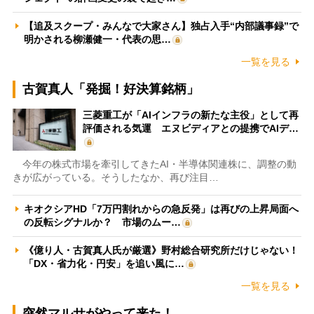
【追及スクープ・みんなで大家さん】独占入手“内部議事録”で
明かされる柳瀬健一・代表の思…
一覧を見る
古賀真人「発掘！好決算銘柄」
三菱重工が「AIインフラの新たな主役」として再
評価される気運 エヌビディアとの提携でAIデ…
今年の株式市場を牽引してきたAI・半導体関連株に、調整の動
きが広がっている。そうしたなか、再び注目…
キオクシアHD「7万円割れからの急反発」は再びの上昇局面へ
の反転シグナルか？ 市場のムー…
《億り人・古賀真人氏が厳選》野村総合研究所だけじゃない！
「DX・省力化・円安」を追い風に…
一覧を見る
突然マルサがやって来た！