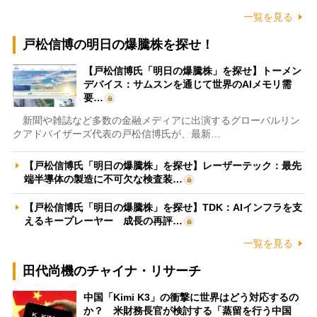
一覧を見る
戸松信博の明日の爆騰株を探せ！
【戸松信博氏「明日の爆騰株」を探せ】トーメン
デバイス：サムスンを通じて世界のAIメモリ需
要…
新聞や雑誌など多数の金融メディアに出演するグローバルリン
クアドバイザーズ代表の戸松信博氏が、最新…
【戸松信博氏「明日の爆騰株」を探せ】レーザーテック：最先
端半導体の製造に不可欠な検査装…
【戸松信博氏「明日の爆騰株」を探せ】TDK：AIインフラを支
えるキープレーヤー 成長の再評…
一覧を見る
田代尚機のチャイナ・リサーチ
中国「Kimi K3」の衝撃に世界はどう対応するの
か？ 米財務長官が検討する「蒸留を行う中国