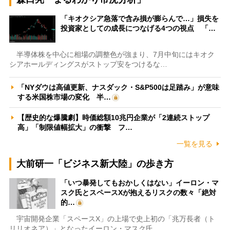
「キオクシア急落で含み損が膨らんで…」損失を
投資家としての成長につなげる4つの視点 「…
半導体株を中心に相場の調整色が強まり、7月中旬にはキオク
シアホールディングスがストップ安をつけるな…
「NYダウは高値更新、ナスダック・S&P500は足踏み」が意味
する米国株市場の変化 半…
【歴史的な爆騰劇】時価総額10兆円企業が「2連続ストップ
高」「制限値幅拡大」の衝撃 フ…
一覧を見る
大前研一「ビジネス新大陸」の歩き方
「いつ暴発してもおかしくはない」イーロン・マ
スク氏とスペースXが抱えるリスクの数々「絶対
的…
宇宙開発企業「スペースX」の上場で史上初の「兆万長者（ト
リリオネア）」となったイーロン・マスク氏。…