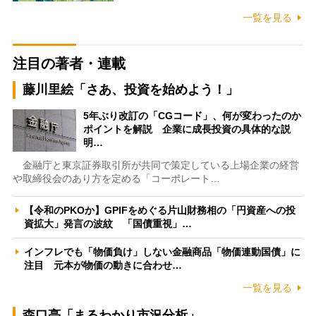
一覧を見る
注目の著者・連載
藤川里絵「さあ、投資を始めよう！」
5年ぶり改訂の「CGコード」、何が変わったのか
ポイントを解説 企業に成長投資の具体的な説
明…
金融庁と東京証券取引所が共同で策定している上場企業の経営
や取締役会のあり方を定める「コーポレート…
【令和のPKOか】GPIFをめぐる片山財務相の「円資産への投
資拡大」発言の波紋 「国債重視」…
インフレでも「物価負け」しない金融商品「物価連動国債」に
注目 元本が物価の動きに合わせ…
一覧を見る
森口亮「まるわかり市況分析」