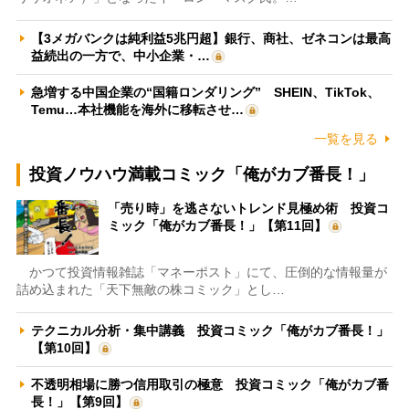
【3メガバンクは純利益5兆円超】銀行、商社、ゼネコンは最高
益続出の一方で、中小企業・…
急増する中国企業の“国籍ロンダリング” SHEIN、TikTok、
Temu…本社機能を海外に移転させ…
一覧を見る
投資ノウハウ満載コミック「俺がカブ番長！」
「売り時」を逃さないトレンド見極め術 投資コ
ミック「俺がカブ番長！」【第11回】
かつて投資情報雑誌「マネーポスト」にて、圧倒的な情報量が
詰め込まれた「天下無敵の株コミック」とし…
テクニカル分析・集中講義 投資コミック「俺がカブ番長！」
【第10回】
不透明相場に勝つ信用取引の極意 投資コミック「俺がカブ番
長！」【第9回】