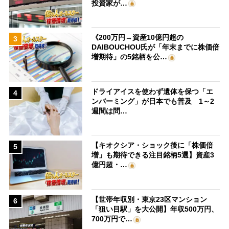
投資家が…
《200万円→資産10億円超の
3
DAIBOUCHOU氏が「年末までに株価倍
増期待」の5銘柄を公…
ドライアイスを使わず遺体を保つ「エ
4
ンバーミング」が日本でも普及 1～2
週間は問…
【キオクシア・ショック後に「株価倍
5
増」も期待できる注目銘柄5選】資産3
億円超・…
【世帯年収別・東京23区マンション
6
「狙い目駅」を大公開】年収500万円、
700万円で…