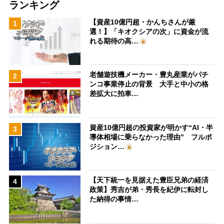
ランキング
【資産10億円超・かんちさんが厳
1
選！】「キオクシアの次」に資金が流
れる期待の高…
老舗遊技機メーカー・豊丸産業がパチ
2
ンコ事業停止の背景 大手と中小の格
差拡大に拍車…
資産10億円超の投資家が明かす“AI・半
3
導体相場に乗らなかった理由” フルポ
ジション…
【天下統一を見据えた豊臣兄弟の経済
4
政策】秀吉が弟・秀長を紀伊に転封し
た納得の事情…