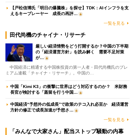
【戸松信博氏「明日の爆騰株」を探せ】TDK：AIインフラを支
えるキープレーヤー 成長の再評…
一覧を見る
田代尚機のチャイナ・リサーチ
厳しい経済情勢をどう打開するか？中国の下半期
の「経済運営方針」を読み解く 需要不足対策
が…
中国経済に精通する中国株投資の第一人者・田代尚機氏のプレ
ミアム連載「チャイナ・リサーチ」。中国の…
中国「Kimi K3」の衝撃に世界はどう対応するのか？ 米財務
長官が検討する「蒸留を行う中国…
中国経済“予想外の低成長”で政策のテコ入れ必至か 経済運営
方針の修正で成長加速が予想さ…
一覧を見る
「みんなで大家さん」配当ストップ騒動の内幕