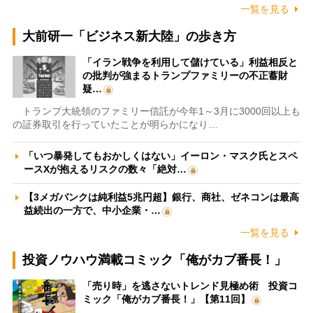
一覧を見る
大前研一「ビジネス新大陸」の歩き方
「イラン戦争を利用して儲けている」利益相反と
の批判が強まるトランプファミリーの不正蓄財
疑…
トランプ大統領のファミリー信託が今年1～3月に3000回以上も
の証券取引を行っていたことが明らかになり…
「いつ暴発してもおかしくはない」イーロン・マスク氏とスペ
ースXが抱えるリスクの数々「絶対…
【3メガバンクは純利益5兆円超】銀行、商社、ゼネコンは最高
益続出の一方で、中小企業・…
一覧を見る
投資ノウハウ満載コミック「俺がカブ番長！」
「売り時」を逃さないトレンド見極め術 投資コ
ミック「俺がカブ番長！」【第11回】