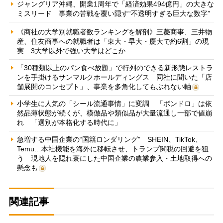
ジャングリア沖縄、開業1周年で「経済効果494億円」の大きな
ミスリード 事業の苦戦を覆い隠す“不透明すぎる巨大な数字”
《商社の大学別就職者数ランキングを解剖》三菱商事、三井物
産、住友商事への就職者は「東大・早大・慶大で約6割」の現
実 3大学以外で強い大学はどこか
「30種類以上のパン食べ放題」で行列のできる新形態レストラ
ンを手掛けるサンマルクホールディングス 同社に聞いた「店
舗展開のコンセプト」、事業を多角化してもぶれない軸
小学生に人気の「シール流通事情」に変調 「ボンドロ」は依
然品薄状態が続くが、模倣品や類似品が大量流通し一部で値崩
れ 「選別が本格化する時代に」
急増する中国企業の“国籍ロンダリング” SHEIN、TikTok、
Temu…本社機能を海外に移転させ、トランプ関税の回避を狙
う 現地人を隠れ蓑にした中国企業の農業参入・土地取得への
懸念も
関連記事