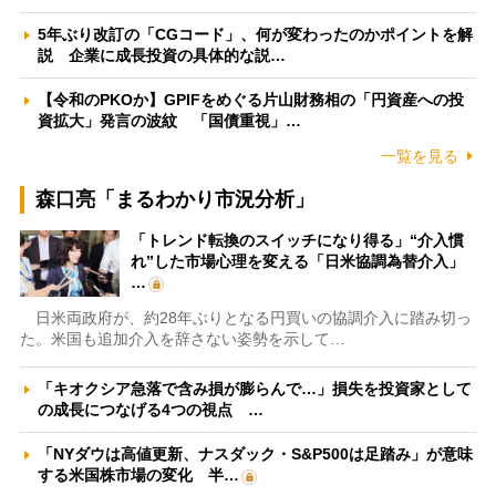
5年ぶり改訂の「CGコード」、何が変わったのかポイントを解
説 企業に成長投資の具体的な説…
【令和のPKOか】GPIFをめぐる片山財務相の「円資産への投
資拡大」発言の波紋 「国債重視」…
一覧を見る
森口亮「まるわかり市況分析」
「トレンド転換のスイッチになり得る」“介入慣
れ”した市場心理を変える「日米協調為替介入」
…
日米両政府が、約28年ぶりとなる円買いの協調介入に踏み切っ
た。米国も追加介入を辞さない姿勢を示して…
「キオクシア急落で含み損が膨らんで…」損失を投資家として
の成長につなげる4つの視点 …
「NYダウは高値更新、ナスダック・S&P500は足踏み」が意味
する米国株市場の変化 半…