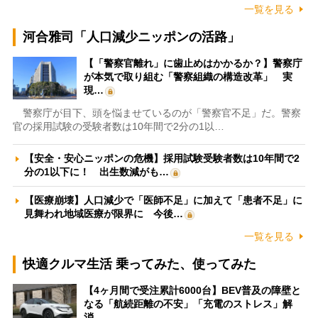
一覧を見る
河合雅司「人口減少ニッポンの活路」
【「警察官離れ」に歯止めはかかるか？】警察庁
が本気で取り組む「警察組織の構造改革」 実
現…
警察庁が目下、頭を悩ませているのが「警察官不足」だ。警察
官の採用試験の受験者数は10年間で2分の1以…
【安全・安心ニッポンの危機】採用試験受験者数は10年間で2
分の1以下に！ 出生数減がも…
【医療崩壊】人口減少で「医師不足」に加えて「患者不足」に
見舞われ地域医療が限界に 今後…
一覧を見る
快適クルマ生活 乗ってみた、使ってみた
【4ヶ月間で受注累計6000台】BEV普及の障壁と
なる「航続距離の不安」「充電のストレス」解
消…