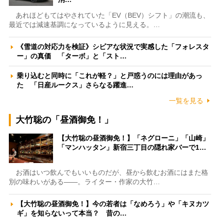
あれほどもてはやされていた「EV（BEV）シフト」の潮流も、
最近では減速基調になっているように見える。…
《雪道の対応力を検証》シビアな状況で実感した「フォレスタ
ー」の真価 「ターボ」と「スト…
乗り込むと同時に「これが軽？」と戸惑うのには理由があっ
た 「日産ルークス」さらなる躍進…
一覧を見る
大竹聡の「昼酒御免！」
【大竹聡の昼酒御免！】「ネグローニ」「山崎」
「マンハッタン」新宿三丁目の隠れ家バーで1…
お酒はいつ飲んでもいいものだが、昼から飲むお酒にはまた格
別の味わいがある――。ライター・作家の大竹…
【大竹聡の昼酒御免！】今の若者は「なめろう」や「キヌカツ
ギ」を知らないって本当？ 昔の…