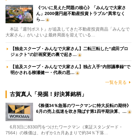
《ついに見えた問題の核心》「みんなで大家さ
ん」2000億円超不動産投資トラブル“異常なく
ら…
本誌『週刊ポスト』が追及してきた不動産投資商品「みんなで
大家さん」がいよいよ最終局面を迎えている…
【独走スクープ・みんなで大家さん】二転三転した“成田プロ
ジェクト”の計画変更の裏で起き…
【追及スクープ・みんなで大家さん】独占入手“内部議事録”で
明かされる柳瀬健一・代表の思…
一覧を見る
古賀真人「発掘！好決算銘柄」
《株価34％急落のワークマンに特大反転の期待》
6月の売上低迷を吹き飛ばす第1四半期決算、…
6月3日に8330円をつけたワークマン（東証スタンダード・
7564）の株価は、わずか1カ月あまりで約34％下落…