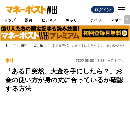
ログイン
トップ
投資
ビジネス
キャリア
ライフ
マネー
トップ
家計
買い物
「ある日突然、大金を手にしたら？」お金の使い方が身
家計
2022.06.08 19:00
女性セブン
「ある日突然、大金を手にしたら？」お
金の使い方が身の丈に合っているか確認
する方法
Loaded
:
87.51%
/
Unmute