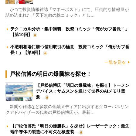
かつて投資情報雑誌「マネーポスト」にて、圧倒的な情報量が
詰め込まれた「天下無敵の株コミック」とし…
テクニカル分析・集中講義 投資コミック「俺がカブ番長！」
【第10回】
不透明相場に勝つ信用取引の極意 投資コミック「俺がカブ番
長！」【第9回】
一覧を見る
戸松信博の明日の爆騰株を探せ！
【戸松信博氏「明日の爆騰株」を探せ】トーメン
デバイス：サムスンを通じて世界のAIメモリ需
要…
新聞や雑誌など多数の金融メディアに出演するグローバルリン
クアドバイザーズ代表の戸松信博氏が、最新…
【戸松信博氏「明日の爆騰株」を探せ】レーザーテック：最先
端半導体の製造に不可欠な検査装…