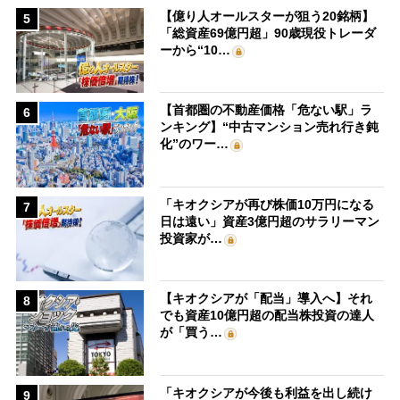
【億り人オールスターが狙う20銘柄】
5
「総資産69億円超」90歳現役トレーダ
ーから“10…
【首都圏の不動産価格「危ない駅」ラ
6
ンキング】“中古マンション売れ行き鈍
化”のワー…
「キオクシアが再び株価10万円になる
7
日は遠い」資産3億円超のサラリーマン
投資家が…
【キオクシアが「配当」導入へ】それ
8
でも資産10億円超の配当株投資の達人
が「買う…
「キオクシアが今後も利益を出し続け
9