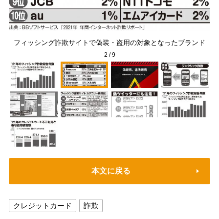
「
フィッシング詐欺サイトで偽装・盗用の対象となったブランド
2
/
9
本文に戻る
クレジットカード
詐欺