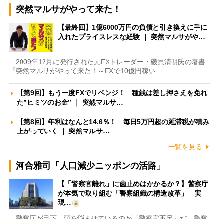
突然マルサがやって来た！
【最終回】1億6000万円の負債と引き換えに手に
入れたプライスレスな経験 ｜ 突然マルサがや…
2009年12月に発行された元FXトレーダー・磯貝清明氏の著書
『突然マルサがやって来た！～FXで10億円稼い…
【第9回】もう一度FXでリベンジ！ 種銭は差し押さえを免れ
た”ヒミツのお金” ｜ 突然マルサ…
【第8回】年利はなんと14.6％！ 毎日5万円超の延滞税が積み
上がっていく ｜ 突然マルサ…
一覧を見る
河合雅司「人口減少ニッポンの活路」
【「警察官離れ」に歯止めはかかるか？】警察庁
が本気で取り組む「警察組織の構造改革」 実
現…
警察庁が目下、頭を悩ませているのが「警察官不足」だ。警察