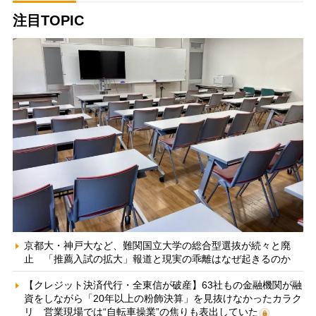
注目TOPIC
京都大・神戸大など、難関国立大学の総合型選抜が続々と廃
止 「推薦入試の拡大」報道と現実の乖離はなぜ起きるのか
【クレジット決済代行・全東信が破産】63社もの金融機関が融
資をしながら「20年以上の粉飾決算」を見抜けなかったカラク
リ 営業現場では“自転車操業”の焦りも表出していた