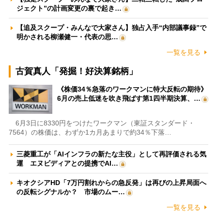
ジェクト”の計画変更の裏で起き…
【追及スクープ・みんなで大家さん】独占入手“内部議事録”で
明かされる柳瀬健一・代表の思…
一覧を見る
古賀真人「発掘！好決算銘柄」
《株価34％急落のワークマンに特大反転の期待》
6月の売上低迷を吹き飛ばす第1四半期決算、…
6月3日に8330円をつけたワークマン（東証スタンダード・
7564）の株価は、わずか1カ月あまりで約34％下落…
三菱重工が「AIインフラの新たな主役」として再評価される気
運 エヌビディアとの提携でAI…
キオクシアHD「7万円割れからの急反発」は再びの上昇局面へ
の反転シグナルか？ 市場のムー…
一覧を見る