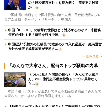
の「経済運営方針」を読み解く 需要不足対策
が…
中国経済に精通する中国株投資の第一人者・田代尚機氏のプレ
ミアム連載「チャイナ・リサーチ」。中国の…
中国「Kimi K3」の衝撃に世界はどう対応するのか？ 米財務
長官が検討する「蒸留を行う中国…
中国経済“予想外の低成長”で政策のテコ入れ必至か 経済運営
方針の修正で成長加速が予想さ…
一覧を見る
「みんなで大家さん」配当ストップ騒動の内幕
《ついに見えた問題の核心》「みんなで大家さ
ん」2000億円超不動産投資トラブル“異常なく
ら…
本誌『週刊ポスト』が追及してきた不動産投資商品「みんなで
大家さん」がいよいよ最終局面を迎えている…
【独走スクープ・みんなで大家さん】二転三転した“成田プロ