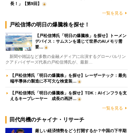
長！」【第9回】
一覧を見る
戸松信博の明日の爆騰株を探せ！
【戸松信博氏「明日の爆騰株」を探せ】トーメン
デバイス：サムスンを通じて世界のAIメモリ需
要…
新聞や雑誌など多数の金融メディアに出演するグローバルリン
クアドバイザーズ代表の戸松信博氏が、最新…
【戸松信博氏「明日の爆騰株」を探せ】レーザーテック：最先
端半導体の製造に不可欠な検査装…
【戸松信博氏「明日の爆騰株」を探せ】TDK：AIインフラを支
えるキープレーヤー 成長の再評…
一覧を見る
田代尚機のチャイナ・リサーチ
厳しい経済情勢をどう打開するか？中国の下半期