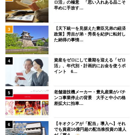
ロ活」の極意 「思い入れある品こそ
早めに手放す…
【天下統一を見据えた豊臣兄弟の経済
3
政策】秀吉が弟・秀長を紀伊に転封し
た納得の事情…
資産をゼロにして最期を迎える「ゼロ
4
活」、年代別・計画的にお金を使うポ
イント 6…
老舗遊技機メーカー・豊丸産業がパチ
5
ンコ事業停止の背景 大手と中小の格
差拡大に拍車…
【キオクシアが「配当」導入へ】それ
6
でも資産10億円超の配当株投資の達人