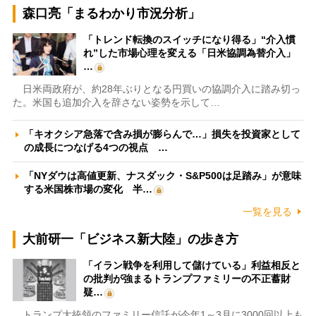
森口亮「まるわかり市況分析」
「トレンド転換のスイッチになり得る」“介入慣
れ”した市場心理を変える「日米協調為替介入」
…
日米両政府が、約28年ぶりとなる円買いの協調介入に踏み切っ
た。米国も追加介入を辞さない姿勢を示して…
「キオクシア急落で含み損が膨らんで…」損失を投資家として
の成長につなげる4つの視点 …
「NYダウは高値更新、ナスダック・S&P500は足踏み」が意味
する米国株市場の変化 半…
一覧を見る
大前研一「ビジネス新大陸」の歩き方
「イラン戦争を利用して儲けている」利益相反と
の批判が強まるトランプファミリーの不正蓄財
疑…
トランプ大統領のファミリー信託が今年1～3月に3000回以上も