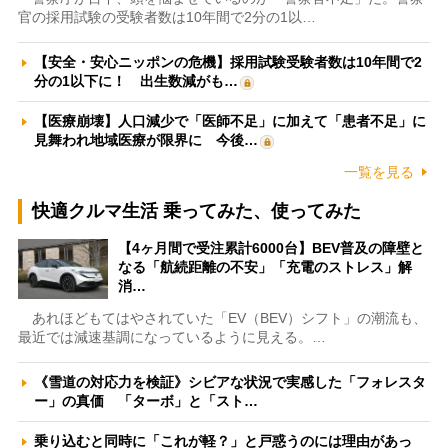
官の採用試験の受験者数は10年間で2分の1以…
【安全・安心ニッポンの危機】採用試験受験者数は10年間で2
分の1以下に！ 出生数減がも…
【医療崩壊】人口減少で「医師不足」に加えて「患者不足」に
見舞われ地域医療が限界に 今後…
一覧を見る
快適クルマ生活 乗ってみた、使ってみた
【4ヶ月間で受注累計6000台】BEV普及の障壁と
なる「航続距離の不安」「充電のストレス」解
消…
あれほどもてはやされていた「EV（BEV）シフト」の潮流も、
最近では減速基調になっているように見える。…
《雪道の対応力を検証》シビアな状況で実感した「フォレスタ
ー」の真価 「ターボ」と「スト…
乗り込むと同時に「これが軽？」と戸惑うのには理由があっ