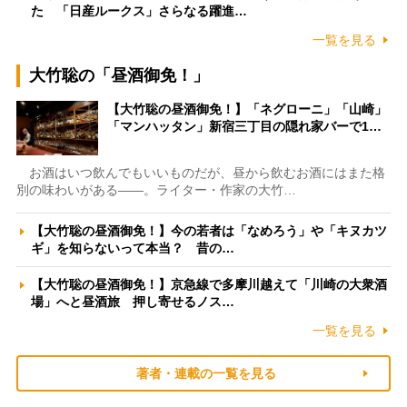
た 「日産ルークス」さらなる躍進…
一覧を見る
大竹聡の「昼酒御免！」
【大竹聡の昼酒御免！】「ネグローニ」「山崎」
「マンハッタン」新宿三丁目の隠れ家バーで1…
お酒はいつ飲んでもいいものだが、昼から飲むお酒にはまた格
別の味わいがある――。ライター・作家の大竹…
【大竹聡の昼酒御免！】今の若者は「なめろう」や「キヌカツ
ギ」を知らないって本当？ 昔の…
【大竹聡の昼酒御免！】京急線で多摩川越えて「川崎の大衆酒
場」へと昼酒旅 押し寄せるノス…
一覧を見る
著者・連載の一覧を見る