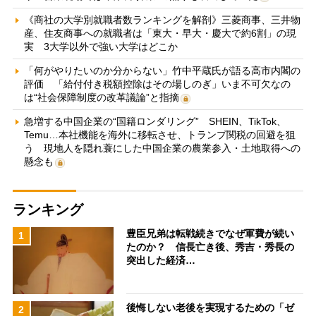
《商社の大学別就職者数ランキングを解剖》三菱商事、三井物
産、住友商事への就職者は「東大・早大・慶大で約6割」の現
実 3大学以外で強い大学はどこか
「何がやりたいのか分からない」竹中平蔵氏が語る高市内閣の
評価 「給付付き税額控除はその場しのぎ」いま不可欠なの
は“社会保障制度の改革議論”と指摘
急増する中国企業の“国籍ロンダリング” SHEIN、TikTok、
Temu…本社機能を海外に移転させ、トランプ関税の回避を狙
う 現地人を隠れ蓑にした中国企業の農業参入・土地取得への
懸念も
ランキング
豊臣兄弟は転戦続きでなぜ軍費が続い
1
たのか？ 信長亡き後、秀吉・秀長の
突出した経済…
後悔しない老後を実現するための「ゼ
2