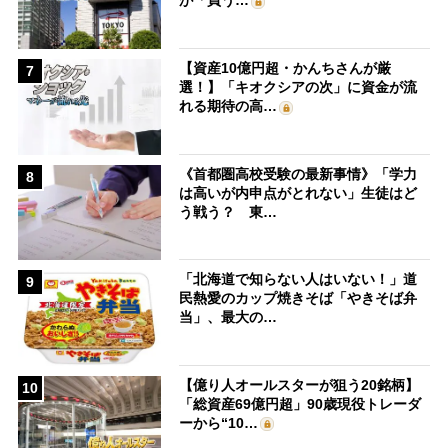
が「買う…
【資産10億円超・かんちさんが厳
7
選！】「キオクシアの次」に資金が流
れる期待の高…
《首都圏高校受験の最新事情》「学力
8
は高いが内申点がとれない」生徒はど
う戦う？ 東…
「北海道で知らない人はいない！」道
9
民熱愛のカップ焼きそば「やきそば弁
当」、最大の…
【億り人オールスターが狙う20銘柄】
10
「総資産69億円超」90歳現役トレーダ
ーから“10…