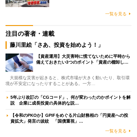
一覧を見る
注目の著者・連載
藤川里絵「さあ、投資を始めよう！」
【資産運用】大災害時に慌てないために平時から
備えておきたい3つのポイント「資産の棚卸し…
大規模な災害が起きると、株式市場が大きく動いたり、取引環
境が不安定になったりすることがある。一方…
5年ぶり改訂の「CGコード」、何が変わったのかポイントを解
説 企業に成長投資の具体的な説…
【令和のPKOか】GPIFをめぐる片山財務相の「円資産への投
資拡大」発言の波紋 「国債重視」…
一覧を見る