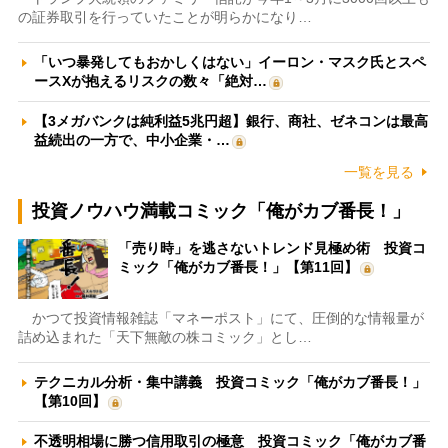
の証券取引を行っていたことが明らかになり…
「いつ暴発してもおかしくはない」イーロン・マスク氏とスペ
ースXが抱えるリスクの数々「絶対…
【3メガバンクは純利益5兆円超】銀行、商社、ゼネコンは最高
益続出の一方で、中小企業・…
一覧を見る
投資ノウハウ満載コミック「俺がカブ番長！」
「売り時」を逃さないトレンド見極め術 投資コ
ミック「俺がカブ番長！」【第11回】
かつて投資情報雑誌「マネーポスト」にて、圧倒的な情報量が
詰め込まれた「天下無敵の株コミック」とし…
テクニカル分析・集中講義 投資コミック「俺がカブ番長！」
【第10回】
不透明相場に勝つ信用取引の極意 投資コミック「俺がカブ番