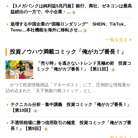
【3メガバンクは純利益5兆円超】銀行、商社、ゼネコンは最高
益続出の一方で、中小企業・…
急増する中国企業の“国籍ロンダリング” SHEIN、TikTok、
Temu…本社機能を海外に移転させ…
一覧を見る
投資ノウハウ満載コミック「俺がカブ番長！」
「売り時」を逃さないトレンド見極め術 投資コ
ミック「俺がカブ番長！」【第11回】
かつて投資情報雑誌「マネーポスト」にて、圧倒的な情報量が
詰め込まれた「天下無敵の株コミック」とし…
テクニカル分析・集中講義 投資コミック「俺がカブ番長！」
【第10回】
不透明相場に勝つ信用取引の極意 投資コミック「俺がカブ番
長！」【第9回】