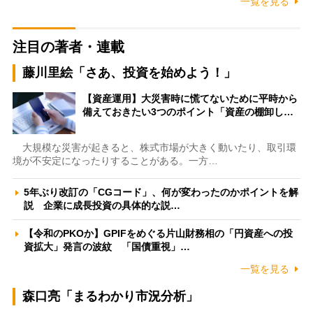
一覧を見る
注目の著者・連載
藤川里絵「さあ、投資を始めよう！」
【資産運用】大災害時に慌てないために平時から
備えておきたい3つのポイント「資産の棚卸し…
大規模な災害が起きると、株式市場が大きく動いたり、取引環
境が不安定になったりすることがある。一方…
5年ぶり改訂の「CGコード」、何が変わったのかポイントを解
説 企業に成長投資の具体的な説…
【令和のPKOか】GPIFをめぐる片山財務相の「円資産への投
資拡大」発言の波紋 「国債重視」…
一覧を見る
森口亮「まるわかり市況分析」