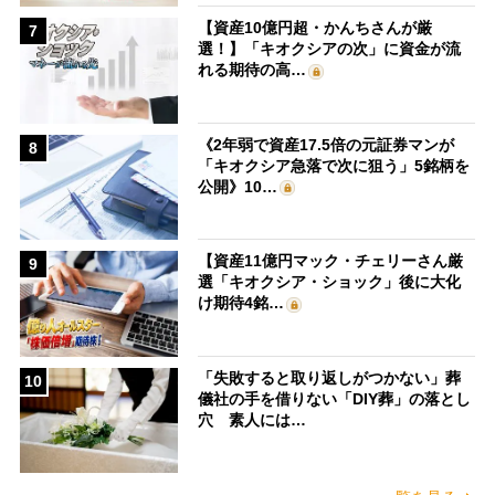
【資産10億円超・かんちさんが厳
7
選！】「キオクシアの次」に資金が流
れる期待の高…
《2年弱で資産17.5倍の元証券マンが
8
「キオクシア急落で次に狙う」5銘柄を
公開》10…
【資産11億円マック・チェリーさん厳
9
選「キオクシア・ショック」後に大化
け期待4銘…
「失敗すると取り返しがつかない」葬
10
儀社の手を借りない「DIY葬」の落とし
穴 素人には…