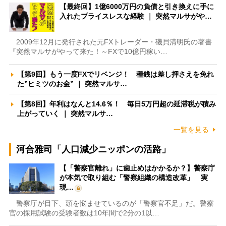
【最終回】1億6000万円の負債と引き換えに手に
入れたプライスレスな経験 ｜ 突然マルサがや…
2009年12月に発行された元FXトレーダー・磯貝清明氏の著書
『突然マルサがやって来た！～FXで10億円稼い…
【第9回】もう一度FXでリベンジ！ 種銭は差し押さえを免れ
た”ヒミツのお金” ｜ 突然マルサ…
【第8回】年利はなんと14.6％！ 毎日5万円超の延滞税が積み
上がっていく ｜ 突然マルサ…
一覧を見る
河合雅司「人口減少ニッポンの活路」
【「警察官離れ」に歯止めはかかるか？】警察庁
が本気で取り組む「警察組織の構造改革」 実
現…
警察庁が目下、頭を悩ませているのが「警察官不足」だ。警察
官の採用試験の受験者数は10年間で2分の1以…