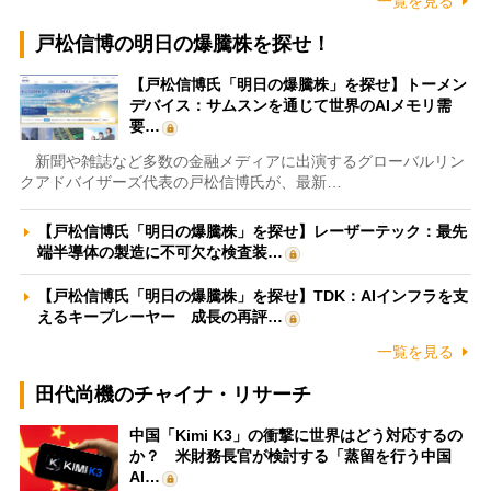
一覧を見る
戸松信博の明日の爆騰株を探せ！
【戸松信博氏「明日の爆騰株」を探せ】トーメン
デバイス：サムスンを通じて世界のAIメモリ需
要…
新聞や雑誌など多数の金融メディアに出演するグローバルリン
クアドバイザーズ代表の戸松信博氏が、最新…
【戸松信博氏「明日の爆騰株」を探せ】レーザーテック：最先
端半導体の製造に不可欠な検査装…
【戸松信博氏「明日の爆騰株」を探せ】TDK：AIインフラを支
えるキープレーヤー 成長の再評…
一覧を見る
田代尚機のチャイナ・リサーチ
中国「Kimi K3」の衝撃に世界はどう対応するの
か？ 米財務長官が検討する「蒸留を行う中国
AI…