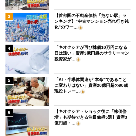
【首都圏の不動産価格「危ない駅」ラ
3
ンキング】“中古マンション売れ行き鈍
化”のワー…
「キオクシアが再び株価10万円になる
4
日は遠い」資産3億円超のサラリーマン
投資家が…
「AI・半導体関連が“本命”であること
5
に変わりはない」資産20億円超の90歳
現役トレー…
【キオクシア・ショック後に「株価倍
6
増」も期待できる注目銘柄5選】資産3
億円超・…