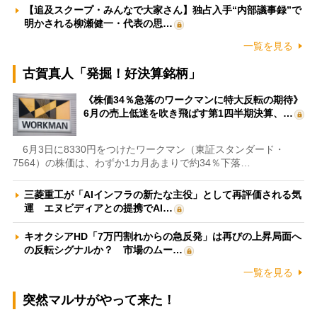
【追及スクープ・みんなで大家さん】独占入手“内部議事録”で
明かされる柳瀬健一・代表の思…
一覧を見る
古賀真人「発掘！好決算銘柄」
《株価34％急落のワークマンに特大反転の期待》
6月の売上低迷を吹き飛ばす第1四半期決算、…
6月3日に8330円をつけたワークマン（東証スタンダード・
7564）の株価は、わずか1カ月あまりで約34％下落…
三菱重工が「AIインフラの新たな主役」として再評価される気
運 エヌビディアとの提携でAI…
キオクシアHD「7万円割れからの急反発」は再びの上昇局面へ
の反転シグナルか？ 市場のムー…
一覧を見る
突然マルサがやって来た！