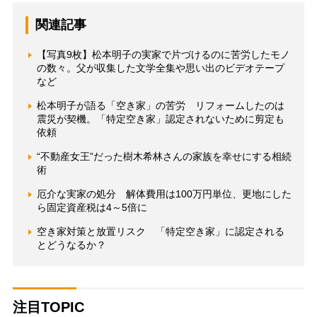
関連記事
【写真9枚】松本明子の実家で片づけるのに苦労したモノ
の数々。父が収集した文学全集や思い出のビデオテープ
など
松本明子が語る「空き家」の苦労 リフォームしたのは
震災が契機。「特定空き家」認定されないために剪定も
依頼
“不動産女王”だった樹木希林さんの家族を幸せにする相続
術
厄介な実家の処分 解体費用は100万円単位、更地にした
ら固定資産税は4～5倍に
空き家対策と放置リスク 「特定空き家」に認定される
とどうなるか？
注目TOPIC