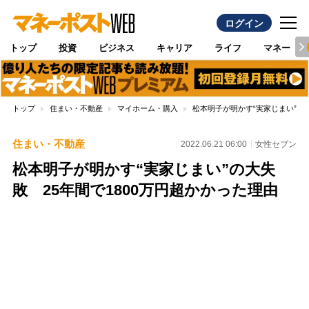
ログイン
トップ
投資
ビジネス
キャリア
ライフ
マネー
トップ
住まい・不動産
マイホーム・購入
松本明子が明かす“実家じまい”の大
住まい・不動産
2022.06.21 06:00
女性セブン
松本明子が明かす“実家じまい”の大失
敗 25年間で1800万円超かかった理由
Loaded
:
100.00%
/
Unmute