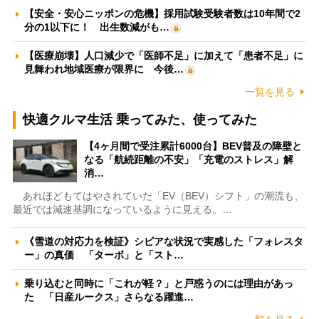
【安全・安心ニッポンの危機】採用試験受験者数は10年間で2
分の1以下に！ 出生数減がも…
【医療崩壊】人口減少で「医師不足」に加えて「患者不足」に
見舞われ地域医療が限界に 今後…
一覧を見る
快適クルマ生活 乗ってみた、使ってみた
【4ヶ月間で受注累計6000台】BEV普及の障壁と
なる「航続距離の不安」「充電のストレス」解
消…
あれほどもてはやされていた「EV（BEV）シフト」の潮流も、
最近では減速基調になっているように見える。…
《雪道の対応力を検証》シビアな状況で実感した「フォレスタ
ー」の真価 「ターボ」と「スト…
乗り込むと同時に「これが軽？」と戸惑うのには理由があっ
た 「日産ルークス」さらなる躍進…