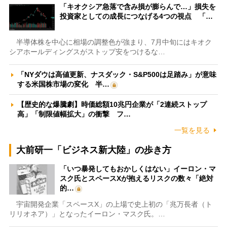
「キオクシア急落で含み損が膨らんで…」損失を
投資家としての成長につなげる4つの視点 「…
半導体株を中心に相場の調整色が強まり、7月中旬にはキオク
シアホールディングスがストップ安をつけるな…
「NYダウは高値更新、ナスダック・S&P500は足踏み」が意味
する米国株市場の変化 半…
【歴史的な爆騰劇】時価総額10兆円企業が「2連続ストップ
高」「制限値幅拡大」の衝撃 フ…
一覧を見る
大前研一「ビジネス新大陸」の歩き方
「いつ暴発してもおかしくはない」イーロン・マ
スク氏とスペースXが抱えるリスクの数々「絶対
的…
宇宙開発企業「スペースX」の上場で史上初の「兆万長者（ト
リリオネア）」となったイーロン・マスク氏。…