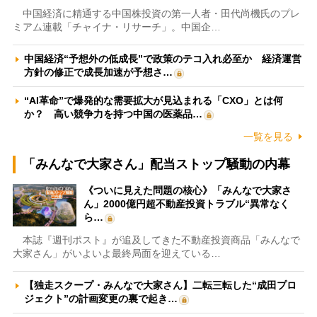
中国経済に精通する中国株投資の第一人者・田代尚機氏のプレ
ミアム連載「チャイナ・リサーチ」。中国企…
中国経済“予想外の低成長”で政策のテコ入れ必至か 経済運営
方針の修正で成長加速が予想さ…
“AI革命”で爆発的な需要拡大が見込まれる「CXO」とは何
か？ 高い競争力を持つ中国の医薬品…
一覧を見る
「みんなで大家さん」配当ストップ騒動の内幕
《ついに見えた問題の核心》「みんなで大家さ
ん」2000億円超不動産投資トラブル“異常なく
ら…
本誌『週刊ポスト』が追及してきた不動産投資商品「みんなで
大家さん」がいよいよ最終局面を迎えている…
【独走スクープ・みんなで大家さん】二転三転した“成田プロ
ジェクト”の計画変更の裏で起き…