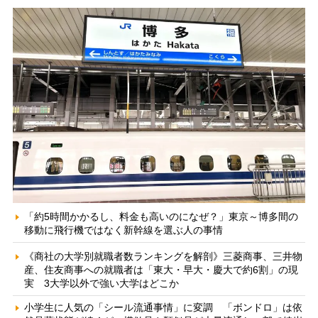
「約5時間かかるし、料金も高いのになぜ？」東京～博多間の
移動に飛行機ではなく新幹線を選ぶ人の事情
《商社の大学別就職者数ランキングを解剖》三菱商事、三井物
産、住友商事への就職者は「東大・早大・慶大で約6割」の現
実 3大学以外で強い大学はどこか
小学生に人気の「シール流通事情」に変調 「ボンドロ」は依