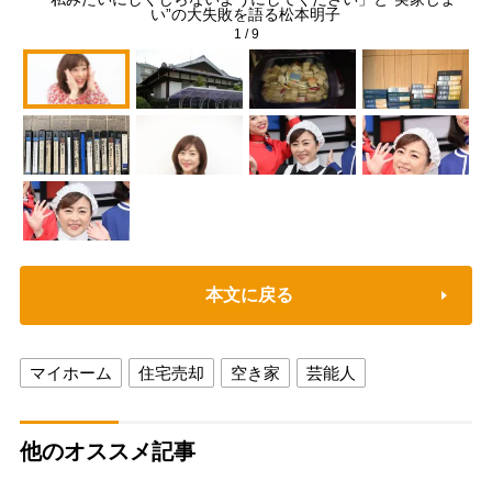
い”の大失敗を語る松本明子
1
/
9
本文に戻る
マイホーム
住宅売却
空き家
芸能人
他のオススメ記事