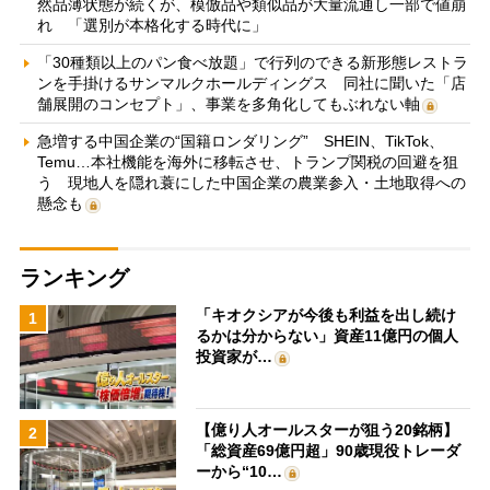
然品薄状態が続くが、模倣品や類似品が大量流通し一部で値崩
れ 「選別が本格化する時代に」
「30種類以上のパン食べ放題」で行列のできる新形態レストラ
ンを手掛けるサンマルクホールディングス 同社に聞いた「店
舗展開のコンセプト」、事業を多角化してもぶれない軸
急増する中国企業の“国籍ロンダリング” SHEIN、TikTok、
Temu…本社機能を海外に移転させ、トランプ関税の回避を狙
う 現地人を隠れ蓑にした中国企業の農業参入・土地取得への
懸念も
ランキング
「キオクシアが今後も利益を出し続け
1
るかは分からない」資産11億円の個人
投資家が…
【億り人オールスターが狙う20銘柄】
2
「総資産69億円超」90歳現役トレーダ
ーから“10…